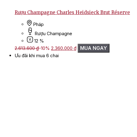
Rượu Champagne Charles Heidsieck Brut Réserve
Pháp
Rượu Champagne
12 %
Giá
Giá
MUA NGAY
2.613.600
₫
-10%
2.360.000
₫
gốc
hiện
Ưu đãi khi mua 6 chai
là:
tại
2.613.600 ₫.
là:
2.360.000 ₫.