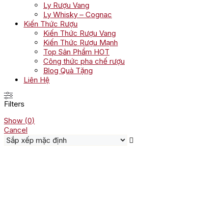
Ly Rượu Vang
Ly Whisky – Cognac
Kiến Thức Rượu
Kiến Thức Rượu Vang
Kiến Thức Rượu Mạnh
Top Sản Phẩm HOT
Công thức pha chế rượu
Blog Quà Tặng
Liên Hệ
Filters
Show
(
0
)
Cancel