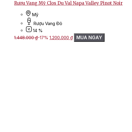
Rượu Vang Mỹ Clos Du Val Napa Valley Pinot Noir
Mỹ
Rượu Vang Đỏ
14 %
Giá
Giá
MUA NGAY
1.448.000
₫
-17%
1.200.000
₫
gốc
hiện
là:
tại
1.448.000 ₫.
là:
1.200.000 ₫.