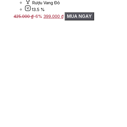
Rượu Vang Đỏ
13.5 %
Giá
Giá
MUA NGAY
425.000
₫
-6%
399.000
₫
gốc
hiện
là:
tại
425.000 ₫.
là:
399.000 ₫.