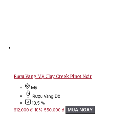
Rượu Vang Mỹ Clay Creek Pinot Noir
Mỹ
Rượu Vang Đỏ
13.5 %
Giá
Giá
MUA NGAY
612.000
₫
-10%
550.000
₫
gốc
hiện
là:
tại
612.000 ₫.
là: