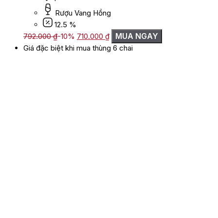
Rượu Vang Hồng
12.5 %
Giá
Giá
MUA NGAY
792.000
₫
-10%
710.000
₫
gốc
hiện
Giá đặc biệt khi mua thùng 6 chai
là:
tại
792.000 ₫.
là:
710.000 ₫.