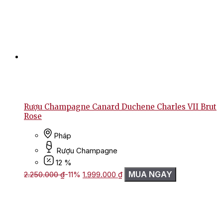
Rượu Champagne Canard Duchene Charles VII Brut
Rose
Pháp
Rượu Champagne
12 %
Giá
Giá
MUA NGAY
2.250.000
₫
-11%
1.999.000
₫
gốc
hiện
là:
tại
2.250.000 ₫.
là:
1.999.000 ₫.