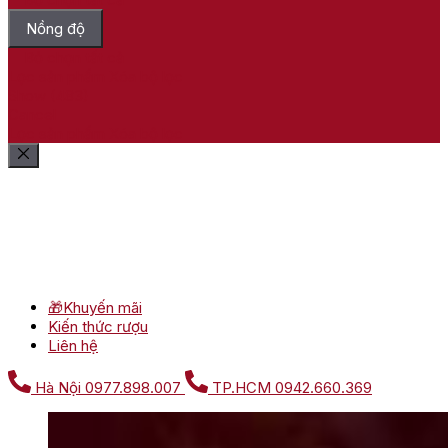
Nồng độ
Bỏ chọn tất cả
Lọc sản phẩm
Xóa bộ lọc
Show
(
483
)
Cancel
Lọc sản phẩm
Xóa bộ lọc
🎁Khuyến mãi
Kiến thức rượu
Liên hệ
Hà Nội
0977.898.007
TP.HCM
0942.660.369