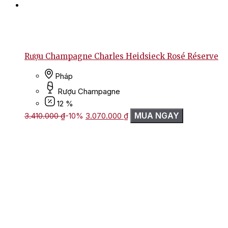
Rượu Champagne Charles Heidsieck Rosé Réserve
Pháp
Rượu Champagne
12 %
Giá
Giá
MUA NGAY
3.410.000
₫
-10%
3.070.000
₫
gốc
hiện
là:
tại
3.410.000 ₫.
là:
3.070.000 ₫.