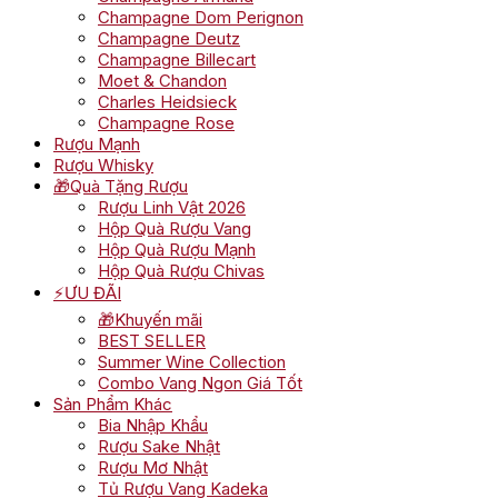
Champagne Dom Perignon
Champagne Deutz
Champagne Billecart
Moet & Chandon
Charles Heidsieck
Champagne Rose
Rượu Mạnh
Rượu Whisky
🎁Quà Tặng Rượu
Rượu Linh Vật 2026
Hộp Quà Rượu Vang
Hộp Quà Rượu Mạnh
Hộp Quà Rượu Chivas
⚡ƯU ĐÃI
🎁Khuyến mãi
BEST SELLER
Summer Wine Collection
Combo Vang Ngon Giá Tốt
Sản Phẩm Khác
Bia Nhập Khẩu
Rượu Sake Nhật
Rượu Mơ Nhật
Tủ Rượu Vang Kadeka