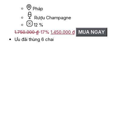
Pháp
Rượu Champagne
12 %
Giá
Giá
MUA NGAY
1.750.000
₫
-17%
1.450.000
₫
gốc
hiện
Ưu đãi thùng 6 chai
là:
tại
1.750.000 ₫.
là:
1.450.000 ₫.