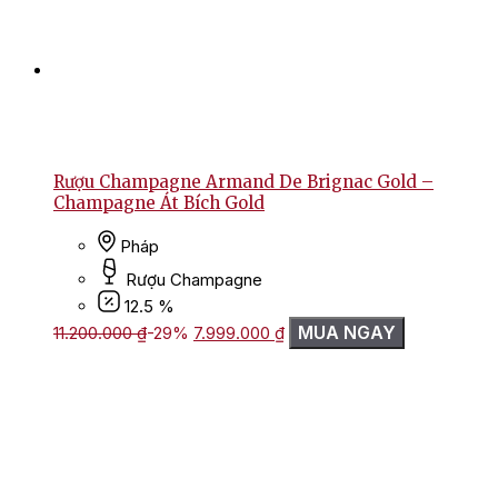
Rượu Champagne Armand De Brignac Gold –
Champagne Át Bích Gold
Pháp
Rượu Champagne
12.5 %
Giá
Giá
MUA NGAY
11.200.000
₫
-29%
7.999.000
₫
gốc
hiện
là:
tại
11.200.000 ₫.
là:
7.999.000 ₫.