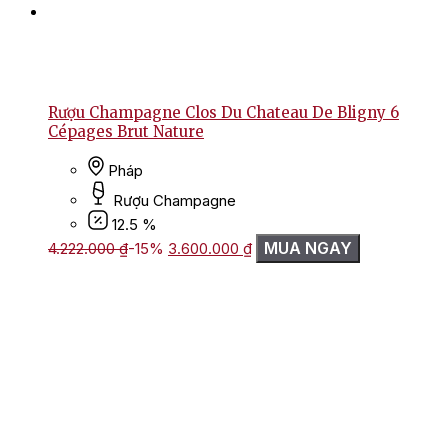
Rượu Champagne Clos Du Chateau De Bligny 6
Cépages Brut Nature
Pháp
Rượu Champagne
12.5 %
Giá
Giá
MUA NGAY
4.222.000
₫
-15%
3.600.000
₫
gốc
hiện
là:
tại
4.222.000 ₫.
là:
3.600.000 ₫.