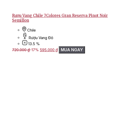
Rượu Vang Chile 7Colores Gran Reserva Pinot Noir
Semillon
Chile
Rượu Vang Đỏ
13.5 %
Giá
Giá
MUA NGAY
720.000
₫
-17%
595.000
₫
gốc
hiện
là:
tại
720.000 ₫.
là:
595.000 ₫.