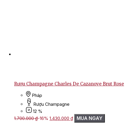
Rượu Champagne Charles De Cazanove Brut Rose
Pháp
Rượu Champagne
12 %
Giá
Giá
MUA NGAY
1.700.000
₫
-16%
1.430.000
₫
gốc
hiện
là:
tại