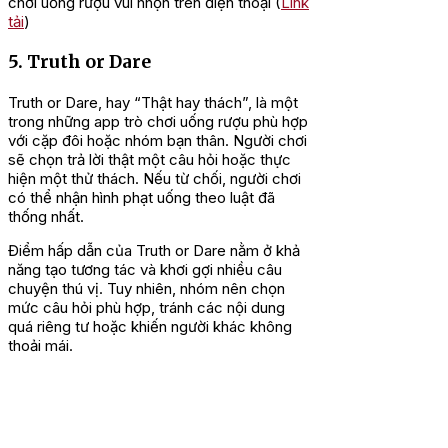
chơi uống rượu vui nhộn trên điện thoại (
Link
tải
)
5. Truth or Dare
Truth or Dare, hay “Thật hay thách”, là một
trong những app trò chơi uống rượu phù hợp
với cặp đôi hoặc nhóm bạn thân. Người chơi
sẽ chọn trả lời thật một câu hỏi hoặc thực
hiện một thử thách. Nếu từ chối, người chơi
có thể nhận hình phạt uống theo luật đã
thống nhất.
Điểm hấp dẫn của Truth or Dare nằm ở khả
năng tạo tương tác và khơi gợi nhiều câu
chuyện thú vị. Tuy nhiên, nhóm nên chọn
mức câu hỏi phù hợp, tránh các nội dung
quá riêng tư hoặc khiến người khác không
thoải mái.