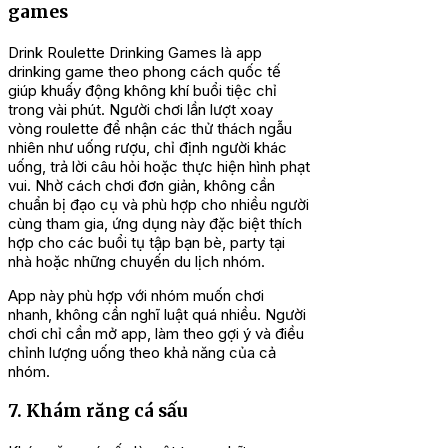
games
Drink Roulette Drinking Games là app
drinking game theo phong cách quốc tế
giúp khuấy động không khí buổi tiệc chỉ
trong vài phút. Người chơi lần lượt xoay
vòng roulette để nhận các thử thách ngẫu
nhiên như uống rượu, chỉ định người khác
uống, trả lời câu hỏi hoặc thực hiện hình phạt
vui. Nhờ cách chơi đơn giản, không cần
chuẩn bị đạo cụ và phù hợp cho nhiều người
cùng tham gia, ứng dụng này đặc biệt thích
hợp cho các buổi tụ tập bạn bè, party tại
nhà hoặc những chuyến du lịch nhóm.
App này phù hợp với nhóm muốn chơi
nhanh, không cần nghĩ luật quá nhiều. Người
chơi chỉ cần mở app, làm theo gợi ý và điều
chỉnh lượng uống theo khả năng của cả
nhóm.
7. Khám răng cá sấu