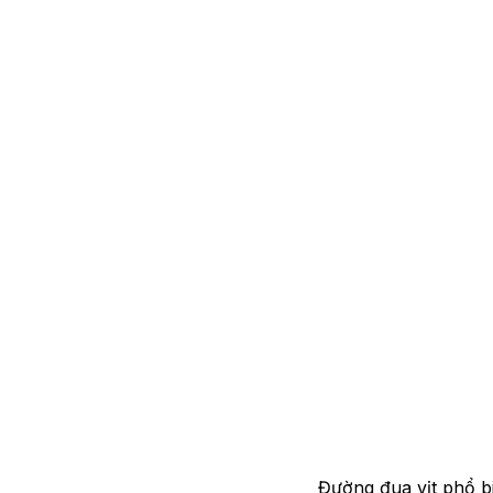
Đường đua vịt phổ b