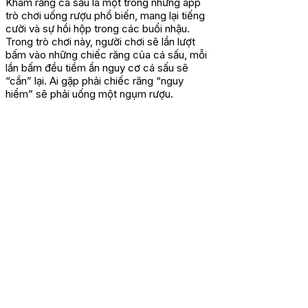
Khám răng cá sấu là một trong những app
trò chơi uống rượu phổ biến, mang lại tiếng
cười và sự hồi hộp trong các buổi nhậu.
Trong trò chơi này, người chơi sẽ lần lượt
bấm vào những chiếc răng của cá sấu, mỗi
lần bấm đều tiềm ẩn nguy cơ cá sấu sẽ
“cắn” lại. Ai gặp phải chiếc răng “nguy
hiểm” sẽ phải uống một ngụm rượu.