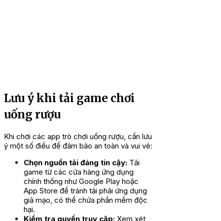
Lưu ý khi tải game chơi
uống rượu
Khi chơi các app trò chơi uống rượu, cần lưu
ý một số điều để đảm bảo an toàn và vui vẻ:
Chọn nguồn tải đáng tin cậy:
Tải
game từ các cửa hàng ứng dụng
chính thống như Google Play hoặc
App Store để tránh tải phải ứng dụng
giả mạo, có thể chứa phần mềm độc
hại.
Kiểm tra quyền truy cập:
Xem xét