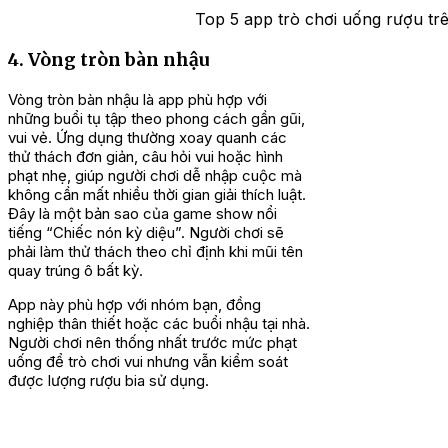
Top 5 app trò chơi uống rượu trê
4. Vòng tròn bàn nhậu
Vòng tròn bàn nhậu là app phù hợp với
những buổi tụ tập theo phong cách gần gũi,
vui vẻ. Ứng dụng thường xoay quanh các
thử thách đơn giản, câu hỏi vui hoặc hình
phạt nhẹ, giúp người chơi dễ nhập cuộc mà
không cần mất nhiều thời gian giải thích luật.
Đây là một bản sao của game show nổi
tiếng “Chiếc nón kỳ diệu”. Người chơi sẽ
phải làm thử thách theo chỉ định khi mũi tên
quay trúng ô bất kỳ.
App này phù hợp với nhóm bạn, đồng
nghiệp thân thiết hoặc các buổi nhậu tại nhà.
Người chơi nên thống nhất trước mức phạt
uống để trò chơi vui nhưng vẫn kiểm soát
được lượng rượu bia sử dụng.