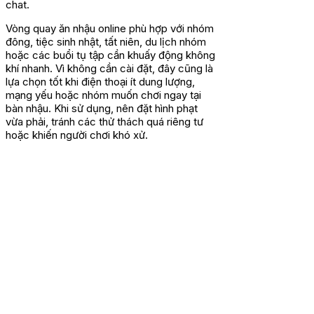
chat.
Vòng quay ăn nhậu online phù hợp với nhóm
đông, tiệc sinh nhật, tất niên, du lịch nhóm
hoặc các buổi tụ tập cần khuấy động không
khí nhanh. Vì không cần cài đặt, đây cũng là
lựa chọn tốt khi điện thoại ít dung lượng,
mạng yếu hoặc nhóm muốn chơi ngay tại
bàn nhậu. Khi sử dụng, nên đặt hình phạt
vừa phải, tránh các thử thách quá riêng tư
hoặc khiến người chơi khó xử.