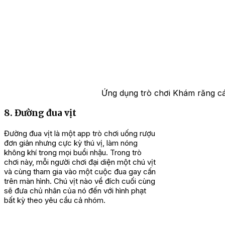
Ứng dụng trò chơi Khám răng cá
8. Đường đua vịt
Đường đua vịt là một app trò chơi uống rượu
đơn giản nhưng cực kỳ thú vị, làm nóng
không khí trong mọi buổi nhậu. Trong trò
chơi này, mỗi người chơi đại diện một chú vịt
và cùng tham gia vào một cuộc đua gay cấn
trên màn hình. Chú vịt nào về đích cuối cùng
sẽ đưa chủ nhân của nó đến với hình phạt
bất kỳ theo yêu cầu cả nhóm.