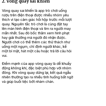
2. Vòng quay sai khiến
Vòng quay sai khiến là app trò chơi uống
rượu trên điện thoại được nhiều nhóm yêu
thích vì tạo cảm giác hồi hộp trước mỗi lượt
quay. Nguyên tắc trò chơi là cùng đặt tay
lên màn hình điện thoại và tìm ra người may
mắn nhất. Sau đó bốc thăm xem hình phạt
hay giải thưởng mà người đó nhận được.
Người chơi có thể thêm các thử thách như
uống một ngụm, chỉ định người khác, kể
một bí mật, hát một câu hoặc trả lời câu hỏi
vui.
Điểm mạnh của app vòng quay là dễ khuấy
động không khí, đặc biệt phù hợp với nhóm
đông. Khi vòng quay dừng lại, kết quả ngẫu
nhiên thường tạo ra nhiều tình huống bất ngờ
và giúp buổi tiệc bớt nhàm chán.