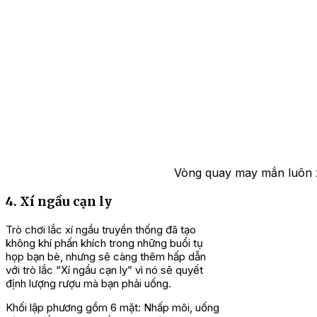
Vòng quay may mắn luôn x
4. Xí ngầu cạn ly
Trò chơi lắc xí ngầu truyền thống đã tạo
không khí phấn khích trong những buổi tụ
họp bạn bè, nhưng sẽ càng thêm hấp dẫn
với trò lắc “Xí ngầu cạn ly” vì nó sẽ quyết
định lượng rượu mà bạn phải uống.
Khối lập phương gồm 6 mặt: Nhấp môi, uống