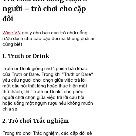
người – trò chơi cho cặp
đôi
Wine VN
gợi ý cho bạn các trò chơi uống
rượu dành cho các cặp đôi mà không phải ai
cũng biết
1. Truth or Drink
Truth or Drink giống như 1 phiên bản khác
của Truth or Dare. Trong khi “Truth or Dare”
yêu cầu người chơi chọn giữa việc trả lời
một câu hỏi thật lòng hoặc thực hiện một
thử thách, thì “Truth or Drink” cho phép
người chơi chọn giữa việc trả lời câu hỏi
hoặc uống một ngụm rượu nếu không muốn
chia sẻ.
2. Trò chơi Trắc nghiệm
Trong trò chơi Trắc nghiệm, các cặp đôi sẽ