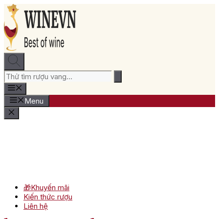
Chuyển
đến
nội
dung
Menu
🎁Khuyến mãi
Kiến thức rượu
Liên hệ