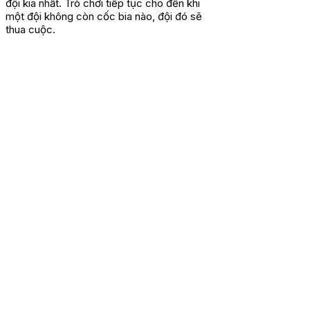
đội kia nhất. Trò chơi tiếp tục cho đến khi
một đội không còn cốc bia nào, đội đó sẽ
thua cuộc.