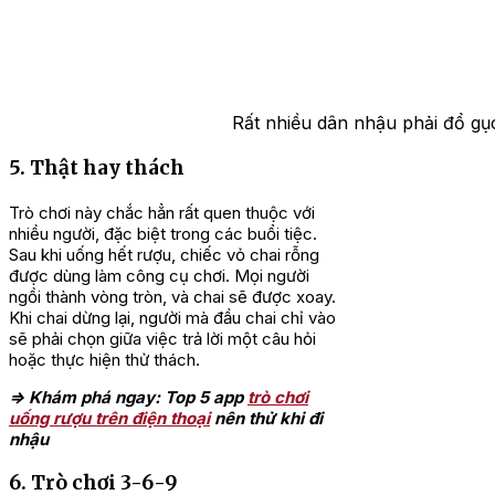
Rất nhiều dân nhậu phải đổ gục
5. Thật hay thách
Trò chơi này chắc hẳn rất quen thuộc với
nhiều người, đặc biệt trong các buổi tiệc.
Sau khi uống hết rượu, chiếc vỏ chai rỗng
được dùng làm công cụ chơi. Mọi người
ngồi thành vòng tròn, và chai sẽ được xoay.
Khi chai dừng lại, người mà đầu chai chỉ vào
sẽ phải chọn giữa việc trả lời một câu hỏi
hoặc thực hiện thử thách.
=> Khám phá ngay: Top 5 app
trò chơi
uống rượu trên điện thoại
nên thử khi đi
nhậu
6. Trò chơi 3-6-9