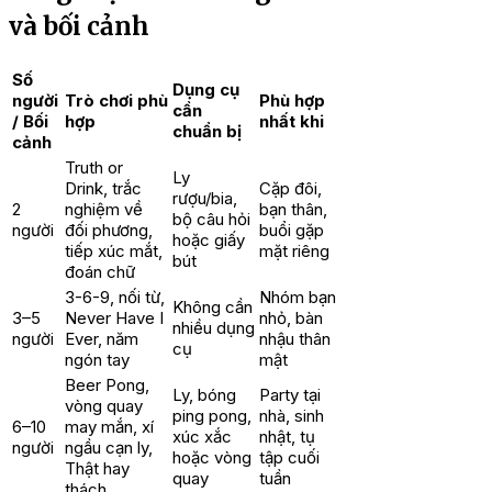
và bối cảnh
Số
Dụng cụ
người
Trò chơi phù
Phù hợp
cần
/ Bối
hợp
nhất khi
chuẩn bị
cảnh
Truth or
Ly
Drink, trắc
Cặp đôi,
rượu/bia,
2
nghiệm về
bạn thân,
bộ câu hỏi
người
đối phương,
buổi gặp
hoặc giấy
tiếp xúc mắt,
mặt riêng
bút
đoán chữ
3-6-9, nối từ,
Nhóm bạn
Không cần
3–5
Never Have I
nhỏ, bàn
nhiều dụng
người
Ever, năm
nhậu thân
cụ
ngón tay
mật
Beer Pong,
Ly, bóng
Party tại
vòng quay
ping pong,
nhà, sinh
6–10
may mắn, xí
xúc xắc
nhật, tụ
người
ngầu cạn ly,
hoặc vòng
tập cuối
Thật hay
quay
tuần
thách