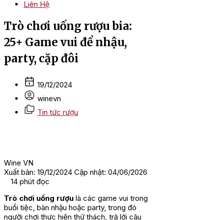
Liên Hệ
Trò chơi uống rượu bia:
25+ Game vui để nhậu,
party, cặp đôi
19/12/2024
winevn
Tin tức rượu
Wine VN
Xuất bản: 19/12/2024
Cập nhật: 04/06/2026
14
phút đọc
Trò chơi uống rượu
là các game vui trong
buổi tiệc, bàn nhậu hoặc party, trong đó
người chơi thực hiện thử thách, trả lời câu