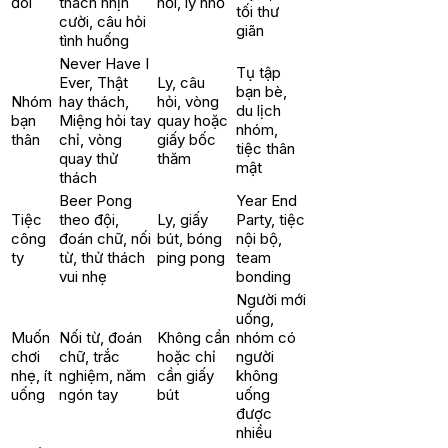
đôi
thách nhịn
hỏi, ly nhỏ
tối thư
cười, câu hỏi
giãn
tình huống
Never Have I
Tụ tập
Ever, Thật
Ly, câu
bạn bè,
Nhóm
hay thách,
hỏi, vòng
du lịch
bạn
Miệng hỏi tay
quay hoặc
nhóm,
thân
chỉ, vòng
giấy bốc
tiệc thân
quay thử
thăm
mật
thách
Beer Pong
Year End
Tiệc
theo đội,
Ly, giấy
Party, tiệc
công
đoán chữ, nối
bút, bóng
nội bộ,
ty
từ, thử thách
ping pong
team
vui nhẹ
bonding
Người mới
uống,
Muốn
Nối từ, đoán
Không cần
nhóm có
chơi
chữ, trắc
hoặc chỉ
người
nhẹ, ít
nghiệm, năm
cần giấy
không
uống
ngón tay
bút
uống
được
nhiều