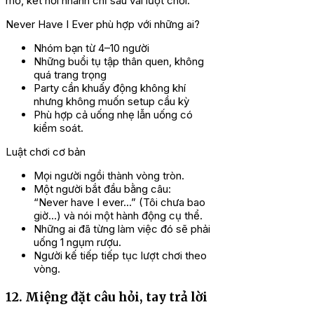
mở, kết nối nhanh chỉ sau vài lượt chơi.
Never Have I Ever phù hợp với những ai?
Nhóm bạn từ 4–10 người
Những buổi tụ tập thân quen, không
quá trang trọng
Party cần khuấy động không khí
nhưng không muốn setup cầu kỳ
Phù hợp cả uống nhẹ lẫn uống có
kiểm soát.
Luật chơi cơ bản
Mọi người ngồi thành vòng tròn.
Một người bắt đầu bằng câu:
“Never have I ever…” (Tôi chưa bao
giờ…) và nói một hành động cụ thể.
Những ai đã từng làm việc đó sẽ phải
uống 1 ngụm rượu.
Người kế tiếp tiếp tục lượt chơi theo
vòng.
12. Miệng đặt câu hỏi, tay trả lời