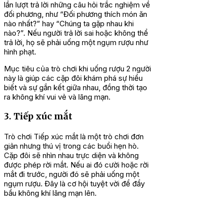
lần lượt trả lời những câu hỏi trắc nghiệm về
đối phương, như “Đối phương thích món ăn
nào nhất?” hay “Chúng ta gặp nhau khi
nào?”. Nếu người trả lời sai hoặc không thể
trả lời, họ sẽ phải uống một ngụm rượu như
hình phạt.
Mục tiêu của trò chơi khi uống rượu 2 người
này là giúp các cặp đôi khám phá sự hiểu
biết và sự gắn kết giữa nhau, đồng thời tạo
ra không khí vui vẻ và lãng mạn.
3. Tiếp xúc mắt
Trò chơi Tiếp xúc mắt là một trò chơi đơn
giản nhưng thú vị trong các buổi hẹn hò.
Cặp đôi sẽ nhìn nhau trực diện và không
được phép rời mắt. Nếu ai đó cười hoặc rời
mắt đi trước, người đó sẽ phải uống một
ngụm rượu. Đây là cơ hội tuyệt vời để đẩy
bầu không khí lãng mạn lên.