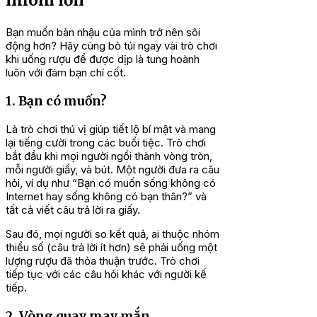
nhóm lớn
Bạn muốn bàn nhậu của mình trở nên sôi
động hơn? Hãy cùng bỏ túi ngay vài trò chơi
khi uống rượu để được dịp là tung hoành
luôn với đám bạn chí cốt.
1. Bạn có muốn?
Là trò chơi thú vị giúp tiết lộ bí mật và mang
lại tiếng cười trong các buổi tiệc. Trò chơi
bắt đầu khi mọi người ngồi thành vòng tròn,
mỗi người giấy, và bút. Một người đưa ra câu
hỏi, ví dụ như “Bạn có muốn sống không có
Internet hay sống không có bạn thân?” và
tất cả viết câu trả lời ra giấy.
Sau đó, mọi người so kết quả, ai thuộc nhóm
thiểu số (câu trả lời ít hơn) sẽ phải uống một
lượng rượu đã thỏa thuận trước. Trò chơi
tiếp tục với các câu hỏi khác với người kế
tiếp.
2. Vòng quay may mắn