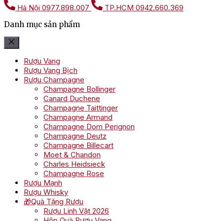
Hà Nội
0977.898.007
TP.HCM
0942.660.369
Danh mục sản phẩm
Rượu Vang
Rượu Vang Bịch
Rượu Champagne
Champagne Bollinger
Canard Duchene
Champagne Taittinger
Champagne Armand
Champagne Dom Perignon
Champagne Deutz
Champagne Billecart
Moet & Chandon
Charles Heidsieck
Champagne Rose
Rượu Mạnh
Rượu Whisky
🎁Quà Tặng Rượu
Rượu Linh Vật 2026
Hộp Quà Rượu Vang