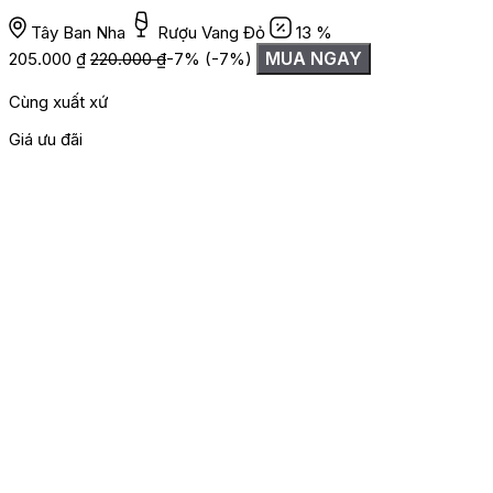
Tây Ban Nha
Rượu Vang Đỏ
13 %
MUA NGAY
205.000
₫
220.000
₫
-7%
(-7%)
Cùng xuất xứ
Giá ưu đãi
G