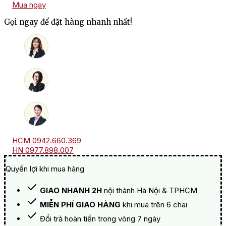
Mua ngay
De
Riscal
Gọi ngay để đặt hàng nhanh nhất!
1860
Tempranillo
số
lượng
HCM 0942.660.369
HN 0977.898.007
Quyền lợi khi mua hàng
GIAO NHANH 2H
nội thành Hà Nội & TPHCM
MIỄN PHÍ GIAO HÀNG
khi mua trên 6 chai
Đổi trả hoàn tiền trong vòng 7 ngày