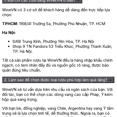
1. Địa chỉ các cửa hàng WINEVN ở đâu?
WineVN có 3 cơ sở để khách hàng dễ dàng đến trực tiếp lựa
chọn:
Rượu Vang Marques De R
TPHCM:
1168/41 Trường Sa, Phường Phú Nhuận, TP. HCM
Mô Tả Hương Vị Rượu Vang Marques
Hà Nội:
De Riscal 1860 Tempranillo
9/68 Trung Kính, Phường Yên Hòa, TP. Hà Nội
Shop 9 TN Pandora 53 Triều Khúc, Phường Thanh Xuân,
Được làm nên từ bàn tay của những chuyên gia làm vang nổi
TP. Hà Nội.
tiếng, được lên men với tỉ lệ kết hợp hoàn hảo của các giống
nho 2018 truyền thống gồm 85% Tempranillo và 15% Merlot,
Tất cả sản phẩm rượu tại WineVN đều là hàng nhập khẩu chính
Syrah, rượu đã thể hiện trọn vẹn tất cả những vẻ đẹp tinh túy và
ngạch, có tem nhãn đầy đủ và nguồn gốc rõ ràng, được bảo
nổi bật, đại diện cho vẻ đẹp trẻ trung và hiện đại của dòng
quản đúng tiêu chuẩn.
vang đỏ Marques de Riscal Tây Ban Nha nổi tiếng.
2. Làm sao để chọn được loại rượu phù hợp làm quà tặng?
Rượu để lại ấn tượng trong lòng mỗi thực khách ngay từ ánh
nhìn đầu tiên về màu đỏ ánh tím quyến rũ, rất bí ấn và hấp dẫn.
WineVN sẽ tư vấn dựa trên nhu cầu và ngân sách của bạn. Với
Thêm vào đó, thực khách không khỏi bị thu hút với chất vang
đối tác, bạn có thể chọn các dòng vang cao cấp Pháp, Ý kèm
thơm ngọt, tươi mới của trái cây chín đỏ, sô cô la, thảo mộc và
hộp quà sang trọng.
hương thơm gỗ sồi thanh lịch. Với cấu trúc hài hòa, tannin chắc
chắn cùng nồng độ lên men tuyệt vời 14%, rượu được xem là
Với bạn bè, đồng nghiệp, vang Chile, Argentina hay vang Ý tầm
loại
rượu vang
thơm ngon, dễ uống và bổ dưỡng.
trung sẽ là lựa chọn tinh tế, dễ thưởng thức. Ngoài ra, bạn có