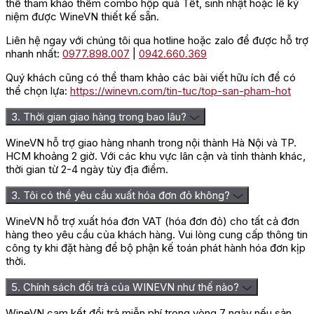
thể tham khảo thêm combo hộp quà Tết, sinh nhật hoặc lễ kỷ
Rượu sẽ ngon hơn khi thưởng thức ở nhiệt độ 16 – 20 độ C, kết
niệm được WineVN thiết kế sẵn.
hợp với các món như thịt nướng, thịt hầm, thịt quay và các món
ăn khai vị như salad, bánh mỳ nướng, pho mát và giăm bông,…
Liên hệ ngay với chúng tôi qua hotline hoặc zalo để được hỗ trợ
Rượu sẽ trở thành thức uống đặc biệt và thơm ngon trong các
nhanh nhất:
0977.898.007
|
0942.660.369
dịp lễ tết, các bữa ăn thân mật, tiệc liên hoan,….
Quý khách cũng có thể tham khảo các bài viết hữu ích để có
=> Liên hệ ngay
Wine VN
để nhận giá ưu đãi và tư vấn chi
thể chọn lựa:
https://winevn.com/tin-tuc/top-san-pham-hot
tiết nhất!
3. Thời gian giao hàng trong bao lâu?
Đánh giá
WineVN hỗ trợ giao hàng nhanh trong nội thành Hà Nội và TP.
Chưa có đánh giá nào.
HCM khoảng 2 giờ. Với các khu vực lân cận và tỉnh thành khác,
thời gian từ 2-4 ngày tùy địa điểm.
Hãy là người đầu tiên nhận xét “Rượu Vang Marques De Riscal
1860 Tempranillo”
3. Tôi có thể yêu cầu xuất hóa đơn đỏ không?
Bạn phải
đăng nhập
để gửi đánh giá.
WineVN hỗ trợ xuất hóa đơn VAT (hóa đơn đỏ) cho tất cả đơn
hàng theo yêu cầu của khách hàng. Vui lòng cung cấp thông tin
công ty khi đặt hàng để bộ phận kế toán phát hành hóa đơn kịp
thời.
5. Chính sách đổi trả của WINEVN như thế nào?
WineVN cam kết đổi trả miễn phí trong vòng 7 ngày nếu sản