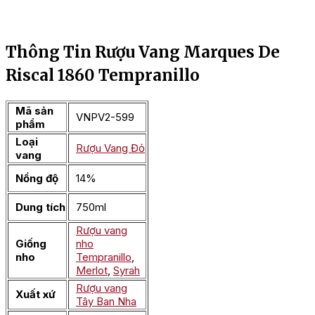
Thông Tin Rượu Vang Marques De
Riscal 1860 Tempranillo
Mã sản
VNPV2-599
phẩm
Loại
Rượu Vang Đỏ
vang
Nồng độ
14%
Dung tích
750ml
Rượu vang
Giống
nho
nho
Tempranillo
,
Merlot
,
Syrah
Rượu vang
Xuất xứ
Tây Ban Nha