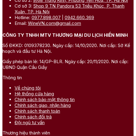
Cơ sở 2:
9/68 Trung Kính, Phường Yên Hòa, TP. Hà Nội
Cơ sở 3:
Shop 9 TN Pandora 53 Triều Khúc, P. Thanh
Xuân, TP. Hà Nội
Hotline:
0977.898.007
|
0942.660.369
Email:
WineVN.com@gmail.com
CÔNG TY TNHH MTV THƯƠNG MẠI DU LỊCH HIỀN MINH
Số ĐKKD: 0109378230. Ngày cấp: 14/10/2020. Nơi cấp: Sở Kế
hoạch và đầu tư Hà Nội.
Giấy phép bán lẻ: 14/GP-BLR. Ngày cấp: 20/11/2020. Nơi cấp:
UBND Quận Cầu Giấy
Thông tin
Về chúng tôi
Hệ thống cửa hàng
Chính sách bảo mật thông tin
Chính sách giao, nhận hàng
Chính sách thanh toán
Chính sách đổi trả
Đội ngũ tư vấn
Thương hiệu thành viên