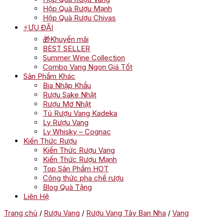
Hộp Quà Rượu Mạnh
Hộp Quà Rượu Chivas
⚡ƯU ĐÃI
🎁Khuyến mãi
BEST SELLER
Summer Wine Collection
Combo Vang Ngon Giá Tốt
Sản Phẩm Khác
Bia Nhập Khẩu
Rượu Sake Nhật
Rượu Mơ Nhật
Tủ Rượu Vang Kadeka
Ly Rượu Vang
Ly Whisky – Cognac
Kiến Thức Rượu
Kiến Thức Rượu Vang
Kiến Thức Rượu Mạnh
Top Sản Phẩm HOT
Công thức pha chế rượu
Blog Quà Tặng
Liên Hệ
Trang chủ
/
Rượu Vang
/
Rượu Vang Tây Ban Nha
/
Vang