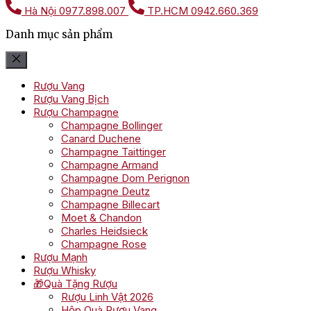
Hà Nội
0977.898.007
TP.HCM
0942.660.369
Danh mục sản phẩm
Rượu Vang
Rượu Vang Bịch
Rượu Champagne
Champagne Bollinger
Canard Duchene
Champagne Taittinger
Champagne Armand
Champagne Dom Perignon
Champagne Deutz
Champagne Billecart
Moet & Chandon
Charles Heidsieck
Champagne Rose
Rượu Mạnh
Rượu Whisky
🎁Quà Tặng Rượu
Rượu Linh Vật 2026
Hộp Quà Rượu Vang