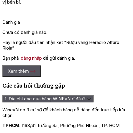
vị bền bỉ.
Đánh giá
Chưa có đánh giá nào.
Hãy là người đầu tiên nhận xét “Rượu vang Heraclio Alfaro
Rioja”
Bạn phải
đăng nhập
để gửi đánh giá.
Xem thêm
Các câu hỏi thường gặp
1. Địa chỉ các cửa hàng WINEVN ở đâu?
WineVN có 3 cơ sở để khách hàng dễ dàng đến trực tiếp lựa
chọn:
TPHCM:
1168/41 Trường Sa, Phường Phú Nhuận, TP. HCM