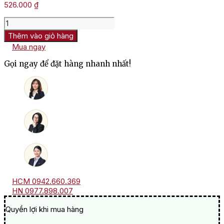
526.000
₫
Rượu
vang
Thêm vào giỏ hàng
Heraclio
Mua ngay
Alfaro
Rioja
Gọi ngay để đặt hàng nhanh nhất!
số
lượng
HCM 0942.660.369
HN 0977.898.007
Quyền lợi khi mua hàng