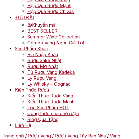
Hộp Quà Rượu Mạnh
Hộp Quà Rượu Chivas
⚡ƯU ĐÃI
🎁Khuyến mãi
BEST SELLER
Summer Wine Collection
Combo Vang Ngon Giá Tốt
Sản Phẩm Khác
Bia Nhập Khẩu
Rượu Sake Nhật
Rượu Mơ Nhật
Tủ Rượu Vang Kadeka
Ly Rượu Vang
Ly Whisky – Cognac
Kiến Thức Rượu
Kiến Thức Rượu Vang
Kiến Thức Rượu Mạnh
Top Sản Phẩm HOT
Công thức pha chế rượu
Blog Quà Tặng
Liên Hệ
Trang chủ
/
Rượu Vang
/
Rượu Vang Tây Ban Nha
/
Vang