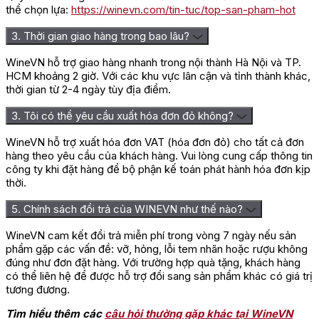
thể chọn lựa:
https://winevn.com/tin-tuc/top-san-pham-hot
3. Thời gian giao hàng trong bao lâu?
WineVN hỗ trợ giao hàng nhanh trong nội thành Hà Nội và TP.
HCM khoảng 2 giờ. Với các khu vực lân cận và tỉnh thành khác,
thời gian từ 2-4 ngày tùy địa điểm.
3. Tôi có thể yêu cầu xuất hóa đơn đỏ không?
WineVN hỗ trợ xuất hóa đơn VAT (hóa đơn đỏ) cho tất cả đơn
hàng theo yêu cầu của khách hàng. Vui lòng cung cấp thông tin
công ty khi đặt hàng để bộ phận kế toán phát hành hóa đơn kịp
thời.
5. Chính sách đổi trả của WINEVN như thế nào?
WineVN cam kết đổi trả miễn phí trong vòng 7 ngày nếu sản
phẩm gặp các vấn đề: vỡ, hỏng, lỗi tem nhãn hoặc rượu không
đúng như đơn đặt hàng. Với trường hợp quà tặng, khách hàng
có thể liên hệ để được hỗ trợ đổi sang sản phẩm khác có giá trị
tương đương.
Tìm hiểu thêm các
câu hỏi thường gặp khác tại WineVN