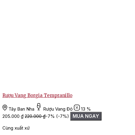
R
Rượu Vang Borgia Tempranillo
Tây Ban Nha
Rượu Vang Đỏ
13 %
1
MUA NGAY
205.000
₫
220.000
₫
-7%
(-7%)
Cùng xuất xứ