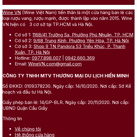
Wine VN
(Wine Việt Nam) tiền thân là một cửa hàng bán lẻ các
loại rượu vang, rượu mạnh, được thành lập vào năm 2015. Wine
VN hiện có 3 cơ sở tại TP.HCM và Hà Nội.
Cơ sở 1:
1168/41 Trường Sa, Phường Phú Nhuận, TP. HCM
Cơ sở 2:
9/68 Trung Kính, Phường Yên Hòa, TP. Hà Nội
Cơ sở 3:
Shop 9 TN Pandora 53 Triều Khúc, P. Thanh
Xuân, TP. Hà Nội
Hotline:
0977.898.007
|
0942.660.369
Email:
WineVN.com@gmail.com
CÔNG TY TNHH MTV THƯƠNG MẠI DU LỊCH HIỀN MINH
Số ĐKKD: 0109378230. Ngày cấp: 14/10/2020. Nơi cấp: Sở Kế
hoạch và đầu tư Hà Nội.
Giấy phép bán lẻ: 14/GP-BLR. Ngày cấp: 20/11/2020. Nơi cấp:
UBND Quận Cầu Giấy
Thông tin
Về chúng tôi
Hệ thống cửa hàng