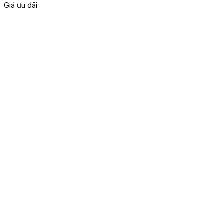
Giá ưu đãi
G