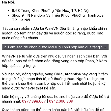
Hà Nội:
9/68 Trung Kính, Phường Yên Hòa, TP. Hà Nội
Shop 9 TN Pandora 53 Triều Khúc, Phường Thanh Xuân,
TP. Hà Nội.
Tất cả sản phẩm rượu tại WineVN đều là hàng nhập khẩu chính
ngạch, có tem nhãn đầy đủ và nguồn gốc rõ ràng, được bảo
quản đúng tiêu chuẩn.
2. Làm sao để chọn được loại rượu phù hợp làm quà tặng?
WineVN sẽ tư vấn dựa trên nhu cầu và ngân sách của bạn. Với
đối tác, bạn có thể chọn các dòng vang cao cấp Pháp, Ý kèm
hộp quà sang trọng.
Với bạn bè, đồng nghiệp, vang Chile, Argentina hay vang Ý tầm
trung sẽ là lựa chọn tinh tế, dễ thưởng thức. Ngoài ra, bạn có
thể tham khảo thêm combo hộp quà Tết, sinh nhật hoặc lễ kỷ
niệm được WineVN thiết kế sẵn.
Liên hệ ngay với chúng tôi qua hotline hoặc zalo để được hỗ trợ
nhanh nhất:
0977.898.007
|
0942.660.369
Quý khách cũng có thể tham khảo các bài viết hữu ích để có