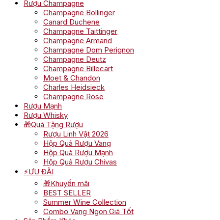
Rượu Champagne
Champagne Bollinger
Canard Duchene
Champagne Taittinger
Champagne Armand
Champagne Dom Perignon
Champagne Deutz
Champagne Billecart
Moet & Chandon
Charles Heidsieck
Champagne Rose
Rượu Mạnh
Rượu Whisky
🎁Quà Tặng Rượu
Rượu Linh Vật 2026
Hộp Quà Rượu Vang
Hộp Quà Rượu Mạnh
Hộp Quà Rượu Chivas
⚡ƯU ĐÃI
🎁Khuyến mãi
BEST SELLER
Summer Wine Collection
Combo Vang Ngon Giá Tốt