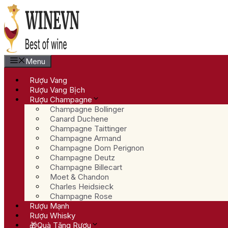
Chuyển
đến
nội
dung
Menu
Rượu Vang
Rượu Vang Bịch
Rượu Champagne
Champagne Bollinger
Canard Duchene
Champagne Taittinger
Champagne Armand
Champagne Dom Perignon
Champagne Deutz
Champagne Billecart
Moet & Chandon
Charles Heidsieck
Champagne Rose
Rượu Mạnh
Rượu Whisky
🎁Quà Tặng Rượu