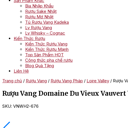
Sản Phẩm Khác
Bia Nhập Khẩu
Rượu Sake Nhật
Rượu Mơ Nhật
Tủ Rượu Vang Kadeka
Ly Rượu Vang
Ly Whisky – Cognac
Kiến Thức Rượu
Kiến Thức Rượu Vang
Kiến Thức Rượu Mạnh
Top Sản Phẩm HOT
Công thức pha chế rượu
Blog Quà Tặng
Liên Hệ
Trang chủ
/
Rượu Vang
/
Rượu Vang Pháp
/
Loire Valley
/ Rượu V
Rượu Vang Domaine Du Vieux Vauvert
SKU:
VNWH2-676