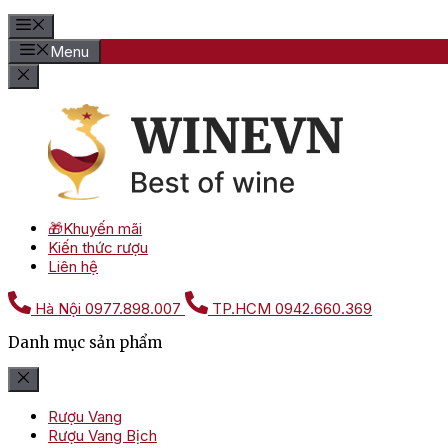
Menu
🎁Khuyến mãi
Kiến thức rượu
Liên hệ
Hà Nội
0977.898.007
TP.HCM
0942.660.369
Danh mục sản phẩm
Rượu Vang
Rượu Vang Bịch