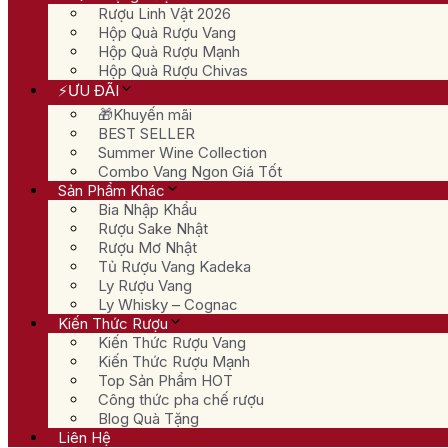
Rượu Linh Vật 2026
Hộp Quà Rượu Vang
Hộp Quà Rượu Mạnh
Hộp Quà Rượu Chivas
⚡ƯU ĐÃI
🎁Khuyến mãi
BEST SELLER
Summer Wine Collection
Combo Vang Ngon Giá Tốt
Sản Phẩm Khác
Bia Nhập Khẩu
Rượu Sake Nhật
Rượu Mơ Nhật
Tủ Rượu Vang Kadeka
Ly Rượu Vang
Ly Whisky – Cognac
Kiến Thức Rượu
Kiến Thức Rượu Vang
Kiến Thức Rượu Mạnh
Top Sản Phẩm HOT
Công thức pha chế rượu
Blog Quà Tặng
Liên Hệ