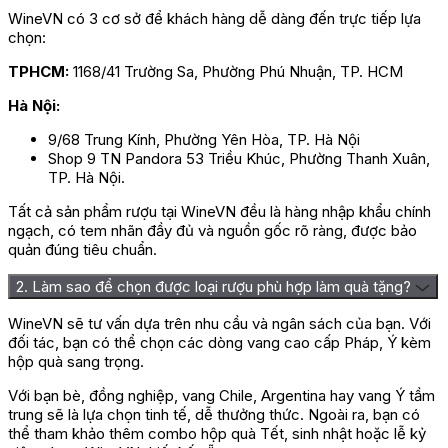
WineVN có 3 cơ sở để khách hàng dễ dàng đến trực tiếp lựa
chọn:
TPHCM:
1168/41 Trường Sa, Phường Phú Nhuận, TP. HCM
Hà Nội:
9/68 Trung Kính, Phường Yên Hòa, TP. Hà Nội
Shop 9 TN Pandora 53 Triều Khúc, Phường Thanh Xuân,
TP. Hà Nội.
Tất cả sản phẩm rượu tại WineVN đều là hàng nhập khẩu chính
ngạch, có tem nhãn đầy đủ và nguồn gốc rõ ràng, được bảo
quản đúng tiêu chuẩn.
2. Làm sao để chọn được loại rượu phù hợp làm quà tặng?
WineVN sẽ tư vấn dựa trên nhu cầu và ngân sách của bạn. Với
đối tác, bạn có thể chọn các dòng vang cao cấp Pháp, Ý kèm
hộp quà sang trọng.
Với bạn bè, đồng nghiệp, vang Chile, Argentina hay vang Ý tầm
trung sẽ là lựa chọn tinh tế, dễ thưởng thức. Ngoài ra, bạn có
thể tham khảo thêm combo hộp quà Tết, sinh nhật hoặc lễ kỷ