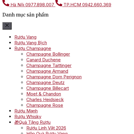
Hà Nội
0977.898.007
TP.HCM
0942.660.369
Danh mục sản phẩm
Rượu Vang
Rượu Vang Bịch
Rượu Champagne
Champagne Bollinger
Canard Duchene
Champagne Taittinger
Champagne Armand
Champagne Dom Perignon
Champagne Deutz
Champagne Billecart
Moet & Chandon
Charles Heidsieck
Champagne Rose
Rượu Mạnh
Rượu Whisky
🎁Quà Tặng Rượu
Rượu Linh Vật 2026
Hộp Quà Rượu Vang