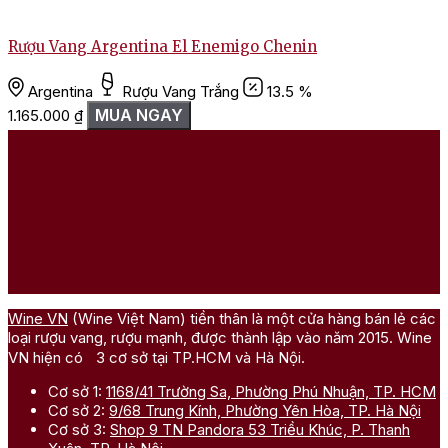
Rượu Vang Argentina El Enemigo Chenin
Argentina
Rượu Vang Trắng
13.5 %
MUA NGAY
1.165.000
₫
Wine VN
(Wine Việt Nam) tiền thân là một cửa hàng bán lẻ các
loại rượu vang, rượu mạnh, được thành lập vào năm 2015. Wine
VN hiện có 3 cơ sở tại TP.HCM và Hà Nội.
Cơ sở 1:
1168/41 Trường Sa, Phường Phú Nhuận, TP. HCM
Cơ sở 2:
9/68 Trung Kính, Phường Yên Hòa, TP. Hà Nội
Cơ sở 3:
Shop 9 TN Pandora 53 Triều Khúc, P. Thanh