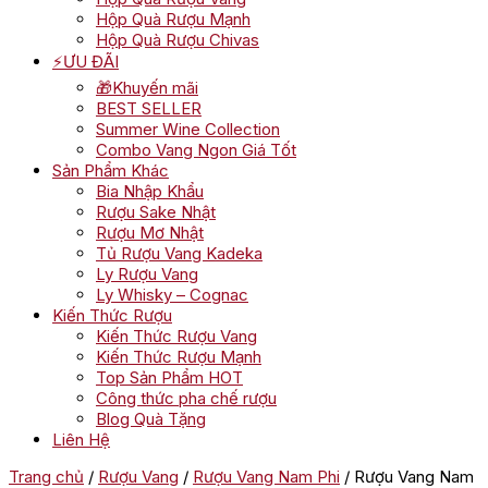
Hộp Quà Rượu Mạnh
Hộp Quà Rượu Chivas
⚡ƯU ĐÃI
🎁Khuyến mãi
BEST SELLER
Summer Wine Collection
Combo Vang Ngon Giá Tốt
Sản Phẩm Khác
Bia Nhập Khẩu
Rượu Sake Nhật
Rượu Mơ Nhật
Tủ Rượu Vang Kadeka
Ly Rượu Vang
Ly Whisky – Cognac
Kiến Thức Rượu
Kiến Thức Rượu Vang
Kiến Thức Rượu Mạnh
Top Sản Phẩm HOT
Công thức pha chế rượu
Blog Quà Tặng
Liên Hệ
Trang chủ
/
Rượu Vang
/
Rượu Vang Nam Phi
/ Rượu Vang Nam