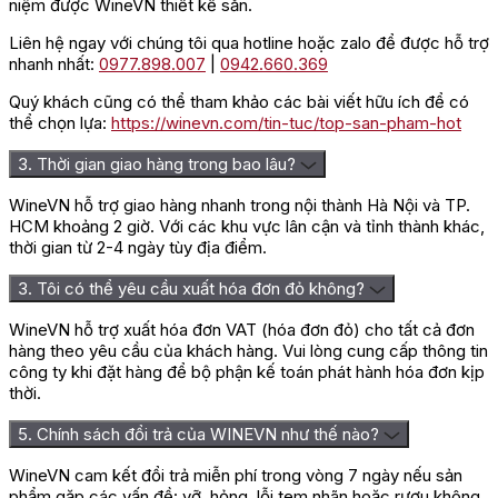
niệm được WineVN thiết kế sẵn.
Liên hệ ngay với chúng tôi qua hotline hoặc zalo để được hỗ trợ
nhanh nhất:
0977.898.007
|
0942.660.369
Quý khách cũng có thể tham khảo các bài viết hữu ích để có
thể chọn lựa:
https://winevn.com/tin-tuc/top-san-pham-hot
3. Thời gian giao hàng trong bao lâu?
WineVN hỗ trợ giao hàng nhanh trong nội thành Hà Nội và TP.
HCM khoảng 2 giờ. Với các khu vực lân cận và tỉnh thành khác,
thời gian từ 2-4 ngày tùy địa điểm.
3. Tôi có thể yêu cầu xuất hóa đơn đỏ không?
WineVN hỗ trợ xuất hóa đơn VAT (hóa đơn đỏ) cho tất cả đơn
hàng theo yêu cầu của khách hàng. Vui lòng cung cấp thông tin
công ty khi đặt hàng để bộ phận kế toán phát hành hóa đơn kịp
thời.
Rượu Vang Babylon’s
5. Chính sách đổi trả của WINEVN như thế nào?
Đánh giá
WineVN cam kết đổi trả miễn phí trong vòng 7 ngày nếu sản
phẩm gặp các vấn đề: vỡ, hỏng, lỗi tem nhãn hoặc rượu không