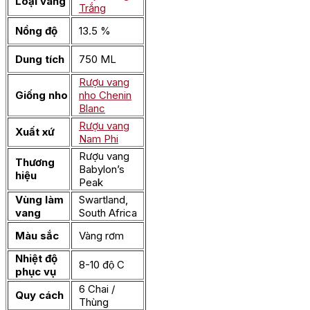
Loại vang
Trắng
Nồng độ
13.5 %
Dung tích
750 ML
Rượu vang
Giống nho
nho Chenin
Blanc
Rượu vang
Xuất xứ
Nam Phi
Rượu vang
Thương
Babylon’s
hiệu
Peak
Vùng làm
Swartland,
vang
South Africa
Màu sắc
Vàng rơm
Nhiệt độ
8-10 độ C
phục vụ
6 Chai /
Quy cách
Thùng