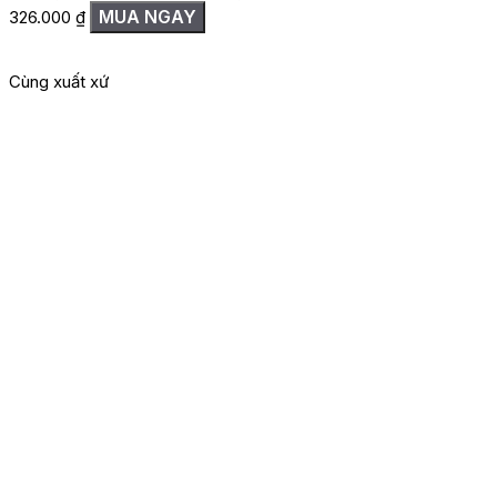
MUA NGAY
326.000
₫
1
Cùng xuất xứ