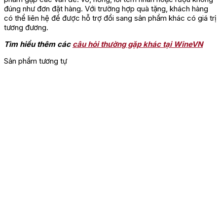
Chưa có đánh giá nào.
đúng như đơn đặt hàng. Với trường hợp quà tặng, khách hàng
có thể liên hệ để được hỗ trợ đổi sang sản phẩm khác có giá trị
Hãy là người đầu tiên nhận xét “Rượu Vang Nam Phi Babylon’s
tương đương.
Peak Chenin Blanc”
Tìm hiểu thêm các
câu hỏi thường gặp khác tại WineVN
Bạn phải
đăng nhập
để gửi đánh giá.
Sản phẩm tương tự