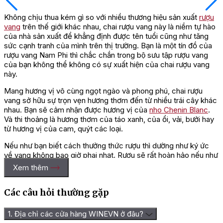
Không chịu thua kém gì so với nhiều thương hiệu sản xuất
rượu
vang
trên thế giới khác nhau, chai rượu vang này là niềm tự hào
của nhà sản xuất để khẳng định được tên tuổi cũng như tăng
sức cạnh tranh của mình trên thị trường. Bạn là một tín đồ của
rượu vang Nam Phi thì chắc chắn trong bộ sưu tập rượu vang
của bạn không thể không có sự xuất hiện của chai rượu vang
này.
Mang hương vị vô cùng ngọt ngào và phong phú, chai rượu
vang sở hữu sự trọn vẹn hương thơm đến từ nhiều trái cây khác
nhau. Bạn sẽ cảm nhận được hương vị của
nho Chenin Blanc
.
Và thi thoảng là hương thơm của táo xanh, của ổi, vải, bưởi hay
từ hương vị của cam, quýt các loại.
Nếu như bạn biết cách thưởng thức rượu thì dường như ký ức
về vang không bao giờ phai nhạt. Rượu sẽ rất hoàn hảo nếu như
bạn thưởng thức chúng kèm theo các món ăn được chế biến từ
Xem thêm
hải sản các loại tiêu biểu như cá nướng, tôm hùm hấp, hay
những món ăn được chế biến từ thịt trừng như thịt gà, thịt ngan
Các câu hỏi thường gặp
chế biến theo nhiều món ăn hấp dẫn.
=> Liên hệ ngay
Wine VN
để nhận giá ưu đãi và tư vấn chi
1. Địa chỉ các cửa hàng WINEVN ở đâu?
tiết nhất!