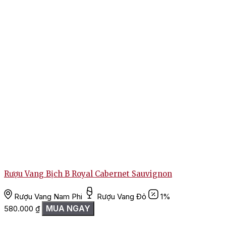
Rượu Vang Bịch B Royal Cabernet Sauvignon
Rượu Vang Nam Phi
Rượu Vang Đỏ
1%
MUA NGAY
580.000
₫
1