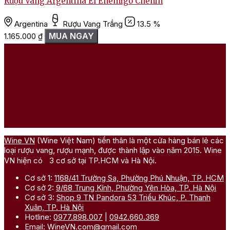
Rượu Vang Argentina El Enemigo Chenin
Argentina
Rượu Vang Trắng
13.5 %
MUA NGAY
1.165.000
₫
Wine VN
(Wine Việt Nam) tiền thân là một cửa hàng bán lẻ các
loại rượu vang, rượu mạnh, được thành lập vào năm 2015. Wine
VN hiện có 3 cơ sở tại TP.HCM và Hà Nội.
Cơ sở 1:
1168/41 Trường Sa, Phường Phú Nhuận, TP. HCM
Cơ sở 2:
9/68 Trung Kính, Phường Yên Hòa, TP. Hà Nội
Cơ sở 3:
Shop 9 TN Pandora 53 Triều Khúc, P. Thanh
Xuân, TP. Hà Nội
Hotline:
0977.898.007
|
0942.660.369
Email:
WineVN.com@gmail.com