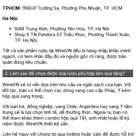
TPHCM:
1168/41 Trường Sa, Phường Phú Nhuận, TP. HCM
Hà Nội:
9/68 Trung Kính, Phường Yên Hòa, TP. Hà Nội
Shop 9 TN Pandora 53 Triều Khúc, Phường Thanh Xuân,
TP. Hà Nội.
Tất cả sản phẩm rượu tại WineVN đều là hàng nhập khẩu chính
ngạch, có tem nhãn đầy đủ và nguồn gốc rõ ràng, được bảo
quản đúng tiêu chuẩn.
2. Làm sao để chọn được loại rượu phù hợp làm quà tặng?
WineVN sẽ tư vấn dựa trên nhu cầu và ngân sách của bạn. Với
đối tác, bạn có thể chọn các dòng vang cao cấp Pháp, Ý kèm
hộp quà sang trọng.
Với bạn bè, đồng nghiệp, vang Chile, Argentina hay vang Ý tầm
trung sẽ là lựa chọn tinh tế, dễ thưởng thức. Ngoài ra, bạn có
thể tham khảo thêm combo hộp quà Tết, sinh nhật hoặc lễ kỷ
niệm được WineVN thiết kế sẵn.
Liên hệ ngay với chúng tôi qua hotline hoặc zalo để được hỗ trợ