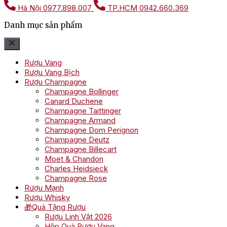
Hà Nội
0977.898.007
TP.HCM
0942.660.369
Danh mục sản phẩm
Rượu Vang
Rượu Vang Bịch
Rượu Champagne
Champagne Bollinger
Canard Duchene
Champagne Taittinger
Champagne Armand
Champagne Dom Perignon
Champagne Deutz
Champagne Billecart
Moet & Chandon
Charles Heidsieck
Champagne Rose
Rượu Mạnh
Rượu Whisky
🎁Quà Tặng Rượu
Rượu Linh Vật 2026
Hộp Quà Rượu Vang