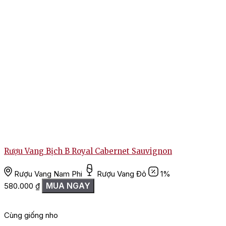
Rượu Vang Bịch B Royal Cabernet Sauvignon
Rượu Vang Nam Phi
Rượu Vang Đỏ
1%
MUA NGAY
580.000
₫
1
Cùng giống nho