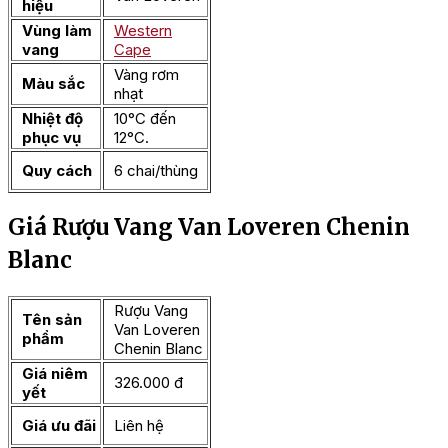
hiệu
Vùng làm
Western
vang
Cape
Vàng rơm
Màu sắc
nhạt
Nhiệt độ
10°C đến
phục vụ
12°C.
Quy cách
6 chai/thùng
Giá Rượu Vang Van Loveren Chenin
Blanc
Rượu Vang
Tên sản
Van Loveren
phẩm
Chenin Blanc
Giá niêm
326.000 đ
yết
Giá ưu đãi
Liên hệ