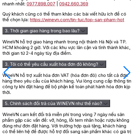
nhanh nhất:
0977.898.007
|
0942.660.369
Quý khách cũng có thể tham khảo các bài viết hữu ích để có
thể chọn lựa:
https://winevn.com/tin-tuc/top-san-pham-hot
3. Thời gian giao hàng trong bao lâu?
WineVN hỗ trợ giao hàng nhanh trong nội thành Hà Nội và TP.
HCM khoảng 2 giờ. Với các khu vực lân cận và tỉnh thành khác,
thời gian từ 2-4 ngày tùy địa điểm.
3. Tôi có thể yêu cầu xuất hóa đơn đỏ không?
WineVN hỗ trợ xuất hóa đơn VAT (hóa đơn đỏ) cho tất cả đơn
hàng theo yêu cầu của khách hàng. Vui lòng cung cấp thông tin
công ty khi đặt hàng để bộ phận kế toán phát hành hóa đơn kịp
thời.
5. Chính sách đổi trả của WINEVN như thế nào?
WineVN cam kết đổi trả miễn phí trong vòng 7 ngày nếu sản
phẩm gặp các vấn đề: vỡ, hỏng, lỗi tem nhãn hoặc rượu không
đúng như đơn đặt hàng. Với trường hợp quà tặng, khách hàng
có thể liên hệ để được hỗ trợ đổi sang sản phẩm khác có giá trị