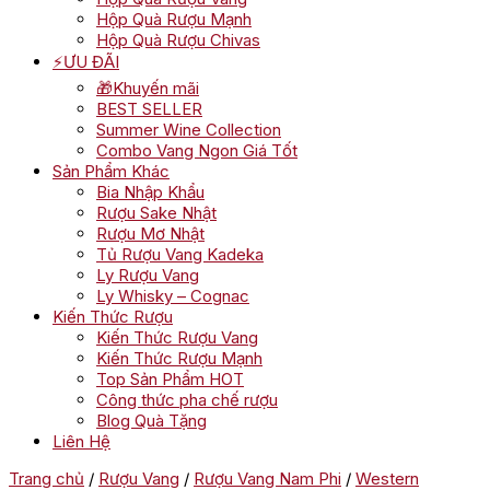
Hộp Quà Rượu Mạnh
Hộp Quà Rượu Chivas
⚡ƯU ĐÃI
🎁Khuyến mãi
BEST SELLER
Summer Wine Collection
Combo Vang Ngon Giá Tốt
Sản Phẩm Khác
Bia Nhập Khẩu
Rượu Sake Nhật
Rượu Mơ Nhật
Tủ Rượu Vang Kadeka
Ly Rượu Vang
Ly Whisky – Cognac
Kiến Thức Rượu
Kiến Thức Rượu Vang
Kiến Thức Rượu Mạnh
Top Sản Phẩm HOT
Công thức pha chế rượu
Blog Quà Tặng
Liên Hệ
Trang chủ
/
Rượu Vang
/
Rượu Vang Nam Phi
/
Western