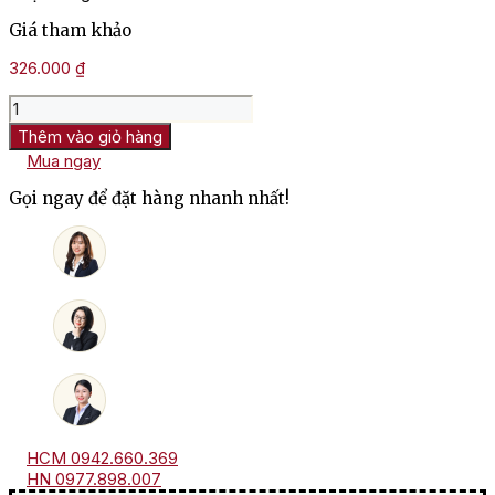
Giá tham khảo
326.000
₫
Rượu
Vang
Thêm vào giỏ hàng
Nam
Mua ngay
Phi
Van
Gọi ngay để đặt hàng nhanh nhất!
Loveren
Chenin
Blanc
số
lượng
HCM 0942.660.369
HN 0977.898.007