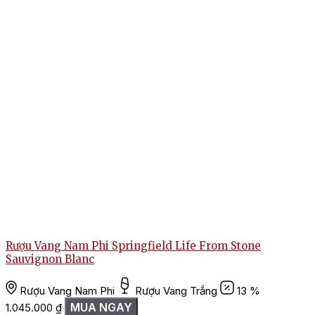
Rượu Vang Nam Phi Springfield Life From Stone
Sauvignon Blanc
Rượu Vang Nam Phi
Rượu Vang Trắng
13 %
1
MUA NGAY
1.045.000
₫