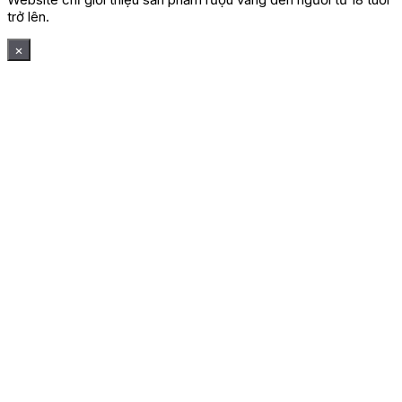
trở lên.
×