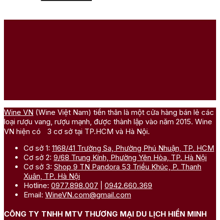
Wine VN
(Wine Việt Nam) tiền thân là một cửa hàng bán lẻ các
loại rượu vang, rượu mạnh, được thành lập vào năm 2015. Wine
VN hiện có 3 cơ sở tại TP.HCM và Hà Nội.
Cơ sở 1:
1168/41 Trường Sa, Phường Phú Nhuận, TP. HCM
Cơ sở 2:
9/68 Trung Kính, Phường Yên Hòa, TP. Hà Nội
Cơ sở 3:
Shop 9 TN Pandora 53 Triều Khúc, P. Thanh
Xuân, TP. Hà Nội
Hotline:
0977.898.007
|
0942.660.369
Email:
WineVN.com@gmail.com
CÔNG TY TNHH MTV THƯƠNG MẠI DU LỊCH HIỀN MINH