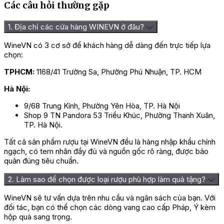
Các câu hỏi thường gặp
1. Địa chỉ các cửa hàng WINEVN ở đâu?
WineVN có 3 cơ sở để khách hàng dễ dàng đến trực tiếp lựa
chọn:
TPHCM:
1168/41 Trường Sa, Phường Phú Nhuận, TP. HCM
Hà Nội:
9/68 Trung Kính, Phường Yên Hòa, TP. Hà Nội
Shop 9 TN Pandora 53 Triều Khúc, Phường Thanh Xuân,
TP. Hà Nội.
Tất cả sản phẩm rượu tại WineVN đều là hàng nhập khẩu chính
ngạch, có tem nhãn đầy đủ và nguồn gốc rõ ràng, được bảo
quản đúng tiêu chuẩn.
2. Làm sao để chọn được loại rượu phù hợp làm quà tặng?
WineVN sẽ tư vấn dựa trên nhu cầu và ngân sách của bạn. Với
đối tác, bạn có thể chọn các dòng vang cao cấp Pháp, Ý kèm
hộp quà sang trọng.