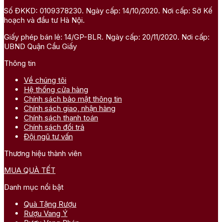
Số ĐKKD: 0109378230. Ngày cấp: 14/10/2020. Nơi cấp: Sở Kế
hoạch và đầu tư Hà Nội.
Giấy phép bán lẻ: 14/GP-BLR. Ngày cấp: 20/11/2020. Nơi cấp:
UBND Quận Cầu Giấy
Thông tin
Về chúng tôi
Hệ thống cửa hàng
Chính sách bảo mật thông tin
Chính sách giao, nhận hàng
Chính sách thanh toán
Chính sách đổi trả
Đội ngũ tư vấn
Thương hiệu thành viên
MUA QUÀ TẾT
Danh mục nổi bật
Quà Tặng Rượu
Rượu Vang Ý