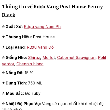
Thông tin về Rượu Vang Post House Penny
Black
⭐ Xuất Xứ:
Rượu vang Nam Phi
⭐ Thương Hiệu:
Post House
⭐ Loại Vang:
Rượu Vang Đỏ
⭐ Giống Nho:
Shiraz
,
Merlo
t,
Cabernet Sauvignon
,
Petit
verdot
,
Chennin blanc
⭐ Nồng Độ:
15 %
⭐ Dung Tích:
750 ML
⭐
Màu Sắc
:
Đỏ ruby
⭐ Nhiệt Độ Phục Vụ:
Vang sẽ ngon nhất khi ở nhiệt độ
16-18 độ C.