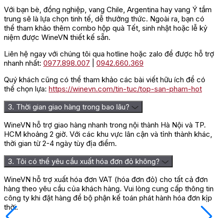
Với bạn bè, đồng nghiệp, vang Chile, Argentina hay vang Ý tầm
trung sẽ là lựa chọn tinh tế, dễ thưởng thức. Ngoài ra, bạn có
thể tham khảo thêm combo hộp quà Tết, sinh nhật hoặc lễ kỷ
niệm được WineVN thiết kế sẵn.
Liên hệ ngay với chúng tôi qua hotline hoặc zalo để được hỗ trợ
nhanh nhất:
0977.898.007
|
0942.660.369
Quý khách cũng có thể tham khảo các bài viết hữu ích để có
thể chọn lựa:
https://winevn.com/tin-tuc/top-san-pham-hot
3. Thời gian giao hàng trong bao lâu?
WineVN hỗ trợ giao hàng nhanh trong nội thành Hà Nội và TP.
HCM khoảng 2 giờ. Với các khu vực lân cận và tỉnh thành khác,
thời gian từ 2-4 ngày tùy địa điểm.
3. Tôi có thể yêu cầu xuất hóa đơn đỏ không?
WineVN hỗ trợ xuất hóa đơn VAT (hóa đơn đỏ) cho tất cả đơn
hàng theo yêu cầu của khách hàng. Vui lòng cung cấp thông tin
công ty khi đặt hàng để bộ phận kế toán phát hành hóa đơn kịp
thời.