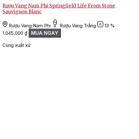
Rượu Vang Nam Phi Springfield Life From Stone
Sauvignon Blanc
Rượu Vang Nam Phi
Rượu Vang Trắng
13 %
1
MUA NGAY
1.045.000
₫
Cùng xuất xứ