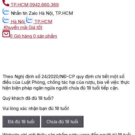
TP.HCM
0942.660.369
Nhắn tin
Zalo Hà Nội, TP.HCM
Hà Nội
TP.HCM
Khuyến mãi
Giá tốt
0
Giỏ hàng
0 sản phẩm
Theo Nghị định số 24/2020/NĐ-CP quy định chi tiết một số
điều của Luật Phòng, chống tác hại của rượu, bia về việc thực
hiện biện pháp ngăn ngừa người chưa đủ 18 tuổi tiếp cận.
Quý khách đã đủ 18 tuổi?
Vui lòng xác nhận bạn đủ 18 tuổi!
Đã đủ 18 tuổi
Chưa đủ 18 tuổi
Website chỉ giới thiệu sản phẩm rượu vang đến người từ 18 tuổi