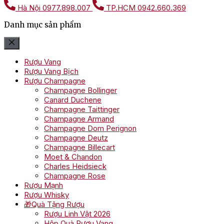
Hà Nội
0977.898.007
TP.HCM
0942.660.369
Danh mục sản phẩm
Rượu Vang
Rượu Vang Bịch
Rượu Champagne
Champagne Bollinger
Canard Duchene
Champagne Taittinger
Champagne Armand
Champagne Dom Perignon
Champagne Deutz
Champagne Billecart
Moet & Chandon
Charles Heidsieck
Champagne Rose
Rượu Mạnh
Rượu Whisky
🎁Quà Tặng Rượu
Rượu Linh Vật 2026
Hộp Quà Rượu Vang