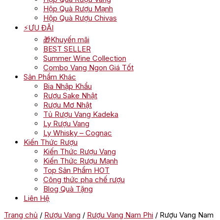
Hộp Quà Rượu Mạnh
Hộp Quà Rượu Chivas
⚡ƯU ĐÃI
🎁Khuyến mãi
BEST SELLER
Summer Wine Collection
Combo Vang Ngon Giá Tốt
Sản Phẩm Khác
Bia Nhập Khẩu
Rượu Sake Nhật
Rượu Mơ Nhật
Tủ Rượu Vang Kadeka
Ly Rượu Vang
Ly Whisky – Cognac
Kiến Thức Rượu
Kiến Thức Rượu Vang
Kiến Thức Rượu Mạnh
Top Sản Phẩm HOT
Công thức pha chế rượu
Blog Quà Tặng
Liên Hệ
Trang chủ
/
Rượu Vang
/
Rượu Vang Nam Phi
/ Rượu Vang Nam