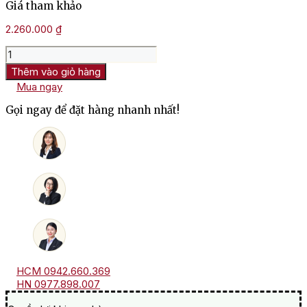
Giá tham khảo
2.260.000
₫
Rượu
Vang
Thêm vào giỏ hàng
Nam
Mua ngay
Phi
Post
Gọi ngay để đặt hàng nhanh nhất!
House
Penny
Black
số
lượng
HCM 0942.660.369
HN 0977.898.007