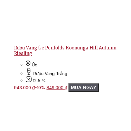
Rượu Vang Úc Penfolds Koonunga Hill Autumn
Riesling
Úc
Rượu Vang Trắng
12.5 %
Giá
Giá
MUA NGAY
943.000
₫
-10%
849.000
₫
gốc
hiện
là:
tại
943.000 ₫.
là:
849.000 ₫.