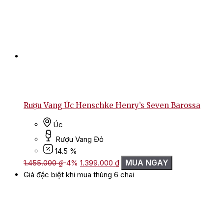
Rượu Vang Úc Henschke Henry’s Seven Barossa
Úc
Rượu Vang Đỏ
14.5 %
Giá
Giá
MUA NGAY
1.455.000
₫
-4%
1.399.000
₫
gốc
hiện
Giá đặc biệt khi mua thùng 6 chai
là:
tại
1.455.000 ₫.
là:
1.399.000 ₫.