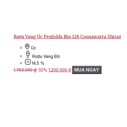
Rượu Vang Úc Penfolds Bin 128 Coonawarra Shiraz
Úc
Rượu Vang Đỏ
14.5 %
Giá
Giá
MUA NGAY
1.763.000
₫
-32%
1.200.000
₫
gốc
hiện
là:
tại
1.763.000 ₫.
là:
1.200.000 ₫.