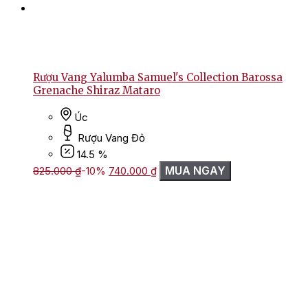
Rượu Vang Yalumba Samuel's Collection Barossa
Grenache Shiraz Mataro
Úc
Rượu Vang Đỏ
14.5 %
Giá
Giá
MUA NGAY
825.000
₫
-10%
740.000
₫
gốc
hiện
là:
tại
825.000 ₫.
là:
740.000 ₫.