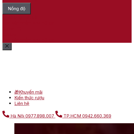
Nồng độ
Bỏ chọn tất cả
Lọc sản phẩm
Xóa bộ lọc
Show
(
11
)
Cancel
Lọc sản phẩm
Xóa bộ lọc
🎁Khuyến mãi
Kiến thức rượu
Liên hệ
Hà Nội
0977.898.007
TP.HCM
0942.660.369