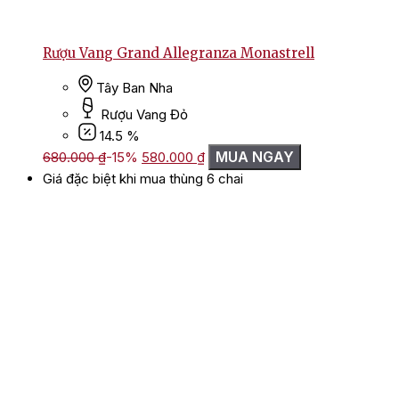
Rượu Vang Grand Allegranza Monastrell
Tây Ban Nha
Rượu Vang Đỏ
14.5 %
Giá
Giá
MUA NGAY
680.000
₫
-15%
580.000
₫
gốc
hiện
Giá đặc biệt khi mua thùng 6 chai
là:
tại
680.000 ₫.
là:
580.000 ₫.