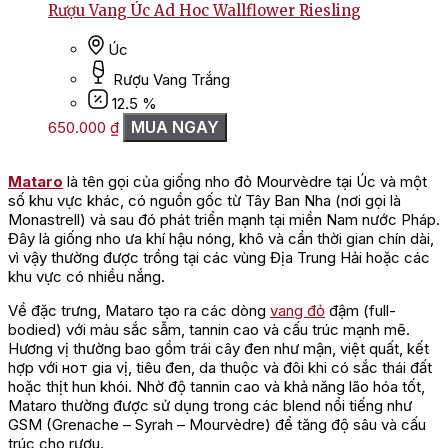
Rượu Vang Úc Ad Hoc Wallflower Riesling
Úc
Rượu Vang Trắng
12.5 %
MUA NGAY
650.000
₫
Mataro
là tên gọi của giống nho đỏ Mourvèdre tại Úc và một
số khu vực khác, có nguồn gốc từ Tây Ban Nha (nơi gọi là
Monastrell) và sau đó phát triển mạnh tại miền Nam nước Pháp.
Đây là giống nho ưa khí hậu nóng, khô và cần thời gian chín dài,
vì vậy thường được trồng tại các vùng Địa Trung Hải hoặc các
khu vực có nhiều nắng.
Về đặc trưng, Mataro tạo ra các dòng
vang đỏ
đậm (full-
bodied) với màu sắc sẫm, tannin cao và cấu trúc mạnh mẽ.
Hương vị thường bao gồm trái cây đen như mận, việt quất, kết
hợp với нот gia vị, tiêu đen, da thuộc và đôi khi có sắc thái đất
hoặc thịt hun khói. Nhờ độ tannin cao và khả năng lão hóa tốt,
Mataro thường được sử dụng trong các blend nổi tiếng như
GSM (Grenache – Syrah – Mourvèdre) để tăng độ sâu và cấu
trúc cho rượu.