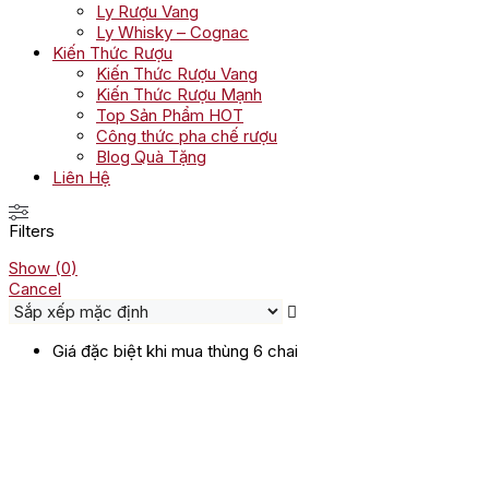
Ly Rượu Vang
Ly Whisky – Cognac
Kiến Thức Rượu
Kiến Thức Rượu Vang
Kiến Thức Rượu Mạnh
Top Sản Phẩm HOT
Công thức pha chế rượu
Blog Quà Tặng
Liên Hệ
Filters
Show
(
0
)
Cancel
Giá đặc biệt khi mua thùng 6 chai