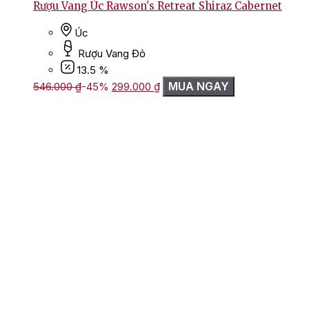
Rượu Vang Úc Rawson's Retreat Shiraz Cabernet
Úc
Rượu Vang Đỏ
13.5 %
Giá
Giá
MUA NGAY
546.000
₫
-45%
299.000
₫
gốc
hiện
là:
tại
546.000 ₫.
là:
299.000 ₫.