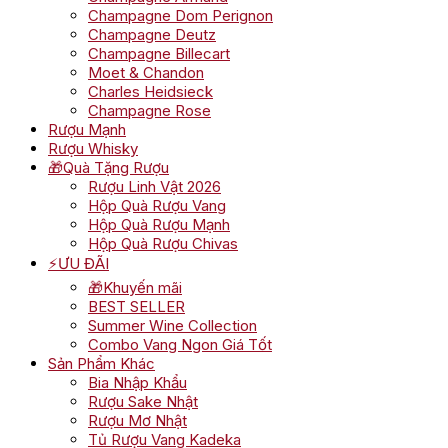
Champagne Dom Perignon
Champagne Deutz
Champagne Billecart
Moet & Chandon
Charles Heidsieck
Champagne Rose
Rượu Mạnh
Rượu Whisky
🎁Quà Tặng Rượu
Rượu Linh Vật 2026
Hộp Quà Rượu Vang
Hộp Quà Rượu Mạnh
Hộp Quà Rượu Chivas
⚡ƯU ĐÃI
🎁Khuyến mãi
BEST SELLER
Summer Wine Collection
Combo Vang Ngon Giá Tốt
Sản Phẩm Khác
Bia Nhập Khẩu
Rượu Sake Nhật
Rượu Mơ Nhật
Tủ Rượu Vang Kadeka