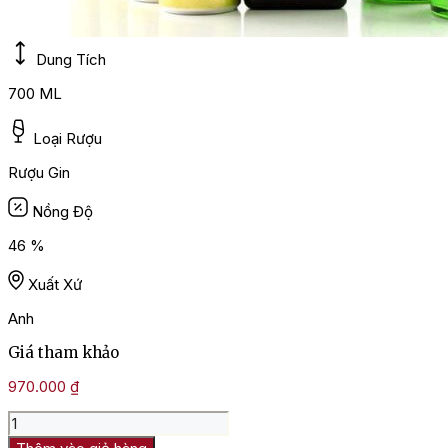
Dung Tích
700 ML
Loại Rượu
Rượu Gin
Nồng Độ
46 %
Xuất Xứ
Anh
Giá tham khảo
970.000
₫
Rượu
No.3