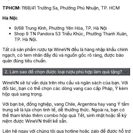
– Các giải International Spirits Challenge – Supreme Champion,
International Spirits Challenge – Gold, Hong Kong Gin Master –
TPHCM:
1168/41 Trường Sa, Phường Phú Nhuận, TP. HCM
Master, World Gin Awards – Best from Netherlands và Global
Hà Nội:
Luxury Master – Master vào năm 2019.
9/68 Trung Kính, Phường Yên Hòa, TP. Hà Nội
Đánh giá
Shop 9 TN Pandora 53 Triều Khúc, Phường Thanh Xuân,
Chưa có đánh giá nào.
TP. Hà Nội.
Hãy là người đầu tiên nhận xét “Rượu No.3 London Dry Gin”
Tất cả sản phẩm rượu tại WineVN đều là hàng nhập khẩu chính
ngạch, có tem nhãn đầy đủ và nguồn gốc rõ ràng, được bảo
Bạn phải
đăng nhập
để gửi đánh giá.
quản đúng tiêu chuẩn.
2. Làm sao để chọn được loại rượu phù hợp làm quà tặng?
WineVN sẽ tư vấn dựa trên nhu cầu và ngân sách của bạn. Với
đối tác, bạn có thể chọn các dòng vang cao cấp Pháp, Ý kèm
hộp quà sang trọng.
Với bạn bè, đồng nghiệp, vang Chile, Argentina hay vang Ý tầm
trung sẽ là lựa chọn tinh tế, dễ thưởng thức. Ngoài ra, bạn có
thể tham khảo thêm combo hộp quà Tết, sinh nhật hoặc lễ kỷ
niệm được WineVN thiết kế sẵn.
Liên hệ ngay với chúng tôi qua hotline hoặc zalo để được hỗ trợ