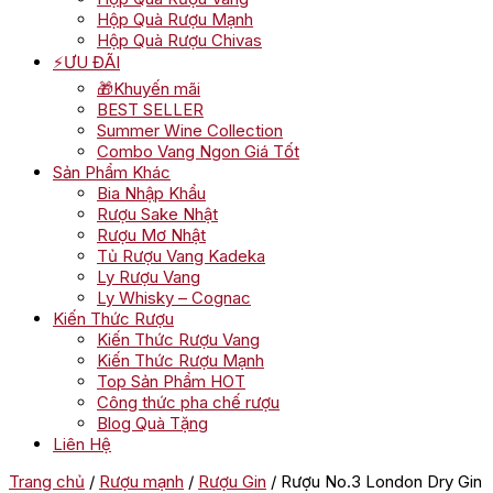
Hộp Quà Rượu Mạnh
Hộp Quà Rượu Chivas
⚡ƯU ĐÃI
🎁Khuyến mãi
BEST SELLER
Summer Wine Collection
Combo Vang Ngon Giá Tốt
Sản Phẩm Khác
Bia Nhập Khẩu
Rượu Sake Nhật
Rượu Mơ Nhật
Tủ Rượu Vang Kadeka
Ly Rượu Vang
Ly Whisky – Cognac
Kiến Thức Rượu
Kiến Thức Rượu Vang
Kiến Thức Rượu Mạnh
Top Sản Phẩm HOT
Công thức pha chế rượu
Blog Quà Tặng
Liên Hệ
Trang chủ
/
Rượu mạnh
/
Rượu Gin
/ Rượu No.3 London Dry Gin