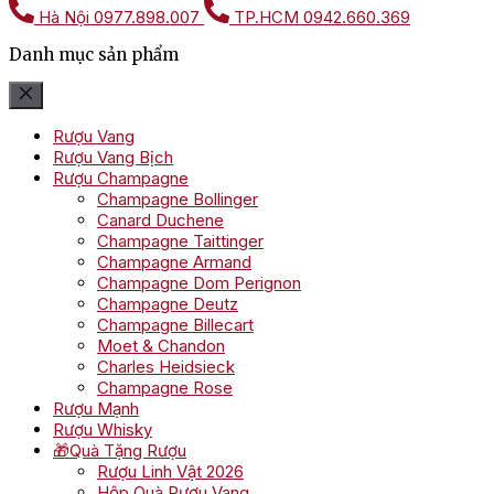
Hà Nội
0977.898.007
TP.HCM
0942.660.369
Danh mục sản phẩm
Rượu Vang
Rượu Vang Bịch
Rượu Champagne
Champagne Bollinger
Canard Duchene
Champagne Taittinger
Champagne Armand
Champagne Dom Perignon
Champagne Deutz
Champagne Billecart
Moet & Chandon
Charles Heidsieck
Champagne Rose
Rượu Mạnh
Rượu Whisky
🎁Quà Tặng Rượu
Rượu Linh Vật 2026
Hộp Quà Rượu Vang