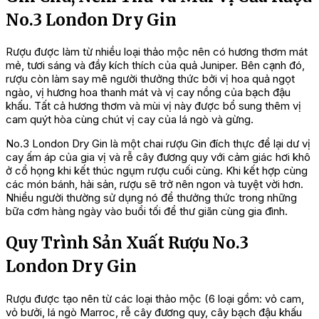
No.3 London Dry Gin
Rượu được làm từ nhiều loại thảo mộc nên có hương thơm mát
mẻ, tươi sáng và đầy kích thích của quả Juniper. Bên cạnh đó,
rượu còn làm say mê người thưởng thức bởi vị hoa quả ngọt
ngào, vị hương hoa thanh mát và vị cay nồng của bạch đậu
khấu. Tất cả hương thơm và mùi vị này được bổ sung thêm vị
cam quýt hòa cùng chút vị cay của lá ngò và gừng.
No.3 London Dry Gin là một chai rượu Gin đích thực để lại dư vị
cay ấm áp của gia vị và rễ cây đương quy với cảm giác hơi khô
ở cổ họng khi kết thúc ngụm rượu cuối cùng. Khi kết hợp cùng
các món bánh, hải sản, rượu sẽ trở nên ngon và tuyệt vời hơn.
Nhiều người thường sử dụng nó để thưởng thức trong những
bữa cơm hàng ngày vào buổi tối để thư giãn cùng gia đình.
Quy Trình Sản Xuất Rượu No.3
London Dry Gin
Rượu được tạo nên từ các loại thảo mộc (6 loại gồm: vỏ cam,
vỏ bưởi, lá ngò Marroc, rễ cây đương quy, cây bạch đậu khấu