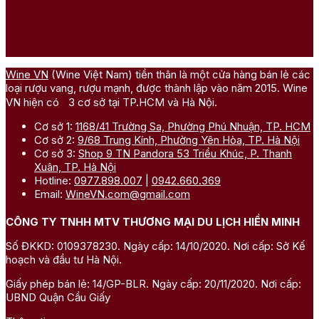
Wine VN
(Wine Việt Nam) tiền thân là một cửa hàng bán lẻ các
loại rượu vang, rượu mạnh, được thành lập vào năm 2015. Wine
VN hiện có 3 cơ sở tại TP.HCM và Hà Nội.
Cơ sở 1:
1168/41 Trường Sa, Phường Phú Nhuận, TP. HCM
Cơ sở 2:
9/68 Trung Kính, Phường Yên Hòa, TP. Hà Nội
Cơ sở 3:
Shop 9 TN Pandora 53 Triều Khúc, P. Thanh
Xuân, TP. Hà Nội
Hotline:
0977.898.007
|
0942.660.369
Email:
WineVN.com@gmail.com
CÔNG TY TNHH MTV THƯƠNG MẠI DU LỊCH HIỀN MINH
Số ĐKKD: 0109378230. Ngày cấp: 14/10/2020. Nơi cấp: Sở Kế
hoạch và đầu tư Hà Nội.
Giấy phép bán lẻ: 14/GP-BLR. Ngày cấp: 20/11/2020. Nơi cấp:
UBND Quận Cầu Giấy