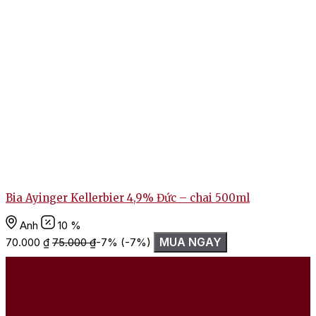
Bia Ayinger Kellerbier 4,9% Đức – chai 500ml
Anh
10 %
MUA NGAY
70.000
₫
75.000
₫
-7%
(-7%)