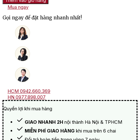
Thêm vào giỏ hàng
London
Mua ngay
Dry
Gin
Gọi ngay để đặt hàng nhanh nhất!
số
lượng
HCM 0942.660.369
HN 0977.898.007
Quyền lợi khi mua hàng
GIAO NHANH 2H
nội thành Hà Nội & TPHCM
MIỄN PHÍ GIAO HÀNG
khi mua trên 6 chai
Đổi trả hoàn tiền trong vòng 7 ngày