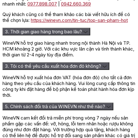
nhanh nhất:
0977.898.007
|
0942.660.369
Quý khách cũng có thể tham khảo các bài viết hữu ích để có
thể chọn lựa:
https://winevn.com/tin-tuc/top-san-pham-hot
3. Thời gian giao hàng trong bao lâu?
WineVN hỗ trợ giao hàng nhanh trong nội thành Hà Nội và TP.
HCM khoảng 2 giờ. Với các khu vực lân cận và tỉnh thành khác,
thời gian từ 2-4 ngày tùy địa điểm.
3. Tôi có thể yêu cầu xuất hóa đơn đỏ không?
WineVN hỗ trợ xuất hóa đơn VAT (hóa đơn đỏ) cho tất cả đơn
hàng theo yêu cầu của khách hàng. Vui lòng cung cấp thông tin
công ty khi đặt hàng để bộ phận kế toán phát hành hóa đơn kịp
thời.
5. Chính sách đổi trả của WINEVN như thế nào?
WineVN cam kết đổi trả miễn phí trong vòng 7 ngày nếu sản
phẩm gặp các vấn đề: vỡ, hỏng, lỗi tem nhãn hoặc rượu không
đúng như đơn đặt hàng. Với trường hợp quà tặng, khách hàng
có thể liên hệ để được hỗ trợ đổi sang sản phẩm khác có giá trị