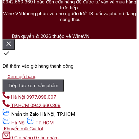
0942.660.369 hoặc đến cửa hàng để được tư vấn và mua hàng
trực tiếp.
Wine VN không phục vụ cho người dưới 18 tuổi và phụ nữ đang
mang thai.
Bản quyền © 2026 thuộc về WineVN.
Đã thêm vào giỏ hàng thành công
Xem giỏ hàng
Tiếp tục xem sản phẩm
Hà Nội
0977.898.007
TP.HCM
0942.660.369
Nhắn tin
Zalo Hà Nội, TP.HCM
Hà Nội
TP.HCM
Khuyến mãi
Giá tốt
0
Giỏ hàng
0 sản phẩm