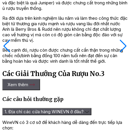
và đặc biệt là quả Juniper) và được chưng cất trong những bình
ủ rượu truyền thống.
Ra đời dựa trên kinh nghiệm lâu năm và làm theo công thức đặc
biệt từ thương gia rượu mạnh và rượu vang lâu đời nhất nước
Anh là Berry Bros & Rudd nên rượu không chỉ đạt chất lượng
cao về hương vị mà còn có độ giòn cân bằng độc đáo với sự
cay mềm thú vị.
Bên cạnh đó, rượu còn được chưng cất cẩn thận trong những
chiếc nồi/bình bằng đồng 100 năm tuổi nên đạt đến sự cân
bằng hoàn hảo và được vinh danh là tốt nhất thế giới.
Các Giải Thưởng Của Rượu No.3
London Dry Gin
Xem thêm
Những giải thưởng mà chai rượu gin này đã vinh dự nhận được
Các câu hỏi thường gặp
bao gồm:
1. Địa chỉ các cửa hàng WINEVN ở đâu?
– Giải Global Luxury Master – Master năm 2017.
– Giải World Gin Awards – Best from Netherlands năm 2018.
WineVN có 3 cơ sở để khách hàng dễ dàng đến trực tiếp lựa
chọn: