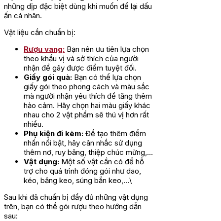
những dịp đặc biệt dùng khi muốn để lại dấu
ấn cá nhân.
Vật liệu cần chuẩn bị:
Rượu vang:
Bạn nên ưu tiên lựa chọn
theo khẩu vị và sở thích của người
nhận để gây được điểm tuyệt đối.
Giấy gói quà:
Bạn có thể lựa chọn
giấy gói theo phong cách và màu sắc
mà người nhận yêu thích để tăng thêm
hảo cảm. Hãy chọn hai màu giấy khác
nhau cho 2 vật phẩm sẽ thú vị hơn rất
nhiều.
Phụ kiện đi kèm:
Để tạo thêm điểm
nhấn nổi bật, hãy cân nhắc sử dụng
thêm nơ, ruy băng, thiệp chúc mừng,…
Vật dụng:
Một số vật cần có để hỗ
trợ cho quá trình đóng gói như dao,
kéo, băng keo, súng bắn keo,…\
Sau khi đã chuẩn bị đầy đủ những vật dụng
trên, bạn có thể gói rượu theo hướng dẫn
sau: