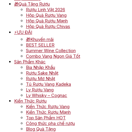
🎁Quà Tặng Rượu
Rượu Linh Vật 2026
Hộp Quà Rượu Vang
Hộp Quà Rượu Mạnh
Hộp Quà Rượu Chivas
⚡ƯU ĐÃI
🎁Khuyến mãi
BEST SELLER
Summer Wine Collection
Combo Vang Ngon Giá Tốt
Sản Phẩm Khác
Bia Nhập Khẩu
Rượu Sake Nhật
Rượu Mơ Nhật
Tủ Rượu Vang Kadeka
Ly Rượu Vang
Ly Whisky – Cognac
Kiến Thức Rượu
Kiến Thức Rượu Vang
Kiến Thức Rượu Mạnh
Top Sản Phẩm HOT
Công thức pha chế rượu
Blog Quà Tặng