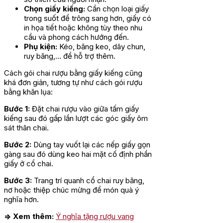
Chọn giấy kiếng:
Cần chọn loại giấy
trong suốt để trông sang hơn, giấy có
in họa tiết hoặc không tùy theo nhu
cầu và phong cách hướng đến.
Phụ kiện:
Kéo, băng keo, dây chun,
ruy băng,… để hỗ trợ thêm.
Cách gói chai rượu bằng giấy kiếng cũng
khá đơn giản, tương tự như cách gói rượu
bằng khăn lụa:
Bước 1:
Đặt chai rượu vào giữa tấm giấy
kiếng sau đó gấp lần lượt các góc giấy ôm
sát thân chai.
Bước 2:
Dùng tay vuốt lại các nếp giấy gọn
gàng sau đó dùng keo hai mặt cố định phần
giấy ở cổ chai.
Bước 3:
Trang trí quanh cổ chai ruy băng,
nơ hoặc thiệp chúc mừng để món quà ý
nghĩa hơn.
=> Xem thêm:
Ý nghĩa tặng rượu vang