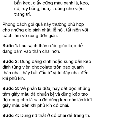
bắn keo, giấy cứng màu xanh lá, kéo,
nơ, ruy băng, hoa,… dùng cho việc
trang trí.
Phong cách gói quà này thường phù hợp
cho những dịp sinh nhật, lễ hội, tất niên với
cách làm vô cùng đơn giản:
Bước 1:
Lau sạch thân rượu giúp kẹo dễ
dàng bám vào thân chai hơn.
Bước 2:
Dùng băng dính hoặc súng bắn keo
đính từng viên chocolate tròn bao quanh
thân chai, hãy bắt đầu từ vị trí đáy chai đến
khi phủ kín.
Bước 3:
Về phần lá dứa, hãy cắt dọc những
tấm giấy màu đã chuẩn bị và dùng kéo tạo
độ cong cho lá sau đó dùng keo dán lần lượt
giấy màu đến khi phủ kín cổ chai.
Bước 4:
Dùng nơ thắt ở cổ chai để trang trí.