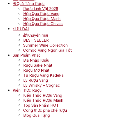
🎁Quà Tặng Rượu
Rượu Linh Vật 2026
Hộp Quà Rượu Vang
Hộp Quà Rượu Mạnh
Hộp Quà Rượu Chivas
⚡ƯU ĐÃI
🎁Khuyến mãi
BEST SELLER
Summer Wine Collection
Combo Vang Ngon Giá Tốt
Sản Phẩm Khác
Bia Nhập Khẩu
Rượu Sake Nhật
Rượu Mơ Nhật
Tủ Rượu Vang Kadeka
Ly Rượu Vang
Ly Whisky – Cognac
Kiến Thức Rượu
Kiến Thức Rượu Vang
Kiến Thức Rượu Mạnh
Top Sản Phẩm HOT
Công thức pha chế rượu
Blog Quà Tặng