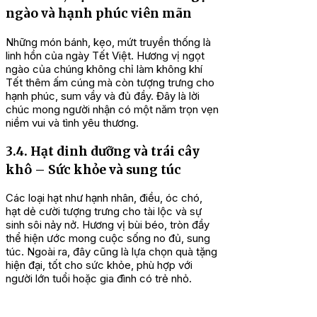
ngào và hạnh phúc viên mãn
Những món bánh, kẹo, mứt truyền thống là
linh hồn của ngày Tết Việt. Hương vị ngọt
ngào của chúng không chỉ làm không khí
Tết thêm ấm cúng mà còn tượng trưng cho
hạnh phúc, sum vầy và đủ đầy. Đây là lời
chúc mong người nhận có một năm trọn vẹn
niềm vui và tình yêu thương.
3.4. Hạt dinh dưỡng và trái cây
khô – Sức khỏe và sung túc
Các loại hạt như hạnh nhân, điều, óc chó,
hạt dẻ cười tượng trưng cho tài lộc và sự
sinh sôi nảy nở. Hương vị bùi béo, tròn đầy
thể hiện ước mong cuộc sống no đủ, sung
túc. Ngoài ra, đây cũng là lựa chọn quà tặng
hiện đại, tốt cho sức khỏe, phù hợp với
người lớn tuổi hoặc gia đình có trẻ nhỏ.