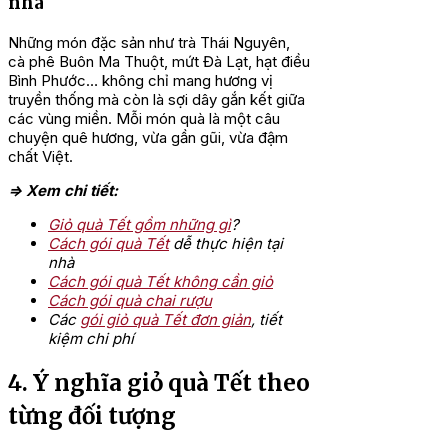
nhà
Những món đặc sản như trà Thái Nguyên,
cà phê Buôn Ma Thuột, mứt Đà Lạt, hạt điều
Bình Phước… không chỉ mang hương vị
truyền thống mà còn là sợi dây gắn kết giữa
các vùng miền. Mỗi món quà là một câu
chuyện quê hương, vừa gần gũi, vừa đậm
chất Việt.
=> Xem chi tiết:
Giỏ quà Tết gồm những gì
?
Cách gói quà Tết
dễ thực hiện tại
nhà
Cách gói quà Tết không cần giỏ
Cách gói quà chai rượu
Các
gói giỏ quà Tết đơn giản
, tiết
kiệm chi phí
4. Ý nghĩa giỏ quà Tết theo
từng đối tượng