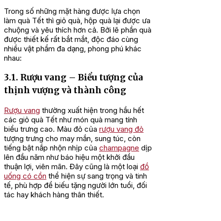
Trong số những mặt hàng được lựa chọn
làm quà Tết thì giỏ quà, hộp quà lại được ưa
chuộng và yêu thích hơn cả. Bởi lẽ phần quà
được thiết kế rất bắt mắt, độc đáo cùng
nhiều vật phẩm đa dạng, phong phú khác
nhau:
3.1. Rượu vang – Biểu tượng của
thịnh vượng và thành công
Rượu vang
thường xuất hiện trong hầu hết
các giỏ quà Tết như món quà mang tính
biểu trưng cao. Màu đỏ của
rượu vang đỏ
tượng trưng cho may mắn, sung túc, còn
tiếng bật nắp nhộn nhịp của
champagne
dịp
lên đầu năm như báo hiệu một khởi đầu
thuận lợi, viên mãn. Đây cũng là một loại
đồ
uống có cồn
thể hiện sự sang trọng và tinh
tế, phù hợp để biếu tặng người lớn tuổi, đối
tác hay khách hàng thân thiết.