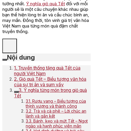
tưởng nhất.
Ý nghĩa giỏ quà Tết
đối với mỗi
người sẽ là một câu chuyện khác nhau giúp
bạn thể hiện lòng tri ân và cầu chúc bình an,
may mắn. Đồng thời, tôn vinh giá trị văn hóa
Việt Nam qua từng món quà đậm chất
truyền thống.
Nội dung
1. Truyền thống tặng quà Tết của
người Việt Nam
2. Giỏ quà Tết – Biểu tượng văn hóa
của sự tri ân và sum vầy
3. Ý nghĩa từng món trong giỏ quà
Tết
3.1. Rượu vang – Biểu tượng của
thịnh vượng và thành công
3.2. Trà và cà phê – Lời chúc an
lành và gắn kết
3.3. Bánh, kẹo và mứt Tết – Ngọt
ngào và hạnh phúc viên mãn
3.4. Hạt dinh dưỡng và trái cây