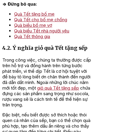
=> Đừng bỏ qua:
Quà Tết tặng bố mẹ
Quà Tết cho bố mẹ chồng
Quà biếu bố mẹ vợ
Quà biếu Tết nhà người yêu
Quà Tết thông gia
4.2. Ý nghĩa giỏ quà Tết tặng sếp
Trong công việc, chúng ta thường được cấp
trên hỗ trợ và đồng hành trên từng bước
phát triển, vì thế dịp Tết là cơ hội tuyệt vời
để bày tỏ lòng biết ơn chân thành đến người
đã dẫn dắt mình. Ngoài những lời chúc năm
mới tốt đẹp, một
giỏ quà Tết tặng sếp
chứa
đựng các sản phẩm sang trọng như socola,
rượu vang sẽ là cách tinh tế để thể hiện sự
trân trọng.
Đặc biệt, nếu biết được sở thích hoặc thói
quen cá nhân của sếp, bạn có thể chọn quà
phù hợp, tạo thêm dấu ấn riêng và cho thấy
sự quan tâm đến từng chi tiết. Điều này