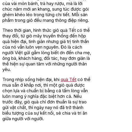
của vài món bánh, trà hay rượu, mà là lời
chúc năm mới an khang, sung túc được gói
ghém khéo léo trong từng chi tiết. Mỗi sản
phẩm trong giỏ đều mang thông điệp riêng.
Theo thời gian, hình thức giỏ quà Tết có thể
thay đổi, từ giỏ mây truyền thống đến hộp
quà hiện đại, tinh giản nhưng giá trị tinh thần
của nó vẫn luôn vẹn nguyên. Đó là cách
người Việt gửi gắm lòng biết ơn đến cha mẹ,
ông bà, khách hàng, đối tác, hay đơn giản là
thể hiện sự quan tâm với những người thân
yêu.
Trong nhịp sống hiện đại, khi
quà Tết
có thể
mua sẵn ở khắp nơi, thì một giỏ quà được
chọn lựa và chuẩn bị bằng cả tấm lòng vẫn
luôn mang ý nghĩa đặc biệt hơn cả. Nếu
trước đây, giỏ quà chỉ đơn thuần là sự trao
gửi vật chất, thì ngày nay nó đã trở thành
biểu tượng của sự kết nối, sẻ chia và tri ân
giữa người với người.