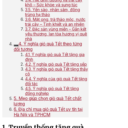
khô – Sức khỏe và sung túc
3.5. Yến sào, nhân sâm, đông
trùng hạ thảo
3.6. Mật ong, trà thảo mộc, nước
trái cây – Tinh khiết và an nhiên
3.7. Đặc sản vùng miền – Gắn kết
yêu thương, lan tỏa hương vị quê
nhà
4. Ý nghĩa giỏ quà Tết theo từng
đối tượng
4.1. Ý nghĩa giỏ quà Tết tặng gia
đình
4.2. Ý nghĩa giỏ quà Tết tặng sếp
4.3. Ý nghĩa giỏ quà Tết tặng thầy
cô
4.4. Ý nghĩa của giỏ quà Tết tặng
đối tác
4.5. Ý nghĩa giỏ quà Tết tặng
đồng nghiệp
5. Mẹo giúp chọn giỏ quà Tết chất
lượng
6. Địa chỉ mua giỏ quà Tết uy tín tại
Hà Nội và TPHCM
1. Truyền thống tặng quà