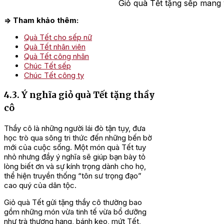
Giỏ quà Tết tặng sếp mang ý
=> Tham khảo thêm:
Quà Tết cho sếp nữ
Quà Tết nhân viên
Quà Tết công nhân
Chúc Tết sếp
Chúc Tết công ty
4.3. Ý nghĩa giỏ quà Tết tặng thầy
cô
Thầy cô là những người lái đò tận tụy, đưa
học trò qua sông tri thức đến những bến bờ
mới của cuộc sống. Một món quà Tết tuy
nhỏ nhưng đầy ý nghĩa sẽ giúp bạn bày tỏ
lòng biết ơn và sự kính trọng dành cho họ,
thể hiện truyền thống “tôn sư trọng đạo”
cao quý của dân tộc.
Giỏ quà Tết gửi tặng thầy cô thường bao
gồm những món vừa tinh tế vừa bổ dưỡng
như trà thượng hạng, bánh kẹo, mứt Tết,