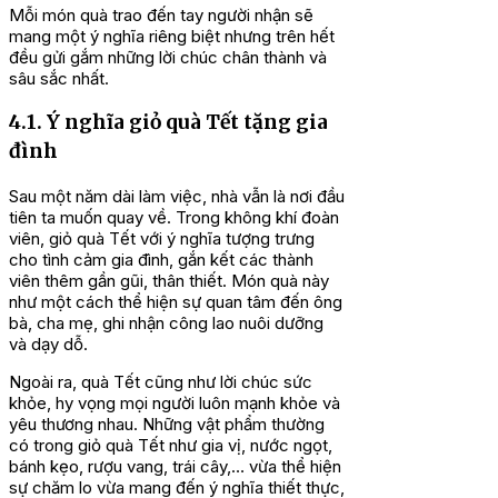
Mỗi món quà trao đến tay người nhận sẽ
mang một ý nghĩa riêng biệt nhưng trên hết
đều gửi gắm những lời chúc chân thành và
sâu sắc nhất.
4.1. Ý nghĩa giỏ quà Tết tặng gia
đình
Sau một năm dài làm việc, nhà vẫn là nơi đầu
tiên ta muốn quay về. Trong không khí đoàn
viên, giỏ quà Tết với ý nghĩa tượng trưng
cho tình cảm gia đình, gắn kết các thành
viên thêm gần gũi, thân thiết. Món quà này
như một cách thể hiện sự quan tâm đến ông
bà, cha mẹ, ghi nhận công lao nuôi dưỡng
và dạy dỗ.
Ngoài ra, quà Tết cũng như lời chúc sức
khỏe, hy vọng mọi người luôn mạnh khỏe và
yêu thương nhau. Những vật phẩm thường
có trong giỏ quà Tết như gia vị, nước ngọt,
bánh kẹo, rượu vang, trái cây,… vừa thể hiện
sự chăm lo vừa mang đến ý nghĩa thiết thực,