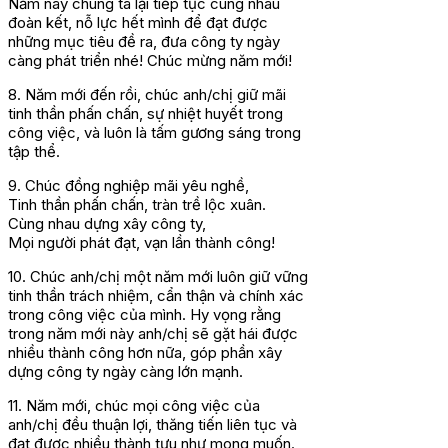
Năm nay chúng ta lại tiếp tục cùng nhau
đoàn kết, nỗ lực hết mình để đạt được
những mục tiêu đề ra, đưa công ty ngày
càng phát triển nhé! Chúc mừng năm mới!
8. Năm mới đến rồi, chúc anh/chị giữ mãi
tinh thần phấn chấn, sự nhiệt huyết trong
công việc, và luôn là tấm gương sáng trong
tập thể.
9. Chúc đồng nghiệp mãi yêu nghề,
Tinh thần phấn chấn, tràn trề lộc xuân.
Cùng nhau dựng xây công ty,
Mọi người phát đạt, vạn lần thành công!
10. Chúc anh/chị một năm mới luôn giữ vững
tinh thần trách nhiệm, cẩn thận và chính xác
trong công việc của mình. Hy vọng rằng
trong năm mới này anh/chị sẽ gặt hái được
nhiều thành công hơn nữa, góp phần xây
dựng công ty ngày càng lớn mạnh.
11. Năm mới, chúc mọi công việc của
anh/chị đều thuận lợi, thăng tiến liên tục và
đạt được nhiều thành tựu như mong muốn.