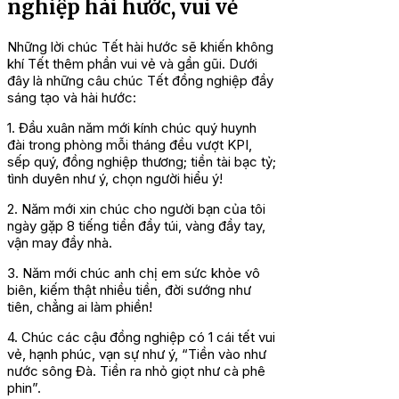
nghiệp hài hước, vui vẻ
Những lời chúc Tết hài hước sẽ khiến không
khí Tết thêm phần vui vẻ và gần gũi. Dưới
đây là những câu chúc Tết đồng nghiệp đầy
sáng tạo và hài hước:
1. Đầu xuân năm mới kính chúc quý huynh
đài trong phòng mỗi tháng đều vượt KPI,
sếp quý, đồng nghiệp thương; tiền tài bạc tỷ;
tình duyên như ý, chọn người hiểu ý!
2. Năm mới xin chúc cho người bạn của tôi
ngày gặp 8 tiếng tiền đầy túi, vàng đầy tay,
vận may đầy nhà.
3. Năm mới chúc anh chị em sức khỏe vô
biên, kiếm thật nhiều tiền, đời sướng như
tiên, chẳng ai làm phiền!
4. Chúc các cậu đồng nghiệp có 1 cái tết vui
vẻ, hạnh phúc, vạn sự như ý, “Tiền vào như
nước sông Đà. Tiền ra nhỏ giọt như cà phê
phin”.