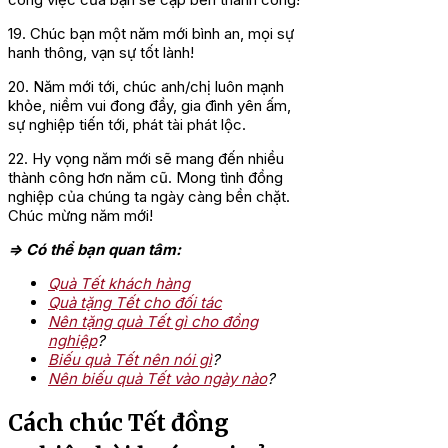
19. Chúc bạn một năm mới bình an, mọi sự
hanh thông, vạn sự tốt lành!
20. Năm mới tới, chúc anh/chị luôn mạnh
khỏe, niềm vui đong đầy, gia đình yên ấm,
sự nghiệp tiến tới, phát tài phát lộc.
22. Hy vọng năm mới sẽ mang đến nhiều
thành công hơn năm cũ. Mong tình đồng
nghiệp của chúng ta ngày càng bền chặt.
Chúc mừng năm mới!
=> Có thể bạn quan tâm:
Quà Tết khách hàng
Quà tặng Tết cho đối tác
Nên tặng quà Tết gì cho đồng
nghiệp
?
Biếu quà Tết nên nói gì
?
Nên biếu quà Tết vào ngày nào
?
Cách chúc Tết đồng