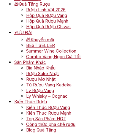
🎁Quà Tặng Rượu
Rượu Linh Vật 2026
Hộp Quà Rượu Vang
Hộp Quà Rượu Mạnh
Hộp Quà Rượu Chivas
⚡ƯU ĐÃI
🎁Khuyến mãi
BEST SELLER
Summer Wine Collection
Combo Vang Ngon Giá Tốt
Sản Phẩm Khác
Bia Nhập Khẩu
Rượu Sake Nhật
Rượu Mơ Nhật
Tủ Rượu Vang Kadeka
Ly Rượu Vang
Ly Whisky – Cognac
Kiến Thức Rượu
Kiến Thức Rượu Vang
Kiến Thức Rượu Mạnh
Top Sản Phẩm HOT
Công thức pha chế rượu
Blog Quà Tặng