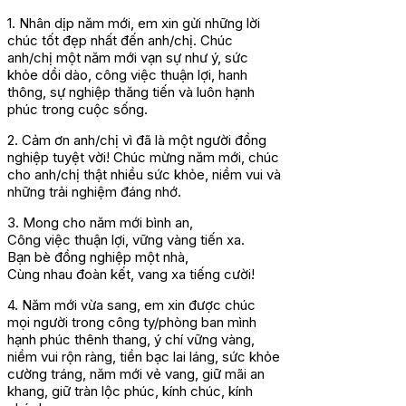
1. Nhân dịp năm mới, em xin gửi những lời
chúc tốt đẹp nhất đến anh/chị. Chúc
anh/chị một năm mới vạn sự như ý, sức
khỏe dồi dào, công việc thuận lợi, hanh
thông, sự nghiệp thăng tiến và luôn hạnh
phúc trong cuộc sống.
2. Cảm ơn anh/chị vì đã là một người đồng
nghiệp tuyệt vời! Chúc mừng năm mới, chúc
cho anh/chị thật nhiều sức khỏe, niềm vui và
những trải nghiệm đáng nhớ.
3. Mong cho năm mới bình an,
Công việc thuận lợi, vững vàng tiến xa.
Bạn bè đồng nghiệp một nhà,
Cùng nhau đoàn kết, vang xa tiếng cười!
4. Năm mới vừa sang, em xin được chúc
mọi người trong công ty/phòng ban mình
hạnh phúc thênh thang, ý chí vững vàng,
niềm vui rộn ràng, tiền bạc lai láng, sức khỏe
cường tráng, năm mới vẻ vang, giữ mãi an
khang, giữ tràn lộc phúc, kính chúc, kính