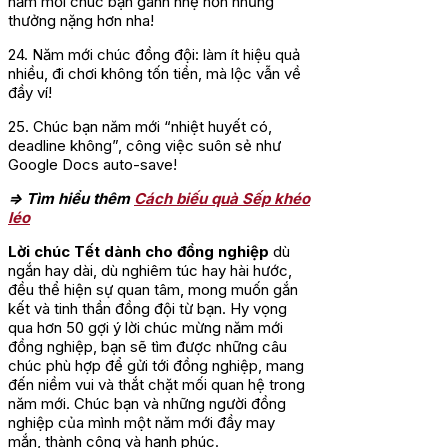
năm mới chúc bạn gánh nhẹ hơn nhưng
thưởng nặng hơn nha!
24. Năm mới chúc đồng đội: làm ít hiệu quả
nhiều, đi chơi không tốn tiền, mà lộc vẫn về
đầy ví!
25. Chúc bạn năm mới “nhiệt huyết có,
deadline không”, công việc suôn sẻ như
Google Docs auto-save!
=> Tìm hiểu thêm
Cách biếu quà Sếp khéo
léo
Lời chúc Tết dành cho đồng nghiệp
dù
ngắn hay dài, dù nghiêm túc hay hài hước,
đều thể hiện sự quan tâm, mong muốn gắn
kết và tinh thần đồng đội từ bạn. Hy vọng
qua hơn 50 gợi ý lời chúc mừng năm mới
đồng nghiệp, bạn sẽ tìm được những câu
chúc phù hợp để gửi tới đồng nghiệp, mang
đến niềm vui và thắt chặt mối quan hệ trong
năm mới. Chúc bạn và những người đồng
nghiệp của mình một năm mới đầy may
mắn, thành công và hạnh phúc.