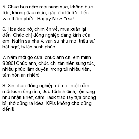
5. Chúc bạn năm mới sung sức, không bực
tức, không đau nhức, gấp đôi lợi tức, tiền
vào thơm phức. Happy New Year!
6. Hoa đào nở, chim én về, mùa xuân lại
đến. Chúc chị đồng nghiệp đáng kính của
em: Nghìn sự như ý, vạn sự như mơ, triệu sự
bất ngờ, tỷ lần hạnh phúc…
7. Năm mới gõ cửa, chúc anh chị em mình
8386! Chúc anh, chúc chị tân niên sung túc,
nhiều phúc lắm duyên, trong túi nhiều tiền,
tâm hồn an nhiên!
8. Xin chúc đồng nghiệp của tôi một năm
mới luôn rủng rỉnh, Job tới linh đình, rộn ràng
như nhận Brief, cầm Task trao tay tựa phong
bì, thở cũng ra Idea, KPIs không chờ cũng
đến!!!