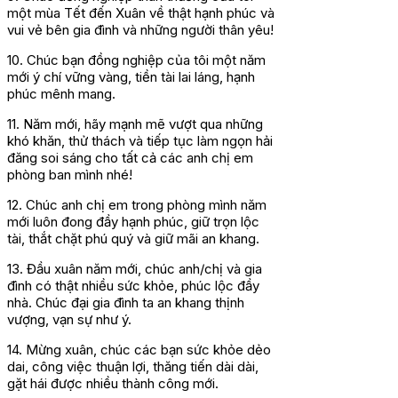
một mùa Tết đến Xuân về thật hạnh phúc và
vui vẻ bên gia đình và những người thân yêu!
10. Chúc bạn đồng nghiệp của tôi một năm
mới ý chí vững vàng, tiền tài lai láng, hạnh
phúc mênh mang.
11. Năm mới, hãy mạnh mẽ vượt qua những
khó khăn, thử thách và tiếp tục làm ngọn hải
đăng soi sáng cho tất cả các anh chị em
phòng ban mình nhé!
12. Chúc anh chị em trong phòng mình năm
mới luôn đong đầy hạnh phúc, giữ trọn lộc
tài, thắt chặt phú quý và giữ mãi an khang.
13. Đầu xuân năm mới, chúc anh/chị và gia
đình có thật nhiều sức khỏe, phúc lộc đầy
nhà. Chúc đại gia đình ta an khang thịnh
vượng, vạn sự như ý.
14. Mừng xuân, chúc các bạn sức khỏe dẻo
dai, công việc thuận lợi, thăng tiến dài dài,
gặt hái được nhiều thành công mới.