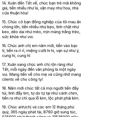
14. Xuân đến Tết về, chúc bạn trẻ mãi không
già, tiền nhiều như lá, vận may như hoa, nhà
cửa thuận hòa!
15. Chúc cô bạn đồng nghiệp của tôi mau ăn
chóng lớn, tiền nhiều như kẹo, tình chặt như
keo, dẻo dai như mèo, mịn màng trắng trẻo,
sức khỏe như voi.
16. Chúc anh chị em năm mới, tiền vào bạc
tỉ, tiền ra rỉ rỉ, miệng cười hi hi, vạn sự như ý,
cung hỉ, cung hỉ
17. Xuân sang chúc anh chị rộn ràng như
Tết, mỗi ngày đến văn phòng là một ngày
vui. Mang tiền về cho mẹ và cũng nhớ mang
clients về cho công ty!
18. Năm mới chúc tất cả mọi người tiền đầy
túi, tình đầy tim, tự do tự tại như cánh chim,
tiền ra như chỉ qua lỗ kim, lộc phát phải kìm.
19. Chúc anh/chị và các em 12 tháng phú
quý, 365 ngày phát tài, 8760 giờ sung túc,
525600 phút thành công và 31536000 giây