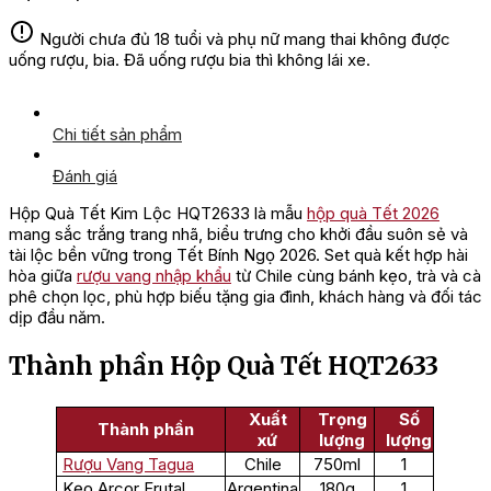
Người chưa đủ 18 tuổi và phụ nữ mang thai không được
uống rượu, bia. Đã uống rượu bia thì không lái xe.
Chi tiết sản phẩm
Đánh giá
Hộp Quà Tết Kim Lộc HQT2633 là mẫu
hộp quà Tết 2026
mang sắc trắng trang nhã, biểu trưng cho khởi đầu suôn sẻ và
tài lộc bền vững trong Tết Bính Ngọ 2026. Set quà kết hợp hài
hòa giữa
rượu vang nhập khẩu
từ Chile cùng bánh kẹo, trà và cà
phê chọn lọc, phù hợp biếu tặng gia đình, khách hàng và đối tác
dịp đầu năm.
Thành phần Hộp Quà Tết HQT2633
Xuất
Trọng
Số
Thành phần
xứ
lượng
lượng
Rượu Vang Tagua
Chile
750ml
1
Kẹo Arcor Frutal
Argentina
180g
1