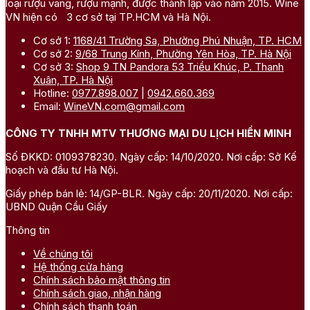
loại rượu vang, rượu mạnh, được thành lập vào năm 2015. Wine
VN hiện có 3 cơ sở tại TP.HCM và Hà Nội.
Cơ sở 1:
1168/41 Trường Sa, Phường Phú Nhuận, TP. HCM
Cơ sở 2:
9/68 Trung Kính, Phường Yên Hòa, TP. Hà Nội
Cơ sở 3:
Shop 9 TN Pandora 53 Triều Khúc, P. Thanh
Xuân, TP. Hà Nội
Hotline:
0977.898.007
|
0942.660.369
Email:
WineVN.com@gmail.com
CÔNG TY TNHH MTV THƯƠNG MẠI DU LỊCH HIỀN MINH
Số ĐKKD: 0109378230. Ngày cấp: 14/10/2020. Nơi cấp: Sở Kế
hoạch và đầu tư Hà Nội.
Giấy phép bán lẻ: 14/GP-BLR. Ngày cấp: 20/11/2020. Nơi cấp:
UBND Quận Cầu Giấy
Thông tin
Về chúng tôi
Hệ thống cửa hàng
Chính sách bảo mật thông tin
Chính sách giao, nhận hàng
Chính sách thanh toán