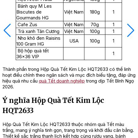
Bánh quy M Les
Biscutes de
Việt Nam
180g
1
Gourmands HG
Cafe Zus
Việt Nam
70g
1
Trà xanh Tân Cương
Việt Nam
100g
1
Nho khô đen Raisins
USA
100g
1
100 Gram HG
Bộ hộp quà tết
1
36×36 VIP
Thành phần trong Hộp Quà Tết Kim Lộc HQT2633 có thể linh
hoạt điều chỉnh theo ngân sách và mục đích biếu tặng, đáp ứng
hiệu quả nhu cầu
quà Tết doanh nghiệp
trong dịp Tết Bính Ngọ
2026.
Ý nghĩa Hộp Quà Tết Kim Lộc
HQT2633
Hộp Quà Tết Kim Lộc HQT2633 thuộc nhóm quà Tết màu
trắng, mang ý nghĩa tinh gọn, trang trọng và khởi đầu cân bằng.
Thiết kế sắc trắng thanh lịch kết hợp cùng rượu vang, bánh