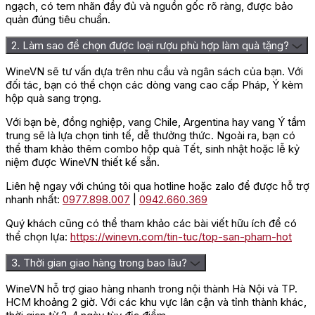
ngạch, có tem nhãn đầy đủ và nguồn gốc rõ ràng, được bảo
quản đúng tiêu chuẩn.
2. Làm sao để chọn được loại rượu phù hợp làm quà tặng?
WineVN sẽ tư vấn dựa trên nhu cầu và ngân sách của bạn. Với
đối tác, bạn có thể chọn các dòng vang cao cấp Pháp, Ý kèm
hộp quà sang trọng.
Với bạn bè, đồng nghiệp, vang Chile, Argentina hay vang Ý tầm
trung sẽ là lựa chọn tinh tế, dễ thưởng thức. Ngoài ra, bạn có
thể tham khảo thêm combo hộp quà Tết, sinh nhật hoặc lễ kỷ
niệm được WineVN thiết kế sẵn.
Liên hệ ngay với chúng tôi qua hotline hoặc zalo để được hỗ trợ
nhanh nhất:
0977.898.007
|
0942.660.369
Quý khách cũng có thể tham khảo các bài viết hữu ích để có
thể chọn lựa:
https://winevn.com/tin-tuc/top-san-pham-hot
3. Thời gian giao hàng trong bao lâu?
WineVN hỗ trợ giao hàng nhanh trong nội thành Hà Nội và TP.
HCM khoảng 2 giờ. Với các khu vực lân cận và tỉnh thành khác,