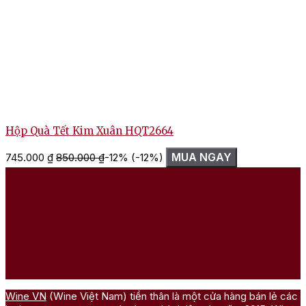
Hộp Quà Tết Kim Xuân HQT2664
MUA NGAY
745.000
₫
850.000
₫
-12%
(-12%)
1
Wine VN
(Wine Việt Nam) tiền thân là một cửa hàng bán lẻ các