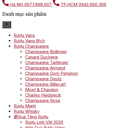
Hà Nội
0977.898.007
TP.HCM
0942.660.369
Danh mục sản phẩm
Rượu Vang
Rượu Vang Bịch
Rượu Champagne
Champagne Bollinger
Canard Duchene
Champagne Taittinger
Champagne Armand
Champagne Dom Perignon
Champagne Deutz
Champagne Billecart
Moet & Chandon
Charles Heidsieck
Champagne Rose
Rượu Mạnh
Rượu Whisky
🎁Quà Tặng Rượu
Rượu Linh Vật 2026
Hộp Quà Rượu Vang