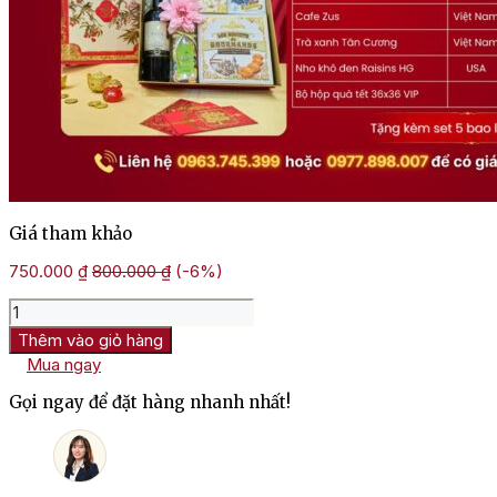
Giá tham khảo
750.000
₫
800.000
₫
(-6%)
Hộp
Quà
Thêm vào giỏ hàng
Tết
Mua ngay
Kim
Lộc
Gọi ngay để đặt hàng nhanh nhất!
HQT2633
số
lượng