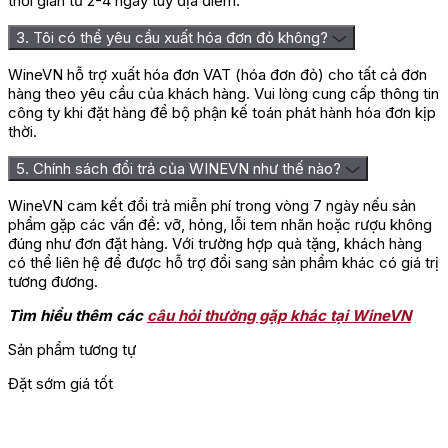
thời gian từ 2-4 ngày tùy địa điểm.
3. Tôi có thể yêu cầu xuất hóa đơn đỏ không?
WineVN hỗ trợ xuất hóa đơn VAT (hóa đơn đỏ) cho tất cả đơn
hàng theo yêu cầu của khách hàng. Vui lòng cung cấp thông tin
công ty khi đặt hàng để bộ phận kế toán phát hành hóa đơn kịp
thời.
5. Chính sách đổi trả của WINEVN như thế nào?
WineVN cam kết đổi trả miễn phí trong vòng 7 ngày nếu sản
phẩm gặp các vấn đề: vỡ, hỏng, lỗi tem nhãn hoặc rượu không
đúng như đơn đặt hàng. Với trường hợp quà tặng, khách hàng
có thể liên hệ để được hỗ trợ đổi sang sản phẩm khác có giá trị
tương đương.
Tìm hiểu thêm các
câu hỏi thường gặp khác tại WineVN
Sản phẩm tương tự
Đặt sớm giá tốt
Đ