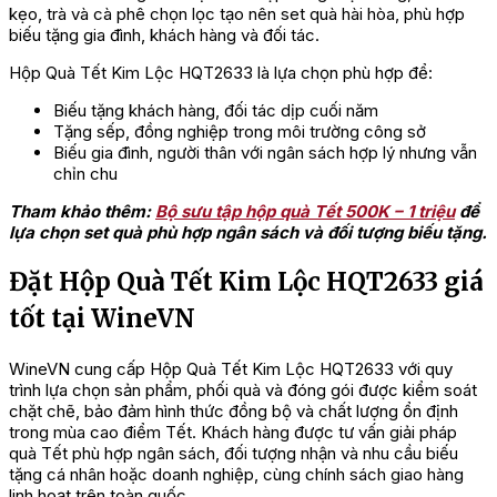
kẹo, trà và cà phê chọn lọc tạo nên set quà hài hòa, phù hợp
biếu tặng gia đình, khách hàng và đối tác.
Hộp Quà Tết Kim Lộc HQT2633 là lựa chọn phù hợp để:
Biếu tặng khách hàng, đối tác dịp cuối năm
Tặng sếp, đồng nghiệp trong môi trường công sở
Biếu gia đình, người thân với ngân sách hợp lý nhưng vẫn
chỉn chu
Tham khảo thêm:
Bộ sưu tập hộp quà Tết 500K – 1 triệu
để
lựa chọn set quà phù hợp ngân sách và đối tượng biếu tặng.
Đặt Hộp Quà Tết Kim Lộc HQT2633 giá
tốt tại WineVN
WineVN cung cấp Hộp Quà Tết Kim Lộc HQT2633 với quy
trình lựa chọn sản phẩm, phối quà và đóng gói được kiểm soát
chặt chẽ, bảo đảm hình thức đồng bộ và chất lượng ổn định
trong mùa cao điểm Tết. Khách hàng được tư vấn giải pháp
quà Tết phù hợp ngân sách, đối tượng nhận và nhu cầu biếu
tặng cá nhân hoặc doanh nghiệp, cùng chính sách giao hàng
linh hoạt trên toàn quốc.