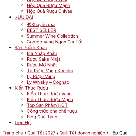
Hộp Quà Rượu Mạnh
Hộp Quà Rượu Chivas
⚡ƯU ĐÃI
🎁Khuyến mãi
BEST SELLER
Summer Wine Collection
Combo Vang Ngon Giá Tốt
Sản Phẩm Khác
Bia Nhập Khẩu
Rượu Sake Nhật
Rượu Mơ Nhật
Tủ Rượu Vang Kadeka
Ly Rượu Vang
Ly Whisky – Cognac
Kiến Thức Rượu
Kiến Thức Rượu Vang
Kiến Thức Rượu Mạnh
Top Sản Phẩm HOT
Công thức pha chế rượu
Blog Quà Tặng
Liên Hệ
Trang chủ
/
Quà Tết 2027
/
Quà Tết doanh nghiệp
/ Hộp Quà