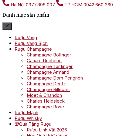
Hà Nội
0977.898.007
TP.HCM
0942.660.369
Danh mục sản phẩm
Rượu Vang
Rượu Vang Bịch
Rượu Champagne
Champagne Bollinger
Canard Duchene
Champagne Taittinger
Champagne Armand
Champagne Dom Perignon
Champagne Deutz
Champagne Billecart
Moet & Chandon
Charles Heidsieck
Champagne Rose
Rượu Mạnh
Rượu Whisky
🎁Quà Tặng Rượu
Rượu Linh Vật 2026
Hộp Quà Rượu Vang