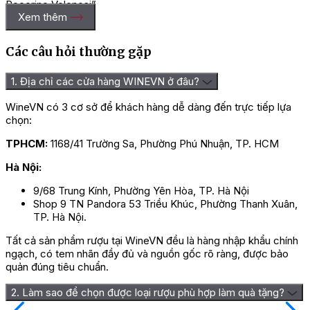
Pecorino Velenosi”
Xem thêm
Bạn phải
đăng nhập
để gửi đánh giá.
Các câu hỏi thường gặp
1. Địa chỉ các cửa hàng WINEVN ở đâu?
WineVN có 3 cơ sở để khách hàng dễ dàng đến trực tiếp lựa
chọn:
TPHCM:
1168/41 Trường Sa, Phường Phú Nhuận, TP. HCM
Hà Nội:
9/68 Trung Kính, Phường Yên Hòa, TP. Hà Nội
Shop 9 TN Pandora 53 Triều Khúc, Phường Thanh Xuân,
TP. Hà Nội.
Tất cả sản phẩm rượu tại WineVN đều là hàng nhập khẩu chính
ngạch, có tem nhãn đầy đủ và nguồn gốc rõ ràng, được bảo
quản đúng tiêu chuẩn.
2. Làm sao để chọn được loại rượu phù hợp làm quà tặng?