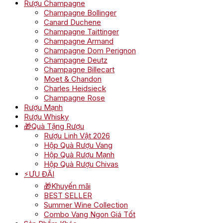
Rượu Champagne
Champagne Bollinger
Canard Duchene
Champagne Taittinger
Champagne Armand
Champagne Dom Perignon
Champagne Deutz
Champagne Billecart
Moet & Chandon
Charles Heidsieck
Champagne Rose
Rượu Mạnh
Rượu Whisky
🎁Quà Tặng Rượu
Rượu Linh Vật 2026
Hộp Quà Rượu Vang
Hộp Quà Rượu Mạnh
Hộp Quà Rượu Chivas
⚡ƯU ĐÃI
🎁Khuyến mãi
BEST SELLER
Summer Wine Collection
Combo Vang Ngon Giá Tốt