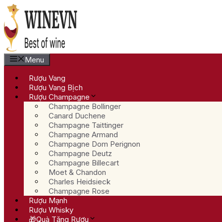
Chuyển
đến
nội
dung
Menu
Rượu Vang
Rượu Vang Bịch
Rượu Champagne
Champagne Bollinger
Canard Duchene
Champagne Taittinger
Champagne Armand
Champagne Dom Perignon
Champagne Deutz
Champagne Billecart
Moet & Chandon
Charles Heidsieck
Champagne Rose
Rượu Mạnh
Rượu Whisky
🎁Quà Tặng Rượu