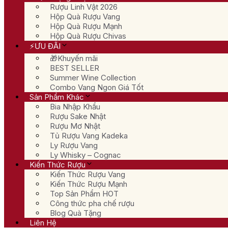
Rượu Linh Vật 2026
Hộp Quà Rượu Vang
Hộp Quà Rượu Mạnh
Hộp Quà Rượu Chivas
⚡ƯU ĐÃI
🎁Khuyến mãi
BEST SELLER
Summer Wine Collection
Combo Vang Ngon Giá Tốt
Sản Phẩm Khác
Bia Nhập Khẩu
Rượu Sake Nhật
Rượu Mơ Nhật
Tủ Rượu Vang Kadeka
Ly Rượu Vang
Ly Whisky – Cognac
Kiến Thức Rượu
Kiến Thức Rượu Vang
Kiến Thức Rượu Mạnh
Top Sản Phẩm HOT
Công thức pha chế rượu
Blog Quà Tặng
Liên Hệ