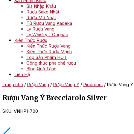
Sản Phẩm Khác
Bia Nhập Khẩu
Rượu Sake Nhật
Rượu Mơ Nhật
Tủ Rượu Vang Kadeka
Ly Rượu Vang
Ly Whisky – Cognac
Kiến Thức Rượu
Kiến Thức Rượu Vang
Kiến Thức Rượu Mạnh
Top Sản Phẩm HOT
Công thức pha chế rượu
Blog Quà Tặng
Liên Hệ
Trang chủ
/
Rượu Vang
/
Rượu Vang Ý
/
Piedmont
/ Rượu Vang Ý 
Rượu Vang Ý Brecciarolo Silver
SKU:
VNHP1-700