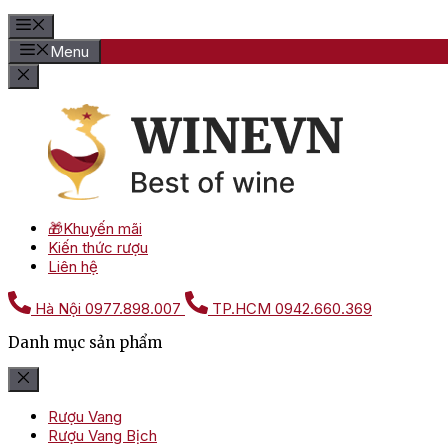
Menu
🎁Khuyến mãi
Kiến thức rượu
Liên hệ
Hà Nội
0977.898.007
TP.HCM
0942.660.369
Danh mục sản phẩm
Rượu Vang
Rượu Vang Bịch