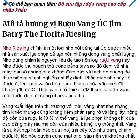
=> Có thể bạn quan tâm:
Bộ sưu tập
rượu vang cao cấp
nhập khẩu
Mô tả hương vị Rượu Vang ÚC Jim
Barry The Florita Riesling
Nho Riesling
chính là một loại nho nổi tiếng tại Úc được nhiều
nhà sản xuất lựa chọn để tạo nên những dòng vang chất lượng.
Nho cũng chính là nguyên liệu để tạo nên loại
rượu vang
này.
Nho được thu hoạch thủ công bằng tay sao đó đem về nhà
máy loại bỏ những quả không đảm bảo và tách bỏ cuống để
thực hiện quá trình nghiền nát lấy dịch. Phần dịch nho này sẽ
được ủ, lên men và lão hóa trong thùng chứa với nhiệt độ
khoảng 10 độ C. Thời gian ủ tối thiểu là 12 tháng sau đó vang
mới được đem đi đóng chai và tiêu thụ.
Vang xuất hiện trên thị trường với màu vàng nhạt nhẹ nhàng,
tinh khiết nhưng cũng không kém phần rạng rỡ và lộng lẫy, nồng
độ cồn của rượu là 13 % vì thế vang là lựa chọn không chỉ của
các đấng mày râu mà còn của nhiều bà nội trợ thông thái. Vang
là sự kết hợp hoàn hảo của nho, trái cây tươi như cam, chanh,
bưởi, lê, táo hòa quyện cùng mật ong, sáp nến và khoáng chất