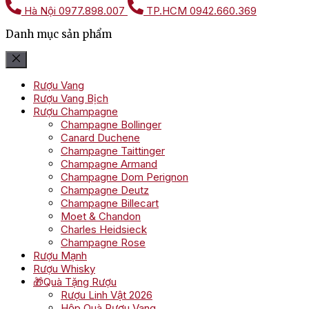
Hà Nội
0977.898.007
TP.HCM
0942.660.369
Danh mục sản phẩm
Rượu Vang
Rượu Vang Bịch
Rượu Champagne
Champagne Bollinger
Canard Duchene
Champagne Taittinger
Champagne Armand
Champagne Dom Perignon
Champagne Deutz
Champagne Billecart
Moet & Chandon
Charles Heidsieck
Champagne Rose
Rượu Mạnh
Rượu Whisky
🎁Quà Tặng Rượu
Rượu Linh Vật 2026
Hộp Quà Rượu Vang