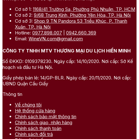
Cơ sở 1:
1168/41 Trường Sa, Phường Phú Nhuận, TP. HCM
Cơ sở 2:
9/68 Trung Kính, Phường Yên Hòa, TP. Hà Nội
Cơ sở 3:
Shop 9 TN Pandora 53 Triều Khúc, P. Thanh
Xuân, TP. Hà Nội
Hotline:
0977.898.007
|
0942.660.369
Email:
WineVN.com@gmail.com
CÔNG TY TNHH MTV THƯƠNG MẠI DU LỊCH HIỀN MINH
Số ĐKKD: 0109378230. Ngày cấp: 14/10/2020. Nơi cấp: Sở Kế
hoạch và đầu tư Hà Nội.
Giấy phép bán lẻ: 14/GP-BLR. Ngày cấp: 20/11/2020. Nơi cấp:
UBND Quận Cầu Giấy
Thông tin
Về chúng tôi
Hệ thống cửa hàng
Chính sách bảo mật thông tin
Chính sách giao, nhận hàng
Chính sách thanh toán
Chính sách đổi trả