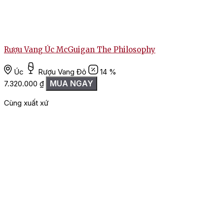
Rượu Vang Úc McGuigan The Philosophy
Úc
Rượu Vang Đỏ
14 %
MUA NGAY
7.320.000
₫
1
Cùng xuất xứ