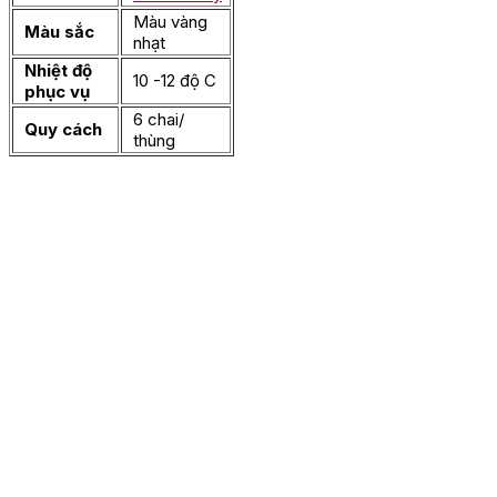
Màu vàng
Màu sắc
nhạt
Nhiệt độ
10 -12 độ C
phục vụ
6 chai/
Quy cách
thùng