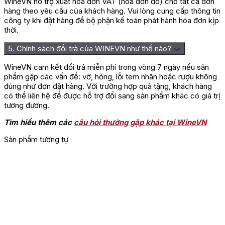
WineVN hỗ trợ xuất hóa đơn VAT (hóa đơn đỏ) cho tất cả đơn
hàng theo yêu cầu của khách hàng. Vui lòng cung cấp thông tin
công ty khi đặt hàng để bộ phận kế toán phát hành hóa đơn kịp
thời.
5. Chính sách đổi trả của WINEVN như thế nào?
WineVN cam kết đổi trả miễn phí trong vòng 7 ngày nếu sản
phẩm gặp các vấn đề: vỡ, hỏng, lỗi tem nhãn hoặc rượu không
Rượu Vang ÚC Jim Barry
đúng như đơn đặt hàng. Với trường hợp quà tặng, khách hàng
có thể liên hệ để được hỗ trợ đổi sang sản phẩm khác có giá trị
Đánh giá
tương đương.
Chưa có đánh giá nào.
Tìm hiểu thêm các
câu hỏi thường gặp khác tại WineVN
Hãy là người đầu tiên nhận xét “Rượu Vang Úc Jim Barry The
Sản phẩm tương tự
Florita Riesling”
Bạn phải
đăng nhập
để gửi đánh giá.