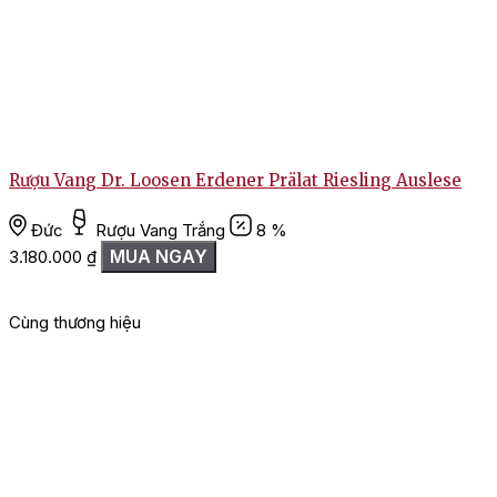
Rượu Vang Dr. Loosen Erdener Prälat Riesling Auslese
Đức
Rượu Vang Trắng
8 %
MUA NGAY
3.180.000
₫
2
Cùng thương hiệu