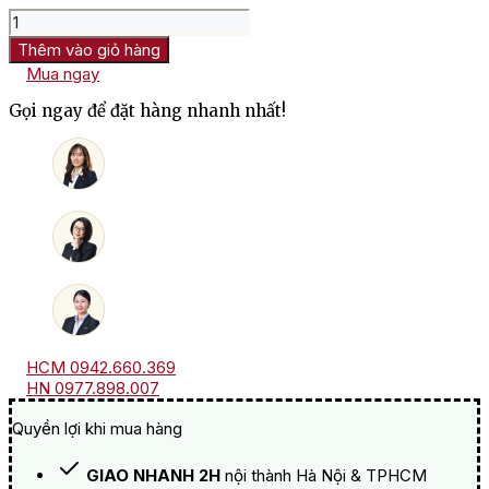
Rượu
Vang
Thêm vào giỏ hàng
Úc
Mua ngay
Jim
Barry
Gọi ngay để đặt hàng nhanh nhất!
The
Florita
Riesling
số
lượng
HCM 0942.660.369
HN 0977.898.007
Quyền lợi khi mua hàng
GIAO NHANH 2H
nội thành Hà Nội & TPHCM