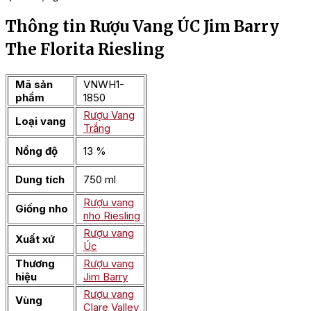
Thông tin Rượu Vang ÚC Jim Barry
The Florita Riesling
Mã sản
VNWH1-
phẩm
1850
Rượu Vang
Loại vang
Trắng
Nồng độ
13 %
Dung tích
750 ml
Rượu vang
Giống nho
nho Riesling
Rượu vang
Xuất xứ
Úc
Thương
Rượu vang
hiệu
Jim Barry
Rượu vang
Vùng
Clare Valley