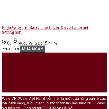
Rượu Vang Jim Barry The Cover Drive Cabernet
Sauvignon
Úc
Rượu Vang Đỏ
14 %
1
MUA NGAY
720.000
₫
Wine VN
(Wine Việt Nam) tiền thân là một cửa hàng bán lẻ các
loại rượu vang, rượu mạnh, được thành lập vào năm 2015. Wine
VN hiện có 3 cơ sở tại TP.HCM và Hà Nội.