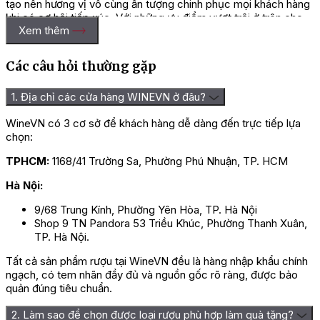
tạo nên hương vị vô cùng ấn tượng chinh phục mọi khách hàng
khi có cơ hội tiếp xúc. Với những ưu điểm vượt trội ở trên cho
Xem thêm
thấy vang là một đồ uống phù hợp với nhiều đối tượng khách
hàng kể cả phụ nữ và trẻ em.
Các câu hỏi thường gặp
Quý vị lưu ý sử dụng vang khi đã được ướp lạnh sẽ mang đến
sự tươi mát và hấp dẫn hơn. Thực phẩm mà quý vị nên kết hợp
khi thưởng thức vang là các món ăn có nguồn gốc từ hải sản
1. Địa chỉ các cửa hàng WINEVN ở đâu?
như cá, tôm, cua, ghẹ. Bảo quản vang nơi khô ráo, thoáng mát.
WineVN có 3 cơ sở để khách hàng dễ dàng đến trực tiếp lựa
=> Liên hệ ngay
Wine VN
để nhận giá ưu đãi và tư vấn chi
chọn:
tiết nhất!
TPHCM:
1168/41 Trường Sa, Phường Phú Nhuận, TP. HCM
Hà Nội:
9/68 Trung Kính, Phường Yên Hòa, TP. Hà Nội
Shop 9 TN Pandora 53 Triều Khúc, Phường Thanh Xuân,
TP. Hà Nội.
Tất cả sản phẩm rượu tại WineVN đều là hàng nhập khẩu chính
ngạch, có tem nhãn đầy đủ và nguồn gốc rõ ràng, được bảo
quản đúng tiêu chuẩn.
2. Làm sao để chọn được loại rượu phù hợp làm quà tặng?