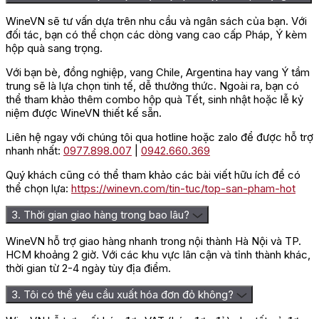
WineVN sẽ tư vấn dựa trên nhu cầu và ngân sách của bạn. Với
đối tác, bạn có thể chọn các dòng vang cao cấp Pháp, Ý kèm
hộp quà sang trọng.
Với bạn bè, đồng nghiệp, vang Chile, Argentina hay vang Ý tầm
trung sẽ là lựa chọn tinh tế, dễ thưởng thức. Ngoài ra, bạn có
thể tham khảo thêm combo hộp quà Tết, sinh nhật hoặc lễ kỷ
niệm được WineVN thiết kế sẵn.
Liên hệ ngay với chúng tôi qua hotline hoặc zalo để được hỗ trợ
nhanh nhất:
0977.898.007
|
0942.660.369
Quý khách cũng có thể tham khảo các bài viết hữu ích để có
thể chọn lựa:
https://winevn.com/tin-tuc/top-san-pham-hot
3. Thời gian giao hàng trong bao lâu?
WineVN hỗ trợ giao hàng nhanh trong nội thành Hà Nội và TP.
HCM khoảng 2 giờ. Với các khu vực lân cận và tỉnh thành khác,
thời gian từ 2-4 ngày tùy địa điểm.
3. Tôi có thể yêu cầu xuất hóa đơn đỏ không?