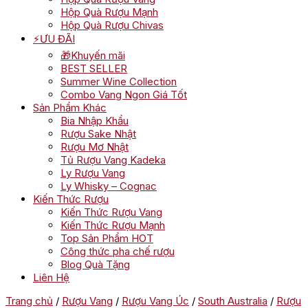
Hộp Quà Rượu Mạnh
Hộp Quà Rượu Chivas
⚡ƯU ĐÃI
🎁Khuyến mãi
BEST SELLER
Summer Wine Collection
Combo Vang Ngon Giá Tốt
Sản Phẩm Khác
Bia Nhập Khẩu
Rượu Sake Nhật
Rượu Mơ Nhật
Tủ Rượu Vang Kadeka
Ly Rượu Vang
Ly Whisky – Cognac
Kiến Thức Rượu
Kiến Thức Rượu Vang
Kiến Thức Rượu Mạnh
Top Sản Phẩm HOT
Công thức pha chế rượu
Blog Quà Tặng
Liên Hệ
Trang chủ
/
Rượu Vang
/
Rượu Vang Úc
/
South Australia
/
Rượu