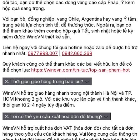
đối tác, bạn có thể chọn các dòng vang cao cấp Pháp, Ý kèm
hộp quà sang trọng.
Với bạn bè, đồng nghiệp, vang Chile, Argentina hay vang Ý tầm
trung sẽ là lựa chọn tinh tế, dễ thưởng thức. Ngoài ra, bạn có
thể tham khảo thêm combo hộp quà Tết, sinh nhật hoặc lễ kỷ
niệm được WineVN thiết kế sẵn.
Liên hệ ngay với chúng tôi qua hotline hoặc zalo để được hỗ trợ
nhanh nhất:
0977.898.007
|
0942.660.369
Quý khách cũng có thể tham khảo các bài viết hữu ích để có
thể chọn lựa:
https://winevn.com/tin-tuc/top-san-pham-hot
3. Thời gian giao hàng trong bao lâu?
WineVN hỗ trợ giao hàng nhanh trong nội thành Hà Nội và TP.
HCM khoảng 2 giờ. Với các khu vực lân cận và tỉnh thành khác,
thời gian từ 2-4 ngày tùy địa điểm.
3. Tôi có thể yêu cầu xuất hóa đơn đỏ không?
WineVN hỗ trợ xuất hóa đơn VAT (hóa đơn đỏ) cho tất cả đơn
hàng theo yêu cầu của khách hàng. Vui lòng cung cấp thông tin
công ty khi đặt hàng để bộ phận kế toán phát hành hóa đơn kịp