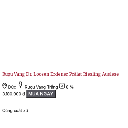
Rượu Vang Dr. Loosen Erdener Prälat Riesling Auslese
Đức
Rượu Vang Trắng
8 %
MUA NGAY
3.180.000
₫
2
Cùng xuất xứ