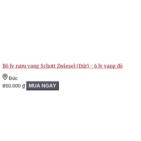
Bộ ly rượu vang Schott Zwiesel (Đức) - 6 ly vang đỏ
Đức
MUA NGAY
850.000
₫
R