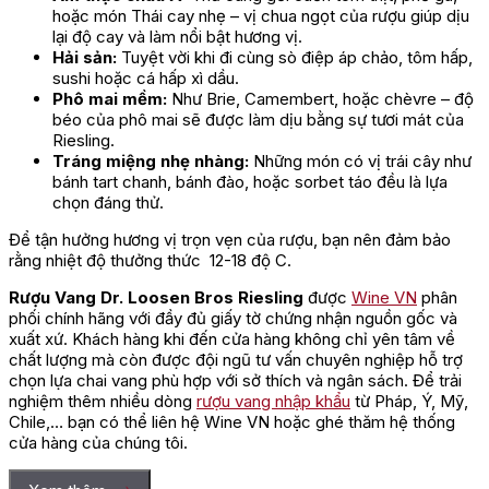
hoặc món Thái cay nhẹ – vị chua ngọt của rượu giúp dịu
lại độ cay và làm nổi bật hương vị.
Hải sản:
Tuyệt vời khi đi cùng sò điệp áp chảo, tôm hấp,
sushi hoặc cá hấp xì dầu.
Phô mai mềm:
Như Brie, Camembert, hoặc chèvre – độ
béo của phô mai sẽ được làm dịu bằng sự tươi mát của
Riesling.
Tráng miệng nhẹ nhàng:
Những món có vị trái cây như
bánh tart chanh, bánh đào, hoặc sorbet táo đều là lựa
chọn đáng thử.
Để tận hưởng hương vị trọn vẹn của rượu, bạn nên đảm bảo
rằng nhiệt độ thưởng thức 12-18 độ C.
Rượu Vang Dr. Loosen Bros Riesling
đư
ợc
Wine VN
phân
phối chính hãng với đầy đủ giấy tờ chứng nhận nguồn gốc và
xuất xứ. Khách hàng khi đến cửa hàng không chỉ yên tâm về
chất lượng mà còn được đội ngũ tư vấn chuyên nghiệp hỗ trợ
chọn lựa chai vang phù hợp với sở thích và ngân sách. Để trải
nghiệm thêm nhiều dòng
rượu vang nhập khẩu
từ Pháp, Ý, Mỹ,
Chile,… bạn có thể liên hệ Wine VN hoặc ghé thăm hệ thống
cửa hàng của chúng tôi.