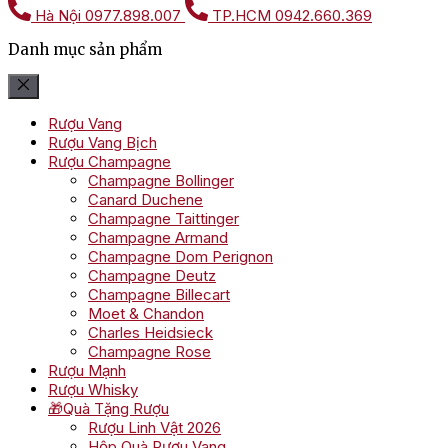
Hà Nội
0977.898.007
TP.HCM
0942.660.369
Danh mục sản phẩm
Rượu Vang
Rượu Vang Bịch
Rượu Champagne
Champagne Bollinger
Canard Duchene
Champagne Taittinger
Champagne Armand
Champagne Dom Perignon
Champagne Deutz
Champagne Billecart
Moet & Chandon
Charles Heidsieck
Champagne Rose
Rượu Mạnh
Rượu Whisky
🎁Quà Tặng Rượu
Rượu Linh Vật 2026
Hộp Quà Rượu Vang