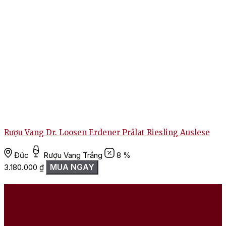
Rượu Vang Dr. Loosen Erdener Prälat Riesling Auslese
Đức
Rượu Vang Trắng
8 %
MUA NGAY
3.180.000
₫
2