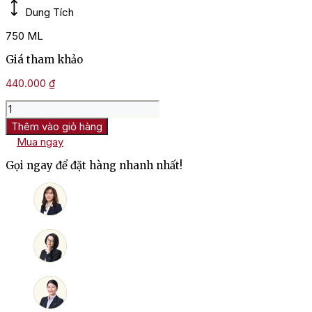
Dung Tích
750 ML
Giá tham khảo
440.000
₫
Rượu
Vang
Thêm vào giỏ hàng
Đức
Mua ngay
Dr.
Loosen
Gọi ngay để đặt hàng nhanh nhất!
Bros
Riesling
số
lượng