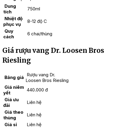
Dung
750ml
tích
Nhiệt độ
8-12 độ C
phục vụ
Quy
6 chai/thùng
cách
Giá rượu vang Dr. Loosen Bros
Riesling
Rượu vang Dr.
Bảng giá
Loosen Bros Riesling
Giá niêm
440.000 đ
yết
Giá ưu
Liên hệ
đãi
Giá theo
Liên hệ
thùng
Giá sỉ
Liên hệ