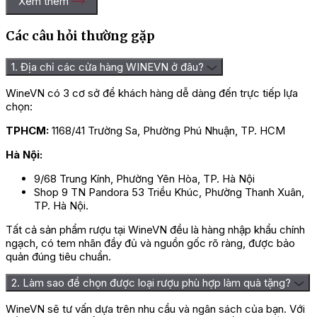
Xem thêm
Các câu hỏi thường gặp
1. Địa chỉ các cửa hàng WINEVN ở đâu?
WineVN có 3 cơ sở để khách hàng dễ dàng đến trực tiếp lựa
chọn:
TPHCM:
1168/41 Trường Sa, Phường Phú Nhuận, TP. HCM
Hà Nội:
9/68 Trung Kính, Phường Yên Hòa, TP. Hà Nội
Shop 9 TN Pandora 53 Triều Khúc, Phường Thanh Xuân,
TP. Hà Nội.
Tất cả sản phẩm rượu tại WineVN đều là hàng nhập khẩu chính
ngạch, có tem nhãn đầy đủ và nguồn gốc rõ ràng, được bảo
quản đúng tiêu chuẩn.
2. Làm sao để chọn được loại rượu phù hợp làm quà tặng?
WineVN sẽ tư vấn dựa trên nhu cầu và ngân sách của bạn. Với