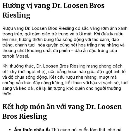
Hương vị vang Dr. Loosen Bros
Riesling
Rượu vang Dr. Loosen Bros Riesling có sắc vàng rơm ánh xanh
trong trẻo, gợi cảm giác trẻ trung và tươi mát. Khi đưa ly rượu
lên mũi, hương thơm bung tỏa sống động với táo xanh, đào
trắng, chanh tươi, hòa quyện cùng nét hoa trắng nhẹ nhàng và
thoảng chút khoáng chất đá phiến – dấu ấn đặc trưng của
terroir Mosel.
Khi thưởng thức, Dr. Loosen Bros Riesling mang phong cách
off-dry (hơi ngọt nhẹ), cân bằng hoàn hảo giữa độ ngọt tinh tế
và độ chua sống động. Kết cấu rượu nhẹ nhàng, mượt mà
nhưng vẫn tràn đầy năng lượng, kết thúc với hậu vị sạch sẽ, tươi
sáng và kéo dài, để lại ấn tượng khó quên cho người thưởng
thức.
Kết hợp món ăn với vang Dr. Loosen
Bros Riesling
Ẩm thực châu Á:
Thử cùng gỏi cuốn tôm thịt, phở gà,