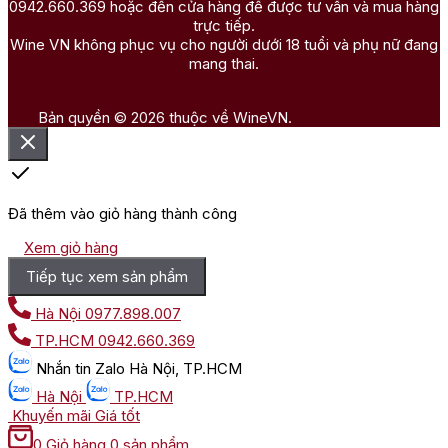
0942.660.369 hoặc đến cửa hàng để được tư vấn và mua hàng
trực tiếp.
Wine VN không phục vụ cho người dưới 18 tuổi và phụ nữ đang
mang thai.
Bản quyền © 2026 thuộc về WineVN.
Đã thêm vào giỏ hàng thành công
Xem giỏ hàng
Tiếp tục xem sản phẩm
Hà Nội
0977.898.007
TP.HCM
0942.660.369
Nhắn tin
Zalo Hà Nội, TP.HCM
Hà Nội
TP.HCM
Khuyến mãi
Giá tốt
0
Giỏ hàng
0 sản phẩm