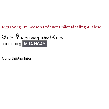
Rượu Vang Dr. Loosen Erdener Prälat Riesling Auslese
Đức
Rượu Vang Trắng
8 %
MUA NGAY
3.180.000
₫
2
Cùng thương hiệu