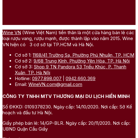
Wine VN
(Wine Việt Nam) tiền thân là một cửa hàng bán lẻ các
loại rượu vang, rượu mạnh, được thành lập vào năm 2015. Wine
VN hiện có 3 cơ sở tại TP.HCM và Hà Nội.
Cơ sở 1:
1168/41 Trường Sa, Phường Phú Nhuận, TP. HCM
Cơ sở 2:
9/68 Trung Kính, Phường Yên Hòa, TP. Hà Nội
Cơ sở 3:
Shop 9 TN Pandora 53 Triều Khúc, P. Thanh
Xuân, TP. Hà Nội
Hotline:
0977.898.007
|
0942.660.369
Email:
WineVN.com@gmail.com
CÔNG TY TNHH MTV THƯƠNG MẠI DU LỊCH HIỀN MINH
Số ĐKKD: 0109378230. Ngày cấp: 14/10/2020. Nơi cấp: Sở Kế
hoạch và đầu tư Hà Nội.
Giấy phép bán lẻ: 14/GP-BLR. Ngày cấp: 20/11/2020. Nơi cấp:
UBND Quận Cầu Giấy