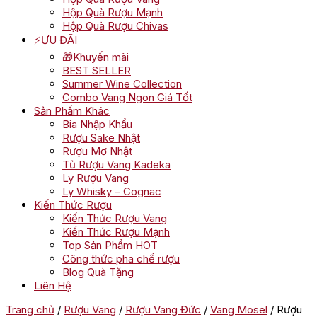
Hộp Quà Rượu Mạnh
Hộp Quà Rượu Chivas
⚡ƯU ĐÃI
🎁Khuyến mãi
BEST SELLER
Summer Wine Collection
Combo Vang Ngon Giá Tốt
Sản Phẩm Khác
Bia Nhập Khẩu
Rượu Sake Nhật
Rượu Mơ Nhật
Tủ Rượu Vang Kadeka
Ly Rượu Vang
Ly Whisky – Cognac
Kiến Thức Rượu
Kiến Thức Rượu Vang
Kiến Thức Rượu Mạnh
Top Sản Phẩm HOT
Công thức pha chế rượu
Blog Quà Tặng
Liên Hệ
Trang chủ
/
Rượu Vang
/
Rượu Vang Đức
/
Vang Mosel
/ Rượu