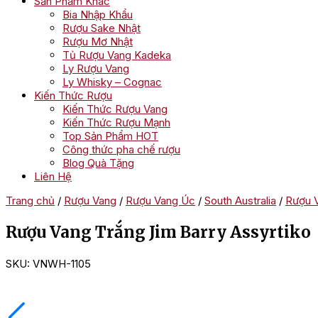
Sản Phẩm Khác
Bia Nhập Khẩu
Rượu Sake Nhật
Rượu Mơ Nhật
Tủ Rượu Vang Kadeka
Ly Rượu Vang
Ly Whisky – Cognac
Kiến Thức Rượu
Kiến Thức Rượu Vang
Kiến Thức Rượu Mạnh
Top Sản Phẩm HOT
Công thức pha chế rượu
Blog Quà Tặng
Liên Hệ
Trang chủ
/
Rượu Vang
/
Rượu Vang Úc
/
South Australia
/
Rượu V
Rượu Vang Trắng Jim Barry Assyrtiko
SKU:
VNWH-1105