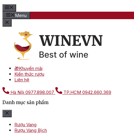
Menu
🎁Khuyến mãi
Kiến thức rượu
Liên hệ
Hà Nội
0977.898.007
TP.HCM
0942.660.369
Danh mục sản phẩm
Rượu Vang
Rượu Vang Bịch