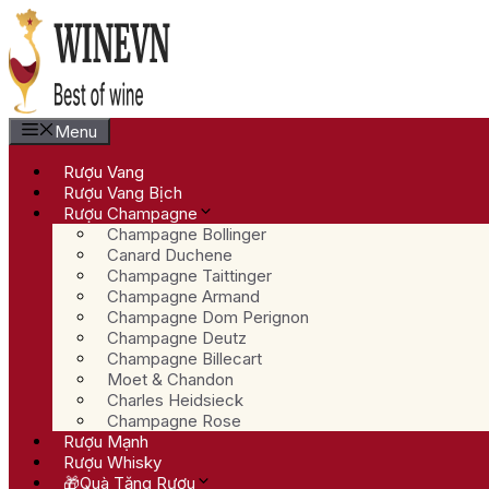
Chuyển
đến
nội
dung
Menu
Rượu Vang
Rượu Vang Bịch
Rượu Champagne
Champagne Bollinger
Canard Duchene
Champagne Taittinger
Champagne Armand
Champagne Dom Perignon
Champagne Deutz
Champagne Billecart
Moet & Chandon
Charles Heidsieck
Champagne Rose
Rượu Mạnh
Rượu Whisky
🎁Quà Tặng Rượu