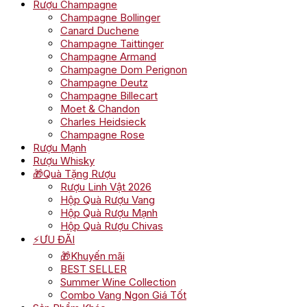
Rượu Champagne
Champagne Bollinger
Canard Duchene
Champagne Taittinger
Champagne Armand
Champagne Dom Perignon
Champagne Deutz
Champagne Billecart
Moet & Chandon
Charles Heidsieck
Champagne Rose
Rượu Mạnh
Rượu Whisky
🎁Quà Tặng Rượu
Rượu Linh Vật 2026
Hộp Quà Rượu Vang
Hộp Quà Rượu Mạnh
Hộp Quà Rượu Chivas
⚡ƯU ĐÃI
🎁Khuyến mãi
BEST SELLER
Summer Wine Collection
Combo Vang Ngon Giá Tốt