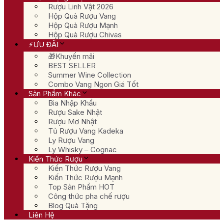
Rượu Linh Vật 2026
Hộp Quà Rượu Vang
Hộp Quà Rượu Mạnh
Hộp Quà Rượu Chivas
⚡ƯU ĐÃI
🎁Khuyến mãi
BEST SELLER
Summer Wine Collection
Combo Vang Ngon Giá Tốt
Sản Phẩm Khác
Bia Nhập Khẩu
Rượu Sake Nhật
Rượu Mơ Nhật
Tủ Rượu Vang Kadeka
Ly Rượu Vang
Ly Whisky – Cognac
Kiến Thức Rượu
Kiến Thức Rượu Vang
Kiến Thức Rượu Mạnh
Top Sản Phẩm HOT
Công thức pha chế rượu
Blog Quà Tặng
Liên Hệ