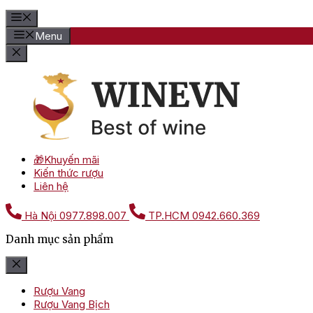
Menu
🎁Khuyến mãi
Kiến thức rượu
Liên hệ
Hà Nội
0977.898.007
TP.HCM
0942.660.369
Danh mục sản phẩm
Rượu Vang
Rượu Vang Bịch