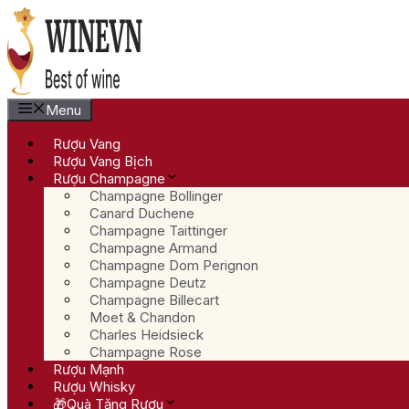
Chuyển
đến
nội
dung
Menu
Rượu Vang
Rượu Vang Bịch
Rượu Champagne
Champagne Bollinger
Canard Duchene
Champagne Taittinger
Champagne Armand
Champagne Dom Perignon
Champagne Deutz
Champagne Billecart
Moet & Chandon
Charles Heidsieck
Champagne Rose
Rượu Mạnh
Rượu Whisky
🎁Quà Tặng Rượu