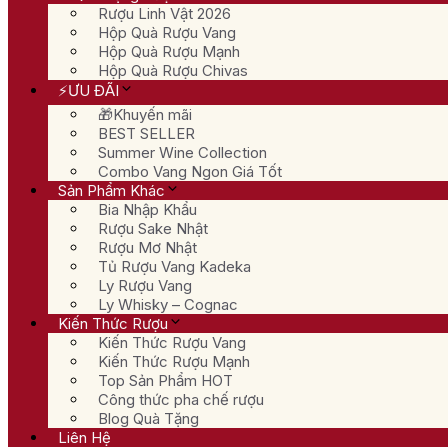
Rượu Linh Vật 2026
Hộp Quà Rượu Vang
Hộp Quà Rượu Mạnh
Hộp Quà Rượu Chivas
⚡ƯU ĐÃI
🎁Khuyến mãi
BEST SELLER
Summer Wine Collection
Combo Vang Ngon Giá Tốt
Sản Phẩm Khác
Bia Nhập Khẩu
Rượu Sake Nhật
Rượu Mơ Nhật
Tủ Rượu Vang Kadeka
Ly Rượu Vang
Ly Whisky – Cognac
Kiến Thức Rượu
Kiến Thức Rượu Vang
Kiến Thức Rượu Mạnh
Top Sản Phẩm HOT
Công thức pha chế rượu
Blog Quà Tặng
Liên Hệ