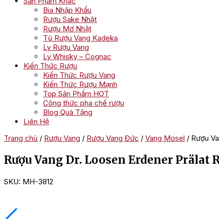
Sản Phẩm Khác
Bia Nhập Khẩu
Rượu Sake Nhật
Rượu Mơ Nhật
Tủ Rượu Vang Kadeka
Ly Rượu Vang
Ly Whisky – Cognac
Kiến Thức Rượu
Kiến Thức Rượu Vang
Kiến Thức Rượu Mạnh
Top Sản Phẩm HOT
Công thức pha chế rượu
Blog Quà Tặng
Liên Hệ
Trang chủ
/
Rượu Vang
/
Rượu Vang Đức
/
Vang Mosel
/ Rượu Va
Rượu Vang Dr. Loosen Erdener Prälat R
SKU:
MH-3812