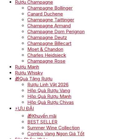
Rượu Champagne
Champagne Bollinger
Canard Duchene
Champagne Taittinger
Champagne Armand
Champagne Dom Perignon
Champagne Deutz
Champagne Billecart
Moet & Chandon
Charles Heidsieck
Champagne Rose
Rượu Mạnh
Rượu Whisky
🎁Quà Tặng Rượu
Rượu Linh Vật 2026
Hộp Quà Rượu Vang
Hộp Quà Rượu Mạnh
Hộp Quà Rượu Chivas
⚡ƯU ĐÃI
🎁Khuyến mãi
BEST SELLER
Summer Wine Collection
Combo Vang Ngon Giá Tốt