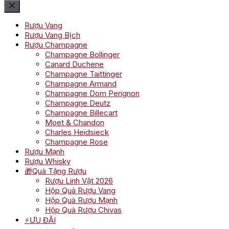
Rượu Vang
Rượu Vang Bịch
Rượu Champagne
Champagne Bollinger
Canard Duchene
Champagne Taittinger
Champagne Armand
Champagne Dom Perignon
Champagne Deutz
Champagne Billecart
Moet & Chandon
Charles Heidsieck
Champagne Rose
Rượu Mạnh
Rượu Whisky
🎁Quà Tặng Rượu
Rượu Linh Vật 2026
Hộp Quà Rượu Vang
Hộp Quà Rượu Mạnh
Hộp Quà Rượu Chivas
⚡ƯU ĐÃI