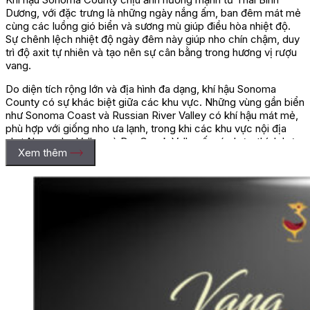
Dương, với đặc trưng là những ngày nắng ấm, ban đêm mát mẻ
cùng các luồng gió biển và sương mù giúp điều hòa nhiệt độ.
Sự chênh lệch nhiệt độ ngày đêm này giúp nho chín chậm, duy
trì độ axit tự nhiên và tạo nên sự cân bằng trong hương vị rượu
vang.
Do diện tích rộng lớn và địa hình đa dạng, khí hậu Sonoma
County có sự khác biệt giữa các khu vực. Những vùng gần biển
như Sonoma Coast và Russian River Valley có khí hậu mát mẻ,
phù hợp với giống nho ưa lạnh, trong khi các khu vực nội địa
như Alexander Valley và Dry Creek Valley ấm áp hơn, thích hợp
Xem thêm
với các giống nho cần nhiều nhiệt để phát triển.