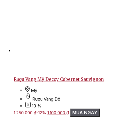
Rượu Vang Mỹ Decoy Cabernet Sauvignon
Mỹ
Rượu Vang Đỏ
13 %
Giá
Giá
MUA NGAY
1.250.000
₫
-12%
1.100.000
₫
gốc
hiện
là:
tại
1.250.000 ₫.
là: