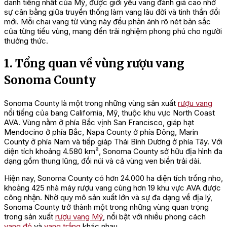
danh tiếng nhất của Mỹ, được giới yêu vang đánh giá cao nhờ
sự cân bằng giữa truyền thống làm vang lâu đời và tinh thần đổi
mới. Mỗi chai vang từ vùng này đều phản ánh rõ nét bản sắc
của từng tiểu vùng, mang đến trải nghiệm phong phú cho người
thưởng thức.
1. Tổng quan về vùng rượu vang
Sonoma County
Sonoma County là một trong những vùng sản xuất
rượu vang
nổi tiếng của bang California, Mỹ, thuộc khu vực North Coast
AVA. Vùng nằm ở phía Bắc vịnh San Francisco, giáp hạt
Mendocino ở phía Bắc, Napa County ở phía Đông, Marin
County ở phía Nam và tiếp giáp Thái Bình Dương ở phía Tây. Với
diện tích khoảng 4.580 km², Sonoma County sở hữu địa hình đa
dạng gồm thung lũng, đồi núi và cả vùng ven biển trải dài.
Hiện nay, Sonoma County có hơn 24.000 ha diện tích trồng nho,
khoảng 425 nhà máy rượu vang cùng hơn 19 khu vực AVA được
công nhận. Nhờ quy mô sản xuất lớn và sự đa dạng về địa lý,
Sonoma County trở thành một trong những vùng quan trọng
trong sản xuất
rượu vang Mỹ
, nổi bật với nhiều phong cách
vang đỏ
và
vang trắng
khác nhau.