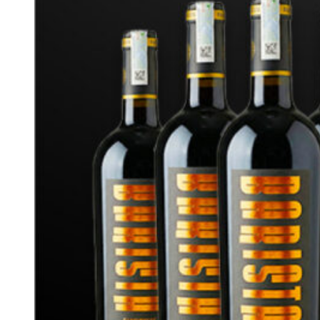
3.2. Thổ nhưỡng đa dạng bậc nhất California
Sonoma County sở hữu hơn 60 loại đất thuộc 11 hệ tầng đất
chính, được đánh giá có mức độ đa dạng địa chất còn lớn hơn
cả nước Pháp. Những nhóm đất phổ biến gồm:
Đất cát pha:
Thoát nước tốt, thích hợp cho các giống
nho chất lượng cao.
Đất núi lửa:
Giàu khoáng chất, tạo nên rượu vang có cấu
trúc và độ đậm đà.
Đất sét:
Giữ nước và dinh dưỡng tốt, hỗ trợ cây nho phát
triển ổn định.
Đất phù sa và đất trầm tích:
Phân bố ở các thung lũng
và vùng ven biển, mang lại điều kiện canh tác đa dạng.
Chính sự phong phú về thổ nhưỡng đã tạo nên nhiều phong