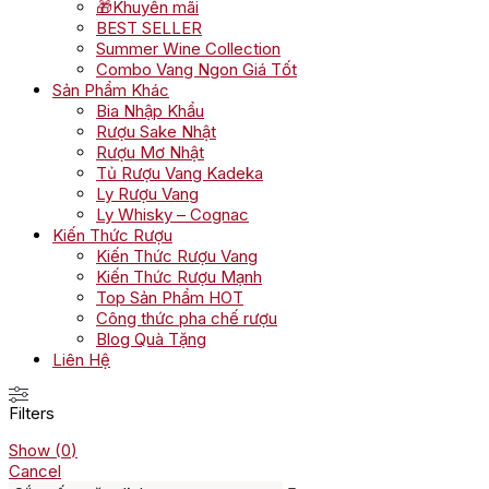
🎁Khuyến mãi
BEST SELLER
Summer Wine Collection
Combo Vang Ngon Giá Tốt
Sản Phẩm Khác
Bia Nhập Khẩu
Rượu Sake Nhật
Rượu Mơ Nhật
Tủ Rượu Vang Kadeka
Ly Rượu Vang
Ly Whisky – Cognac
Kiến Thức Rượu
Kiến Thức Rượu Vang
Kiến Thức Rượu Mạnh
Top Sản Phẩm HOT
Công thức pha chế rượu
Blog Quà Tặng
Liên Hệ
Filters
Show
(
0
)
Cancel