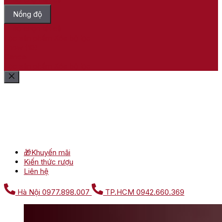
Nồng độ
Bỏ chọn tất cả
Lọc sản phẩm
Xóa bộ lọc
Show
(
10
)
Cancel
Lọc sản phẩm
Xóa bộ lọc
🎁Khuyến mãi
Kiến thức rượu
Liên hệ
Hà Nội
0977.898.007
TP.HCM
0942.660.369