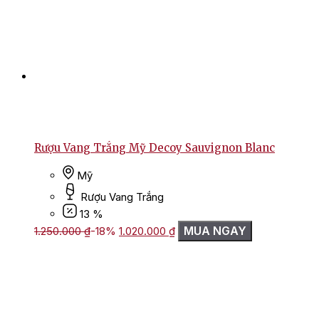
Rượu Vang Trắng Mỹ Decoy Sauvignon Blanc
Mỹ
Rượu Vang Trắng
13 %
Giá
Giá
MUA NGAY
1.250.000
₫
-18%
1.020.000
₫
gốc
hiện
là:
tại
1.250.000 ₫.
là:
1.020.000 ₫.