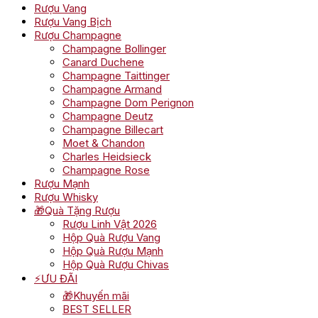
Rượu Vang
Rượu Vang Bịch
Rượu Champagne
Champagne Bollinger
Canard Duchene
Champagne Taittinger
Champagne Armand
Champagne Dom Perignon
Champagne Deutz
Champagne Billecart
Moet & Chandon
Charles Heidsieck
Champagne Rose
Rượu Mạnh
Rượu Whisky
🎁Quà Tặng Rượu
Rượu Linh Vật 2026
Hộp Quà Rượu Vang
Hộp Quà Rượu Mạnh
Hộp Quà Rượu Chivas
⚡ƯU ĐÃI
🎁Khuyến mãi
BEST SELLER