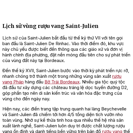
Lịch sử vùng rượu vang Saint-Julien
Lịch sử của Saint-Julien bắt đầu từ thế kỷ thứ VII với tên gọi
ban đầu là Saint-Julien De Rinhac. Vào thời điểm đó, khu vực
này chủ yếu được biết đến thông qua các giáo xứ và đơn vị
hành chính địa phương, đặt nền móng đầu tiên cho sự phát triển
của vùng đất này tại Bordeaux.
Đến thế kỷ XVII, Saint-Julien bước vào thời kỳ phát triển rực rỡ,
nhanh chóng trở thành một trong những vùng sản xuất
rượu
vang Pháp
hàng đầu
Bờ Trái Bordeaux
. Nhiều gia tộc quý tộc
đã đầu tư xây dựng các château tráng lệ dọc tuyến đường D2,
góp phần tạo nên di sản kiến trúc và văn hóa đặc trưng của
vùng cho đến ngày nay.
Hiện nay, các điền trang tập trung quanh hai làng Beychevelle
và Saint-Julien đã chiếm tới hơn 4/5 tổng diện tích vườn nho
toàn vùng. Nhờ sự kế thừa tinh hoa qua nhiều thế hệ nhà sản
xuất lành nghề, Saint-Julien luôn duy trì được chất lượng rượu
vang ổn định và danh tiếng bền vững trên bản đồ
rượu vang
thế