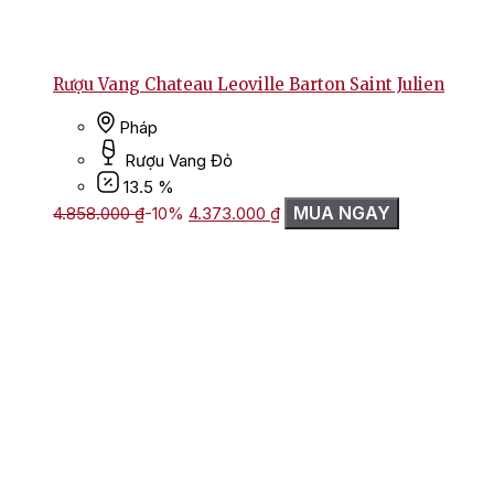
Rượu Vang Chateau Leoville Barton Saint Julien
Pháp
Rượu Vang Đỏ
13.5 %
Giá
Giá
MUA NGAY
4.858.000
₫
-10%
4.373.000
₫
gốc
hiện
là:
tại
4.858.000 ₫.
là:
4.373.000 ₫.