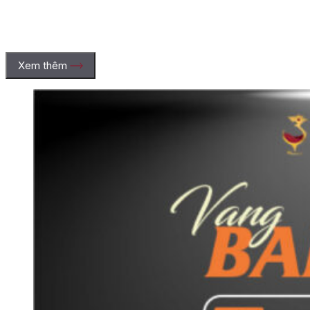
Xem thêm
Terroir tại Saint-Julien có gì đặc biệt?
Lớp sỏi Günzian thoát nước tốt