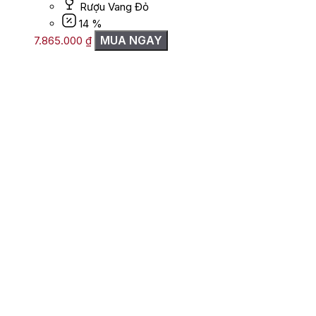
Rượu Vang Đỏ
14 %
MUA NGAY
7.865.000
₫