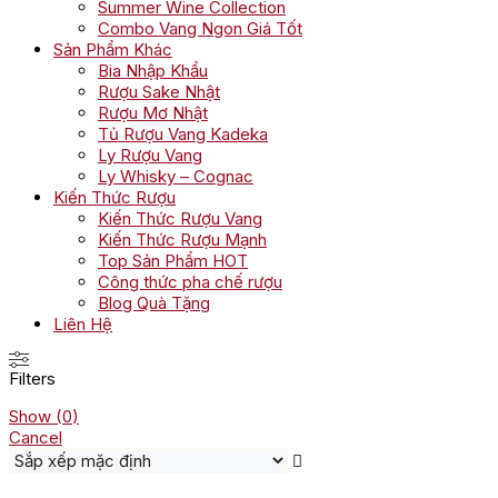
Summer Wine Collection
Combo Vang Ngon Giá Tốt
Sản Phẩm Khác
Bia Nhập Khẩu
Rượu Sake Nhật
Rượu Mơ Nhật
Tủ Rượu Vang Kadeka
Ly Rượu Vang
Ly Whisky – Cognac
Kiến Thức Rượu
Kiến Thức Rượu Vang
Kiến Thức Rượu Mạnh
Top Sản Phẩm HOT
Công thức pha chế rượu
Blog Quà Tặng
Liên Hệ
Filters
Show
(
0
)
Cancel