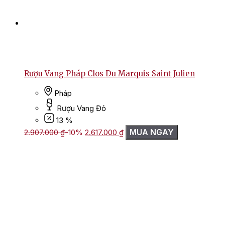
Rượu Vang Pháp Clos Du Marquis Saint Julien
Pháp
Rượu Vang Đỏ
13 %
Giá
Giá
MUA NGAY
2.907.000
₫
-10%
2.617.000
₫
gốc
hiện
là:
tại
2.907.000 ₫.
là:
2.617.000 ₫.