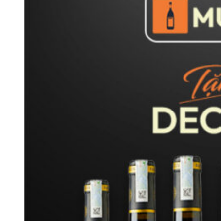
Saint-Julien sở hữu cấu trúc địa chất đồng nhất và độc đáo
nhất tại vùng Haut-Médoc. Nền tảng của vùng đất này là những
gò sỏi lớn được bồi đắp từ sông Garonne từ đầu kỷ Đệ Tứ, tạo
nên lớp sỏi Günzian đặc trưng.
Lớp sỏi này đóng vai trò then chốt trong việc thoát nước tự
nhiên. Ngay cả trong những năm có lượng mưa lớn, đất vẫn giữ
được độ khô ráo cần thiết, giúp bộ rễ của cây nho có điều kiện
phát triển sâu hơn vào lòng đất.
Không chỉ vậy, những viên sỏi còn hoạt động như một “bộ tản
nhiệt” tự nhiên. Chúng hấp thụ ánh nắng mặt trời vào ban ngày
và tỏa nhiệt ngược lại cho cây nho vào ban đêm, tạo môi
trường hoàn hảo để giống nho Cabernet Sauvignon chín chậm
nhưng đạt độ chín muồi chắc chắn.