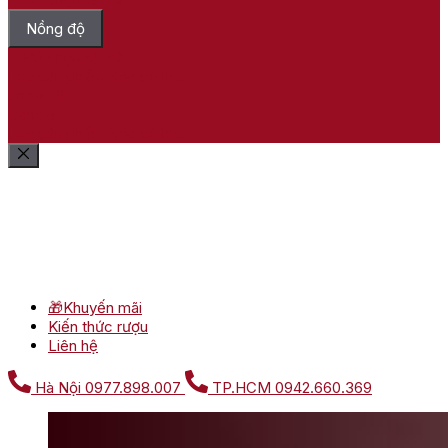
Nồng độ
Bỏ chọn tất cả
Lọc sản phẩm
Xóa bộ lọc
Show
(
9
)
Cancel
Lọc sản phẩm
Xóa bộ lọc
🎁Khuyến mãi
Kiến thức rượu
Liên hệ
Hà Nội
0977.898.007
TP.HCM
0942.660.369