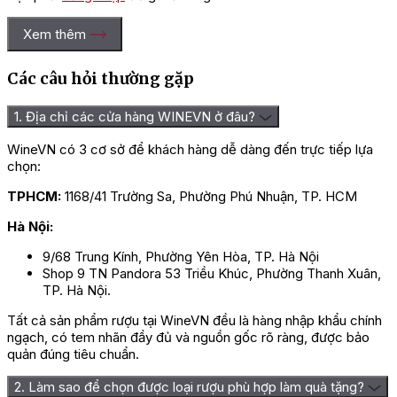
Xem thêm
Các câu hỏi thường gặp
1. Địa chỉ các cửa hàng WINEVN ở đâu?
WineVN có 3 cơ sở để khách hàng dễ dàng đến trực tiếp lựa
chọn:
TPHCM:
1168/41 Trường Sa, Phường Phú Nhuận, TP. HCM
Hà Nội:
9/68 Trung Kính, Phường Yên Hòa, TP. Hà Nội
Shop 9 TN Pandora 53 Triều Khúc, Phường Thanh Xuân,
TP. Hà Nội.
Tất cả sản phẩm rượu tại WineVN đều là hàng nhập khẩu chính
ngạch, có tem nhãn đầy đủ và nguồn gốc rõ ràng, được bảo
quản đúng tiêu chuẩn.
2. Làm sao để chọn được loại rượu phù hợp làm quà tặng?