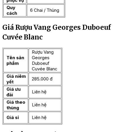
phục vụ
Quy
6 Chai / Thùng
cách
Giá Rượu Vang Georges Duboeuf
Cuvée Blanc
Rượu Vang
Tên sản
Georges
phẩm
Duboeuf
Cuvée Blanc
Giá niêm
285.000 đ
yết
Giá ưu
Liên hệ
đãi
Giá theo
Liên hệ
thùng
Giá sỉ
Liên hệ