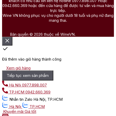
khách có nhu cầu xin liên hệ hotline 0977.898.007 Hoặc
0942.660.369 hoặc đến cửa hàng để được tư vấn và mua hàng
trực tiếp.
Wine VN không phục vụ cho người dưới 18 tuổi và phụ nữ đang
mang thai.
Bản quyền © 2026 thuộc về WineVN.
Đã thêm vào giỏ hàng thành công
Xem giỏ hàng
Tiếp tục xem sản phẩm
Hà Nội
0977.898.007
TP.HCM
0942.660.369
Nhắn tin
Zalo Hà Nội, TP.HCM
Hà Nội
TP.HCM
Khuyến mãi
Giá tốt