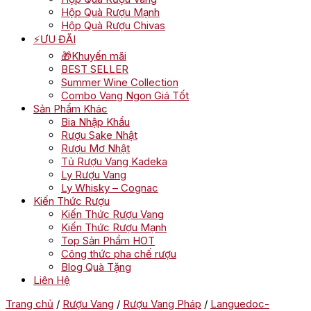
Hộp Quà Rượu Mạnh
Hộp Quà Rượu Chivas
⚡ƯU ĐÃI
🎁Khuyến mãi
BEST SELLER
Summer Wine Collection
Combo Vang Ngon Giá Tốt
Sản Phẩm Khác
Bia Nhập Khẩu
Rượu Sake Nhật
Rượu Mơ Nhật
Tủ Rượu Vang Kadeka
Ly Rượu Vang
Ly Whisky – Cognac
Kiến Thức Rượu
Kiến Thức Rượu Vang
Kiến Thức Rượu Mạnh
Top Sản Phẩm HOT
Công thức pha chế rượu
Blog Quà Tặng
Liên Hệ
Trang chủ
/
Rượu Vang
/
Rượu Vang Pháp
/
Languedoc-