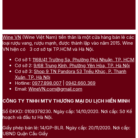
Wine VN
(Wine Việt Nam) tiền thân là một cửa hàng bán lẻ các
loại rượu vang, rượu mạnh, được thành lập vào năm 2015. Wine
VN hiện có 3 cơ sở tại TP.HCM và Hà Nội.
Cơ sở 1:
1168/41 Trường Sa, Phường Phú Nhuận, TP. HCM
Cơ sở 2:
9/68 Trung Kính, Phường Yên Hòa, TP. Hà Nội
Cơ sở 3:
Shop 9 TN Pandora 53 Triều Khúc, P. Thanh
Xuân, TP. Hà Nội
Hotline:
0977.898.007
|
0942.660.369
Email:
WineVN.com@gmail.com
CÔNG TY TNHH MTV THƯƠNG MẠI DU LỊCH HIỀN MINH
Số ĐKKD: 0109378230. Ngày cấp: 14/10/2020. Nơi cấp: Sở Kế
hoạch và đầu tư Hà Nội.
Giấy phép bán lẻ: 14/GP-BLR. Ngày cấp: 20/11/2020. Nơi cấp:
UBND Quận Cầu Giấy