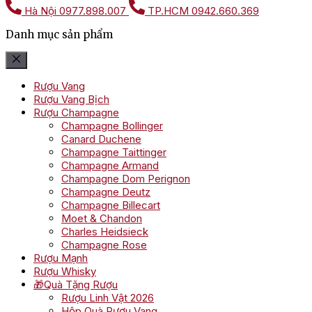
Hà Nội
0977.898.007
TP.HCM
0942.660.369
Danh mục sản phẩm
Rượu Vang
Rượu Vang Bịch
Rượu Champagne
Champagne Bollinger
Canard Duchene
Champagne Taittinger
Champagne Armand
Champagne Dom Perignon
Champagne Deutz
Champagne Billecart
Moet & Chandon
Charles Heidsieck
Champagne Rose
Rượu Mạnh
Rượu Whisky
🎁Quà Tặng Rượu
Rượu Linh Vật 2026
Hộp Quà Rượu Vang