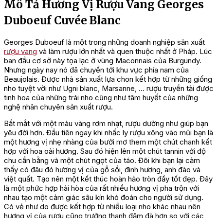
Mô Tả Hương Vị Rượu Vang Georges
Duboeuf Cuvée Blanc
Georges Duboeuf là một trong những doanh nghiệp sản xuất
rượu vang
và làm rượu lớn nhất và quen thuộc nhất ở Pháp. Lúc
ban đầu cơ sở này tọa lạc ở vùng Maconnais của Burgundy.
Nhưng ngày nay nó đã chuyển tới khu vực phía nam của
Beaujolais. Được nhà sản xuất lựa chon kết hợp từ những giống
nho tuyệt vời như Ugni blanc, Marsanne, … rượu truyền tải được
tinh hoa của những trái nho cũng như tâm huyết của những
nghệ nhân chuyên sản xuất rượu.
Bắt mắt với một màu vàng rơm nhạt, rượu dường như giúp bạn
yêu đời hơn. Đầu tiên ngay khi nhấc ly rượu xông vào mũi bạn là
một hương vị nhẹ nhàng của bưởi mơ them một chút chanh kết
hợp với hoa oải hương. Sau đó hiện lên một chút tannin với độ
chu cần bằng và một chút ngọt của táo. Đôi khi bạn lại cảm
thấy có đâu đó hương vị của gỗ sồi, đinh hương, anh đào và
việt quất. Tạo nên một kết thúc hoàn hảo tròn đầy tốt đẹp. Đây
là một phức hợp hài hòa của rất nhiều hương vị pha trộn với
nhau tạo một cảm giác sâu kín khó đoán cho người sử dụng.
Có vẻ như do được kết hợp từ nhiều loại nho khác nhau nên
hương vị của rượu cũng trưởng thanh đậm đà hơn so với các