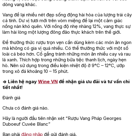
dòng vang khác.
Vang để lại nhiều nét đẹp sống động hài hòa của lượng trái cây
cá tính. Dư vị tươi mới trên vòm miệng để lại một cảm giác
nồng nàn khó quên. Với nồng độ nhẹ nhàng 12%, vang thực sự
làm hài lòng một lượng đông đảo thực khách trên thế giới.
Để thưởng thức rượu trọn vẹn cần dùng kèm các món ăn ngon
mà không có gia vị quá nhiều. Có thể thưởng thức với một số
loài cá béo hơn. Cố gắng tránh những món ăn nhiều cay và rau
lá xanh. Thích hợp trong những bữa tiệc thanh lịch, ngày hẹn
hò. Nên sử dụng trong điều kiện nhiệt độ ở 9°C – 12°C, ướp
trong xô đá khoảng 10 – 15 phút.
=> Liên hệ ngay
Wine VN
để nhận giá ưu đãi và tư vấn chi
tiết nhất!
Đánh giá
Chưa có đánh giá nào.
Hãy là người đầu tiên nhận xét “Rượu Vang Pháp Georges
Duboeuf Cuvée Blanc”
Bạn phải
đăng nhập
để gửi đánh giá.