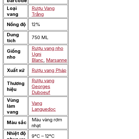
barcode
Loại
Rượu Vang
vang
Trắng
Nồng độ
12%
Dung
750 ML
tích
Rượu vang nho
Giống
Ugni
nho
Blanc
,
Marsanne
Xuất xứ
Rượu vang Pháp
Rượu vang
Thương
Georges
hiệu
Duboeuf
Vùng
Vang
làm
Languedoc
vang
Màu vàng rơm
Màu sắc
nhạt
Nhiệt độ
9°C – 12°C