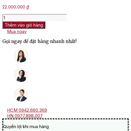
22.000.000
₫
Hộp
Quà
Thêm vào giỏ hàng
Rượu
Mua ngay
Tesseron
Lot
Gọi ngay để đặt hàng nhanh nhất!
No
29
XO
Exception
số
lượng
HCM 0942.660.369
HN 0977.898.007
Quyền lợi khi mua hàng