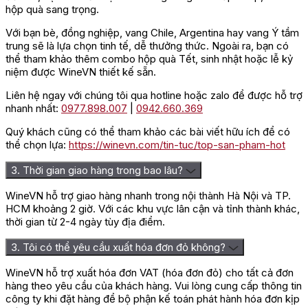
hộp quà sang trọng.
Với bạn bè, đồng nghiệp, vang Chile, Argentina hay vang Ý tầm
trung sẽ là lựa chọn tinh tế, dễ thưởng thức. Ngoài ra, bạn có
thể tham khảo thêm combo hộp quà Tết, sinh nhật hoặc lễ kỷ
niệm được WineVN thiết kế sẵn.
Liên hệ ngay với chúng tôi qua hotline hoặc zalo để được hỗ trợ
nhanh nhất:
0977.898.007
|
0942.660.369
Quý khách cũng có thể tham khảo các bài viết hữu ích để có
thể chọn lựa:
https://winevn.com/tin-tuc/top-san-pham-hot
3. Thời gian giao hàng trong bao lâu?
WineVN hỗ trợ giao hàng nhanh trong nội thành Hà Nội và TP.
HCM khoảng 2 giờ. Với các khu vực lân cận và tỉnh thành khác,
thời gian từ 2-4 ngày tùy địa điểm.
3. Tôi có thể yêu cầu xuất hóa đơn đỏ không?
WineVN hỗ trợ xuất hóa đơn VAT (hóa đơn đỏ) cho tất cả đơn
hàng theo yêu cầu của khách hàng. Vui lòng cung cấp thông tin
công ty khi đặt hàng để bộ phận kế toán phát hành hóa đơn kịp