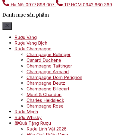
Hà Nội
0977.898.007
TP.HCM
0942.660.369
Danh mục sản phẩm
Rượu Vang
Rượu Vang Bịch
Rượu Champagne
Champagne Bollinger
Canard Duchene
Champagne Taittinger
Champagne Armand
Champagne Dom Perignon
Champagne Deutz
Champagne Billecart
Moet & Chandon
Charles Heidsieck
Champagne Rose
Rượu Mạnh
Rượu Whisky
🎁Quà Tặng Rượu
Rượu Linh Vật 2026
Hộp Quà Rượu Vang