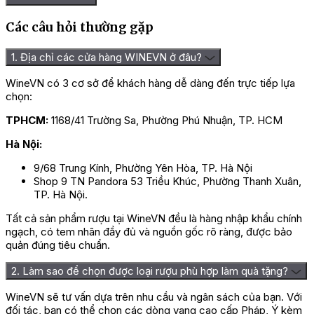
Các câu hỏi thường gặp
1. Địa chỉ các cửa hàng WINEVN ở đâu?
WineVN có 3 cơ sở để khách hàng dễ dàng đến trực tiếp lựa
chọn:
TPHCM:
1168/41 Trường Sa, Phường Phú Nhuận, TP. HCM
Hà Nội:
9/68 Trung Kính, Phường Yên Hòa, TP. Hà Nội
Shop 9 TN Pandora 53 Triều Khúc, Phường Thanh Xuân,
TP. Hà Nội.
Tất cả sản phẩm rượu tại WineVN đều là hàng nhập khẩu chính
ngạch, có tem nhãn đầy đủ và nguồn gốc rõ ràng, được bảo
quản đúng tiêu chuẩn.
2. Làm sao để chọn được loại rượu phù hợp làm quà tặng?
WineVN sẽ tư vấn dựa trên nhu cầu và ngân sách của bạn. Với
đối tác, bạn có thể chọn các dòng vang cao cấp Pháp, Ý kèm