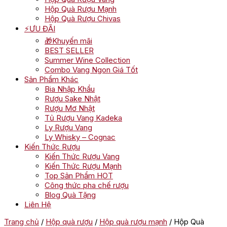
Hộp Quà Rượu Mạnh
Hộp Quà Rượu Chivas
⚡ƯU ĐÃI
🎁Khuyến mãi
BEST SELLER
Summer Wine Collection
Combo Vang Ngon Giá Tốt
Sản Phẩm Khác
Bia Nhập Khẩu
Rượu Sake Nhật
Rượu Mơ Nhật
Tủ Rượu Vang Kadeka
Ly Rượu Vang
Ly Whisky – Cognac
Kiến Thức Rượu
Kiến Thức Rượu Vang
Kiến Thức Rượu Mạnh
Top Sản Phẩm HOT
Công thức pha chế rượu
Blog Quà Tặng
Liên Hệ
Trang chủ
/
Hộp quà rượu
/
Hộp quà rượu mạnh
/ Hộp Quà