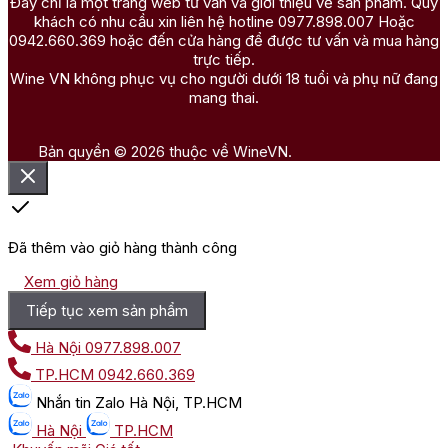
Đây chỉ là một trang web tư vấn và giới thiệu về sản phẩm. Quý
khách có nhu cầu xin liên hệ hotline 0977.898.007 Hoặc
0942.660.369 hoặc đến cửa hàng để được tư vấn và mua hàng
trực tiếp.
Wine VN không phục vụ cho người dưới 18 tuổi và phụ nữ đang
mang thai.
Bản quyền © 2026 thuộc về WineVN.
Đã thêm vào giỏ hàng thành công
Xem giỏ hàng
Tiếp tục xem sản phẩm
Hà Nội
0977.898.007
TP.HCM
0942.660.369
Nhắn tin
Zalo Hà Nội, TP.HCM
Hà Nội
TP.HCM