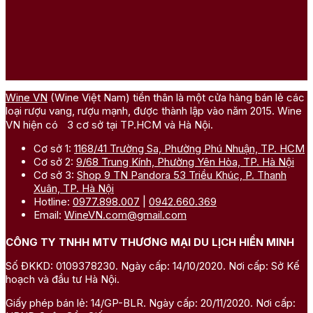
Wine VN
(Wine Việt Nam) tiền thân là một cửa hàng bán lẻ các
loại rượu vang, rượu mạnh, được thành lập vào năm 2015. Wine
VN hiện có 3 cơ sở tại TP.HCM và Hà Nội.
Cơ sở 1:
1168/41 Trường Sa, Phường Phú Nhuận, TP. HCM
Cơ sở 2:
9/68 Trung Kính, Phường Yên Hòa, TP. Hà Nội
Cơ sở 3:
Shop 9 TN Pandora 53 Triều Khúc, P. Thanh
Xuân, TP. Hà Nội
Hotline:
0977.898.007
|
0942.660.369
Email:
WineVN.com@gmail.com
CÔNG TY TNHH MTV THƯƠNG MẠI DU LỊCH HIỀN MINH
Số ĐKKD: 0109378230. Ngày cấp: 14/10/2020. Nơi cấp: Sở Kế
hoạch và đầu tư Hà Nội.
Giấy phép bán lẻ: 14/GP-BLR. Ngày cấp: 20/11/2020. Nơi cấp: