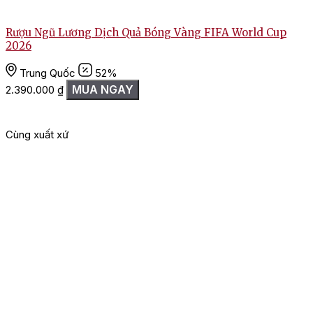
Rượu Ngũ Lương Dịch Quả Bóng Vàng FIFA World Cup
2026
Trung Quốc
52%
1
MUA NGAY
2.390.000
₫
Cùng xuất xứ