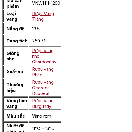
Mã sản
VNWH11-1200
phẩm
Loại
Rượu Vang
vang
Trắng
Nồng độ
13%
Dung tích
750 ML
Rượu vang
Giống
nho
nho
Chardonnay
Rượu vang
Xuất xứ
Pháp
Rượu vang
Thương
Georges
hiệu
Duboeuf
Vùng làm
Rượu vang
vang
Burgundy
Màu sắc
Vàng rơm
Nhiệt độ
11°C – 13°C
phục vụ