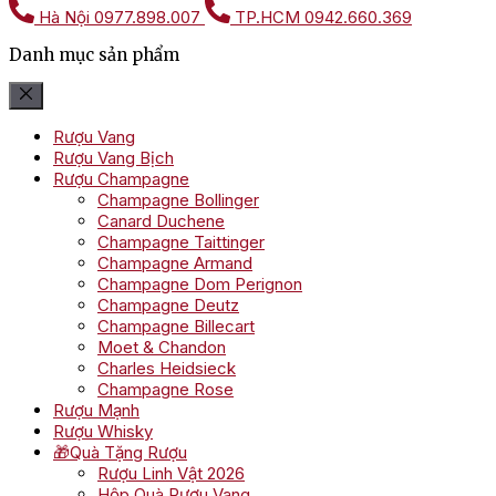
Hà Nội
0977.898.007
TP.HCM
0942.660.369
Danh mục sản phẩm
Rượu Vang
Rượu Vang Bịch
Rượu Champagne
Champagne Bollinger
Canard Duchene
Champagne Taittinger
Champagne Armand
Champagne Dom Perignon
Champagne Deutz
Champagne Billecart
Moet & Chandon
Charles Heidsieck
Champagne Rose
Rượu Mạnh
Rượu Whisky
🎁Quà Tặng Rượu
Rượu Linh Vật 2026
Hộp Quà Rượu Vang