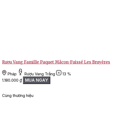
Rượu Vang Famille Paquet Mâcon-Fuissé Les Bruyères
T
Pháp
Rượu Vang Trắng
13 %
MUA NGAY
1.180.000
₫
Cùng thương hiệu