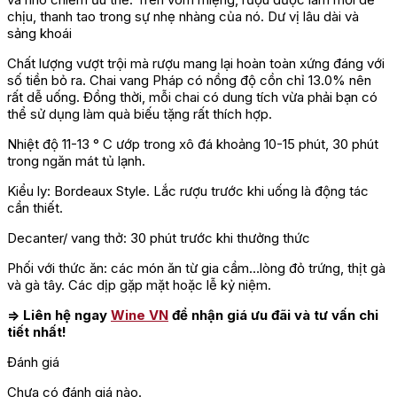
chịu, thanh tao trong sự nhẹ nhàng của nó. Dư vị lâu dài và
sảng khoái
Chất lượng vượt trội mà rượu mang lại hoàn toàn xứng đáng với
số tiền bỏ ra. Chai vang Pháp có nồng độ cồn chỉ 13.0% nên
rất dễ uống. Đồng thời, mỗi chai có dung tích vừa phải bạn có
thể sử dụng làm quà biếu tặng rất thích hợp.
Nhiệt độ 11-13 ° C ướp trong xô đá khoảng 10-15 phút, 30 phút
trong ngăn mát tủ lạnh.
Kiểu ly: Bordeaux Style. Lắc rượu trước khi uống là động tác
cần thiết.
Decanter/ vang thở: 30 phút trước khi thưởng thức
Phối với thức ăn: các món ăn từ gia cầm…lòng đỏ trứng, thịt gà
và gà tây. Các dịp gặp mặt hoặc lễ kỷ niệm.
=> Liên hệ ngay
Wine VN
để nhận giá ưu đãi và tư vấn chi
tiết nhất!
Đánh giá
Chưa có đánh giá nào.