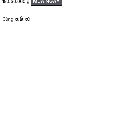
MUA NGAY
19.030.000
₫
Cùng xuất xứ