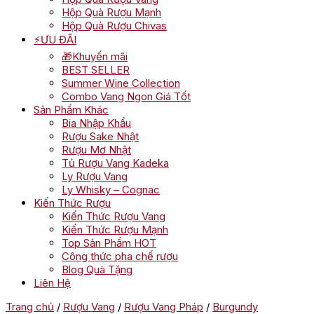
Hộp Quà Rượu Mạnh
Hộp Quà Rượu Chivas
⚡ƯU ĐÃI
🎁Khuyến mãi
BEST SELLER
Summer Wine Collection
Combo Vang Ngon Giá Tốt
Sản Phẩm Khác
Bia Nhập Khẩu
Rượu Sake Nhật
Rượu Mơ Nhật
Tủ Rượu Vang Kadeka
Ly Rượu Vang
Ly Whisky – Cognac
Kiến Thức Rượu
Kiến Thức Rượu Vang
Kiến Thức Rượu Mạnh
Top Sản Phẩm HOT
Công thức pha chế rượu
Blog Quà Tặng
Liên Hệ
Trang chủ
/
Rượu Vang
/
Rượu Vang Pháp
/
Burgundy