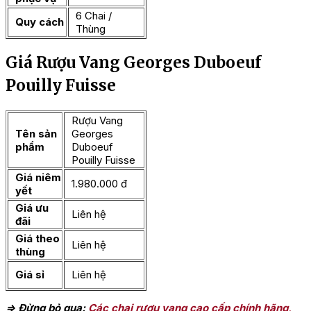
6 Chai /
Quy cách
Thùng
Giá Rượu Vang Georges Duboeuf
Pouilly Fuisse
Rượu Vang
Tên sản
Georges
phẩm
Duboeuf
Pouilly Fuisse
Giá niêm
1.980.000 đ
yết
Giá ưu
Liên hệ
đãi
Giá theo
Liên hệ
thùng
Giá sỉ
Liên hệ
=> Đừng bỏ qua:
Các chai
rượu vang cao cấp
chính hãng,