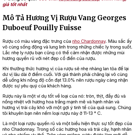
giá tốt nhất
Mô Tả Hương Vị Rượu Vang Georges
Duboeuf Pouilly Fuisse
Rượu có màu vàng đặc trưng của
nho Chardonnay
. Màu sắc ấy
vô cùng sống động và lung linh trong những chiếc ly trong suốt.
Lắc nhẹ ly rượu bạn cũng có thể cảm nhận được những mùi
hương quyến rũ với nét đẹp cổ điển của rượu.
Khi thưởng thức hương vị của rượu sẽ nhẹ nhàng lan tỏa để lại
dư vị lâu dài ở điểm cuối. Với giá thành phải chăng lại vô cùng
dễ uống khi nồng độ cồn đạt 13.0% nên rượu ngày càng nhận
được sự yêu quý của khách hàng.
Rượu này là một ví dụ tốt về loại của nó: tròn, thịt, đầy đủ và
nồng nhiệt với hương hoa trắng mạnh mẽ và hạnh nhân và
hương vị trái cây khô với một gợi ý tinh tế của quả sung. Chúng
tôi khuyên bạn nên nếm loại rượu này ở 11-13 ° C.
Là một loại rượu quyến rũ và một biểu hiện thực sự tốt đẹp của
nho Chadonnay. Trong số các hương hoa và trái cây, hạnh nhân
và nho chiếm ưu thế. Trên vòm miệng, rượu được làm mới dễ