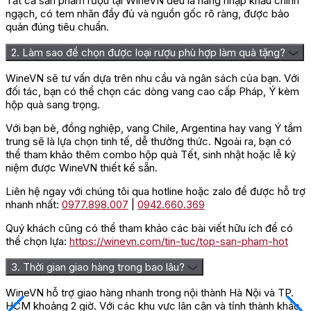
Tất cả sản phẩm rượu tại WineVN đều là hàng nhập khẩu chính
ngạch, có tem nhãn đầy đủ và nguồn gốc rõ ràng, được bảo
quản đúng tiêu chuẩn.
2. Làm sao để chọn được loại rượu phù hợp làm quà tặng?
WineVN sẽ tư vấn dựa trên nhu cầu và ngân sách của bạn. Với
đối tác, bạn có thể chọn các dòng vang cao cấp Pháp, Ý kèm
hộp quà sang trọng.
Với bạn bè, đồng nghiệp, vang Chile, Argentina hay vang Ý tầm
trung sẽ là lựa chọn tinh tế, dễ thưởng thức. Ngoài ra, bạn có
thể tham khảo thêm combo hộp quà Tết, sinh nhật hoặc lễ kỷ
niệm được WineVN thiết kế sẵn.
Liên hệ ngay với chúng tôi qua hotline hoặc zalo để được hỗ trợ
nhanh nhất:
0977.898.007
|
0942.660.369
Quý khách cũng có thể tham khảo các bài viết hữu ích để có
thể chọn lựa:
https://winevn.com/tin-tuc/top-san-pham-hot
3. Thời gian giao hàng trong bao lâu?
WineVN hỗ trợ giao hàng nhanh trong nội thành Hà Nội và TP.
HCM khoảng 2 giờ. Với các khu vực lân cận và tỉnh thành khác,