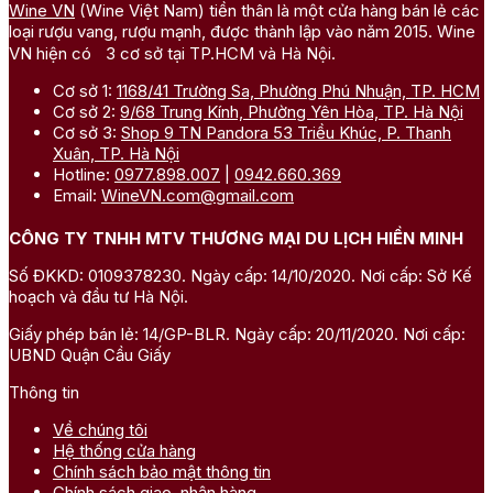
Wine VN
(Wine Việt Nam) tiền thân là một cửa hàng bán lẻ các
loại rượu vang, rượu mạnh, được thành lập vào năm 2015. Wine
VN hiện có 3 cơ sở tại TP.HCM và Hà Nội.
Cơ sở 1:
1168/41 Trường Sa, Phường Phú Nhuận, TP. HCM
Cơ sở 2:
9/68 Trung Kính, Phường Yên Hòa, TP. Hà Nội
Cơ sở 3:
Shop 9 TN Pandora 53 Triều Khúc, P. Thanh
Xuân, TP. Hà Nội
Hotline:
0977.898.007
|
0942.660.369
Email:
WineVN.com@gmail.com
CÔNG TY TNHH MTV THƯƠNG MẠI DU LỊCH HIỀN MINH
Số ĐKKD: 0109378230. Ngày cấp: 14/10/2020. Nơi cấp: Sở Kế
hoạch và đầu tư Hà Nội.
Giấy phép bán lẻ: 14/GP-BLR. Ngày cấp: 20/11/2020. Nơi cấp:
UBND Quận Cầu Giấy
Thông tin
Về chúng tôi
Hệ thống cửa hàng
Chính sách bảo mật thông tin
Chính sách giao, nhận hàng