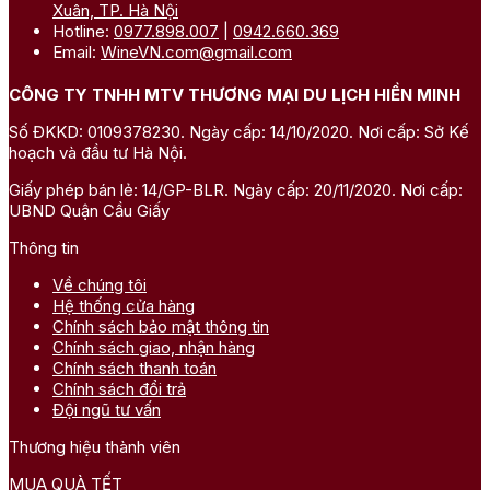
Xuân, TP. Hà Nội
Hotline:
0977.898.007
|
0942.660.369
Email:
WineVN.com@gmail.com
CÔNG TY TNHH MTV THƯƠNG MẠI DU LỊCH HIỀN MINH
Số ĐKKD: 0109378230. Ngày cấp: 14/10/2020. Nơi cấp: Sở Kế
hoạch và đầu tư Hà Nội.
Giấy phép bán lẻ: 14/GP-BLR. Ngày cấp: 20/11/2020. Nơi cấp:
UBND Quận Cầu Giấy
Thông tin
Về chúng tôi
Hệ thống cửa hàng
Chính sách bảo mật thông tin
Chính sách giao, nhận hàng
Chính sách thanh toán
Chính sách đổi trả
Đội ngũ tư vấn
Thương hiệu thành viên
MUA QUÀ TẾT