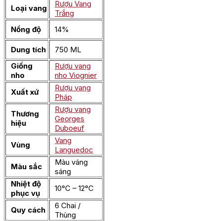
Rượu Vang
Loại vang
Trắng
Nồng độ
14%
Dung tích
750 ML
Giống
Rượu vang
nho
nho Viognier
Rượu vang
Xuất xứ
Pháp
Rượu vang
Thương
Georges
hiệu
Duboeuf
Vang
Vùng
Languedoc
Màu váng
Màu sắc
sáng
Nhiệt độ
10°C – 12°C
phục vụ
6 Chai /
Quy cách
Thùng