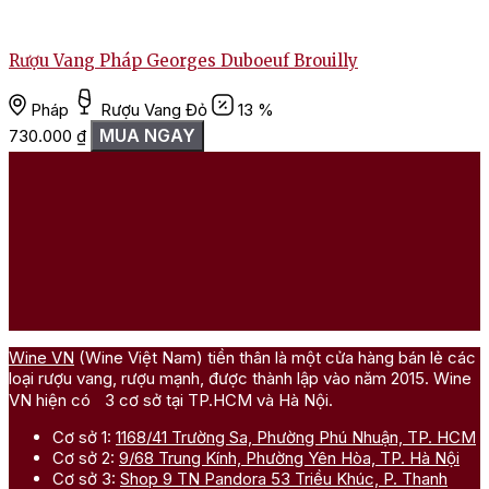
Rượu Vang Pháp Georges Duboeuf Brouilly
Pháp
Rượu Vang Đỏ
13 %
MUA NGAY
730.000
₫
Wine VN
(Wine Việt Nam) tiền thân là một cửa hàng bán lẻ các
loại rượu vang, rượu mạnh, được thành lập vào năm 2015. Wine
VN hiện có 3 cơ sở tại TP.HCM và Hà Nội.
Cơ sở 1:
1168/41 Trường Sa, Phường Phú Nhuận, TP. HCM
Cơ sở 2:
9/68 Trung Kính, Phường Yên Hòa, TP. Hà Nội
Cơ sở 3:
Shop 9 TN Pandora 53 Triều Khúc, P. Thanh