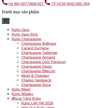
Hà Nội
0977.898.007
TP.HCM
0942.660.369
Danh mục sản phẩm
Rượu Vang
Rượu Vang Bịch
Rượu Champagne
Champagne Bollinger
Canard Duchene
Champagne Taittinger
Champagne Armand
Champagne Dom Perignon
Champagne Deutz
Champagne Billecart
Moet & Chandon
Charles Heidsieck
Champagne Rose
Rượu Mạnh
Rượu Whisky
🎁Quà Tặng Rượu
Rượu Linh Vật 2026
Hộp Quà Rượu Vang