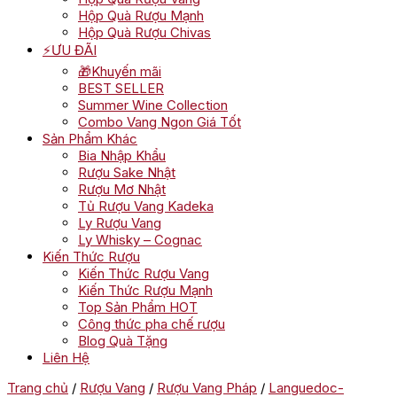
Hộp Quà Rượu Mạnh
Hộp Quà Rượu Chivas
⚡ƯU ĐÃI
🎁Khuyến mãi
BEST SELLER
Summer Wine Collection
Combo Vang Ngon Giá Tốt
Sản Phẩm Khác
Bia Nhập Khẩu
Rượu Sake Nhật
Rượu Mơ Nhật
Tủ Rượu Vang Kadeka
Ly Rượu Vang
Ly Whisky – Cognac
Kiến Thức Rượu
Kiến Thức Rượu Vang
Kiến Thức Rượu Mạnh
Top Sản Phẩm HOT
Công thức pha chế rượu
Blog Quà Tặng
Liên Hệ
Trang chủ
/
Rượu Vang
/
Rượu Vang Pháp
/
Languedoc-