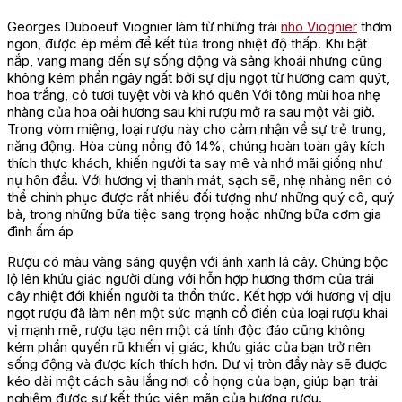
Georges Duboeuf Viognier làm từ những trái
nho Viognier
thơm
ngon, được ép mềm để kết tủa trong nhiệt độ thấp. Khi bật
nắp, vang mang đến sự sống động và sảng khoái nhưng cũng
không kém phần ngây ngất bởi sự dịu ngọt từ hương cam quýt,
hoa trắng, cỏ tươi tuyệt vời và khó quên Với tông mùi hoa nhẹ
nhàng của hoa oải hương sau khi rượu mở ra sau một vài giờ.
Trong vòm miệng, loại rượu này cho cảm nhận về sự trẻ trung,
năng động. Hòa cùng nồng độ 14%, chúng hoàn toàn gây kích
thích thực khách, khiến người ta say mê và nhớ mãi giống như
nụ hôn đầu. Với hương vị thanh mát, sạch sẽ, nhẹ nhàng nên có
thể chinh phục được rất nhiều đối tượng như những quý cô, quý
bà, trong những bữa tiệc sang trọng hoặc những bữa cơm gia
đình ấm áp
Rượu có màu vàng sáng quyện với ánh xanh lá cây. Chúng bộc
lộ lên khứu giác người dùng với hỗn hợp hương thơm của trái
cây nhiệt đới khiến người ta thổn thức. Kết hợp với hương vị dịu
ngọt rượu đã làm nên một sức mạnh cổ điển của loại rượu khai
vị mạnh mẽ, rượu tạo nên một cá tính độc đáo cũng không
kém phần quyến rũ khiến vị giác, khứu giác của bạn trở nên
sống động và được kích thích hơn. Dư vị tròn đầy này sẽ được
kéo dài một cách sâu lắng nơi cổ họng của bạn, giúp bạn trải
nghiệm được sự kết thúc viên mãn của hương rượu.