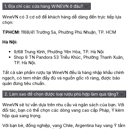
1. Địa chỉ các cửa hàng WINEVN ở đâu?
WineVN có 3 cơ sở để khách hàng dễ dàng đến trực tiếp lựa
chọn:
TPHCM:
1168/41 Trường Sa, Phường Phú Nhuận, TP. HCM
Hà Nội:
9/68 Trung Kính, Phường Yên Hòa, TP. Hà Nội
Shop 9 TN Pandora 53 Triều Khúc, Phường Thanh Xuân,
TP. Hà Nội.
Tất cả sản phẩm rượu tại WineVN đều là hàng nhập khẩu chính
ngạch, có tem nhãn đầy đủ và nguồn gốc rõ ràng, được bảo
quản đúng tiêu chuẩn.
2. Làm sao để chọn được loại rượu phù hợp làm quà tặng?
WineVN sẽ tư vấn dựa trên nhu cầu và ngân sách của bạn. Với
đối tác, bạn có thể chọn các dòng vang cao cấp Pháp, Ý kèm
hộp quà sang trọng.
Với bạn bè, đồng nghiệp, vang Chile, Argentina hay vang Ý tầm