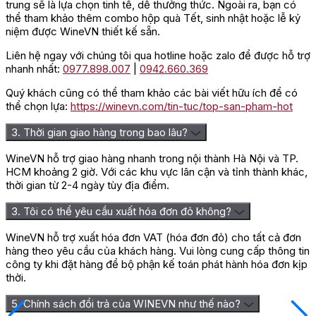
trung sẽ là lựa chọn tinh tế, dễ thưởng thức. Ngoài ra, bạn có
thể tham khảo thêm combo hộp quà Tết, sinh nhật hoặc lễ kỷ
niệm được WineVN thiết kế sẵn.
Liên hệ ngay với chúng tôi qua hotline hoặc zalo để được hỗ trợ
nhanh nhất:
0977.898.007
|
0942.660.369
Quý khách cũng có thể tham khảo các bài viết hữu ích để có
thể chọn lựa:
https://winevn.com/tin-tuc/top-san-pham-hot
3. Thời gian giao hàng trong bao lâu?
WineVN hỗ trợ giao hàng nhanh trong nội thành Hà Nội và TP.
HCM khoảng 2 giờ. Với các khu vực lân cận và tỉnh thành khác,
thời gian từ 2-4 ngày tùy địa điểm.
3. Tôi có thể yêu cầu xuất hóa đơn đỏ không?
WineVN hỗ trợ xuất hóa đơn VAT (hóa đơn đỏ) cho tất cả đơn
hàng theo yêu cầu của khách hàng. Vui lòng cung cấp thông tin
công ty khi đặt hàng để bộ phận kế toán phát hành hóa đơn kịp
thời.
5. Chính sách đổi trả của WINEVN như thế nào?