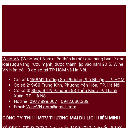
Wine VN
(Wine Việt Nam) tiền thân là một cửa hàng bán lẻ các
loại rượu vang, rượu mạnh, được thành lập vào năm 2015. Wine
VN hiện có 3 cơ sở tại TP.HCM và Hà Nội.
Cơ sở 1:
1168/41 Trường Sa, Phường Phú Nhuận, TP. HCM
Cơ sở 2:
9/68 Trung Kính, Phường Yên Hòa, TP. Hà Nội
Cơ sở 3:
Shop 9 TN Pandora 53 Triều Khúc, P. Thanh
Xuân, TP. Hà Nội
Hotline:
0977.898.007
|
0942.660.369
Email:
WineVN.com@gmail.com
CÔNG TY TNHH MTV THƯƠNG MẠI DU LỊCH HIỀN MINH
Số ĐKKD: 0109378230. Ngày cấp: 14/10/2020. Nơi cấp: Sở Kế