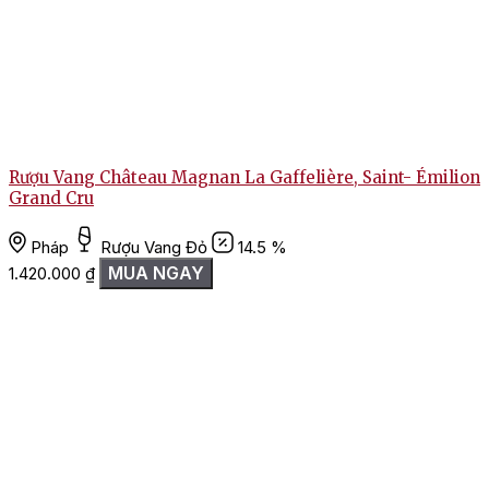
Rượu Vang Château Magnan La Gaffelière, Saint- Émilion
Grand Cru
Pháp
Rượu Vang Đỏ
14.5 %
MUA NGAY
1.420.000
₫
1