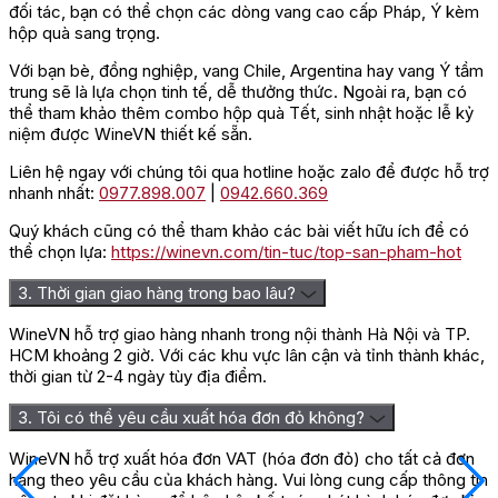
đối tác, bạn có thể chọn các dòng vang cao cấp Pháp, Ý kèm
hộp quà sang trọng.
Với bạn bè, đồng nghiệp, vang Chile, Argentina hay vang Ý tầm
trung sẽ là lựa chọn tinh tế, dễ thưởng thức. Ngoài ra, bạn có
thể tham khảo thêm combo hộp quà Tết, sinh nhật hoặc lễ kỷ
niệm được WineVN thiết kế sẵn.
Liên hệ ngay với chúng tôi qua hotline hoặc zalo để được hỗ trợ
nhanh nhất:
0977.898.007
|
0942.660.369
Quý khách cũng có thể tham khảo các bài viết hữu ích để có
thể chọn lựa:
https://winevn.com/tin-tuc/top-san-pham-hot
3. Thời gian giao hàng trong bao lâu?
WineVN hỗ trợ giao hàng nhanh trong nội thành Hà Nội và TP.
HCM khoảng 2 giờ. Với các khu vực lân cận và tỉnh thành khác,
thời gian từ 2-4 ngày tùy địa điểm.
3. Tôi có thể yêu cầu xuất hóa đơn đỏ không?
WineVN hỗ trợ xuất hóa đơn VAT (hóa đơn đỏ) cho tất cả đơn
hàng theo yêu cầu của khách hàng. Vui lòng cung cấp thông tin