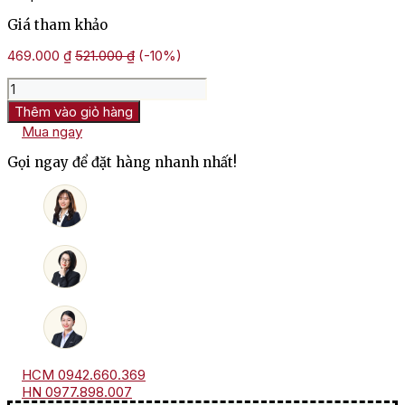
Giá tham khảo
469.000
₫
521.000
₫
(-10%)
Rượu
Vang
Thêm vào giỏ hàng
Pháp
Mua ngay
Domaine
Du
Gọi ngay để đặt hàng nhanh nhất!
Tertre
Les
Buttelieres
số
lượng
HCM 0942.660.369
HN 0977.898.007