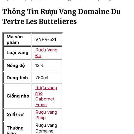
Thông Tin Rượu Vang Domaine Du
Tertre Les Buttelieres
Mã sản
VNPV-521
phẩm
Rượu Vang
Loại vang
Đỏ
Nồng độ
13%
Dung tích
750ml
Rượu vang
nho
Giống nho
Cabernet
Franc
Rượu vang
Xuất xứ
Pháp
Rượu vang
Thương
Domaine
hiệu