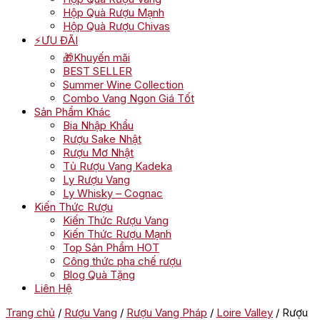
Hộp Quà Rượu Mạnh
Hộp Quà Rượu Chivas
⚡ƯU ĐÃI
🎁Khuyến mãi
BEST SELLER
Summer Wine Collection
Combo Vang Ngon Giá Tốt
Sản Phẩm Khác
Bia Nhập Khẩu
Rượu Sake Nhật
Rượu Mơ Nhật
Tủ Rượu Vang Kadeka
Ly Rượu Vang
Ly Whisky – Cognac
Kiến Thức Rượu
Kiến Thức Rượu Vang
Kiến Thức Rượu Mạnh
Top Sản Phẩm HOT
Công thức pha chế rượu
Blog Quà Tặng
Liên Hệ
Trang chủ
/
Rượu Vang
/
Rượu Vang Pháp
/
Loire Valley
/ Rượu