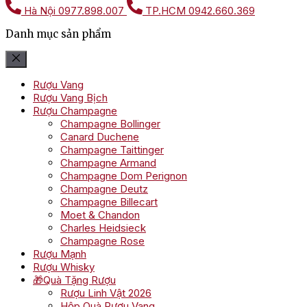
Hà Nội
0977.898.007
TP.HCM
0942.660.369
Danh mục sản phẩm
Rượu Vang
Rượu Vang Bịch
Rượu Champagne
Champagne Bollinger
Canard Duchene
Champagne Taittinger
Champagne Armand
Champagne Dom Perignon
Champagne Deutz
Champagne Billecart
Moet & Chandon
Charles Heidsieck
Champagne Rose
Rượu Mạnh
Rượu Whisky
🎁Quà Tặng Rượu
Rượu Linh Vật 2026
Hộp Quà Rượu Vang