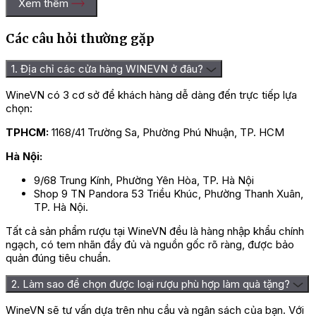
Xem thêm
Các câu hỏi thường gặp
1. Địa chỉ các cửa hàng WINEVN ở đâu?
WineVN có 3 cơ sở để khách hàng dễ dàng đến trực tiếp lựa
chọn:
TPHCM:
1168/41 Trường Sa, Phường Phú Nhuận, TP. HCM
Hà Nội:
9/68 Trung Kính, Phường Yên Hòa, TP. Hà Nội
Shop 9 TN Pandora 53 Triều Khúc, Phường Thanh Xuân,
TP. Hà Nội.
Tất cả sản phẩm rượu tại WineVN đều là hàng nhập khẩu chính
ngạch, có tem nhãn đầy đủ và nguồn gốc rõ ràng, được bảo
quản đúng tiêu chuẩn.
2. Làm sao để chọn được loại rượu phù hợp làm quà tặng?
WineVN sẽ tư vấn dựa trên nhu cầu và ngân sách của bạn. Với