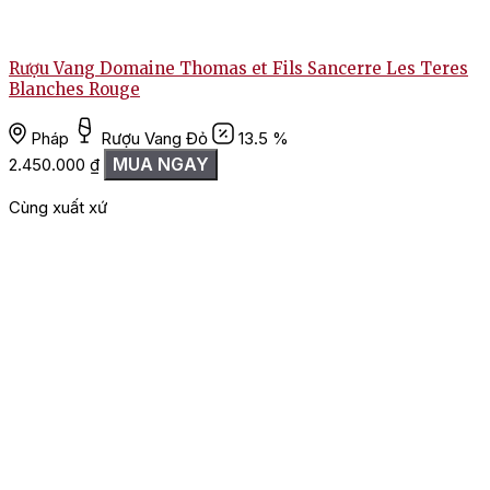
Rượu Vang Domaine Thomas et Fils Sancerre Les Teres
R
Blanches Rouge
Pháp
Rượu Vang Đỏ
13.5 %
1
MUA NGAY
2.450.000
₫
Cùng xuất xứ