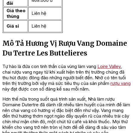
469.000 đ
đãi
Giá theo
Liên hệ
thùng
Giá sỉ
Liên hệ
Mô Tả Hương Vị Rượu Vang Domaine
Du Tertre Les Buttelieres
Tự hào là đứa con tinh thần của vùng làm vang
Loire Valley
,
chai rượu vang ngay từ khi xuất hiện trên thị trường chúng đã
thu hút được đông đảo những người biết đến. Nhờ có tên tuổi
trên thị trường bởi vậy mà sức tiêu thụ của sản phẩm
rượu vang
này đạt được con số đáng kể sau mỗi năm.
Hơn thế nữa trong suốt quá trình sản xuất, Nhà làm rượu
Domaine Dutertre đã dành rất nhiều tâm huyết của mình để làm
nên chai vang có hương vị đặc biệt đến như vậy. Vang mang
đến thứ hương thơm ngọt ngào đầy quyến rũ của nhiều trái cây
chín như mận chín đỏ, một chút từ café và khói thuốc. Mọi thứ
khiến cho vang trở nên tròn vị hơn để dễ dàng đi sâu vào tâm
hồn người thưởng thức một cách tự nhiên và sâu sắc.