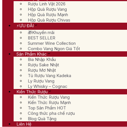
Rượu Linh Vật 2026
Hộp Quà Rượu Vang
Hộp Quà Rượu Mạnh
Hộp Quà Rượu Chivas
⚡ƯU ĐÃI
🎁Khuyến mãi
BEST SELLER
Summer Wine Collection
Combo Vang Ngon Giá Tốt
Sản Phẩm Khác
Bia Nhập Khẩu
Rượu Sake Nhật
Rượu Mơ Nhật
Tủ Rượu Vang Kadeka
Ly Rượu Vang
Ly Whisky – Cognac
Kiến Thức Rượu
Kiến Thức Rượu Vang
Kiến Thức Rượu Mạnh
Top Sản Phẩm HOT
Công thức pha chế rượu
Blog Quà Tặng
Liên Hệ