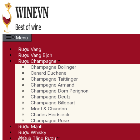
Chuyển
đến
nội
dung
Menu
Rượu Vang
Rượu Vang Bịch
Rượu Champagne
Champagne Bollinger
Canard Duchene
Champagne Taittinger
Champagne Armand
Champagne Dom Perignon
Champagne Deutz
Champagne Billecart
Moet & Chandon
Charles Heidsieck
Champagne Rose
Rượu Mạnh
Rượu Whisky
🎁Quà Tặng Rượu