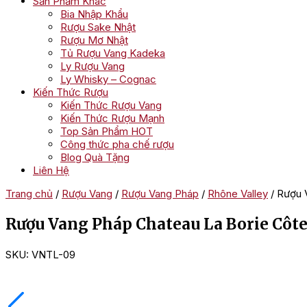
Sản Phẩm Khác
Bia Nhập Khẩu
Rượu Sake Nhật
Rượu Mơ Nhật
Tủ Rượu Vang Kadeka
Ly Rượu Vang
Ly Whisky – Cognac
Kiến Thức Rượu
Kiến Thức Rượu Vang
Kiến Thức Rượu Mạnh
Top Sản Phẩm HOT
Công thức pha chế rượu
Blog Quà Tặng
Liên Hệ
Trang chủ
/
Rượu Vang
/
Rượu Vang Pháp
/
Rhône Valley
/ Rượu 
Rượu Vang Pháp Chateau La Borie Côt
SKU:
VNTL-09