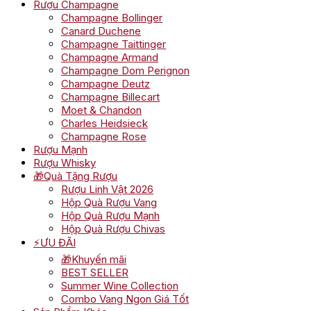
Rượu Champagne
Champagne Bollinger
Canard Duchene
Champagne Taittinger
Champagne Armand
Champagne Dom Perignon
Champagne Deutz
Champagne Billecart
Moet & Chandon
Charles Heidsieck
Champagne Rose
Rượu Mạnh
Rượu Whisky
🎁Quà Tặng Rượu
Rượu Linh Vật 2026
Hộp Quà Rượu Vang
Hộp Quà Rượu Mạnh
Hộp Quà Rượu Chivas
⚡ƯU ĐÃI
🎁Khuyến mãi
BEST SELLER
Summer Wine Collection
Combo Vang Ngon Giá Tốt