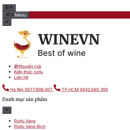
Menu
🎁Khuyến mãi
Kiến thức rượu
Liên hệ
Hà Nội
0977.898.007
TP.HCM
0942.660.369
Danh mục sản phẩm
Rượu Vang
Rượu Vang Bịch