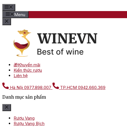
Menu
🎁Khuyến mãi
Kiến thức rượu
Liên hệ
Hà Nội
0977.898.007
TP.HCM
0942.660.369
Danh mục sản phẩm
Rượu Vang
Rượu Vang Bịch