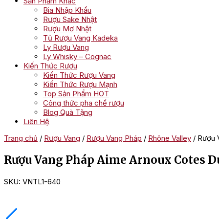
Sản Phẩm Khác
Bia Nhập Khẩu
Rượu Sake Nhật
Rượu Mơ Nhật
Tủ Rượu Vang Kadeka
Ly Rượu Vang
Ly Whisky – Cognac
Kiến Thức Rượu
Kiến Thức Rượu Vang
Kiến Thức Rượu Mạnh
Top Sản Phẩm HOT
Công thức pha chế rượu
Blog Quà Tặng
Liên Hệ
Trang chủ
/
Rượu Vang
/
Rượu Vang Pháp
/
Rhône Valley
/ Rượu 
Rượu Vang Pháp Aime Arnoux Cotes D
SKU:
VNTL1-640