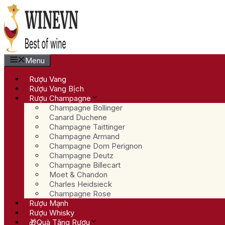
Chuyển
đến
nội
dung
Menu
Rượu Vang
Rượu Vang Bịch
Rượu Champagne
Champagne Bollinger
Canard Duchene
Champagne Taittinger
Champagne Armand
Champagne Dom Perignon
Champagne Deutz
Champagne Billecart
Moet & Chandon
Charles Heidsieck
Champagne Rose
Rượu Mạnh
Rượu Whisky
🎁Quà Tặng Rượu