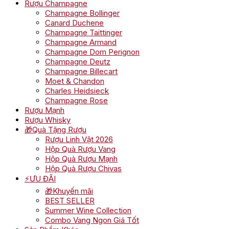
Rượu Champagne
Champagne Bollinger
Canard Duchene
Champagne Taittinger
Champagne Armand
Champagne Dom Perignon
Champagne Deutz
Champagne Billecart
Moet & Chandon
Charles Heidsieck
Champagne Rose
Rượu Mạnh
Rượu Whisky
🎁Quà Tặng Rượu
Rượu Linh Vật 2026
Hộp Quà Rượu Vang
Hộp Quà Rượu Mạnh
Hộp Quà Rượu Chivas
⚡ƯU ĐÃI
🎁Khuyến mãi
BEST SELLER
Summer Wine Collection
Combo Vang Ngon Giá Tốt