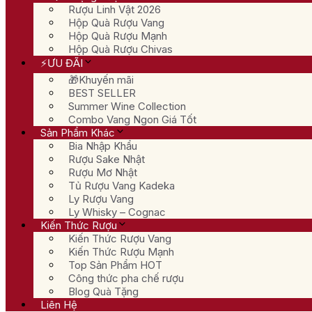
Rượu Linh Vật 2026
Hộp Quà Rượu Vang
Hộp Quà Rượu Mạnh
Hộp Quà Rượu Chivas
⚡ƯU ĐÃI
🎁Khuyến mãi
BEST SELLER
Summer Wine Collection
Combo Vang Ngon Giá Tốt
Sản Phẩm Khác
Bia Nhập Khẩu
Rượu Sake Nhật
Rượu Mơ Nhật
Tủ Rượu Vang Kadeka
Ly Rượu Vang
Ly Whisky – Cognac
Kiến Thức Rượu
Kiến Thức Rượu Vang
Kiến Thức Rượu Mạnh
Top Sản Phẩm HOT
Công thức pha chế rượu
Blog Quà Tặng
Liên Hệ