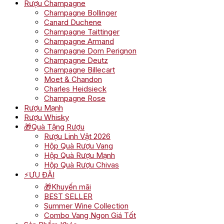
Rượu Champagne
Champagne Bollinger
Canard Duchene
Champagne Taittinger
Champagne Armand
Champagne Dom Perignon
Champagne Deutz
Champagne Billecart
Moet & Chandon
Charles Heidsieck
Champagne Rose
Rượu Mạnh
Rượu Whisky
🎁Quà Tặng Rượu
Rượu Linh Vật 2026
Hộp Quà Rượu Vang
Hộp Quà Rượu Mạnh
Hộp Quà Rượu Chivas
⚡ƯU ĐÃI
🎁Khuyến mãi
BEST SELLER
Summer Wine Collection
Combo Vang Ngon Giá Tốt