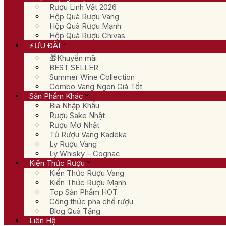
Rượu Linh Vật 2026
Hộp Quà Rượu Vang
Hộp Quà Rượu Mạnh
Hộp Quà Rượu Chivas
⚡ƯU ĐÃI
🎁Khuyến mãi
BEST SELLER
Summer Wine Collection
Combo Vang Ngon Giá Tốt
Sản Phẩm Khác
Bia Nhập Khẩu
Rượu Sake Nhật
Rượu Mơ Nhật
Tủ Rượu Vang Kadeka
Ly Rượu Vang
Ly Whisky – Cognac
Kiến Thức Rượu
Kiến Thức Rượu Vang
Kiến Thức Rượu Mạnh
Top Sản Phẩm HOT
Công thức pha chế rượu
Blog Quà Tặng
Liên Hệ