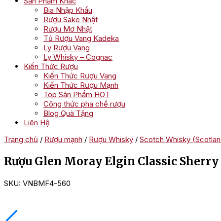
Sản Phẩm Khác
Bia Nhập Khẩu
Rượu Sake Nhật
Rượu Mơ Nhật
Tủ Rượu Vang Kadeka
Ly Rượu Vang
Ly Whisky – Cognac
Kiến Thức Rượu
Kiến Thức Rượu Vang
Kiến Thức Rượu Mạnh
Top Sản Phẩm HOT
Công thức pha chế rượu
Blog Quà Tặng
Liên Hệ
Trang chủ
/
Rượu mạnh
/
Rượu Whisky
/
Scotch Whisky (Scotlan
Rượu Glen Moray Elgin Classic Sherry
SKU:
VNBMF4-560