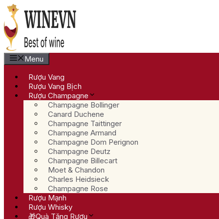
Chuyển
đến
nội
dung
Menu
Rượu Vang
Rượu Vang Bịch
Rượu Champagne
Champagne Bollinger
Canard Duchene
Champagne Taittinger
Champagne Armand
Champagne Dom Perignon
Champagne Deutz
Champagne Billecart
Moet & Chandon
Charles Heidsieck
Champagne Rose
Rượu Mạnh
Rượu Whisky
🎁Quà Tặng Rượu