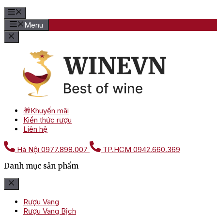
Menu
🎁Khuyến mãi
Kiến thức rượu
Liên hệ
Hà Nội
0977.898.007
TP.HCM
0942.660.369
Danh mục sản phẩm
Rượu Vang
Rượu Vang Bịch