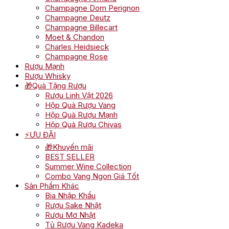
Champagne Dom Perignon
Champagne Deutz
Champagne Billecart
Moet & Chandon
Charles Heidsieck
Champagne Rose
Rượu Mạnh
Rượu Whisky
🎁Quà Tặng Rượu
Rượu Linh Vật 2026
Hộp Quà Rượu Vang
Hộp Quà Rượu Mạnh
Hộp Quà Rượu Chivas
⚡ƯU ĐÃI
🎁Khuyến mãi
BEST SELLER
Summer Wine Collection
Combo Vang Ngon Giá Tốt
Sản Phẩm Khác
Bia Nhập Khẩu
Rượu Sake Nhật
Rượu Mơ Nhật
Tủ Rượu Vang Kadeka