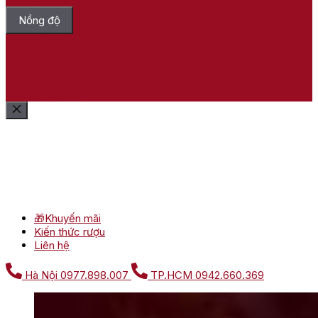
Nồng độ
Bỏ chọn tất cả
Lọc sản phẩm
Xóa bộ lọc
Show
(
18
)
Cancel
Lọc sản phẩm
Xóa bộ lọc
🎁Khuyến mãi
Kiến thức rượu
Liên hệ
Hà Nội
0977.898.007
TP.HCM
0942.660.369