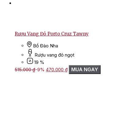
Rượu Vang Đỏ Porto Cruz Tawny
Bồ Đào Nha
Rượu vang đỏ ngọt
19 %
Giá
Giá
MUA NGAY
515.000
₫
-9%
470.000
₫
gốc
hiện
là:
tại
515.000 ₫.
là:
470.000 ₫.