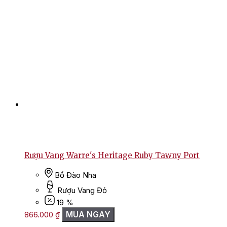
Rượu Vang Warre's Heritage Ruby Tawny Port
Bồ Đào Nha
Rượu Vang Đỏ
19 %
MUA NGAY
866.000
₫