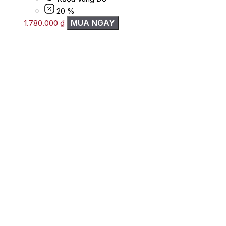
20 %
MUA NGAY
1.780.000
₫