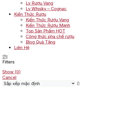
Ly Rượu Vang
Ly Whisky – Cognac
Kiến Thức Rượu
Kiến Thức Rượu Vang
Kiến Thức Rượu Mạnh
Top Sản Phẩm HOT
Công thức pha chế rượu
Blog Quà Tặng
Liên Hệ
Filters
Show
(
0
)
Cancel