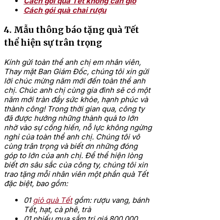
Cách gói quà Tết không cần giỏ
Cách gói quà chai rượu
4. Mẫu thông báo tặng quà Tết
thể hiện sự trân trọng
Kính gửi toàn thể anh chị em nhân viên,
Thay mặt Ban Giám Đốc, chúng tôi xin gửi
lời chúc mừng năm mới đến toàn thể anh
chị. Chúc anh chị cùng gia đình sẽ có một
năm mới tràn đầy sức khỏe, hạnh phúc và
thành công!
Trong thời gian qua, công ty
đã được hưởng những thành quả to lớn
nhờ vào sự cống hiến, nỗ lực không ngừng
nghỉ của toàn thể anh chị. Chúng tôi vô
cùng trân trọng và biết ơn những đóng
góp to lớn của anh chị.
Để thể hiện lòng
biết ơn sâu sắc của công ty, chúng tôi xin
trao tặng mỗi nhân viên một phần quà Tết
đặc biệt, bao gồm:
01
giỏ quà Tết
gồm: rượu vang, bánh
Tết, hạt, cà phê, trà
01 phiếu mua sắm trị giá 800.000