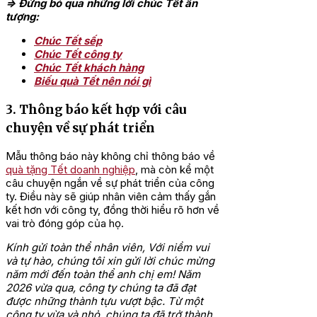
=> Đừng bỏ qua những lời chúc Tết ấn
tượng:
Chúc Tết sếp
Chúc Tết công ty
Chúc Tết khách hàng
Biếu quà Tết nên nói gì
3. Thông báo kết hợp với câu
chuyện về sự phát triển
Mẫu thông báo này không chỉ thông báo về
quà tặng Tết doanh nghiệp
, mà còn kể một
câu chuyện ngắn về sự phát triển của công
ty. Điều này sẽ giúp nhân viên cảm thấy gắn
kết hơn với công ty, đồng thời hiểu rõ hơn về
vai trò đóng góp của họ.
Kính gửi toàn thể nhân viên,
Với niềm vui
và tự hào, chúng tôi xin gửi lời chúc mừng
năm mới đến toàn thể anh chị em!
Năm
2026 vừa qua, công ty chúng ta đã đạt
được những thành tựu vượt bậc. Từ một
công ty vừa và nhỏ, chúng ta đã trở thành