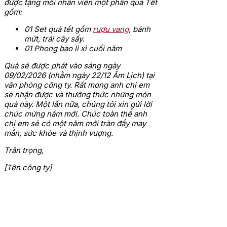
được tặng mỗi nhân viên một phần quà Tết
gồm:
01 Set quà tết gồm
rượu vang
, bánh
mứt, trái cây sấy.
01 Phong bao lì xì cuối năm
Quà sẽ được phát vào sáng ngày
09/02/2026 (nhằm ngày 22/12 Âm Lịch) tại
văn phòng công ty. Rất mong anh chị em
sẽ nhận được và thưởng thức những món
quà này. Một lần nữa, chúng tôi xin gửi lời
chúc mừng năm mới. Chúc toàn thể anh
chị em sẽ có một năm mới tràn đầy may
mắn, sức khỏe và thịnh vượng.
Trân trọng,
[Tên công ty]