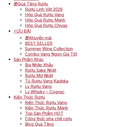
🎁Quà Tặng Rượu
Rượu Linh Vật 2026
Hộp Quà Rượu Vang
Hộp Quà Rượu Mạnh
Hộp Quà Rượu Chivas
⚡ƯU ĐÃI
🎁Khuyến mãi
BEST SELLER
Summer Wine Collection
Combo Vang Ngon Giá Tốt
Sản Phẩm Khác
Bia Nhập Khẩu
Rượu Sake Nhật
Rượu Mơ Nhật
Tủ Rượu Vang Kadeka
Ly Rượu Vang
Ly Whisky – Cognac
Kiến Thức Rượu
Kiến Thức Rượu Vang
Kiến Thức Rượu Mạnh
Top Sản Phẩm HOT
Công thức pha chế rượu
Blog Quà Tặng