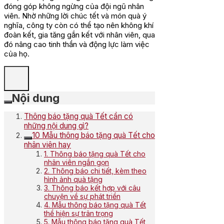
đóng góp không ngừng của đội ngũ nhân
viên. Nhờ những lời chúc tết và món quà ý
nghĩa, công ty còn có thể tạo nên không khí
đoàn kết, gia tăng gắn kết với nhân viên, qua
đó nâng cao tinh thần và động lực làm việc
của họ.
Nội dung
Thông báo tặng quà Tết cần có
những nội dung gì?
10 Mẫu thông báo tặng quà Tết cho
nhân viên hay
1. Thông báo tặng quà Tết cho
nhân viên ngắn gọn
2. Thông báo chi tiết, kèm theo
hình ảnh quà tặng
3. Thông báo kết hợp với câu
chuyện về sự phát triển
4. Mẫu thông báo tặng quà Tết
thể hiện sự trân trọng
5. Mẫu thông báo tặng quà Tết