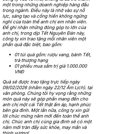
một trong những doanh nghiệp hàng đầu
trong ngành. Điều này là nhờ vào sự nỗ
lực, sáng tạo và cống hiến không ngừng
nghỉ của toàn thể anh chị em nhân viên.
Để ghi nhận những đóng góp to lớn của
anh chị, trong dịp Tết Nguyên Đán này,
công ty xin trao tặng mỗi nhân viên một
phần quà đặc biệt, bao gồm:
01 túi quà gồm: rượu vang, bánh Tết,
trà thượng hạng
01 phiếu mua sắm trị giá 1.000.000
VNĐ
Quà sẽ được trao tặng trực tiếp ngày
09/02/2026 (nhằm ngày 22/12 Âm Lịch). tại
văn phòng. Chúng tôi hy vọng rằng những
món quà này sẽ góp phần mang đến cho
anh chị một cái Tết thật ấm áp, hạnh phúc
bên gia đình.
Một lần nữa, công ty xin gửi
lời chúc mừng năm mới đến toàn thể anh
chị. Chúc anh chị cùng gia đình sẽ có một
năm mới tràn đầy sức khỏe, may mắn và
thịnh vượng!