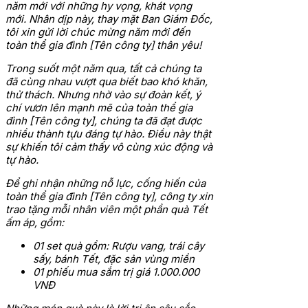
năm mới với những hy vọng, khát vọng
mới. Nhân dịp này, thay mặt Ban Giám Đốc,
tôi xin gửi lời chúc mừng năm mới đến
toàn thể gia đình [Tên công ty] thân yêu!
Trong suốt một năm qua, tất cả chúng ta
đã cùng nhau vượt qua biết bao khó khăn,
thử thách. Nhưng nhờ vào sự đoàn kết, ý
chí vươn lên mạnh mẽ của toàn thể gia
đình [Tên công ty], chúng ta đã đạt được
nhiều thành tựu đáng tự hào. Điều này thật
sự khiến tôi cảm thấy vô cùng xúc động và
tự hào.
Để ghi nhận những nỗ lực, cống hiến của
toàn thể gia đình [Tên công ty], công ty xin
trao tặng mỗi nhân viên một phần quà Tết
ấm áp, gồm:
01 set quà gồm: Rượu vang, trái cây
sấy, bánh Tết, đặc sản vùng miền
01 phiếu mua sắm trị giá 1.000.000
VNĐ