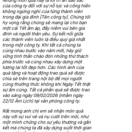
Những món quà này là lời tri ân sâu sắc
của công ty đối với sự nỗ lực và cống hiến
không ngừng nghỉ của từng thành viên
trong đại gia đình [Tên công ty]. Chúng tôi
hy vọng rằng chúng sẽ mang lại cho bạn
một cái Tết ấm áp, đầy niềm vui bên gia
đình và người thân yêu.
Sự kết nối giữa
các thành viên luôn là điều quý giá nhất
trong một công ty. Khi tất cả chúng ta
cùng nhau bước vào năm mới, hãy giữ
vững tinh thần chào đón những thử thách
phía trước và cùng nhau xây dựng một
tương lai tốt đẹp hơn. Các hình ảnh của
quà tặng và hoạt động trao quà sẽ được
chia sẻ trên trang nội bộ để mọi người
cùng thưởng thức không khí Ngày Tết thật
sự ấm cúng.
Tất cả phần quà sẽ được trao
vào sáng ngày 09/02/2026 (nhằm ngày
22/12 Âm Lịch) tại văn phòng công ty.
Rất mong anh chị em sẽ nhận món quà
này với sự vui vẻ và nụ cười trên môi, như
một minh chứng cho sự yêu thương và gắn
kết mà chúng ta đã xây dựng suốt thời gian