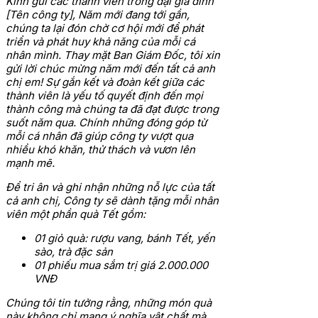
Kính gửi các thành viên trong đại gia đình
[Tên công ty],
Năm mới đang tới gần,
chúng ta lại đón chờ cơ hội mới để phát
triển và phát huy khả năng của mỗi cá
nhân mình. Thay mặt Ban Giám Đốc, tôi xin
gửi lời chúc mừng năm mới đến tất cả anh
chị em!
Sự gắn kết và đoàn kết giữa các
thành viên là yếu tố quyết định đến mọi
thành công mà chúng ta đã đạt được trong
suốt năm qua. Chính những đóng góp từ
mỗi cá nhân đã giúp công ty vượt qua
nhiều khó khăn, thử thách và vươn lên
mạnh mẽ.
Để tri ân và ghi nhận những nỗ lực của tất
cả anh chị, Công ty sẽ dành tặng mỗi nhân
viên một phần quà Tết gồm:
01 giỏ quà: rượu vang, bánh Tết, yến
sào, trà đặc sản
01 phiếu mua sắm trị giá 2.000.000
VNĐ
Chúng tôi tin tưởng rằng, những món quà
này không chỉ mang ý nghĩa vật chất mà