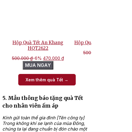
Hộp Quà Tết An Khang
Hộp Quà Tết Phúc Lộc HQ
HQT2622
Giá
500.000
₫
-6%
470.00
Giá
Giá
gốc
500.000
₫
-6%
470.000
₫
MUA NGAY
gốc
hiện
là:
MUA NGAY
là:
tại
500.000 
500.000 ₫.
là:
Xem thêm quà Tết →
470.000 ₫.
5. Mẫu thông báo tặng quà Tết
cho nhân viên ấm áp
Kính gửi toàn thể gia đình [Tên công ty]
Trong không khí se lạnh của mùa Đông,
chúng ta lại đang chuẩn bị đón chào một