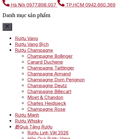
Hà Nội
0977.898.007
TP.HCM
0942.660.369
Danh mục sản phẩm
Rượu Vang
Rượu Vang Bịch
Rượu Champagne
Champagne Bollinger
Canard Duchene
Champagne Taittinger
Champagne Armand
Champagne Dom Perignon
Champagne Deutz
Champagne Billecart
Moet & Chandon
Charles Heidsieck
Champagne Rose
Rượu Mạnh
Rượu Whisky
🎁Quà Tặng Rượu
Rượu Linh Vật 2026
Hộp Quà Rượu Vang