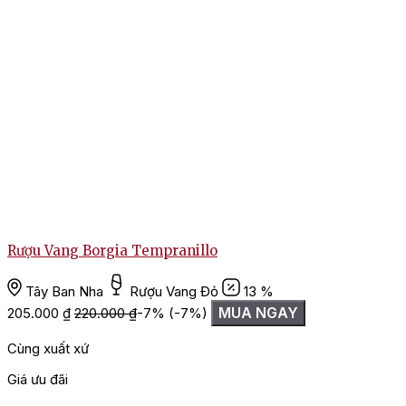
R
Rượu Vang Borgia Tempranillo
Tây Ban Nha
Rượu Vang Đỏ
13 %
MUA NGAY
205.000
₫
220.000
₫
-7%
(-7%)
Cùng xuất xứ
Giá ưu đãi
G