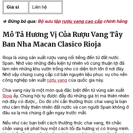
Giá sỉ
Liên hệ
=> Đừng bỏ qua:
Bộ sưu tập
rượu vang cao cấp
chính hãng
Mô Tả Hương Vị Của Rượu Vang Tây
Ban Nha Macan Clasico Rioja
Rioja là vùng sản xuất rượu vang nổi tiếng đến từ đất nước
Spain. Nhờ vào những điều kiện tự nhiên vô cùng thuận lợi đã
làm nên những khu vườn trồng nho có diện tích lớn ở nơi đây.
Nhờ vậy chúng cung cấp cơ bản nguyên liệu phục vụ cho nền
công nghiệp sản xuất
rượu vang
của quốc gia này.
Chai vang này là một món quà đặc biệt đến từ vùng sản xuất
Rioja
ấy. Chúng hội tụ được đầy đủ những giá trị mà thiên nhiên
nơi đây có được,. Do đó chỉ cần thưởng thức chai vang là bạn
như cảm thấy thiên nhiên đất nước và con người Spain không ở
đâu xa lạ mà chúng ở gần ngay trước mắt.
Nếu như các bạn biết cách thưởng thức chai vang, thì chắc
chắn vang sẽ phát huy một cách tối đa hương vị có trong mình.