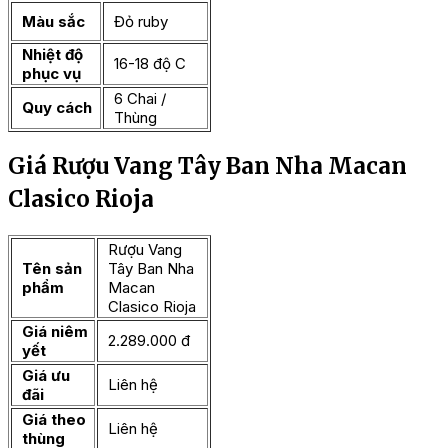
Màu sắc
Đỏ ruby
Nhiệt độ
16-18 độ C
phục vụ
6 Chai /
Quy cách
Thùng
Giá Rượu Vang Tây Ban Nha Macan
Clasico Rioja
Rượu Vang
Tên sản
Tây Ban Nha
phẩm
Macan
Clasico Rioja
Giá niêm
2.289.000 đ
yết
Giá ưu
Liên hệ
đãi
Giá theo
Liên hệ
thùng