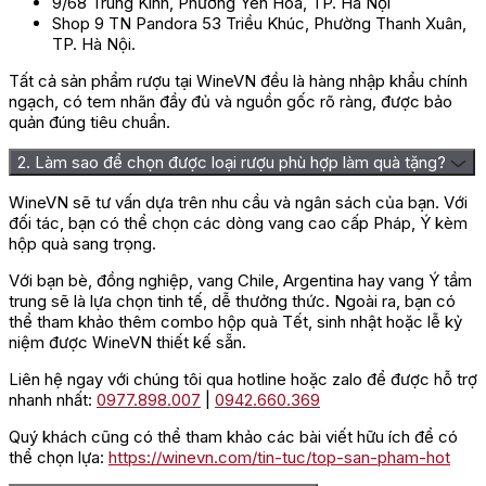
9/68 Trung Kính, Phường Yên Hòa, TP. Hà Nội
Shop 9 TN Pandora 53 Triều Khúc, Phường Thanh Xuân,
TP. Hà Nội.
Tất cả sản phẩm rượu tại WineVN đều là hàng nhập khẩu chính
ngạch, có tem nhãn đầy đủ và nguồn gốc rõ ràng, được bảo
quản đúng tiêu chuẩn.
2. Làm sao để chọn được loại rượu phù hợp làm quà tặng?
WineVN sẽ tư vấn dựa trên nhu cầu và ngân sách của bạn. Với
đối tác, bạn có thể chọn các dòng vang cao cấp Pháp, Ý kèm
hộp quà sang trọng.
Với bạn bè, đồng nghiệp, vang Chile, Argentina hay vang Ý tầm
trung sẽ là lựa chọn tinh tế, dễ thưởng thức. Ngoài ra, bạn có
thể tham khảo thêm combo hộp quà Tết, sinh nhật hoặc lễ kỷ
niệm được WineVN thiết kế sẵn.
Liên hệ ngay với chúng tôi qua hotline hoặc zalo để được hỗ trợ
Đánh giá
nhanh nhất:
0977.898.007
|
0942.660.369
Chưa có đánh giá nào.
Quý khách cũng có thể tham khảo các bài viết hữu ích để có
thể chọn lựa:
https://winevn.com/tin-tuc/top-san-pham-hot
Hãy là người đầu tiên nhận xét “Rượu Vang Tây Ban Nha Macan
Clasico Rioja”