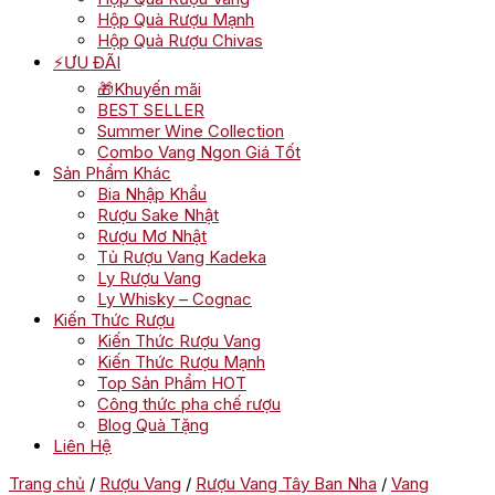
Hộp Quà Rượu Mạnh
Hộp Quà Rượu Chivas
⚡ƯU ĐÃI
🎁Khuyến mãi
BEST SELLER
Summer Wine Collection
Combo Vang Ngon Giá Tốt
Sản Phẩm Khác
Bia Nhập Khẩu
Rượu Sake Nhật
Rượu Mơ Nhật
Tủ Rượu Vang Kadeka
Ly Rượu Vang
Ly Whisky – Cognac
Kiến Thức Rượu
Kiến Thức Rượu Vang
Kiến Thức Rượu Mạnh
Top Sản Phẩm HOT
Công thức pha chế rượu
Blog Quà Tặng
Liên Hệ
Trang chủ
/
Rượu Vang
/
Rượu Vang Tây Ban Nha
/
Vang