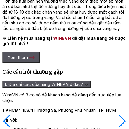
Hơn thế nữa bạn nên thưởng thức vang kèm theo một số món
ăn cơ bản như thịt đỏ nướng hay thịt cừu. Trong điều kiện nhiệt
độ từ 16-18 độ chắc chắn vang sẽ phát huy được một cách tối
đa hương vị có trong vang. Và chắc chắn 1 điều rằng bất cứ ai
nếu như có cơ hội được nếm thử rượu cũng đều gật đầu tấm
tắc ca ngời sự đặc biệt có trong hương vị của chai vang này.
⇒ Liên hệ mua hàng tại
WINEVN
để đặt mua hàng để được
giá tốt nhất!
Xem thêm
Các câu hỏi thường gặp
1. Địa chỉ các cửa hàng WINEVN ở đâu?
WineVN có 3 cơ sở để khách hàng dễ dàng đến trực tiếp lựa
chọn:
TPHCM:
1168/41 Trường Sa, Phường Phú Nhuận, TP. HCM
Hà Nội: