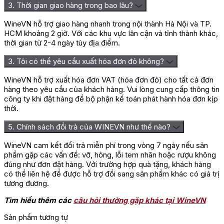
3. Thời gian giao hàng trong bao lâu?
Bạn phải
đăng nhập
để gửi đánh giá.
WineVN hỗ trợ giao hàng nhanh trong nội thành Hà Nội và TP.
HCM khoảng 2 giờ. Với các khu vực lân cận và tỉnh thành khác,
thời gian từ 2-4 ngày tùy địa điểm.
3. Tôi có thể yêu cầu xuất hóa đơn đỏ không?
WineVN hỗ trợ xuất hóa đơn VAT (hóa đơn đỏ) cho tất cả đơn
hàng theo yêu cầu của khách hàng. Vui lòng cung cấp thông tin
công ty khi đặt hàng để bộ phận kế toán phát hành hóa đơn kịp
thời.
5. Chính sách đổi trả của WINEVN như thế nào?
WineVN cam kết đổi trả miễn phí trong vòng 7 ngày nếu sản
phẩm gặp các vấn đề: vỡ, hỏng, lỗi tem nhãn hoặc rượu không
đúng như đơn đặt hàng. Với trường hợp quà tặng, khách hàng
có thể liên hệ để được hỗ trợ đổi sang sản phẩm khác có giá trị
tương đương.
Tìm hiểu thêm các
câu hỏi thường gặp khác tại WineVN
Sản phẩm tương tự