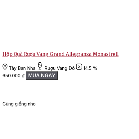
Hộp Quà Rượu Vang Grand Allegranza Monastrell
Tây Ban Nha
Rượu Vang Đỏ
14.5 %
MUA NGAY
650.000
₫
Cùng giống nho
G