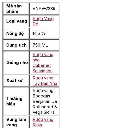
Mã sản
VNPV-2289
phẩm
Rượu Vang
Loại vang
Đỏ
Nồng độ
14,5 %
Dung tích
750 ML
Rượu vang
nho
Giống nho
Cabernet
Sauvignon
Rượu vang
Xuất xứ
Tây Ban Nha
Rượu vang
Bodegas
Thương
Benjamin De
hiệu
Rothschild &
Vega Sicilia
Vùng làm
Rượu vang
vang
Rioja