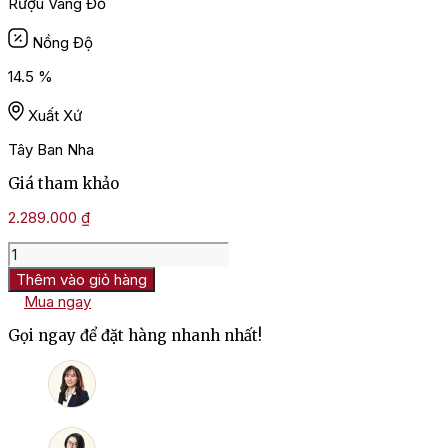
Rượu Vang Đỏ
Nồng Độ
14.5 %
Xuất Xứ
Tây Ban Nha
Giá tham khảo
2.289.000
₫
Rượu
Vang
Thêm vào giỏ hàng
Tây
Mua ngay
Ban
Nha
Gọi ngay để đặt hàng nhanh nhất!
Macan
Clasico
Rioja
số
lượng