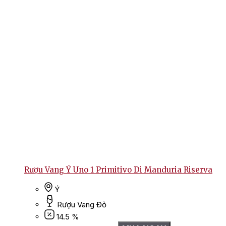
Rượu Vang Ý Uno 1 Primitivo Di Manduria Riserva
Ý
Rượu Vang Đỏ
14.5 %
Giá
Giá