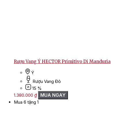
Rượu Vang Ý HECTOR Primitivo Di Manduria
Ý
Rượu Vang Đỏ
15 %
MUA NGAY
1.380.000
₫
Mua 6 tặng 1