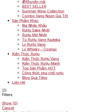
🎁Khuyến mãi
BEST SELLER
Summer Wine Collection
Combo Vang Ngon Giá Tốt
Sản Phẩm Khác
Bia Nhập Khẩu
Rượu Sake Nhật
Rượu Mơ Nhật
Tủ Rượu Vang Kadeka
Ly Rượu Vang
Ly Whisky – Cognac
Kiến Thức Rượu
Kiến Thức Rượu Vang
Kiến Thức Rượu Mạnh
Top Sản Phẩm HOT
Công thức pha chế rượu
Blog Quà Tặng
Liên Hệ
Filters
Show
(
0
)
Cancel