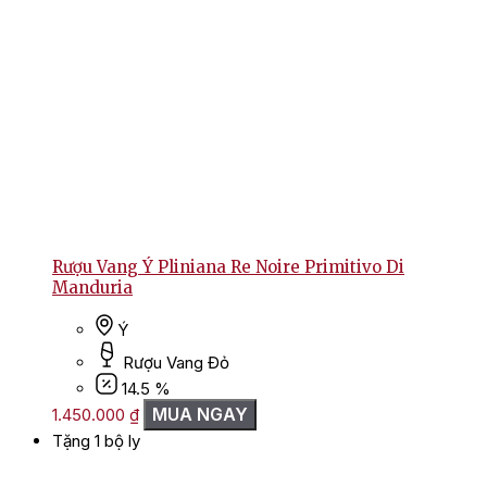
Rượu Vang Ý Pliniana Re Noire Primitivo Di
Manduria
Ý
Rượu Vang Đỏ
14.5 %
MUA NGAY
1.450.000
₫
Tặng 1 bộ ly