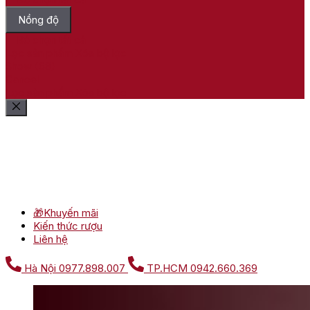
Nồng độ
Bỏ chọn tất cả
Lọc sản phẩm
Xóa bộ lọc
Show
(
68
)
Cancel
Lọc sản phẩm
Xóa bộ lọc
🎁Khuyến mãi
Kiến thức rượu
Liên hệ
Hà Nội
0977.898.007
TP.HCM
0942.660.369