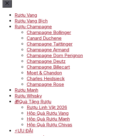
Rượu Vang
Rượu Vang Bịch
Rượu Champagne
Champagne Bollinger
Canard Duchene
Champagne Taittinger
Champagne Armand
Champagne Dom Perignon
Champagne Deutz
Champagne Billecart
Moet & Chandon
Charles Heidsieck
Champagne Rose
Rượu Mạnh
Rượu Whisky
🎁Quà Tặng Rượu
Rượu Linh Vật 2026
Hộp Quà Rượu Vang
Hộp Quà Rượu Mạnh
Hộp Quà Rượu Chivas
⚡ƯU ĐÃI