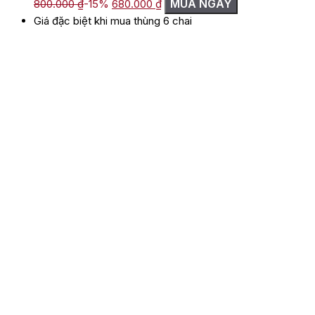
MUA NGAY
800.000
₫
-15%
680.000
₫
gốc
hiện
Giá đặc biệt khi mua thùng 6 chai
là:
tại
800.000 ₫.
là:
680.000 ₫.