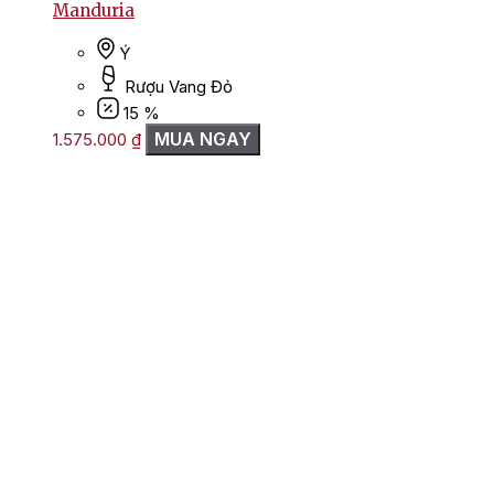
Manduria
Ý
Rượu Vang Đỏ
15 %
MUA NGAY
1.575.000
₫