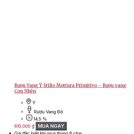
Rượu Vang Ý Stilio Mottura Primitivo – Rượu vang
Con Nhện
Ý
Rượu Vang Đỏ
14.5 %
MUA NGAY
610.000
₫
Giá đặc biệt khi mua thùng 6 chai