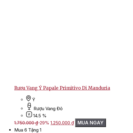
Rượu Vang Ý Papale Primitivo Di Manduria
Ý
Rượu Vang Đỏ
14.5 %
Giá
Giá
MUA NGAY
1.750.000
₫
-29%
1.250.000
₫
gốc
hiện
Mua 6 Tặng 1
là:
tại