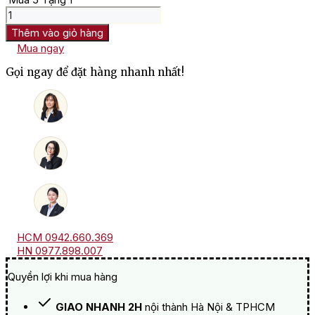
Rượu
vang
Thêm vào giỏ hàng
Juvenis
Mua ngay
Primitivo
Di
Gọi ngay để đặt hàng nhanh nhất!
Manduria
số
lượng
HCM 0942.660.369
HN 0977.898.007
Quyền lợi khi mua hàng
GIAO NHANH 2H
nội thành Hà Nội & TPHCM