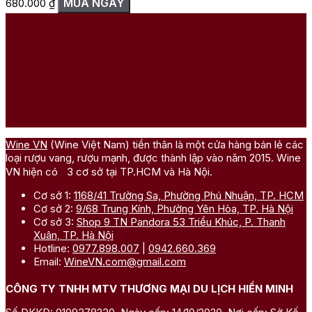
MUA NGAY
680.000
₫
Wine VN
(Wine Việt Nam) tiền thân là một cửa hàng bán lẻ các
loại rượu vang, rượu mạnh, được thành lập vào năm 2015. Wine
VN hiện có 3 cơ sở tại TP.HCM và Hà Nội.
Cơ sở 1:
1168/41 Trường Sa, Phường Phú Nhuận, TP. HCM
Cơ sở 2:
9/68 Trung Kính, Phường Yên Hòa, TP. Hà Nội
Cơ sở 3:
Shop 9 TN Pandora 53 Triều Khúc, P. Thanh
Xuân, TP. Hà Nội
Hotline:
0977.898.007
|
0942.660.369
Email:
WineVN.com@gmail.com
CÔNG TY TNHH MTV THƯƠNG MẠI DU LỊCH HIỀN MINH