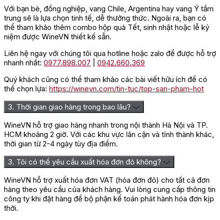
Với bạn bè, đồng nghiệp, vang Chile, Argentina hay vang Ý tầm
trung sẽ là lựa chọn tinh tế, dễ thưởng thức. Ngoài ra, bạn có
thể tham khảo thêm combo hộp quà Tết, sinh nhật hoặc lễ kỷ
niệm được WineVN thiết kế sẵn.
Liên hệ ngay với chúng tôi qua hotline hoặc zalo để được hỗ trợ
nhanh nhất:
0977.898.007
|
0942.660.369
Quý khách cũng có thể tham khảo các bài viết hữu ích để có
thể chọn lựa:
https://winevn.com/tin-tuc/top-san-pham-hot
3. Thời gian giao hàng trong bao lâu?
WineVN hỗ trợ giao hàng nhanh trong nội thành Hà Nội và TP.
HCM khoảng 2 giờ. Với các khu vực lân cận và tỉnh thành khác,
thời gian từ 2-4 ngày tùy địa điểm.
3. Tôi có thể yêu cầu xuất hóa đơn đỏ không?
WineVN hỗ trợ xuất hóa đơn VAT (hóa đơn đỏ) cho tất cả đơn
hàng theo yêu cầu của khách hàng. Vui lòng cung cấp thông tin
công ty khi đặt hàng để bộ phận kế toán phát hành hóa đơn kịp
thời.