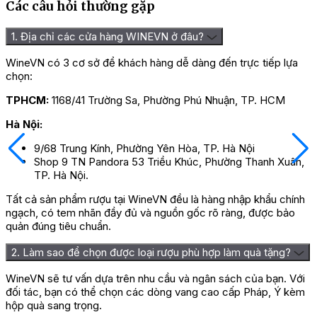
Các câu hỏi thường gặp
1. Địa chỉ các cửa hàng WINEVN ở đâu?
WineVN có 3 cơ sở để khách hàng dễ dàng đến trực tiếp lựa
chọn:
TPHCM:
1168/41 Trường Sa, Phường Phú Nhuận, TP. HCM
Hà Nội:
9/68 Trung Kính, Phường Yên Hòa, TP. Hà Nội
Shop 9 TN Pandora 53 Triều Khúc, Phường Thanh Xuân,
TP. Hà Nội.
Tất cả sản phẩm rượu tại WineVN đều là hàng nhập khẩu chính
ngạch, có tem nhãn đầy đủ và nguồn gốc rõ ràng, được bảo
quản đúng tiêu chuẩn.
2. Làm sao để chọn được loại rượu phù hợp làm quà tặng?
WineVN sẽ tư vấn dựa trên nhu cầu và ngân sách của bạn. Với
đối tác, bạn có thể chọn các dòng vang cao cấp Pháp, Ý kèm
hộp quà sang trọng.