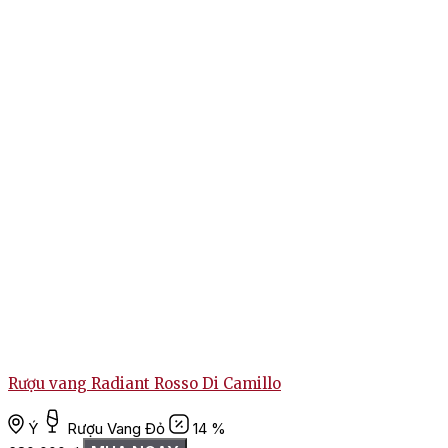
R
Rượu vang Radiant Rosso Di Camillo
Ý
Rượu Vang Đỏ
14 %
1