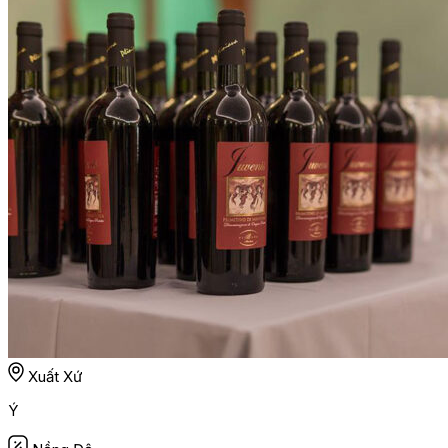
Xuất Xứ
Ý