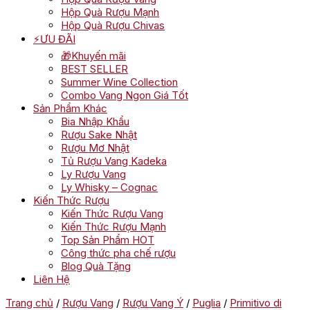
Hộp Quà Rượu Mạnh
Hộp Quà Rượu Chivas
⚡ƯU ĐÃI
🎁Khuyến mãi
BEST SELLER
Summer Wine Collection
Combo Vang Ngon Giá Tốt
Sản Phẩm Khác
Bia Nhập Khẩu
Rượu Sake Nhật
Rượu Mơ Nhật
Tủ Rượu Vang Kadeka
Ly Rượu Vang
Ly Whisky – Cognac
Kiến Thức Rượu
Kiến Thức Rượu Vang
Kiến Thức Rượu Mạnh
Top Sản Phẩm HOT
Công thức pha chế rượu
Blog Quà Tặng
Liên Hệ
Trang chủ
/
Rượu Vang
/
Rượu Vang Ý
/
Puglia
/
Primitivo di