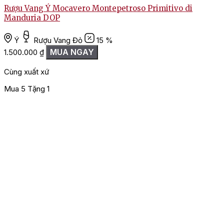
Rượu Vang Ý Mocavero Montepetroso Primitivo di
R
Manduria DOP
1
Ý
Rượu Vang Đỏ
15 %
MUA NGAY
1.500.000
₫
Cùng xuất xứ
Mua 5 Tặng 1
T