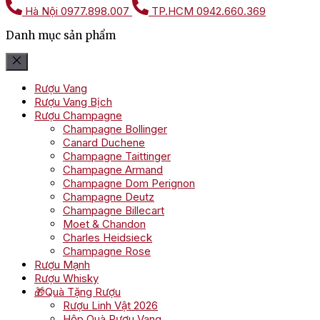
Hà Nội
0977.898.007
TP.HCM
0942.660.369
Danh mục sản phẩm
Rượu Vang
Rượu Vang Bịch
Rượu Champagne
Champagne Bollinger
Canard Duchene
Champagne Taittinger
Champagne Armand
Champagne Dom Perignon
Champagne Deutz
Champagne Billecart
Moet & Chandon
Charles Heidsieck
Champagne Rose
Rượu Mạnh
Rượu Whisky
🎁Quà Tặng Rượu
Rượu Linh Vật 2026
Hộp Quà Rượu Vang