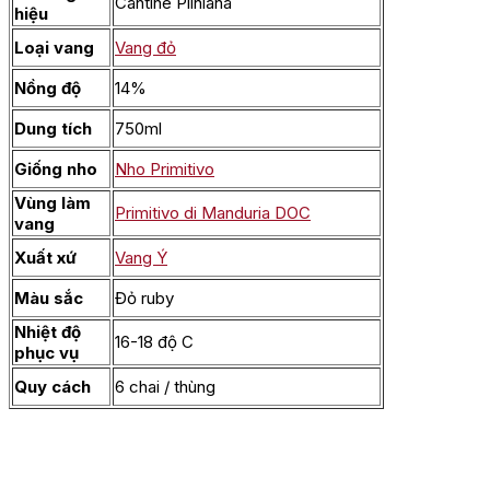
Cantine Pliniana
hiệu
Loại vang
Vang đỏ
Nồng độ
14%
Dung tích
750ml
Giống nho
Nho Primitivo
Vùng làm
Primitivo di Manduria DOC
vang
Xuất xứ
Vang Ý
Màu sắc
Đỏ ruby
Nhiệt độ
16-18 độ C
phục vụ
Quy cách
6 chai / thùng