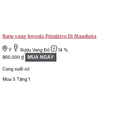
Rượu vang Juvenis Primitivo Di Manduria
Ý
Rượu Vang Đỏ
14 %
MUA NGAY
860.000
₫
1
Cùng xuất xứ
Mua 5 Tặng 1
M