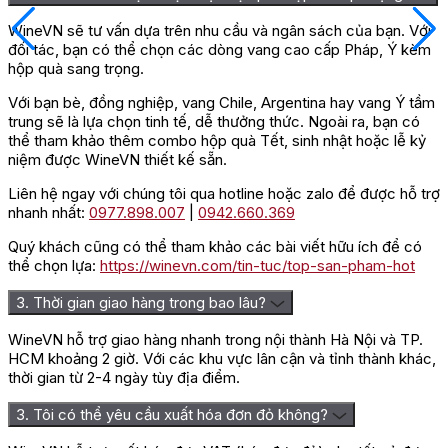
WineVN sẽ tư vấn dựa trên nhu cầu và ngân sách của bạn. Với
đối tác, bạn có thể chọn các dòng vang cao cấp Pháp, Ý kèm
hộp quà sang trọng.
Với bạn bè, đồng nghiệp, vang Chile, Argentina hay vang Ý tầm
trung sẽ là lựa chọn tinh tế, dễ thưởng thức. Ngoài ra, bạn có
thể tham khảo thêm combo hộp quà Tết, sinh nhật hoặc lễ kỷ
niệm được WineVN thiết kế sẵn.
Liên hệ ngay với chúng tôi qua hotline hoặc zalo để được hỗ trợ
nhanh nhất:
0977.898.007
|
0942.660.369
Quý khách cũng có thể tham khảo các bài viết hữu ích để có
thể chọn lựa:
https://winevn.com/tin-tuc/top-san-pham-hot
3. Thời gian giao hàng trong bao lâu?
WineVN hỗ trợ giao hàng nhanh trong nội thành Hà Nội và TP.
HCM khoảng 2 giờ. Với các khu vực lân cận và tỉnh thành khác,
thời gian từ 2-4 ngày tùy địa điểm.
3. Tôi có thể yêu cầu xuất hóa đơn đỏ không?