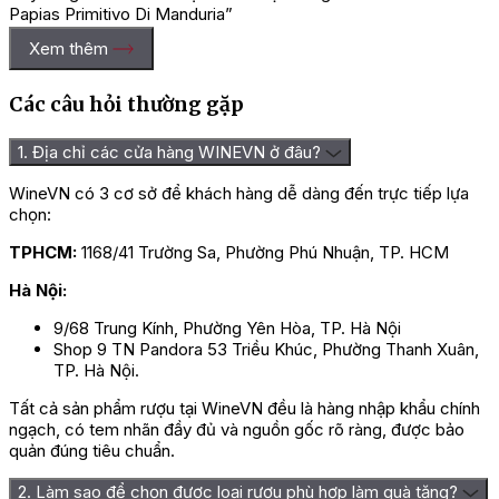
Papias Primitivo Di Manduria”
Xem thêm
Bạn phải
đăng nhập
để gửi đánh giá.
Các câu hỏi thường gặp
1. Địa chỉ các cửa hàng WINEVN ở đâu?
WineVN có 3 cơ sở để khách hàng dễ dàng đến trực tiếp lựa
chọn:
TPHCM:
1168/41 Trường Sa, Phường Phú Nhuận, TP. HCM
Hà Nội:
9/68 Trung Kính, Phường Yên Hòa, TP. Hà Nội
Shop 9 TN Pandora 53 Triều Khúc, Phường Thanh Xuân,
TP. Hà Nội.
Tất cả sản phẩm rượu tại WineVN đều là hàng nhập khẩu chính
ngạch, có tem nhãn đầy đủ và nguồn gốc rõ ràng, được bảo
quản đúng tiêu chuẩn.
2. Làm sao để chọn được loại rượu phù hợp làm quà tặng?