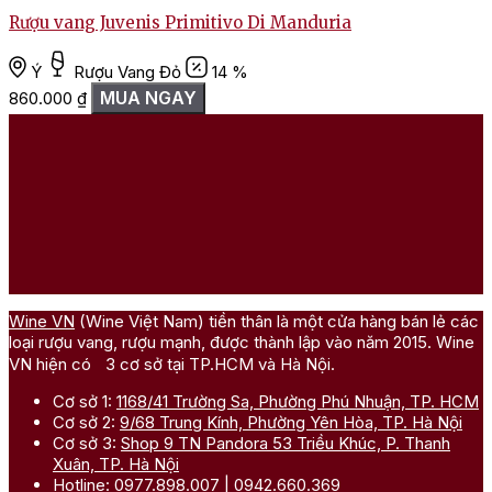
Rượu vang Juvenis Primitivo Di Manduria
Ý
Rượu Vang Đỏ
14 %
MUA NGAY
860.000
₫
Wine VN
(Wine Việt Nam) tiền thân là một cửa hàng bán lẻ các
loại rượu vang, rượu mạnh, được thành lập vào năm 2015. Wine
VN hiện có 3 cơ sở tại TP.HCM và Hà Nội.
Cơ sở 1:
1168/41 Trường Sa, Phường Phú Nhuận, TP. HCM
Cơ sở 2:
9/68 Trung Kính, Phường Yên Hòa, TP. Hà Nội
Cơ sở 3:
Shop 9 TN Pandora 53 Triều Khúc, P. Thanh
Xuân, TP. Hà Nội
Hotline:
0977.898.007
|
0942.660.369