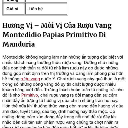
Giá sỉ
Liên hệ
Hương Vị – Mùi Vị Của Rượu Vang
Montedidio Papias Primitivo Di
Manduria
Montedidio không ngừng làm nên những ấn tượng đặc biệt với
nhiều khách hàng thưởng thức rượu vang. Dường như những
đứa con tinh thần ra đời từ nhà làm rượu này có được những
đóng góp nhất định trên thị trường và càng làm phong phú hơn
hệ thống
rượu vang
nước Ý. Chai rượu vang này quả thực là một
trong số những dòng vang đỏ uy tín chất lượng được nhiều
khách hàng biết đến. Trưởng thành hoàn toàn từ những trái nho
đó là nho
Primitivo
, chai rượu vang ra đời mang đến sự cảm
nhận đầy ấn tượng từ hương vị của chính những trái nho này.
Hơn thế nữa khi thưởng thức vang còn mang đến hương vị của
anh đào, tuyết tùng, dâu tây, đinh hương hay thảo mộc. Có
những dòng cảm xúc đong đầy trong nỗi nhớ để rồi đây khi
nhắc đến cái tên sản phẩm rượu vang chúng ta chợt nhận ra
rằng rượu vang hoàn hảo đến mức bất cứ ai khi thưởng thức