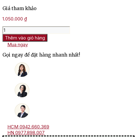
Giá tham khảo
1.050.000
₫
Rượu
Vang
Thêm vào giỏ hàng
Ý
Mua ngay
Montedidio
Papias
Gọi ngay để đặt hàng nhanh nhất!
Primitivo
Di
Manduria
số
lượng
HCM 0942.660.369
HN 0977.898.007