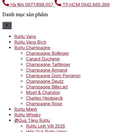
Hà Nội
0977.898.007
TP.HCM
0942.660.369
Danh mục sản phẩm
Rượu Vang
Rượu Vang Bịch
Rượu Champagne
Champagne Bollinger
Canard Duchene
Champagne Taittinger
Champagne Armand
Champagne Dom Perignon
Champagne Deutz
Champagne Billecart
Moet & Chandon
Charles Heidsieck
Champagne Rose
Rượu Mạnh
Rượu Whisky
🎁Quà Tặng Rượu
Rượu Linh Vật 2026
Hộp Quà Rượu Vang