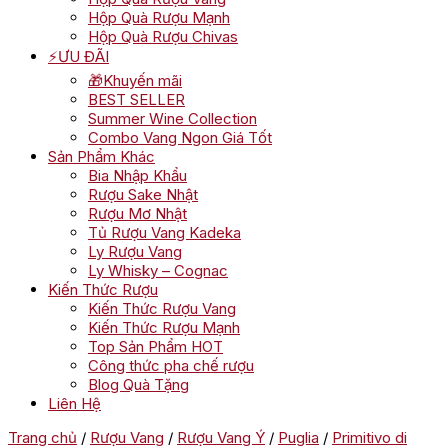
Hộp Quà Rượu Mạnh
Hộp Quà Rượu Chivas
⚡ƯU ĐÃI
🎁Khuyến mãi
BEST SELLER
Summer Wine Collection
Combo Vang Ngon Giá Tốt
Sản Phẩm Khác
Bia Nhập Khẩu
Rượu Sake Nhật
Rượu Mơ Nhật
Tủ Rượu Vang Kadeka
Ly Rượu Vang
Ly Whisky – Cognac
Kiến Thức Rượu
Kiến Thức Rượu Vang
Kiến Thức Rượu Mạnh
Top Sản Phẩm HOT
Công thức pha chế rượu
Blog Quà Tặng
Liên Hệ
Trang chủ
/
Rượu Vang
/
Rượu Vang Ý
/
Puglia
/
Primitivo di