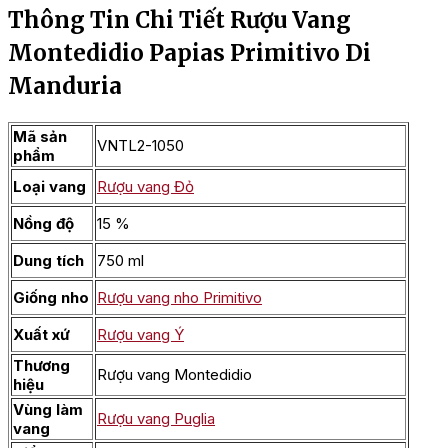
Thông Tin Chi Tiết Rượu Vang
Montedidio Papias Primitivo Di
Manduria
Mã sản
VNTL2-1050
phẩm
Loại vang
Rượu vang Đỏ
Nồng độ
15 %
Dung tích
750 ml
Giống nho
Rượu vang nho Primitivo
Xuất xứ
Rượu vang Ý
Thương
Rượu vang Montedidio
hiệu
Vùng làm
Rượu vang Puglia
vang