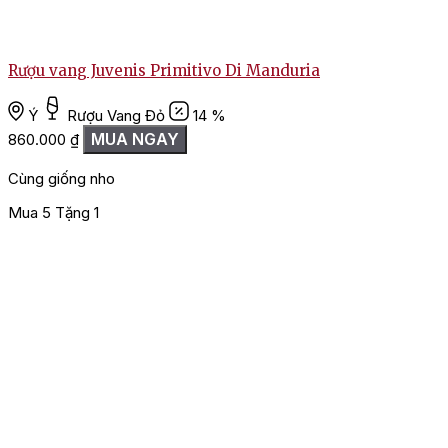
Rượu vang Juvenis Primitivo Di Manduria
Ý
Rượu Vang Đỏ
14 %
MUA NGAY
860.000
₫
Cùng giống nho
Mua 5 Tặng 1
M