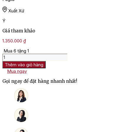
Xuất Xứ
Ý
Giá tham khảo
1.350.000
₫
Mua 6 tặng 1
Rượu
Vang
Thêm vào giỏ hàng
Ý
Mua ngay
Priscus
Primitivo
Gọi ngay để đặt hàng nhanh nhất!
Di
Manduria
số
lượng