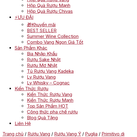
Hộp Quà Rượu Mạnh
Hộp Quà Rượu Chivas
⚡ƯU ĐÃI
🎁Khuyến mãi
BEST SELLER
Summer Wine Collection
Combo Vang Ngon Giá Tốt
Sản Phẩm Khác
Bia Nhập Khẩu
Rượu Sake Nhật
Rượu Mơ Nhật
Tủ Rượu Vang Kadeka
Ly Rượu Vang
Ly Whisky – Cognac
Kiến Thức Rượu
Kiến Thức Rượu Vang
Kiến Thức Rượu Mạnh
Top Sản Phẩm HOT
Công thức pha chế rượu
Blog Quà Tặng
Liên Hệ
Trang chủ
/
Rượu Vang
/
Rượu Vang Ý
/
Puglia
/
Primitivo di