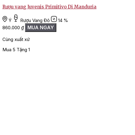
Rượu vang Juvenis Primitivo Di Manduria
Ý
Rượu Vang Đỏ
14 %
MUA NGAY
860.000
₫
1
Cùng xuất xứ
Mua 5 Tặng 1
M