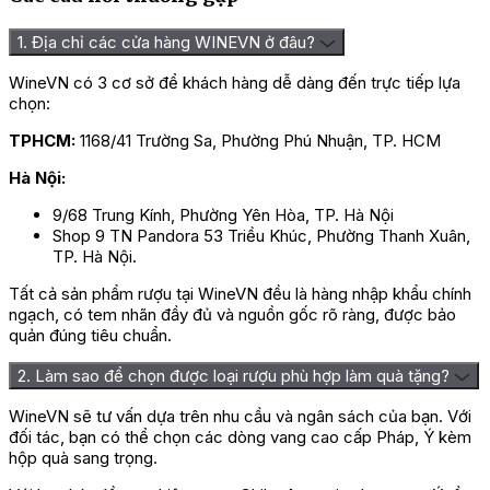
1. Địa chỉ các cửa hàng WINEVN ở đâu?
WineVN có 3 cơ sở để khách hàng dễ dàng đến trực tiếp lựa
chọn:
TPHCM:
1168/41 Trường Sa, Phường Phú Nhuận, TP. HCM
Hà Nội:
9/68 Trung Kính, Phường Yên Hòa, TP. Hà Nội
Shop 9 TN Pandora 53 Triều Khúc, Phường Thanh Xuân,
TP. Hà Nội.
Tất cả sản phẩm rượu tại WineVN đều là hàng nhập khẩu chính
ngạch, có tem nhãn đầy đủ và nguồn gốc rõ ràng, được bảo
quản đúng tiêu chuẩn.
2. Làm sao để chọn được loại rượu phù hợp làm quà tặng?
WineVN sẽ tư vấn dựa trên nhu cầu và ngân sách của bạn. Với
đối tác, bạn có thể chọn các dòng vang cao cấp Pháp, Ý kèm
hộp quà sang trọng.