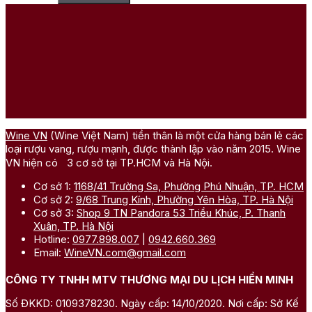
Wine VN
(Wine Việt Nam) tiền thân là một cửa hàng bán lẻ các
loại rượu vang, rượu mạnh, được thành lập vào năm 2015. Wine
VN hiện có 3 cơ sở tại TP.HCM và Hà Nội.
Cơ sở 1:
1168/41 Trường Sa, Phường Phú Nhuận, TP. HCM
Cơ sở 2:
9/68 Trung Kính, Phường Yên Hòa, TP. Hà Nội
Cơ sở 3:
Shop 9 TN Pandora 53 Triều Khúc, P. Thanh
Xuân, TP. Hà Nội
Hotline:
0977.898.007
|
0942.660.369
Email:
WineVN.com@gmail.com
CÔNG TY TNHH MTV THƯƠNG MẠI DU LỊCH HIỀN MINH
Số ĐKKD: 0109378230. Ngày cấp: 14/10/2020. Nơi cấp: Sở Kế