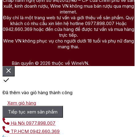
Chấp hành nghị định số 94/2012/NĐ – CP của Chính phủ về sản
xuất, kinh doanh rượu, Wine VN không mua bán rượu qua mạng
internet.
Đây chỉ là một trang web tư vấn và giới thiệu về sản phẩm. Quý
khách có nhu cầu xin liên hệ hotline 0977.898.007 Hoặc
0942.660.369 hoặc đến cửa hàng để được tư vấn và mua hàng
trực tiếp.
Wine VN không phục vụ cho người dưới 18 tuổi và phụ nữ đang
mang thai.
Bản quyền © 2026 thuộc về WineVN.
Đã thêm vào giỏ hàng thành công
Xem giỏ hàng
Tiếp tục xem sản phẩm
Hà Nội
0977.898.007
TP.HCM
0942.660.369