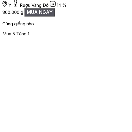
Ý
Rượu Vang Đỏ
14 %
MUA NGAY
860.000
₫
Cùng giống nho
Mua 5 Tặng 1
M