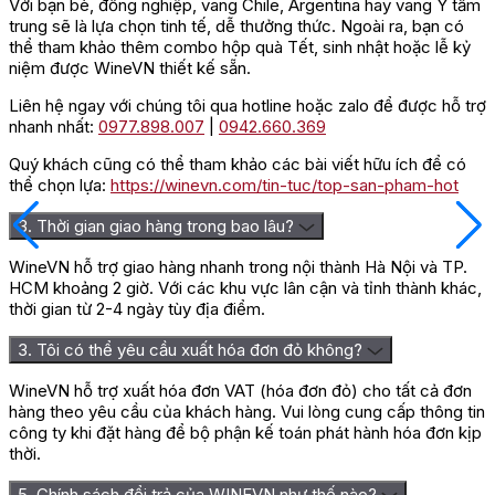
Với bạn bè, đồng nghiệp, vang Chile, Argentina hay vang Ý tầm
trung sẽ là lựa chọn tinh tế, dễ thưởng thức. Ngoài ra, bạn có
thể tham khảo thêm combo hộp quà Tết, sinh nhật hoặc lễ kỷ
niệm được WineVN thiết kế sẵn.
Liên hệ ngay với chúng tôi qua hotline hoặc zalo để được hỗ trợ
nhanh nhất:
0977.898.007
|
0942.660.369
Quý khách cũng có thể tham khảo các bài viết hữu ích để có
thể chọn lựa:
https://winevn.com/tin-tuc/top-san-pham-hot
3. Thời gian giao hàng trong bao lâu?
WineVN hỗ trợ giao hàng nhanh trong nội thành Hà Nội và TP.
HCM khoảng 2 giờ. Với các khu vực lân cận và tỉnh thành khác,
thời gian từ 2-4 ngày tùy địa điểm.
3. Tôi có thể yêu cầu xuất hóa đơn đỏ không?
WineVN hỗ trợ xuất hóa đơn VAT (hóa đơn đỏ) cho tất cả đơn
hàng theo yêu cầu của khách hàng. Vui lòng cung cấp thông tin
công ty khi đặt hàng để bộ phận kế toán phát hành hóa đơn kịp
thời.
5. Chính sách đổi trả của WINEVN như thế nào?