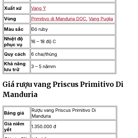
Xuất xứ
Vang Ý
Vùng
Primitivo di Manduria DOC
,
Vang Puglia
Màu sắc
Đỏ ruby
Nhiệt độ
16 – 18 độ C
phục vụ
Quy cách
6 chai/thùng
Khả năng
3 – 5 nămm
lưu trữ
Giá rượu vang Priscus Primitivo Di
Manduria
Rượu vang Priscus Primitivo Di
Bảng giá
Manduria
Giá niêm
1.350.000 đ
yết