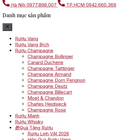
Hà Nội
0977.898.007
TP.HCM
0942.660.369
Danh mục sản phẩm
Rượu Vang
Rượu Vang Bịch
Rượu Champagne
Champagne Bollinger
Canard Duchene
Champagne Taittinger
Champagne Armand
Champagne Dom Perignon
Champagne Deutz
Champagne Billecart
Moet & Chandon
Charles Heidsieck
Champagne Rose
Rượu Mạnh
Rượu Whisky
🎁Quà Tặng Rượu
Rượu Linh Vật 2026
Hộp Quà Rượu Vang