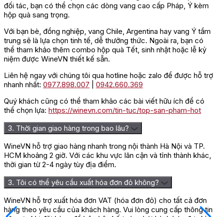
đối tác, bạn có thể chọn các dòng vang cao cấp Pháp, Ý kèm
hộp quà sang trọng.
Với bạn bè, đồng nghiệp, vang Chile, Argentina hay vang Ý tầm
trung sẽ là lựa chọn tinh tế, dễ thưởng thức. Ngoài ra, bạn có
thể tham khảo thêm combo hộp quà Tết, sinh nhật hoặc lễ kỷ
niệm được WineVN thiết kế sẵn.
Liên hệ ngay với chúng tôi qua hotline hoặc zalo để được hỗ trợ
nhanh nhất:
0977.898.007
|
0942.660.369
Quý khách cũng có thể tham khảo các bài viết hữu ích để có
thể chọn lựa:
https://winevn.com/tin-tuc/top-san-pham-hot
3. Thời gian giao hàng trong bao lâu?
WineVN hỗ trợ giao hàng nhanh trong nội thành Hà Nội và TP.
HCM khoảng 2 giờ. Với các khu vực lân cận và tỉnh thành khác,
thời gian từ 2-4 ngày tùy địa điểm.
3. Tôi có thể yêu cầu xuất hóa đơn đỏ không?
WineVN hỗ trợ xuất hóa đơn VAT (hóa đơn đỏ) cho tất cả đơn
hàng theo yêu cầu của khách hàng. Vui lòng cung cấp thông tin