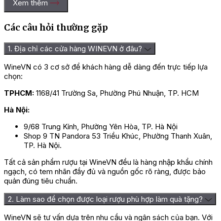
Xem thêm
Các câu hỏi thường gặp
1. Địa chỉ các cửa hàng WINEVN ở đâu?
WineVN có 3 cơ sở để khách hàng dễ dàng đến trực tiếp lựa
chọn:
TPHCM:
1168/41 Trường Sa, Phường Phú Nhuận, TP. HCM
Hà Nội:
9/68 Trung Kính, Phường Yên Hòa, TP. Hà Nội
Shop 9 TN Pandora 53 Triều Khúc, Phường Thanh Xuân,
TP. Hà Nội.
Tất cả sản phẩm rượu tại WineVN đều là hàng nhập khẩu chính
ngạch, có tem nhãn đầy đủ và nguồn gốc rõ ràng, được bảo
quản đúng tiêu chuẩn.
2. Làm sao để chọn được loại rượu phù hợp làm quà tặng?
WineVN sẽ tư vấn dựa trên nhu cầu và ngân sách của bạn. Với