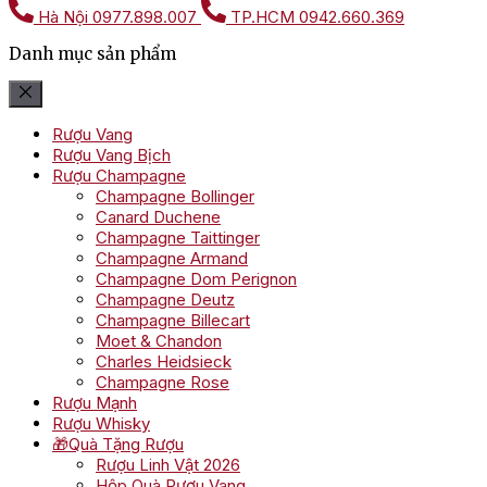
Hà Nội
0977.898.007
TP.HCM
0942.660.369
Danh mục sản phẩm
Rượu Vang
Rượu Vang Bịch
Rượu Champagne
Champagne Bollinger
Canard Duchene
Champagne Taittinger
Champagne Armand
Champagne Dom Perignon
Champagne Deutz
Champagne Billecart
Moet & Chandon
Charles Heidsieck
Champagne Rose
Rượu Mạnh
Rượu Whisky
🎁Quà Tặng Rượu
Rượu Linh Vật 2026
Hộp Quà Rượu Vang