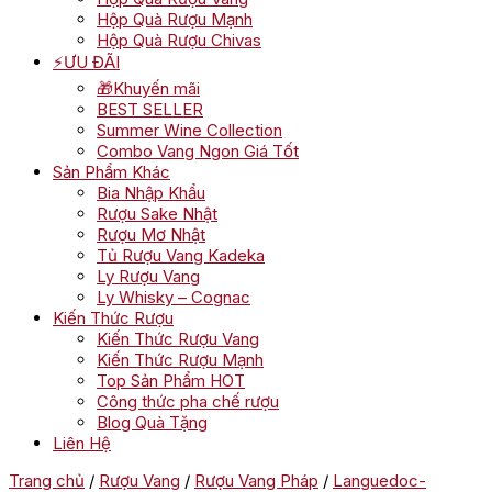
Hộp Quà Rượu Mạnh
Hộp Quà Rượu Chivas
⚡ƯU ĐÃI
🎁Khuyến mãi
BEST SELLER
Summer Wine Collection
Combo Vang Ngon Giá Tốt
Sản Phẩm Khác
Bia Nhập Khẩu
Rượu Sake Nhật
Rượu Mơ Nhật
Tủ Rượu Vang Kadeka
Ly Rượu Vang
Ly Whisky – Cognac
Kiến Thức Rượu
Kiến Thức Rượu Vang
Kiến Thức Rượu Mạnh
Top Sản Phẩm HOT
Công thức pha chế rượu
Blog Quà Tặng
Liên Hệ
Trang chủ
/
Rượu Vang
/
Rượu Vang Pháp
/
Languedoc-