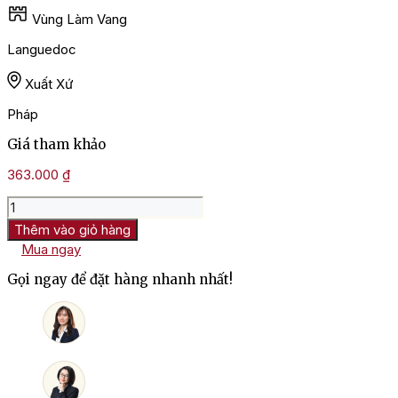
Vùng Làm Vang
Languedoc
Xuất Xứ
Pháp
Giá tham khảo
363.000
₫
Rượu
Vang
Thêm vào giỏ hàng
Pháp
Mua ngay
Moulin
De
Gọi ngay để đặt hàng nhanh nhất!
Gassac
Guilhem
số
lượng