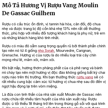
Mô Tả Hương Vị Rượu Vang Moulin
De Gassac Guilhem
Rượu có cấu trúc ổn định, vị tannin hài hòa, cân đối, độ chua
nhẹ và được trang bị độ cồn khá nhẹ 13% nên rất dễ thưởng
thức, phù hợp với nhiều đối tượng khách hàng là phụ nữ, trẻ em
và những khách hàng khó tính nhất.
Rượu có màu đỏ sẫm sang trọng quyến rũ bởi thành phần chính
tạo nên nó từ 4 giống
nho Syrah
, Mourvedre, Carignan,
Grenache. Hương vị của rượu là do nhiều loại trái cây chín
mọng như lê, mâm xôi, mâm xôi.
Khi bật nắp, hương thơm phảng phất của cà phê rang và bánh
mì cháy tạo nên một hương vị độc đáo không giống bất kỳ chai
rượu nào trên thị trường. Khi bạn thưởng thức
rượu vang
sẽ có
rất nhiều cung bậc cảm xúc từ hương vị chua nhẹ sau đó đến vị
ngọt hậu đọng lại trên vòm miệng.
Là đứa con tinh thần của nhà sản xuất Moulin de Gassac nên
rượu chứa rất nhiều tâm huyết của nhà sản xuất này. Rượu
được ủ tối thiểu 18 tháng trở lên trong thùng gỗ sồi với quá trình