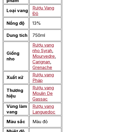
phẩm
Rượu Vang
Loại vang
Đỏ
Nồng độ
13%
Dung tích
750ml
Rượu vang
nho Syrah
,
Giống
Mourvedre
,
nho
Carignan
,
Grenache
Rượu vang
Xuất xứ
Pháp
Rượu vang
Thương
Moulin De
hiệu
Gassac
Vùng làm
Rượu vang
vang
Languedoc
Màu sắc
Màu đỏ
Nhiệt độ