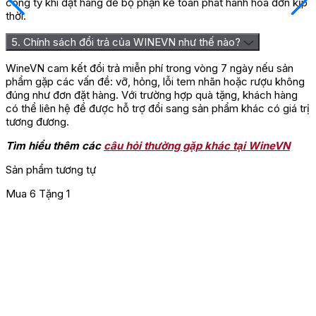
công ty khi đặt hàng để bộ phận kế toán phát hành hóa đơn kịp
thời.
5. Chính sách đổi trả của WINEVN như thế nào?
WineVN cam kết đổi trả miễn phí trong vòng 7 ngày nếu sản
phẩm gặp các vấn đề: vỡ, hỏng, lỗi tem nhãn hoặc rượu không
đúng như đơn đặt hàng. Với trường hợp quà tặng, khách hàng
có thể liên hệ để được hỗ trợ đổi sang sản phẩm khác có giá trị
tương đương.
Tìm hiểu thêm các
câu hỏi thường gặp khác tại WineVN
Sản phẩm tương tự
Mua 6 Tặng 1
M