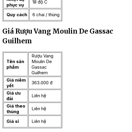
18 độ C
phục vụ
Quy cách
6 chai / thùng
Giá Rượu Vang Moulin De Gassac
Guilhem
Rượu Vang
Tên sản
Moulin De
phẩm
Gassac
Guilhem
Giá niêm
363.000 đ
yết
Giá ưu
Liên hệ
đãi
Giá theo
Liên hệ
thùng
Giá sỉ
Liên hệ