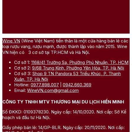
Wine VN
(Wine Việt Nam) tiền thân là một cửa hàng bán lẻ các
loại rượu vang, rượu mạnh, được thành lập vào năm 2015. Wine
VN hiện có 3 cơ sở tại TP.HCM và Hà Nội.
Cơ sở 1:
1168/41 Trường Sa, Phường Phú Nhuận, TP. HCM
Cơ sở 2:
9/68 Trung Kính, Phường Yên Hòa, TP. Hà Nội
Cơ sở 3:
Shop 9 TN Pandora 53 Triều Khúc, P. Thanh
Xuân, TP. Hà Nội
Hotline:
0977.898.007
|
0942.660.369
Email:
WineVN.com@gmail.com
CÔNG TY TNHH MTV THƯƠNG MẠI DU LỊCH HIỀN MINH
Số ĐKKD: 0109378230. Ngày cấp: 14/10/2020. Nơi cấp: Sở Kế
hoạch và đầu tư Hà Nội.
Giấy phép bán lẻ: 14/GP-BLR. Ngày cấp: 20/11/2020. Nơi cấp: