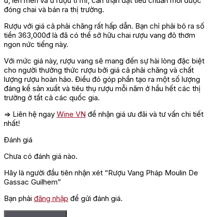
ủ, lên men và ủ rượu tỉ mỉ, cẩn thận đạt tiêu chuẩn mới được
đóng chai và bán ra thị trường.
Rượu với giá cả phải chăng rất hấp dẫn. Bạn chỉ phải bỏ ra số
tiền 363,000đ là đã có thể sở hữu chai rượu vang đỏ thơm
ngon nức tiếng này.
Với mức giá này, rượu vang sẽ mang đến sự hài lòng đặc biệt
cho người thưởng thức rượu bởi giá cả phải chăng và chất
lượng rượu hoàn hảo. Điều đó góp phần tạo ra một số lượng
đáng kể sản xuất và tiêu thụ rượu mỗi năm ở hầu hết các thị
trường ở tất cả các quốc gia.
=> Liên hệ ngay
Wine VN
để nhận giá ưu đãi và tư vấn chi tiết
nhất!
Đánh giá
Chưa có đánh giá nào.
Hãy là người đầu tiên nhận xét “Rượu Vang Pháp Moulin De
Gassac Guilhem”
Bạn phải
đăng nhập
để gửi đánh giá.