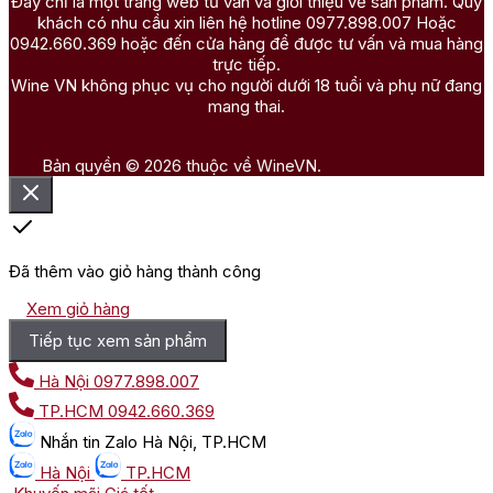
Đây chỉ là một trang web tư vấn và giới thiệu về sản phẩm. Quý
khách có nhu cầu xin liên hệ hotline 0977.898.007 Hoặc
0942.660.369 hoặc đến cửa hàng để được tư vấn và mua hàng
trực tiếp.
Wine VN không phục vụ cho người dưới 18 tuổi và phụ nữ đang
mang thai.
Bản quyền © 2026 thuộc về WineVN.
Đã thêm vào giỏ hàng thành công
Xem giỏ hàng
Tiếp tục xem sản phẩm
Hà Nội
0977.898.007
TP.HCM
0942.660.369
Nhắn tin
Zalo Hà Nội, TP.HCM
Hà Nội
TP.HCM