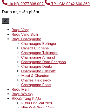
Hà Nội
0977.898.007
TP.HCM
0942.660.369
Danh mục sản phẩm
Rượu Vang
Rượu Vang Bịch
Rượu Champagne
Champagne Bollinger
Canard Duchene
Champagne Taittinger
Champagne Armand
Champagne Dom Perignon
Champagne Deutz
Champagne Billecart
Moet & Chandon
Charles Heidsieck
Champagne Rose
Rượu Mạnh
Rượu Whisky
🎁Quà Tặng Rượu
Rượu Linh Vật 2026
Hộp Quà Rượu Vang