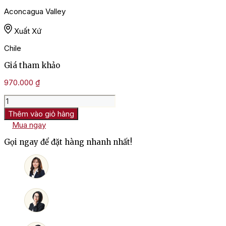
Aconcagua Valley
Xuất Xứ
Chile
Giá tham khảo
970.000
₫
Rượu
Vang
Thêm vào giỏ hàng
Đỏ
Mua ngay
Chile
Arboleda
Gọi ngay để đặt hàng nhanh nhất!
Syrah
số
lượng