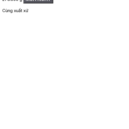
Cùng xuất xứ
G