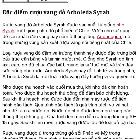
Đặc điểm rượu vang đỏ Arboleda Syrah
Rượu vang đỏ Arboleda Syrah được sản xuất từ giống
nho
Syrah
, một giống nho đỏ phổ biến ở Chile. Vườn nho sử dụng
để sản xuất rượu vang này nằm ở thung lũng
Aconcagua
, một
trong những vùng sản xuất rượu vang nổi tiếng nhất của Chile.
Loại rượu vang đỏ đậm và trưởng thành này được đặc trưng bởi
cấu trúc cân bằng và tannin mượt mà. Giống nho Syrah có tính
axit cao, có độ chua đặc biệt, mang lại sự tươi mới và tràn đầy
sức sống cho rượu. Arboleda Syrah này rất tinh tế và trang nhã,
Arboleda Syrah là một loại rượu vang đầy hương vị và quyến rũ.
Nho được thu hoạch vào cuối mùa thu, khi nho đã chín hoàn
toàn. Nho được thu hoạch thủ công để đảm bảo chất lượng.
Sau khi thu hoạch, nho được đưa đến nhà máy rượu để tiến
hành bào tách. Quá trình bào tách là quá trình tách vỏ và hạt
nho để tạo ra nước ép. Nước ép nho được lên men trong các
thùng thép không gỉ. Quá trình lên men diễn ra trong khoảng 10-
15 ngày. Sau khi lên men, rượu vang được lọc để loại bỏ cặn bã.
Rượu vang được ủ trong thùng gỗ sồi Pháp và Mỹ trong
khoảng 12 tháng. Quá trình ủ trong thùng gỗ sồi giúp rượu vang