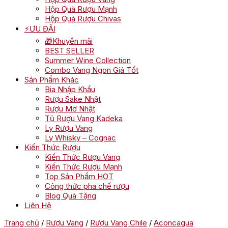
Hộp Quà Rượu Mạnh
Hộp Quà Rượu Chivas
⚡ƯU ĐÃI
🎁Khuyến mãi
BEST SELLER
Summer Wine Collection
Combo Vang Ngon Giá Tốt
Sản Phẩm Khác
Bia Nhập Khẩu
Rượu Sake Nhật
Rượu Mơ Nhật
Tủ Rượu Vang Kadeka
Ly Rượu Vang
Ly Whisky – Cognac
Kiến Thức Rượu
Kiến Thức Rượu Vang
Kiến Thức Rượu Mạnh
Top Sản Phẩm HOT
Công thức pha chế rượu
Blog Quà Tặng
Liên Hệ
Trang chủ
/
Rượu Vang
/
Rượu Vang Chile
/
Aconcagua