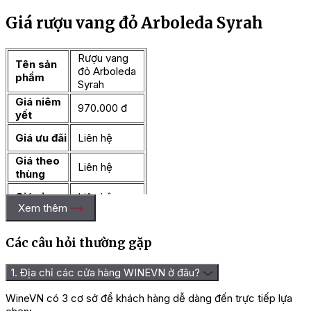
Giá rượu vang đỏ Arboleda Syrah
Rượu vang
Tên sản
đỏ Arboleda
phẩm
Syrah
Giá niêm
970.000 đ
yết
Giá ưu đãi
Liên hệ
Giá theo
Liên hệ
thùng
Giá sỉ
Liên hệ
Xem thêm
Nếu bạn đang muốn tìm một chai rượu vang để đồng hành
Các câu hỏi thường gặp
trong các buổi tiệc của chính mình thì Arboleda Syrah là một
lựa chọn vô cùng thích hợp, với vẻ ngoài sang trọng, lịch lãm
cùng hương vị hấp dẫn, không chỉ dừng ở đó chai vang được
1. Địa chỉ các cửa hàng WINEVN ở đâu?
coi là chai rượu có mức giá khá mềm, cụ thể tại Wine VN chỉ
với 970.000 VNĐ/chai bạn đã có thể thưởng thức ngay.
WineVN có 3 cơ sở để khách hàng dễ dàng đến trực tiếp lựa