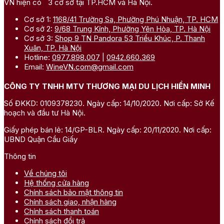
VN hiện có 3 cơ sở tại TP.HCM và Hà Nội.
Cơ sở 1:
1168/41 Trường Sa, Phường Phú Nhuận, TP. HCM
Cơ sở 2:
9/68 Trung Kính, Phường Yên Hòa, TP. Hà Nội
Cơ sở 3:
Shop 9 TN Pandora 53 Triều Khúc, P. Thanh
Xuân, TP. Hà Nội
Hotline:
0977.898.007
|
0942.660.369
Email:
WineVN.com@gmail.com
CÔNG TY TNHH MTV THƯƠNG MẠI DU LỊCH HIỀN MINH
Số ĐKKD: 0109378230. Ngày cấp: 14/10/2020. Nơi cấp: Sở Kế
hoạch và đầu tư Hà Nội.
Giấy phép bán lẻ: 14/GP-BLR. Ngày cấp: 20/11/2020. Nơi cấp:
UBND Quận Cầu Giấy
Thông tin
Về chúng tôi
Hệ thống cửa hàng
Chính sách bảo mật thông tin
Chính sách giao, nhận hàng
Chính sách thanh toán
Chính sách đổi trả