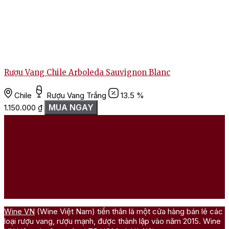
Rượu Vang Chile Arboleda Sauvignon Blanc
Chile
Rượu Vang Trắng
13.5 %
MUA NGAY
1.150.000
₫
Wine VN
(Wine Việt Nam) tiền thân là một cửa hàng bán lẻ các
loại rượu vang, rượu mạnh, được thành lập vào năm 2015. Wine