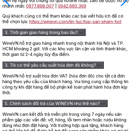
Liên hệ ngay với chúng tôi qua hotline hoặc zalo để được hỗ trợ
16-18 độ C. Bạn có thể sử dụng nhiệt kế rượu vang để kiểm tra
nhanh nhất:
0977.898.007
|
0942.660.369
nhiệt độ của rượu. Nếu rượu quá lạnh, bạn có thể ủ rượu trong
Quý khách cũng có thể tham khảo các bài viết hữu ích để có
bình giữ nhiệt hoặc ly giữ nhiệt trong khoảng 30 phút trước khi
thể chọn lựa:
https://winevn.com/tin-tuc/top-san-pham-hot
thưởng thức. Nếu rượu quá nóng, bạn có thể cho rượu vào tủ
lạnh trong khoảng 15 phút trước khi thưởng thức.
3. Thời gian giao hàng trong bao lâu?
Rượu nên thưởng thức trong ly vang đỏ Bordeaux. Ly vang
Bordeaux có hình dáng tulip, giúp giữ hương vị của rượu vang
WineVN hỗ trợ giao hàng nhanh trong nội thành Hà Nội và TP.
lâu hơn.
HCM khoảng 2 giờ. Với các khu vực lân cận và tỉnh thành khác,
thời gian từ 2-4 ngày tùy địa điểm.
Lắc nhẹ ly vang để hương vị của rượu vang được lan tỏa. Nhấp
từng ngụm nhỏ, để rượu vang tiếp xúc với các vị giác trên lưỡi.
3. Tôi có thể yêu cầu xuất hóa đơn đỏ không?
Cảm nhận hương vị của rượu vang, từ hương thơm đến vị chát,
vị chua, vị ngọt và vị hậu.
WineVN hỗ trợ xuất hóa đơn VAT (hóa đơn đỏ) cho tất cả đơn
hàng theo yêu cầu của khách hàng. Vui lòng cung cấp thông tin
Rượu vang đỏ Arboleda Syrah phù hợp với các món ăn như thịt
công ty khi đặt hàng để bộ phận kế toán phát hành hóa đơn kịp
đỏ, thịt nướng, phô mai. Các món ăn này có vị đậm đà, sẽ giúp
thời.
cân bằng vị chát của rượu vang.
5. Chính sách đổi trả của WINEVN như thế nào?
Địa chỉ mua rượu vang đỏ Arboleda
WineVN cam kết đổi trả miễn phí trong vòng 7 ngày nếu sản
Syrah chính hãng, uy tín
phẩm gặp các vấn đề: vỡ, hỏng, lỗi tem nhãn hoặc rượu không
đúng như đơn đặt hàng. Với trường hợp quà tặng, khách hàng
có thể liên hệ để được hỗ trợ đổi sang sản phẩm khác có giá trị