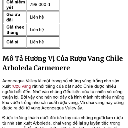
Giá niêm
798.000 đ
yết
Giá ưu
Liên hệ
đãi
Giá theo
Liên hệ
thùng
Giá sỉ
Liên hệ
Mô Tả Hương Vị Của Rượu Vang Chile
Arboleda Carmenere
Aconcagua Valley là một trong số những vùng trồng nho sản
xuất
rượu vang
rất nổi tiếng của đất nước Chile được nhiều
người biết đến. Nhờ vào những điều kiện của tự nhiên vô cùng
thuận lợi. Bởi vậy cho nên nơi đây đã hình thành rất nhiều những
khu vườn trồng nho sản xuất rượu vang. Và chai vang này cũng
được ra đời từ vùng Aconcagua Valley ấy.
Được trưởng thành dưới đôi bàn tay của những người làm rượu
từ nhà sản xuất Arboleda, chai vang để lại sự luyến tiếc trong