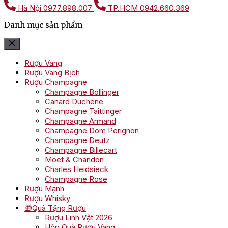
Hà Nội
0977.898.007
TP.HCM
0942.660.369
Danh mục sản phẩm
Rượu Vang
Rượu Vang Bịch
Rượu Champagne
Champagne Bollinger
Canard Duchene
Champagne Taittinger
Champagne Armand
Champagne Dom Perignon
Champagne Deutz
Champagne Billecart
Moet & Chandon
Charles Heidsieck
Champagne Rose
Rượu Mạnh
Rượu Whisky
🎁Quà Tặng Rượu
Rượu Linh Vật 2026
Hộp Quà Rượu Vang