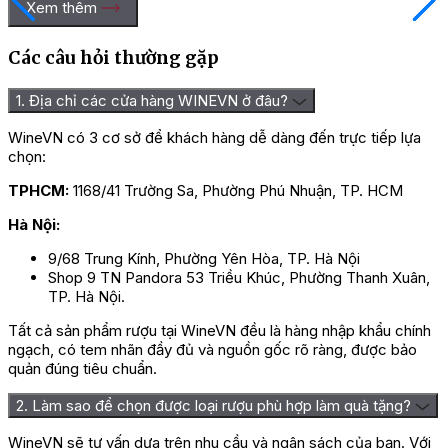
Xem thêm
Các câu hỏi thường gặp
1. Địa chỉ các cửa hàng WINEVN ở đâu?
WineVN có 3 cơ sở để khách hàng dễ dàng đến trực tiếp lựa
chọn:
TPHCM:
1168/41 Trường Sa, Phường Phú Nhuận, TP. HCM
Hà Nội:
9/68 Trung Kính, Phường Yên Hòa, TP. Hà Nội
Shop 9 TN Pandora 53 Triều Khúc, Phường Thanh Xuân,
TP. Hà Nội.
Tất cả sản phẩm rượu tại WineVN đều là hàng nhập khẩu chính
ngạch, có tem nhãn đầy đủ và nguồn gốc rõ ràng, được bảo
quản đúng tiêu chuẩn.
2. Làm sao để chọn được loại rượu phù hợp làm quà tặng?
WineVN sẽ tư vấn dựa trên nhu cầu và ngân sách của bạn. Với