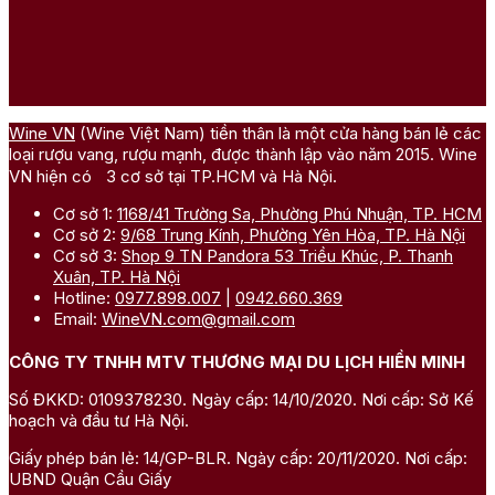
Wine VN
(Wine Việt Nam) tiền thân là một cửa hàng bán lẻ các
loại rượu vang, rượu mạnh, được thành lập vào năm 2015. Wine
VN hiện có 3 cơ sở tại TP.HCM và Hà Nội.
Cơ sở 1:
1168/41 Trường Sa, Phường Phú Nhuận, TP. HCM
Cơ sở 2:
9/68 Trung Kính, Phường Yên Hòa, TP. Hà Nội
Cơ sở 3:
Shop 9 TN Pandora 53 Triều Khúc, P. Thanh
Xuân, TP. Hà Nội
Hotline:
0977.898.007
|
0942.660.369
Email:
WineVN.com@gmail.com
CÔNG TY TNHH MTV THƯƠNG MẠI DU LỊCH HIỀN MINH
Số ĐKKD: 0109378230. Ngày cấp: 14/10/2020. Nơi cấp: Sở Kế
hoạch và đầu tư Hà Nội.
Giấy phép bán lẻ: 14/GP-BLR. Ngày cấp: 20/11/2020. Nơi cấp:
UBND Quận Cầu Giấy