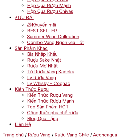
Hộp Quà Rượu Mạnh
Hộp Quà Rượu Chivas
⚡ƯU ĐÃI
🎁Khuyến mãi
BEST SELLER
Summer Wine Collection
Combo Vang Ngon Giá Tốt
Sản Phẩm Khác
Bia Nhập Khẩu
Rượu Sake Nhật
Rượu Mơ Nhật
Tủ Rượu Vang Kadeka
Ly Rượu Vang
Ly Whisky – Cognac
Kiến Thức Rượu
Kiến Thức Rượu Vang
Kiến Thức Rượu Mạnh
Top Sản Phẩm HOT
Công thức pha chế rượu
Blog Quà Tặng
Liên Hệ
Trang chủ
/
Rượu Vang
/
Rượu Vang Chile
/
Aconcagua