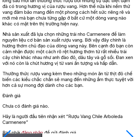
lòng sau mỗi lần thưởng thức rượu bởi những sự đặc biệt đậm
đà có trong hương vị của rượu vang. Hơn thế nữa khi nếm thử
vang đảm bảo mang đến một phong cách hết sức riêng rẽ và
mới mẻ mà bạn chưa từng gặp ở bất cứ một dòng vang nào
khác có mặt trên thị trường hiện nay.
Nhà sản xuất đã lựa chọn những trái nho Carmenere để làm
nguyên liệu cơ bản sản xuất rượu vang. Bởi vậy đây chính là
hương thơm chủ đạo của dòng vang này. Bên cạnh đó bạn còn
cảm nhận được một cách rõ rệt hương thơm từ rất nhiều trái
cây chín khác nhau như anh đào đỏ, dâu tây và gỗ sồi. Đan xen
với nó còn là chút hương vị từ vani ấn tượng và hấp dẫn.
Thưởng thức rượu vang kèm theo những món ăn từ thịt đỏ chế
biến các kiểu chắc chắn sẽ mang đến những ẩm thực tuyệt vời
hơn cả sự mong đợi dành cho các bạn.
Đánh giá
Chưa có đánh giá nào.
Hãy là người đầu tiên nhận xét “Rượu Vang Chile Arboleda
Carmenere”
Bạn phải
đăng nhập
để gửi đánh giá.