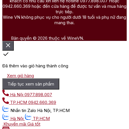
khách có nhu cầu xin liên hệ hotline 0977.898.007 Hoặc
0942.660.369 hoặc đến cửa hàng để được tư vấn và mua hàng
trực tiếp.
Wine VN không phục vụ cho người dưới 18 tuổi và phụ nữ đang
mang thai.
Bản quyền © 2026 thuộc về WineVN.
Đã thêm vào giỏ hàng thành công
Xem giỏ hàng
Tiếp tục xem sản phẩm
Hà Nội
0977.898.007
TP.HCM
0942.660.369
Nhắn tin
Zalo Hà Nội, TP.HCM
Hà Nội
TP.HCM
Khuyến mãi
Giá tốt