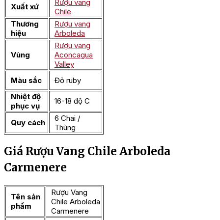
Rượu vang
Xuất xứ
Chile
Thương
Rượu vang
hiệu
Arboleda
Rượu vang
Vùng
Aconcagua
Valley
Màu sắc
Đỏ ruby
Nhiệt độ
16-18 độ C
phục vụ
6 Chai /
Quy cách
Thùng
Giá Rượu Vang Chile Arboleda
Carmenere
Rượu Vang
Tên sản
Chile Arboleda
phẩm
Carmenere