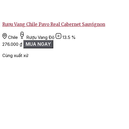
Rượu Vang Chile Pavo Real Cabernet Sauvignon
Chile
Rượu Vang Đỏ
13.5 %
1
MUA NGAY
276.000
₫
Cùng xuất xứ
G