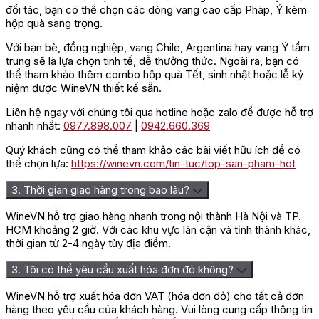
đối tác, bạn có thể chọn các dòng vang cao cấp Pháp, Ý kèm
hộp quà sang trọng.
Với bạn bè, đồng nghiệp, vang Chile, Argentina hay vang Ý tầm
trung sẽ là lựa chọn tinh tế, dễ thưởng thức. Ngoài ra, bạn có
thể tham khảo thêm combo hộp quà Tết, sinh nhật hoặc lễ kỷ
niệm được WineVN thiết kế sẵn.
Liên hệ ngay với chúng tôi qua hotline hoặc zalo để được hỗ trợ
nhanh nhất:
0977.898.007
|
0942.660.369
Quý khách cũng có thể tham khảo các bài viết hữu ích để có
thể chọn lựa:
https://winevn.com/tin-tuc/top-san-pham-hot
3. Thời gian giao hàng trong bao lâu?
WineVN hỗ trợ giao hàng nhanh trong nội thành Hà Nội và TP.
HCM khoảng 2 giờ. Với các khu vực lân cận và tỉnh thành khác,
thời gian từ 2-4 ngày tùy địa điểm.
3. Tôi có thể yêu cầu xuất hóa đơn đỏ không?
WineVN hỗ trợ xuất hóa đơn VAT (hóa đơn đỏ) cho tất cả đơn
hàng theo yêu cầu của khách hàng. Vui lòng cung cấp thông tin