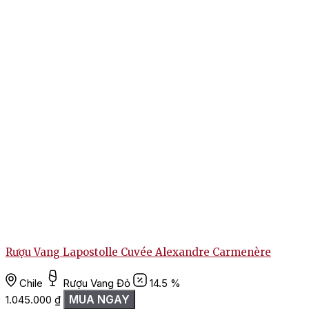
1
Rượu Vang Lapostolle Cuvée Alexandre Carmenère
Chile
Rượu Vang Đỏ
14.5 %
MUA NGAY
1.045.000
₫