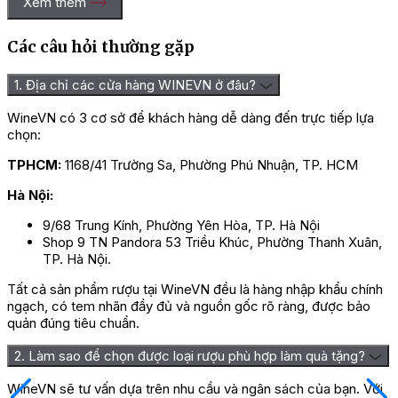
Xem thêm
Các câu hỏi thường gặp
1. Địa chỉ các cửa hàng WINEVN ở đâu?
WineVN có 3 cơ sở để khách hàng dễ dàng đến trực tiếp lựa
chọn:
TPHCM:
1168/41 Trường Sa, Phường Phú Nhuận, TP. HCM
Hà Nội:
9/68 Trung Kính, Phường Yên Hòa, TP. Hà Nội
Shop 9 TN Pandora 53 Triều Khúc, Phường Thanh Xuân,
TP. Hà Nội.
Tất cả sản phẩm rượu tại WineVN đều là hàng nhập khẩu chính
ngạch, có tem nhãn đầy đủ và nguồn gốc rõ ràng, được bảo
quản đúng tiêu chuẩn.
2. Làm sao để chọn được loại rượu phù hợp làm quà tặng?
WineVN sẽ tư vấn dựa trên nhu cầu và ngân sách của bạn. Với