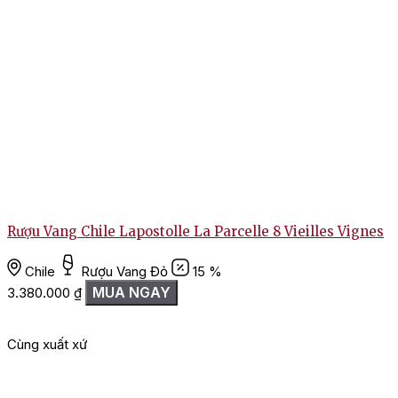
Rượu Vang Chile Lapostolle La Parcelle 8 Vieilles Vignes
Chile
Rượu Vang Đỏ
15 %
MUA NGAY
3.380.000
₫
1
Cùng xuất xứ
G