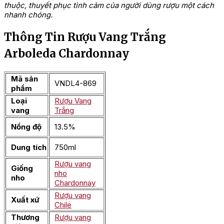
thuộc, thuyết phục tình cảm của người dùng rượu một cách
nhanh chóng.
Thông Tin Rượu Vang Trắng
Arboleda Chardonnay
Mã sản
VNDL4-869
phẩm
Loại
Rượu Vang
vang
Trắng
Nồng độ
13.5%
Dung tích
750ml
Rượu vang
Giống
nho
nho
Chardonnay
Rượu vang
Xuất xứ
Chile
Thương
Rượu vang