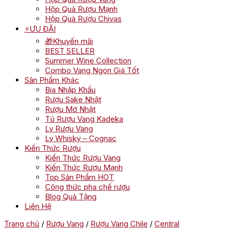
Hộp Quà Rượu Mạnh
Hộp Quà Rượu Chivas
⚡ƯU ĐÃI
🎁Khuyến mãi
BEST SELLER
Summer Wine Collection
Combo Vang Ngon Giá Tốt
Sản Phẩm Khác
Bia Nhập Khẩu
Rượu Sake Nhật
Rượu Mơ Nhật
Tủ Rượu Vang Kadeka
Ly Rượu Vang
Ly Whisky – Cognac
Kiến Thức Rượu
Kiến Thức Rượu Vang
Kiến Thức Rượu Mạnh
Top Sản Phẩm HOT
Công thức pha chế rượu
Blog Quà Tặng
Liên Hệ
Trang chủ
/
Rượu Vang
/
Rượu Vang Chile
/
Central