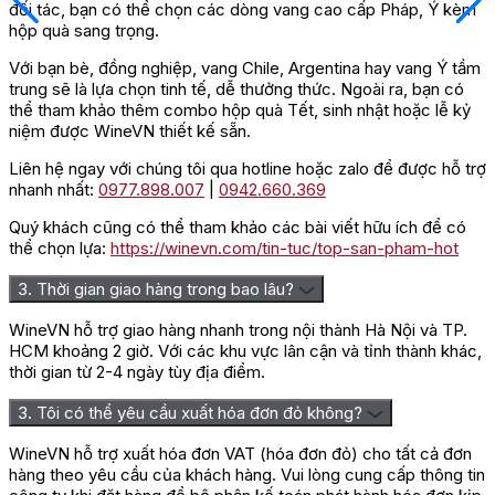
đối tác, bạn có thể chọn các dòng vang cao cấp Pháp, Ý kèm
hộp quà sang trọng.
Với bạn bè, đồng nghiệp, vang Chile, Argentina hay vang Ý tầm
trung sẽ là lựa chọn tinh tế, dễ thưởng thức. Ngoài ra, bạn có
thể tham khảo thêm combo hộp quà Tết, sinh nhật hoặc lễ kỷ
niệm được WineVN thiết kế sẵn.
Liên hệ ngay với chúng tôi qua hotline hoặc zalo để được hỗ trợ
nhanh nhất:
0977.898.007
|
0942.660.369
Quý khách cũng có thể tham khảo các bài viết hữu ích để có
thể chọn lựa:
https://winevn.com/tin-tuc/top-san-pham-hot
3. Thời gian giao hàng trong bao lâu?
WineVN hỗ trợ giao hàng nhanh trong nội thành Hà Nội và TP.
HCM khoảng 2 giờ. Với các khu vực lân cận và tỉnh thành khác,
thời gian từ 2-4 ngày tùy địa điểm.
3. Tôi có thể yêu cầu xuất hóa đơn đỏ không?
WineVN hỗ trợ xuất hóa đơn VAT (hóa đơn đỏ) cho tất cả đơn
hàng theo yêu cầu của khách hàng. Vui lòng cung cấp thông tin