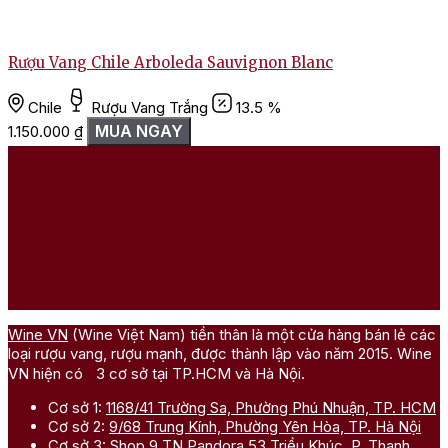
Rượu Vang Chile Arboleda Sauvignon Blanc
Chile
Rượu Vang Trắng
13.5 %
MUA NGAY
1.150.000
₫
Wine VN
(Wine Việt Nam) tiền thân là một cửa hàng bán lẻ các
loại rượu vang, rượu mạnh, được thành lập vào năm 2015. Wine
VN hiện có 3 cơ sở tại TP.HCM và Hà Nội.
Cơ sở 1:
1168/41 Trường Sa, Phường Phú Nhuận, TP. HCM
Cơ sở 2:
9/68 Trung Kính, Phường Yên Hòa, TP. Hà Nội
Cơ sở 3:
Shop 9 TN Pandora 53 Triều Khúc, P. Thanh