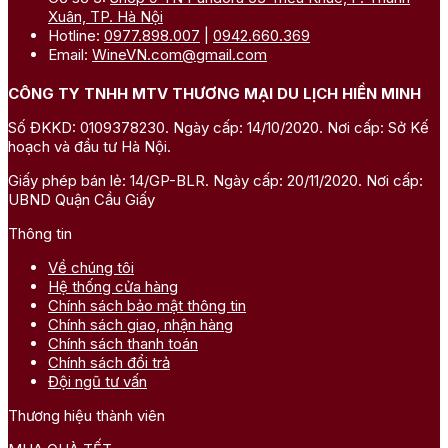
Xuân, TP. Hà Nội
Hotline:
0977.898.007
|
0942.660.369
Email:
WineVN.com@gmail.com
CÔNG TY TNHH MTV THƯƠNG MẠI DU LỊCH HIỀN MINH
Số ĐKKD: 0109378230. Ngày cấp: 14/10/2020. Nơi cấp: Sở Kế
hoạch và đầu tư Hà Nội.
Giấy phép bán lẻ: 14/GP-BLR. Ngày cấp: 20/11/2020. Nơi cấp:
UBND Quận Cầu Giấy
Thông tin
Về chúng tôi
Hệ thống cửa hàng
Chính sách bảo mật thông tin
Chính sách giao, nhận hàng
Chính sách thanh toán
Chính sách đổi trả
Đội ngũ tư vấn
Thương hiệu thành viên