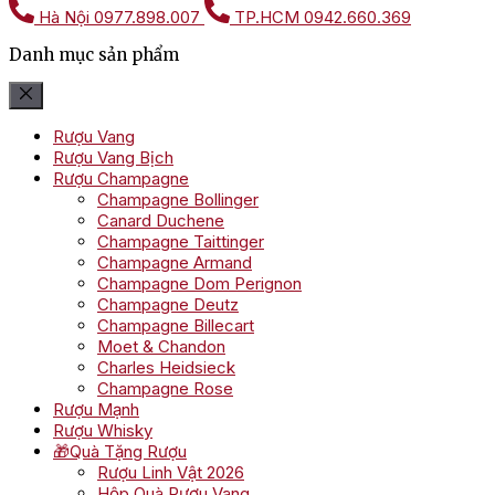
Hà Nội
0977.898.007
TP.HCM
0942.660.369
Danh mục sản phẩm
Rượu Vang
Rượu Vang Bịch
Rượu Champagne
Champagne Bollinger
Canard Duchene
Champagne Taittinger
Champagne Armand
Champagne Dom Perignon
Champagne Deutz
Champagne Billecart
Moet & Chandon
Charles Heidsieck
Champagne Rose
Rượu Mạnh
Rượu Whisky
🎁Quà Tặng Rượu
Rượu Linh Vật 2026
Hộp Quà Rượu Vang