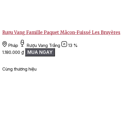
Rượu Vang Famille Paquet Mâcon-Fuissé Les Bruyères
T
Pháp
Rượu Vang Trắng
13 %
MUA NGAY
1.180.000
₫
Cùng thương hiệu