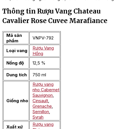
Thông tin Rượu Vang Chateau
Cavalier Rose Cuvee Marafiance
Mã sản
VNPV-792
phẩm
Rượu Vang
Loại vang
Hồng
Nồng độ
12,5 %
Dung tích
750 ml
Rượu vang
nho Cabernet
Sauvignon
,
Giống nho
Cinsault
,
Grenache
,
Semillon
,
Syrah
Rượu vang
Xuất xứ