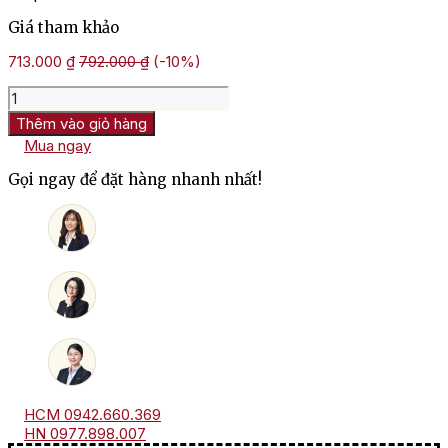
Giá tham khảo
713.000
₫
792.000
₫
(-10%)
Rượu
Vang
Thêm vào giỏ hàng
Pháp
Mua ngay
Chateau
Cavalier
Gọi ngay để đặt hàng nhanh nhất!
Rose
Cuvee
Marafiance
số
lượng
HCM 0942.660.369
HN 0977.898.007