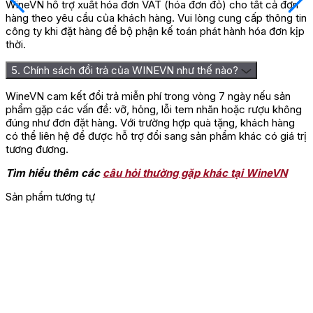
WineVN hỗ trợ xuất hóa đơn VAT (hóa đơn đỏ) cho tất cả đơn
hàng theo yêu cầu của khách hàng. Vui lòng cung cấp thông tin
công ty khi đặt hàng để bộ phận kế toán phát hành hóa đơn kịp
thời.
5. Chính sách đổi trả của WINEVN như thế nào?
WineVN cam kết đổi trả miễn phí trong vòng 7 ngày nếu sản
phẩm gặp các vấn đề: vỡ, hỏng, lỗi tem nhãn hoặc rượu không
đúng như đơn đặt hàng. Với trường hợp quà tặng, khách hàng
có thể liên hệ để được hỗ trợ đổi sang sản phẩm khác có giá trị
tương đương.
Tìm hiểu thêm các
câu hỏi thường gặp khác tại WineVN
Sản phẩm tương tự
G