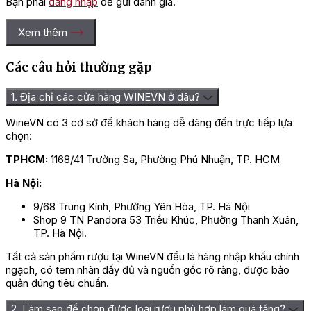
Bạn phải
đăng nhập
để gửi đánh giá.
Xem thêm
Các câu hỏi thường gặp
1. Địa chỉ các cửa hàng WINEVN ở đâu?
WineVN có 3 cơ sở để khách hàng dễ dàng đến trực tiếp lựa
chọn:
TPHCM:
1168/41 Trường Sa, Phường Phú Nhuận, TP. HCM
Hà Nội:
9/68 Trung Kính, Phường Yên Hòa, TP. Hà Nội
Shop 9 TN Pandora 53 Triều Khúc, Phường Thanh Xuân,
TP. Hà Nội.
Tất cả sản phẩm rượu tại WineVN đều là hàng nhập khẩu chính
ngạch, có tem nhãn đầy đủ và nguồn gốc rõ ràng, được bảo
quản đúng tiêu chuẩn.
2. Làm sao để chọn được loại rượu phù hợp làm quà tặng?