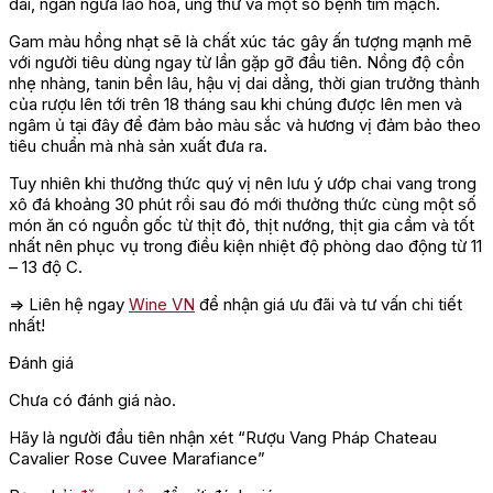
dai, ngăn ngừa lão hóa, ung thư và một số bệnh tim mạch.
Gam màu hồng nhạt sẽ là chất xúc tác gây ấn tượng mạnh mẽ
với người tiêu dùng ngay từ lần gặp gỡ đầu tiên. Nồng độ cồn
nhẹ nhàng, tanin bền lâu, hậu vị dai dẳng, thời gian trưởng thành
của rượu lên tới trên 18 tháng sau khi chúng được lên men và
ngâm ủ tại đây để đảm bảo màu sắc và hương vị đảm bảo theo
tiêu chuẩn mà nhà sản xuất đưa ra.
Tuy nhiên khi thưởng thức quý vị nên lưu ý ướp chai vang trong
xô đá khoảng 30 phút rồi sau đó mới thưởng thức cùng một số
món ăn có nguồn gốc từ thịt đỏ, thịt nướng, thịt gia cầm và tốt
nhất nên phục vụ trong điều kiện nhiệt độ phòng dao động từ 11
– 13 độ C.
=> Liên hệ ngay
Wine VN
để nhận giá ưu đãi và tư vấn chi tiết
nhất!
Đánh giá
Chưa có đánh giá nào.
Hãy là người đầu tiên nhận xét “Rượu Vang Pháp Chateau
Cavalier Rose Cuvee Marafiance”