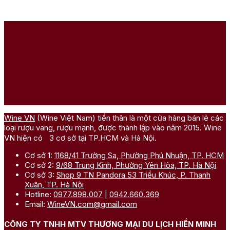
Wine VN
(Wine Việt Nam) tiền thân là một cửa hàng bán lẻ các
loại rượu vang, rượu mạnh, được thành lập vào năm 2015. Wine
VN hiện có 3 cơ sở tại TP.HCM và Hà Nội.
Cơ sở 1:
1168/41 Trường Sa, Phường Phú Nhuận, TP. HCM
Cơ sở 2:
9/68 Trung Kính, Phường Yên Hòa, TP. Hà Nội
Cơ sở 3:
Shop 9 TN Pandora 53 Triều Khúc, P. Thanh
Xuân, TP. Hà Nội
Hotline:
0977.898.007
|
0942.660.369
Email:
WineVN.com@gmail.com
CÔNG TY TNHH MTV THƯƠNG MẠI DU LỊCH HIỀN MINH