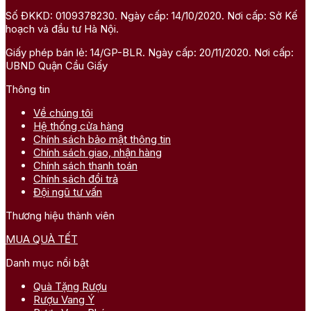
Số ĐKKD: 0109378230. Ngày cấp: 14/10/2020. Nơi cấp: Sở Kế
hoạch và đầu tư Hà Nội.
Giấy phép bán lẻ: 14/GP-BLR. Ngày cấp: 20/11/2020. Nơi cấp:
UBND Quận Cầu Giấy
Thông tin
Về chúng tôi
Hệ thống cửa hàng
Chính sách bảo mật thông tin
Chính sách giao, nhận hàng
Chính sách thanh toán
Chính sách đổi trả
Đội ngũ tư vấn
Thương hiệu thành viên
MUA QUÀ TẾT
Danh mục nổi bật
Quà Tặng Rượu
Rượu Vang Ý