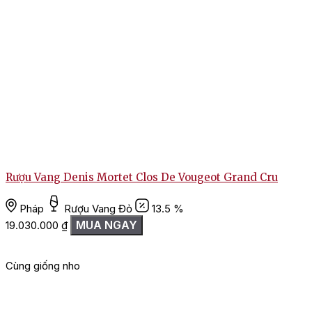
Rượu Vang Denis Mortet Clos De Vougeot Grand Cru
Pháp
Rượu Vang Đỏ
13.5 %
MUA NGAY
19.030.000
₫
Cùng giống nho
G