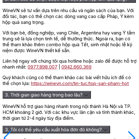
WineVN sẽ tư vấn dựa trên nhu cầu và ngân sách của bạn. Với
đối tác, bạn có thể chọn các dòng vang cao cấp Pháp, Ý kèm
hộp quà sang trọng.
Với bạn bè, đồng nghiệp, vang Chile, Argentina hay vang Ý tầm
trung sẽ là lựa chọn tinh tế, dễ thưởng thức. Ngoài ra, bạn có
thể tham khảo thêm combo hộp quà Tết, sinh nhật hoặc lễ kỷ
niệm được WineVN thiết kế sẵn.
Liên hệ ngay với chúng tôi qua hotline hoặc zalo để được hỗ trợ
nhanh nhất:
0977.898.007
|
0942.660.369
Quý khách cũng có thể tham khảo các bài viết hữu ích để có
thể chọn lựa:
https://winevn.com/tin-tuc/top-san-pham-hot
3. Thời gian giao hàng trong bao lâu?
WineVN hỗ trợ giao hàng nhanh trong nội thành Hà Nội và TP.
HCM khoảng 2 giờ. Với các khu vực lân cận và tỉnh thành khác,
thời gian từ 2-4 ngày tùy địa điểm.
3. Tôi có thể yêu cầu xuất hóa đơn đỏ không?