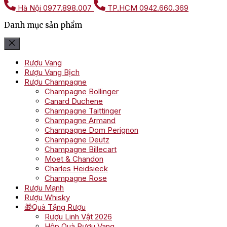
Hà Nội
0977.898.007
TP.HCM
0942.660.369
Danh mục sản phẩm
Rượu Vang
Rượu Vang Bịch
Rượu Champagne
Champagne Bollinger
Canard Duchene
Champagne Taittinger
Champagne Armand
Champagne Dom Perignon
Champagne Deutz
Champagne Billecart
Moet & Chandon
Charles Heidsieck
Champagne Rose
Rượu Mạnh
Rượu Whisky
🎁Quà Tặng Rượu
Rượu Linh Vật 2026
Hộp Quà Rượu Vang