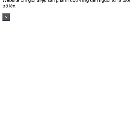
Website chỉ giới thiệu sản phẩm rượu vang đến người từ 18 tuổi
trở lên.
×