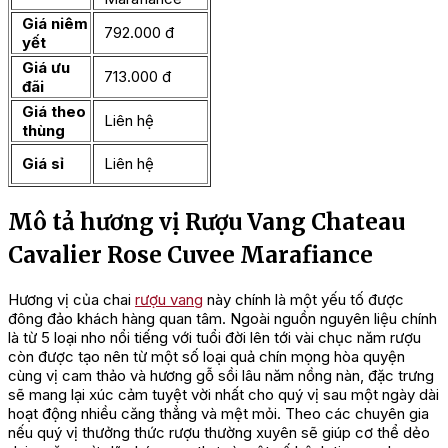
Giá niêm
792.000 đ
yết
Giá ưu
713.000
đ
đãi
Giá theo
Liên hệ
thùng
Giá sỉ
Liên hệ
Mô tả hương vị Rượu Vang Chateau
Cavalier Rose Cuvee Marafiance
Hương vị của chai
rượu vang
này chính là một yếu tố được
đông đảo khách hàng quan tâm. Ngoài nguồn nguyên liệu chính
là từ 5 loại nho nổi tiếng với tuổi đời lên tới vài chục năm rượu
còn được tạo nên từ một số loại quả chín mọng hòa quyện
cùng vị cam thảo và hương gỗ sồi lâu năm nồng nàn, đặc trưng
sẽ mang lại xúc cảm tuyệt vời nhất cho quý vị sau một ngày dài
hoạt động nhiều căng thẳng và mệt mỏi. Theo các chuyên gia
nếu quý vị thưởng thức rượu thường xuyên sẽ giúp cơ thể dẻo