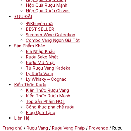
Hộp Quà Rượu Mạnh
Hộp Quà Rượu Chivas
⚡ƯU ĐÃI
🎁Khuyến mãi
BEST SELLER
Summer Wine Collection
Combo Vang Ngon Giá Tốt
Sản Phẩm Khác
Bia Nhập Khẩu
Rượu Sake Nhật
Rượu Mơ Nhật
Tủ Rượu Vang Kadeka
Ly Rượu Vang
Ly Whisky – Cognac
Kiến Thức Rượu
Kiến Thức Rượu Vang
Kiến Thức Rượu Mạnh
Top Sản Phẩm HOT
Công thức pha chế rượu
Blog Quà Tặng
Liên Hệ
Trang chủ
/
Rượu Vang
/
Rượu Vang Pháp
/
Provence
/ Rượu