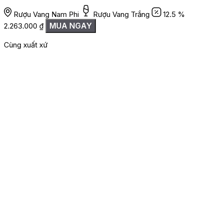
Rượu Vang Nam Phi
Rượu Vang Trắng
12.5 %
1
MUA NGAY
2.263.000
₫
Cùng xuất xứ