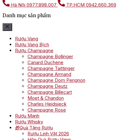
Hà Nội
0977.898.007
TP.HCM
0942.660.369
Danh mục sản phẩm
Rượu Vang
Rượu Vang Bịch
Rượu Champagne
Champagne Bollinger
Canard Duchene
Champagne Taittinger
Champagne Armand
Champagne Dom Perignon
Champagne Deutz
Champagne Billecart
Moet & Chandon
Charles Heidsieck
Champagne Rose
Rượu Mạnh
Rượu Whisky
🎁Quà Tặng Rượu
Rượu Linh Vật 2026
Hộp Quà Rượu Vang