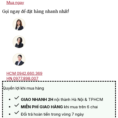
Mua ngay
Phi
Bellingham
Gọi ngay để đặt hàng nhanh nhất!
The
Old
Orchards
Chenin
Blanc
số
lượng
HCM 0942.660.369
HN 0977.898.007
Quyền lợi khi mua hàng
GIAO NHANH 2H
nội thành Hà Nội & TPHCM
MIỄN PHÍ GIAO HÀNG
khi mua trên 6 chai
Đổi trả hoàn tiền trong vòng 7 ngày