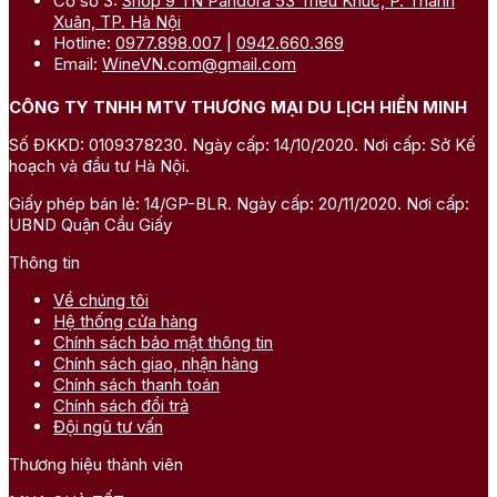
Cơ sở 3:
Shop 9 TN Pandora 53 Triều Khúc, P. Thanh
Xuân, TP. Hà Nội
Hotline:
0977.898.007
|
0942.660.369
Email:
WineVN.com@gmail.com
CÔNG TY TNHH MTV THƯƠNG MẠI DU LỊCH HIỀN MINH
Số ĐKKD: 0109378230. Ngày cấp: 14/10/2020. Nơi cấp: Sở Kế
hoạch và đầu tư Hà Nội.
Giấy phép bán lẻ: 14/GP-BLR. Ngày cấp: 20/11/2020. Nơi cấp:
UBND Quận Cầu Giấy
Thông tin
Về chúng tôi
Hệ thống cửa hàng
Chính sách bảo mật thông tin
Chính sách giao, nhận hàng
Chính sách thanh toán
Chính sách đổi trả
Đội ngũ tư vấn
Thương hiệu thành viên