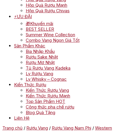
Hộp Quà Rượu Mạnh
Hộp Quà Rượu Chivas
⚡ƯU ĐÃI
🎁Khuyến mãi
BEST SELLER
Summer Wine Collection
Combo Vang Ngon Giá Tốt
Sản Phẩm Khác
Bia Nhập Khẩu
Rượu Sake Nhật
Rượu Mơ Nhật
Tủ Rượu Vang Kadeka
Ly Rượu Vang
Ly Whisky – Cognac
Kiến Thức Rượu
Kiến Thức Rượu Vang
Kiến Thức Rượu Mạnh
Top Sản Phẩm HOT
Công thức pha chế rượu
Blog Quà Tặng
Liên Hệ
Trang chủ
/
Rượu Vang
/
Rượu Vang Nam Phi
/
Western