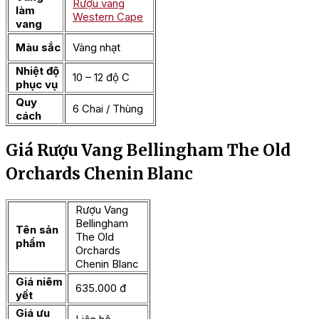
Rượu vang
làm
Western Cape
vang
Màu sắc
Vàng nhạt
Nhiệt độ
10 – 12 độ C
phục vụ
Quy
6 Chai / Thùng
cách
Giá Rượu Vang Bellingham The Old
Orchards Chenin Blanc
Rượu Vang
Bellingham
Tên sản
The Old
phẩm
Orchards
Chenin Blanc
Giá niêm
635.000 đ
yết
Giá ưu