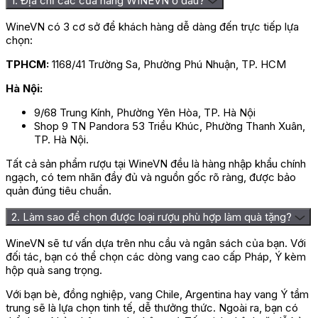
1. Địa chỉ các cửa hàng WINEVN ở đâu?
WineVN có 3 cơ sở để khách hàng dễ dàng đến trực tiếp lựa
Rượu Vang Bellingham The 
chọn:
TPHCM:
1168/41 Trường Sa, Phường Phú Nhuận, TP. HCM
Mô Tả Hương Vị Rượu Vang
Hà Nội:
Bellingham The Old Orchards Chenin
Blanc
9/68 Trung Kính, Phường Yên Hòa, TP. Hà Nội
Shop 9 TN Pandora 53 Triều Khúc, Phường Thanh Xuân,
TP. Hà Nội.
Rượu vang
hiện đang là mối quan tâm lớn của những hầu hết
mọi thực khách trên thế giới khi sở hữu một dư vị hoàn hảo với
Tất cả sản phẩm rượu tại WineVN đều là hàng nhập khẩu chính
chất lượng nổi trội nhưng lại mang một mức giá vô cùng phù
ngạch, có tem nhãn đầy đủ và nguồn gốc rõ ràng, được bảo
hợp. Rượu xứng đáng là dòng vang được yêu thích mạnh mẽ
quản đúng tiêu chuẩn.
bởi mang một vẻ đẹp toàn diện từ hương thơm, mùi vị, nồng độ
cho đến màu sắc và quy cách thiết kế.
2. Làm sao để chọn được loại rượu phù hợp làm quà tặng?
Rượu được sản xuất theo phương pháp truyền thống chuyên
WineVN sẽ tư vấn dựa trên nhu cầu và ngân sách của bạn. Với
nghiệp tại vùng đất
Western Cape
, Nam Phi với sự pha trộn của
đối tác, bạn có thể chọn các dòng vang cao cấp Pháp, Ý kèm
giống nho chủ đạo là
nho Chenin Blanc
và các loại quả nhiệt đới
hộp quà sang trọng.
khác như cam, đào, dứa, lê và một ít vị chuối béo ngậy. Kết
hợp với sự ngọt ngào nổi bật là hương vị chua nhẹ nhàng tự
Với bạn bè, đồng nghiệp, vang Chile, Argentina hay vang Ý tầm
nhiên của hàm lượng axit có trong các loại quả và nồng độ lên
trung sẽ là lựa chọn tinh tế, dễ thưởng thức. Ngoài ra, bạn có