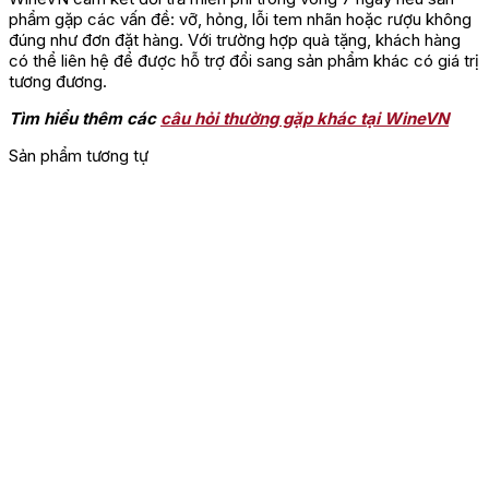
The Old Orchards Chenin Blanc”
phẩm gặp các vấn đề: vỡ, hỏng, lỗi tem nhãn hoặc rượu không
đúng như đơn đặt hàng. Với trường hợp quà tặng, khách hàng
Bạn phải
đăng nhập
để gửi đánh giá.
có thể liên hệ để được hỗ trợ đổi sang sản phẩm khác có giá trị
tương đương.
Tìm hiểu thêm các
câu hỏi thường gặp khác tại WineVN
Sản phẩm tương tự