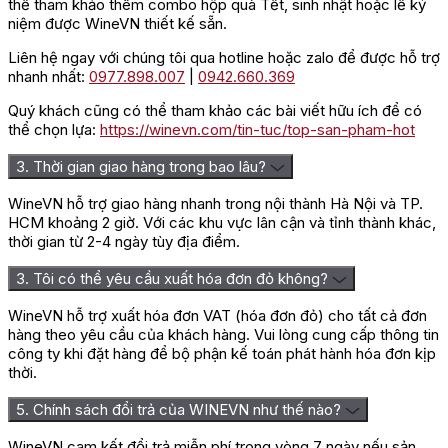
men thích hợp. Hương thơm tinh tế của gỗ Sồi, da thuộc và mùi
thể tham khảo thêm combo hộp quà Tết, sinh nhật hoặc lễ kỷ
vị đặc trưng của vani, cà phê đã làm cho dư vị của rượu trở nên
niệm được WineVN thiết kế sẵn.
giàu có, phong phú và có chiều sâu.
Liên hệ ngay với chúng tôi qua hotline hoặc zalo để được hỗ trợ
Hậu vị sâu lắng và hoàn hảo với hương thơm mạnh mẽ và dứt
nhanh nhất:
0977.898.007
|
0942.660.369
khoát đã làm lay động hàng triệu con tim thực khách. Bạn có
Quý khách cũng có thể tham khảo các bài viết hữu ích để có
thể nhấm nháp rượu với thịt gà, thịt nguội, hải sản nướng, hấp,
thể chọn lựa:
https://winevn.com/tin-tuc/top-san-pham-hot
mì pasta và các loại trái cây tươi,… ở nhiệt độ thích hợp khoảng
từ 10 – 12 độ C.
3. Thời gian giao hàng trong bao lâu?
Rượu mang phong cách thanh lịch nhưng vô cùng sang trọng
và hiện đại, chính vì thế khi sở hữu chai rượu vang trắng này,
WineVN hỗ trợ giao hàng nhanh trong nội thành Hà Nội và TP.
bạn sẽ thể hiện được đằng cấp chính mình cũng như là một sự
HCM khoảng 2 giờ. Với các khu vực lân cận và tỉnh thành khác,
chiêu đãi đặc biệt cho bạn bè, người thân trong các bữa ăn
thời gian từ 2-4 ngày tùy địa điểm.
ngon. Sản phẩm cũng là một món quà ý nghĩa, chất lượng trong
3. Tôi có thể yêu cầu xuất hóa đơn đỏ không?
các dịp,…
=> Liên hệ ngay
Wine VN
để nhận giá ưu đãi và tư vấn chi
WineVN hỗ trợ xuất hóa đơn VAT (hóa đơn đỏ) cho tất cả đơn
tiết nhất!
hàng theo yêu cầu của khách hàng. Vui lòng cung cấp thông tin
công ty khi đặt hàng để bộ phận kế toán phát hành hóa đơn kịp
Đánh giá
thời.
Chưa có đánh giá nào.
5. Chính sách đổi trả của WINEVN như thế nào?
Hãy là người đầu tiên nhận xét “Rượu Vang Nam Phi Bellingham
WineVN cam kết đổi trả miễn phí trong vòng 7 ngày nếu sản