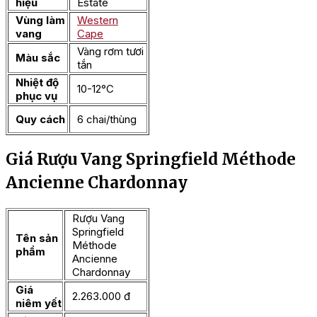
hiệu
Estate
Vùng làm
Western
vang
Cape
Vàng rơm tươi
Màu sắc
tắn
Nhiệt độ
10-12°C
phục vụ
Quy cách
6 chai/thùng
Giá Rượu Vang Springfield Méthode
Ancienne Chardonnay
Rượu Vang
Springfield
Tên sản
Méthode
phẩm
Ancienne
Chardonnay
Giá
2.263.000 đ
niêm yết