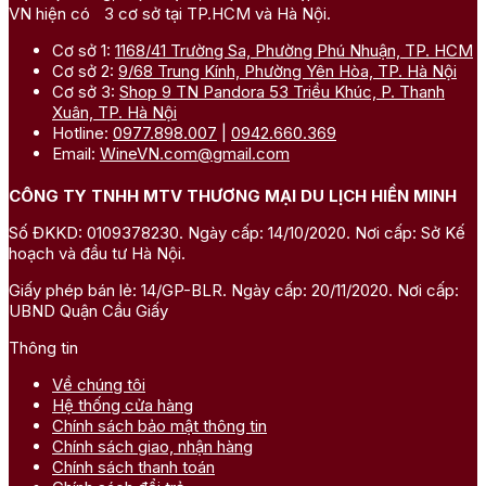
VN hiện có 3 cơ sở tại TP.HCM và Hà Nội.
Cơ sở 1:
1168/41 Trường Sa, Phường Phú Nhuận, TP. HCM
Cơ sở 2:
9/68 Trung Kính, Phường Yên Hòa, TP. Hà Nội
Cơ sở 3:
Shop 9 TN Pandora 53 Triều Khúc, P. Thanh
Xuân, TP. Hà Nội
Hotline:
0977.898.007
|
0942.660.369
Email:
WineVN.com@gmail.com
CÔNG TY TNHH MTV THƯƠNG MẠI DU LỊCH HIỀN MINH
Số ĐKKD: 0109378230. Ngày cấp: 14/10/2020. Nơi cấp: Sở Kế
hoạch và đầu tư Hà Nội.
Giấy phép bán lẻ: 14/GP-BLR. Ngày cấp: 20/11/2020. Nơi cấp:
UBND Quận Cầu Giấy
Thông tin
Về chúng tôi
Hệ thống cửa hàng
Chính sách bảo mật thông tin
Chính sách giao, nhận hàng
Chính sách thanh toán