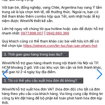
Với bạn bè, đồng nghiệp, vang Chile, Argentina hay vang Ý tầm
trung sẽ là lựa chọn tinh tế, dễ thưởng thức. Ngoài ra, bạn có
thể tham khảo thêm combo hộp quà Tết, sinh nhật hoặc lễ kỷ
niệm được WineVN thiết kế sẵn.
Liên hệ ngay với chúng tôi qua hotline hoặc zalo để được hỗ trợ
nhanh nhất:
0977.898.007
|
0942.660.369
Quý khách cũng có thể tham khảo các bài viết hữu ích để có
thể chọn lựa:
https://winevn.com/tin-tuc/top-san-pham-hot
3. Thời gian giao hàng trong bao lâu?
WineVN hỗ trợ giao hàng nhanh trong nội thành Hà Nội và TP.
HCM khoảng 2 giờ. Với các khu vực lân cận và tỉnh thành khác,
thời gian từ 2-4 ngày tùy địa điểm.
3. Tôi có thể yêu cầu xuất hóa đơn đỏ không?
WineVN hỗ trợ xuất hóa đơn VAT (hóa đơn đỏ) cho tất cả đơn
hàng theo yêu cầu của khách hàng. Vui lòng cung cấp thông tin
công ty khi đặt hàng để bộ phận kế toán phát hành hóa đơn kịp
thời.