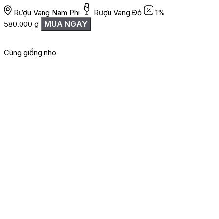
Rượu Vang Nam Phi
Rượu Vang Đỏ
1%
MUA NGAY
580.000
₫
1
Cùng giống nho