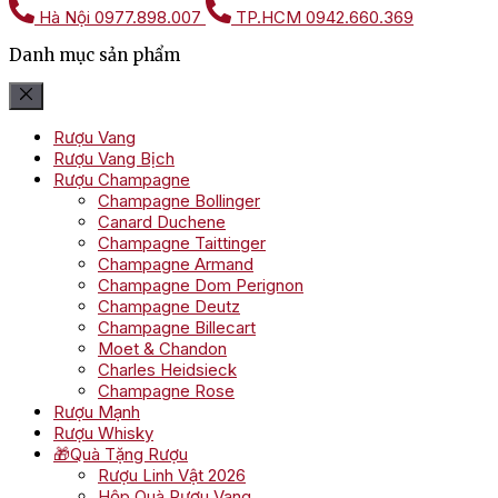
Hà Nội
0977.898.007
TP.HCM
0942.660.369
Danh mục sản phẩm
Rượu Vang
Rượu Vang Bịch
Rượu Champagne
Champagne Bollinger
Canard Duchene
Champagne Taittinger
Champagne Armand
Champagne Dom Perignon
Champagne Deutz
Champagne Billecart
Moet & Chandon
Charles Heidsieck
Champagne Rose
Rượu Mạnh
Rượu Whisky
🎁Quà Tặng Rượu
Rượu Linh Vật 2026
Hộp Quà Rượu Vang