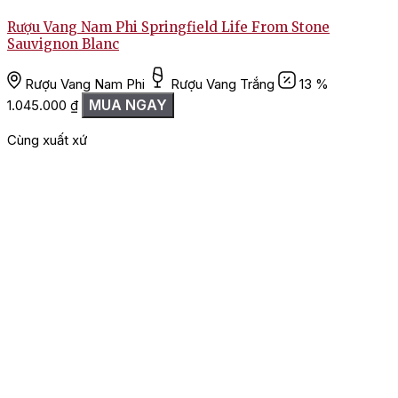
Rượu Vang Nam Phi Springfield Life From Stone
Sauvignon Blanc
Rượu Vang Nam Phi
Rượu Vang Trắng
13 %
1
MUA NGAY
1.045.000
₫
Cùng xuất xứ