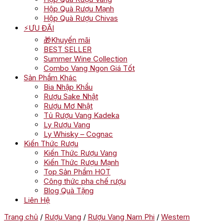
Hộp Quà Rượu Mạnh
Hộp Quà Rượu Chivas
⚡ƯU ĐÃI
🎁Khuyến mãi
BEST SELLER
Summer Wine Collection
Combo Vang Ngon Giá Tốt
Sản Phẩm Khác
Bia Nhập Khẩu
Rượu Sake Nhật
Rượu Mơ Nhật
Tủ Rượu Vang Kadeka
Ly Rượu Vang
Ly Whisky – Cognac
Kiến Thức Rượu
Kiến Thức Rượu Vang
Kiến Thức Rượu Mạnh
Top Sản Phẩm HOT
Công thức pha chế rượu
Blog Quà Tặng
Liên Hệ
Trang chủ
/
Rượu Vang
/
Rượu Vang Nam Phi
/
Western