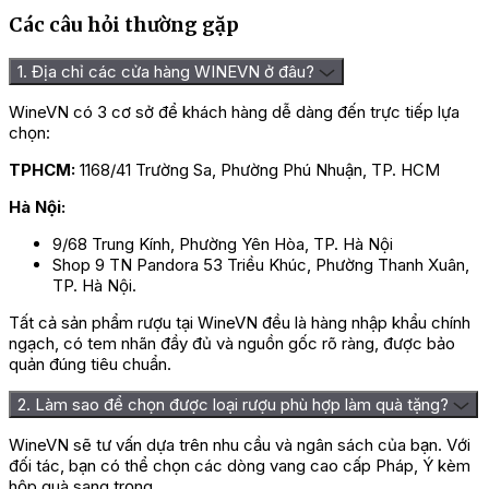
Các câu hỏi thường gặp
1. Địa chỉ các cửa hàng WINEVN ở đâu?
WineVN có 3 cơ sở để khách hàng dễ dàng đến trực tiếp lựa
chọn:
TPHCM:
1168/41 Trường Sa, Phường Phú Nhuận, TP. HCM
Hà Nội:
9/68 Trung Kính, Phường Yên Hòa, TP. Hà Nội
Shop 9 TN Pandora 53 Triều Khúc, Phường Thanh Xuân,
TP. Hà Nội.
Tất cả sản phẩm rượu tại WineVN đều là hàng nhập khẩu chính
ngạch, có tem nhãn đầy đủ và nguồn gốc rõ ràng, được bảo
quản đúng tiêu chuẩn.
2. Làm sao để chọn được loại rượu phù hợp làm quà tặng?
WineVN sẽ tư vấn dựa trên nhu cầu và ngân sách của bạn. Với
đối tác, bạn có thể chọn các dòng vang cao cấp Pháp, Ý kèm
hộp quà sang trọng.