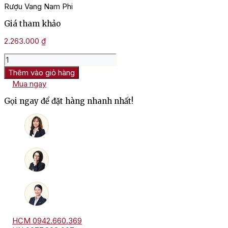
Rượu Vang Nam Phi
Giá tham khảo
2.263.000
₫
Rượu
Vang
Thêm vào giỏ hàng
Nam
Mua ngay
Phi
Springfield
Gọi ngay để đặt hàng nhanh nhất!
Méthode
Ancienne
Chardonnay
số
lượng
HCM 0942.660.369