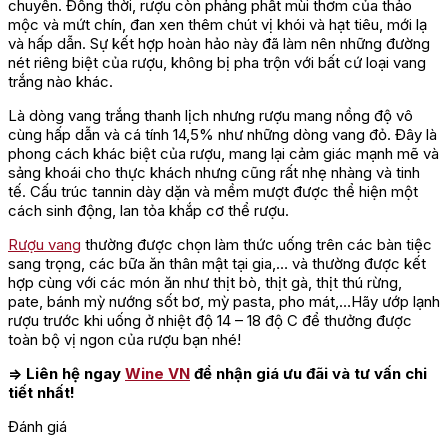
chuyển. Đồng thời, rượu còn phảng phất mùi thơm của thảo
mộc và mứt chín, đan xen thêm chút vị khói và hạt tiêu, mới lạ
và hấp dẫn. Sự kết hợp hoàn hảo này đã làm nên những đường
nét riêng biệt của rượu, không bị pha trộn với bất cứ loại vang
trắng nào khác.
Là dòng vang trắng thanh lịch nhưng rượu mang nồng độ vô
cùng hấp dẫn và cá tính 14,5% như những dòng vang đỏ. Đây là
phong cách khác biệt của rượu, mang lại cảm giác mạnh mẽ và
sảng khoái cho thực khách nhưng cũng rất nhẹ nhàng và tinh
tế. Cấu trúc tannin dày dặn và mềm mượt được thể hiện một
cách sinh động, lan tỏa khắp cơ thể rượu.
Rượu vang
thường được chọn làm thức uống trên các bàn tiệc
sang trọng, các bữa ăn thân mật tại gia,… và thường được kết
hợp cùng với các món ăn như thịt bò, thịt gà, thịt thú rừng,
pate, bánh mỳ nướng sốt bơ, mỳ pasta, pho mát,…Hãy ướp lạnh
rượu trước khi uống ở nhiệt độ 14 – 18 độ C để thưởng được
toàn bộ vị ngon của rượu bạn nhé!
=> Liên hệ ngay
Wine VN
để nhận giá ưu đãi và tư vấn chi
tiết nhất!
Đánh giá