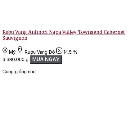
Rượu Vang Antinori Napa Valley Townsend Cabernet
Sauvignon
Mỹ
Rượu Vang Đỏ
14.5 %
2
MUA NGAY
3.380.000
₫
Cùng giống nho