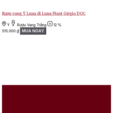
Rượu vang Ý Luna di Luna Pinot Grigio DOC
R
Ý
Rượu Vang Trắng
12 %
MUA NGAY
515.000
₫