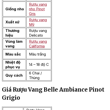
Rượu vang
Giống nho
nho Pinot
Gris
Rượu vang
Xuất xứ
Mỹ
Thương
Rượu vang
hiệu
Delicato
Vùng làm
Rượu vang
vang
California
Màu sắc
Màu trắng
Nhiệt độ
14 – 18 độ C
phục vụ
6 Chai /
Quy cách
Thùng
Giá Rượu Vang Belle Ambiance Pinot
Grigio