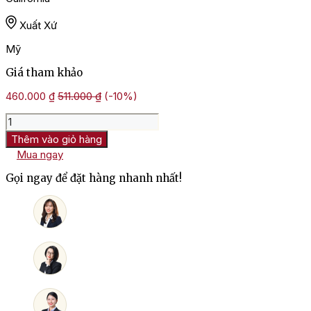
Xuất Xứ
Mỹ
Giá tham khảo
460.000
₫
511.000
₫
(-10%)
Rượu
Vang
Thêm vào giỏ hàng
Mỹ
Mua ngay
Belle
Ambiance
Gọi ngay để đặt hàng nhanh nhất!
Pinot
Grigio
số
lượng