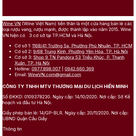
Wine VN
(Wine Việt Nam) tiền thân là một cửa hàng bán lẻ các
loại rượu vang, rượu mạnh, được thành lập vào năm 2015. Wine
VN hiện có 3 cơ sở tại TP.HCM và Hà Nội.
Cơ sở 1:
1168/41 Trường Sa, Phường Phú Nhuận, TP. HCM
Cơ sở 2:
9/68 Trung Kính, Phường Yên Hòa, TP. Hà Nội
Cơ sở 3:
Shop 9 TN Pandora 53 Triều Khúc, P. Thanh
Xuân, TP. Hà Nội
Hotline:
0977.898.007
|
0942.660.369
Email:
WineVN.com@gmail.com
CÔNG TY TNHH MTV THƯƠNG MẠI DU LỊCH HIỀN MINH
Số ĐKKD: 0109378230. Ngày cấp: 14/10/2020. Nơi cấp: Sở Kế
hoạch và đầu tư Hà Nội.
Giấy phép bán lẻ: 14/GP-BLR. Ngày cấp: 20/11/2020. Nơi cấp:
UBND Quận Cầu Giấy
Thông tin