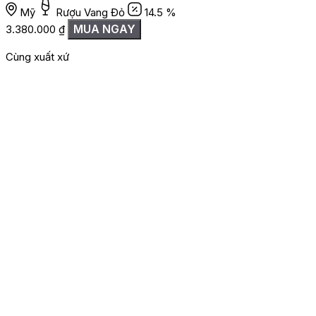
Mỹ
Rượu Vang Đỏ
14.5 %
2
MUA NGAY
3.380.000
₫
Cùng xuất xứ