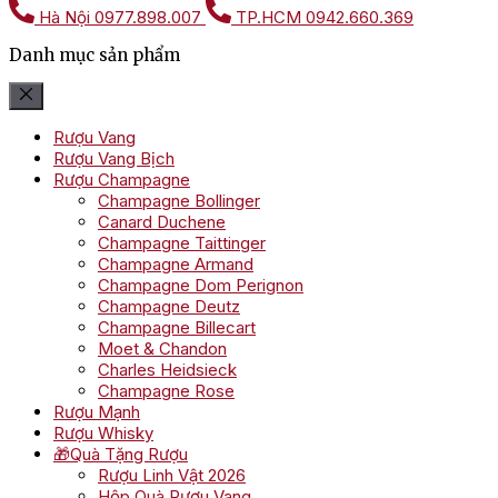
Hà Nội
0977.898.007
TP.HCM
0942.660.369
Danh mục sản phẩm
Rượu Vang
Rượu Vang Bịch
Rượu Champagne
Champagne Bollinger
Canard Duchene
Champagne Taittinger
Champagne Armand
Champagne Dom Perignon
Champagne Deutz
Champagne Billecart
Moet & Chandon
Charles Heidsieck
Champagne Rose
Rượu Mạnh
Rượu Whisky
🎁Quà Tặng Rượu
Rượu Linh Vật 2026
Hộp Quà Rượu Vang