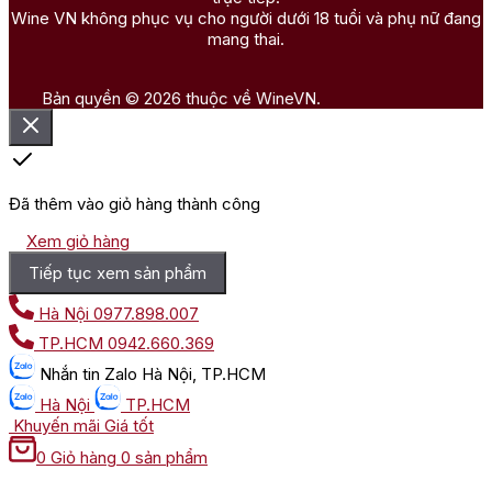
Wine VN không phục vụ cho người dưới 18 tuổi và phụ nữ đang
mang thai.
Bản quyền © 2026 thuộc về WineVN.
Đã thêm vào giỏ hàng thành công
Xem giỏ hàng
Tiếp tục xem sản phẩm
Hà Nội
0977.898.007
TP.HCM
0942.660.369
Nhắn tin
Zalo Hà Nội, TP.HCM
Hà Nội
TP.HCM
Khuyến mãi
Giá tốt
0
Giỏ hàng
0 sản phẩm