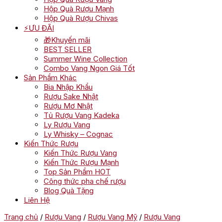
Hộp Quà Rượu Mạnh
Hộp Quà Rượu Chivas
⚡ƯU ĐÃI
🎁Khuyến mãi
BEST SELLER
Summer Wine Collection
Combo Vang Ngon Giá Tốt
Sản Phẩm Khác
Bia Nhập Khẩu
Rượu Sake Nhật
Rượu Mơ Nhật
Tủ Rượu Vang Kadeka
Ly Rượu Vang
Ly Whisky – Cognac
Kiến Thức Rượu
Kiến Thức Rượu Vang
Kiến Thức Rượu Mạnh
Top Sản Phẩm HOT
Công thức pha chế rượu
Blog Quà Tặng
Liên Hệ
Trang chủ
/
Rượu Vang
/
Rượu Vang Mỹ
/
Rượu Vang