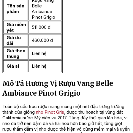
Rượu Vang
Tên sản
Belle
phẩm
Ambiance
Pinot Grigio
Giá niêm
511.000 đ
yết
Giá ưu
460.000 đ
đãi
Giá theo
Liên hệ
thùng
Giá sỉ
Liên hệ
Mô Tả Hương Vị Rượu Vang Belle
Ambiance Pinot Grigio
Toàn bộ cấu trúc rượu mang mang một nét đặc trưng trưởng
thành của giống
nho Pinot Gris
, được thu hoạch tại vùng đất
California nước Mỹ niên vụ 2017. Từng đấy thời gian lão hóa, vị
nho đã trở nên đậm đà và hài hòa hơn bao giờ hết, từng giọt
rượu thấm đẫm vị nho được thể hiện vô cùng mềm mại và uyển