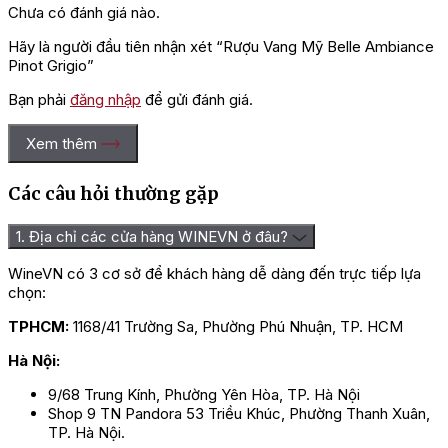
Chưa có đánh giá nào.
Hãy là người đầu tiên nhận xét “Rượu Vang Mỹ Belle Ambiance
Pinot Grigio”
Bạn phải
đăng nhập
để gửi đánh giá.
Xem thêm
Các câu hỏi thường gặp
1. Địa chỉ các cửa hàng WINEVN ở đâu?
WineVN có 3 cơ sở để khách hàng dễ dàng đến trực tiếp lựa
chọn:
TPHCM:
1168/41 Trường Sa, Phường Phú Nhuận, TP. HCM
Hà Nội:
9/68 Trung Kính, Phường Yên Hòa, TP. Hà Nội
Shop 9 TN Pandora 53 Triều Khúc, Phường Thanh Xuân,
TP. Hà Nội.