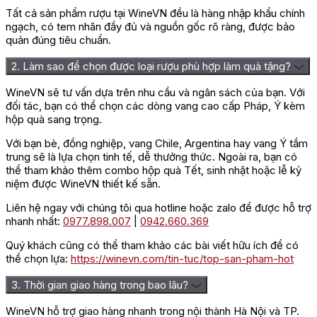
Tất cả sản phẩm rượu tại WineVN đều là hàng nhập khẩu chính
ngạch, có tem nhãn đầy đủ và nguồn gốc rõ ràng, được bảo
quản đúng tiêu chuẩn.
2. Làm sao để chọn được loại rượu phù hợp làm quà tặng?
WineVN sẽ tư vấn dựa trên nhu cầu và ngân sách của bạn. Với
đối tác, bạn có thể chọn các dòng vang cao cấp Pháp, Ý kèm
hộp quà sang trọng.
Với bạn bè, đồng nghiệp, vang Chile, Argentina hay vang Ý tầm
trung sẽ là lựa chọn tinh tế, dễ thưởng thức. Ngoài ra, bạn có
thể tham khảo thêm combo hộp quà Tết, sinh nhật hoặc lễ kỷ
niệm được WineVN thiết kế sẵn.
Liên hệ ngay với chúng tôi qua hotline hoặc zalo để được hỗ trợ
nhanh nhất:
0977.898.007
|
0942.660.369
Quý khách cũng có thể tham khảo các bài viết hữu ích để có
thể chọn lựa:
https://winevn.com/tin-tuc/top-san-pham-hot
3. Thời gian giao hàng trong bao lâu?
WineVN hỗ trợ giao hàng nhanh trong nội thành Hà Nội và TP.