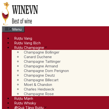
Chuyển
đến
nội
dung
Menu
Rượu Vang
Rượu Vang Bịch
Rượu Champagne
Champagne Bollinger
Canard Duchene
Champagne Taittinger
Champagne Armand
Champagne Dom Perignon
Champagne Deutz
Champagne Billecart
Moet & Chandon
Charles Heidsieck
Champagne Rose
Rượu Mạnh
Rượu Whisky
🎁Quà Tặng Rượu