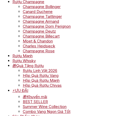
Rượu Champagne
Champagne Bollinger
Canard Duchene
Champagne Taittinger
Champagne Armand
Champagne Dom Perignon
Champagne Deutz
Champagne Billecart
Moet & Chandon
Charles Heidsieck
Champagne Rose
Rượu Mạnh
Rượu Whisky
🎁Quà Tặng Rượu
Rượu Linh Vật 2026
Hộp Quà Rượu Vang
Hộp Quà Rượu Mạnh
Hộp Quà Rượu Chivas
⚡ƯU ĐÃI
🎁Khuyến mãi
BEST SELLER
Summer Wine Collection
Combo Vang Ngon Giá Tốt