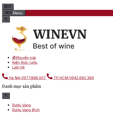
Menu
🎁Khuyến mãi
Kiến thức rượu
Liên hệ
Hà Nội
0977.898.007
TP.HCM
0942.660.369
Danh mục sản phẩm
Rượu Vang
Rượu Vang Bịch