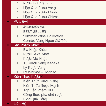
Rượu Linh Vật 2026
Hộp Quà Rượu Vang
Hộp Quà Rượu Mạnh
Hộp Quà Rượu Chivas
⚡ƯU ĐÃI
🎁Khuyến mãi
BEST SELLER
Summer Wine Collection
Combo Vang Ngon Giá Tốt
Sản Phẩm Khác
Bia Nhập Khẩu
Rượu Sake Nhật
Rượu Mơ Nhật
Tủ Rượu Vang Kadeka
Ly Rượu Vang
Ly Whisky – Cognac
Kiến Thức Rượu
Kiến Thức Rượu Vang
Kiến Thức Rượu Mạnh
Top Sản Phẩm HOT
Công thức pha chế rượu
Blog Quà Tặng
Liên Hệ