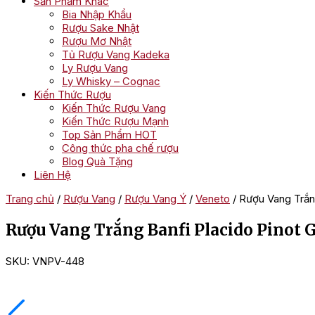
Sản Phẩm Khác
Bia Nhập Khẩu
Rượu Sake Nhật
Rượu Mơ Nhật
Tủ Rượu Vang Kadeka
Ly Rượu Vang
Ly Whisky – Cognac
Kiến Thức Rượu
Kiến Thức Rượu Vang
Kiến Thức Rượu Mạnh
Top Sản Phẩm HOT
Công thức pha chế rượu
Blog Quà Tặng
Liên Hệ
Trang chủ
/
Rượu Vang
/
Rượu Vang Ý
/
Veneto
/ Rượu Vang Trắng
Rượu Vang Trắng Banfi Placido Pinot G
SKU:
VNPV-448