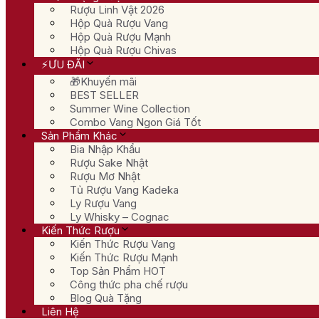
Rượu Linh Vật 2026
Hộp Quà Rượu Vang
Hộp Quà Rượu Mạnh
Hộp Quà Rượu Chivas
⚡ƯU ĐÃI
🎁Khuyến mãi
BEST SELLER
Summer Wine Collection
Combo Vang Ngon Giá Tốt
Sản Phẩm Khác
Bia Nhập Khẩu
Rượu Sake Nhật
Rượu Mơ Nhật
Tủ Rượu Vang Kadeka
Ly Rượu Vang
Ly Whisky – Cognac
Kiến Thức Rượu
Kiến Thức Rượu Vang
Kiến Thức Rượu Mạnh
Top Sản Phẩm HOT
Công thức pha chế rượu
Blog Quà Tặng
Liên Hệ