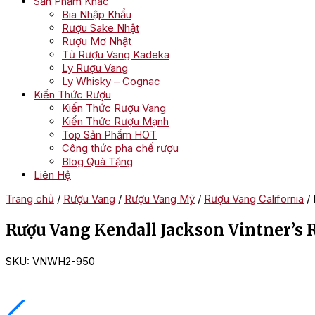
Sản Phẩm Khác
Bia Nhập Khẩu
Rượu Sake Nhật
Rượu Mơ Nhật
Tủ Rượu Vang Kadeka
Ly Rượu Vang
Ly Whisky – Cognac
Kiến Thức Rượu
Kiến Thức Rượu Vang
Kiến Thức Rượu Mạnh
Top Sản Phẩm HOT
Công thức pha chế rượu
Blog Quà Tặng
Liên Hệ
Trang chủ
/
Rượu Vang
/
Rượu Vang Mỹ
/
Rượu Vang California
/ 
Rượu Vang Kendall Jackson Vintner’s
SKU:
VNWH2-950