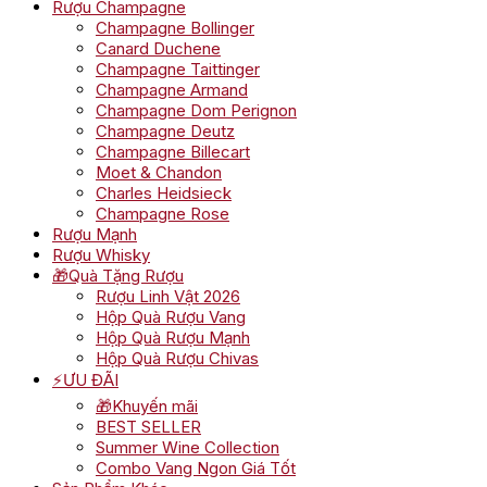
Rượu Champagne
Champagne Bollinger
Canard Duchene
Champagne Taittinger
Champagne Armand
Champagne Dom Perignon
Champagne Deutz
Champagne Billecart
Moet & Chandon
Charles Heidsieck
Champagne Rose
Rượu Mạnh
Rượu Whisky
🎁Quà Tặng Rượu
Rượu Linh Vật 2026
Hộp Quà Rượu Vang
Hộp Quà Rượu Mạnh
Hộp Quà Rượu Chivas
⚡ƯU ĐÃI
🎁Khuyến mãi
BEST SELLER
Summer Wine Collection
Combo Vang Ngon Giá Tốt