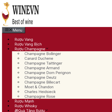
Chuyển
đến
nội
dung
Menu
Rượu Vang
Rượu Vang Bịch
Rượu Champagne
Champagne Bollinger
Canard Duchene
Champagne Taittinger
Champagne Armand
Champagne Dom Perignon
Champagne Deutz
Champagne Billecart
Moet & Chandon
Charles Heidsieck
Champagne Rose
Rượu Mạnh
Rượu Whisky
🎁Quà Tặng Rượu