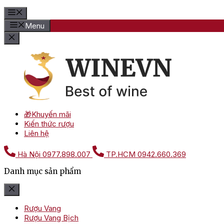
Menu
🎁Khuyến mãi
Kiến thức rượu
Liên hệ
Hà Nội
0977.898.007
TP.HCM
0942.660.369
Danh mục sản phẩm
Rượu Vang
Rượu Vang Bịch