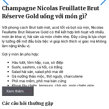
Champagne Nicolas Feuillatte Brut
Réserve Gold uống với món gì?
Với phong cách Brut tươi mát, acid tốt và bọt sủi mịn, Nicolas
Feuillatte Brut Réserve Gold có thể kết hợp linh hoạt với nhiều
món ăn khai vị, hải sản và món chiên nhẹ. Đây cũng là lựa chọn
lý tưởng để mở đầu bữa tiệc vì giúp kích thích vị giác mà không
làm nặng khẩu vị.
Gợi ý món ăn phù hợp:
Hàu tươi, tôm hấp, cua, sò điệp
Sushi, sashimi, cá hồi, cá trắng
Salad hải sản, salad phô mai dê
Gà nướng thảo mộc, thịt nguội, charcuterie
Phô mai mềm, phô mai bán cứng
Khoai tây chiên, tempura, chả giò, món chiên giòn
Bánh tart mặn, canapé, món khai vị tiệc nhẹ.
Xem thêm
Khi dùng với món Việt, Champagne này có thể kết hợp tốt với
gỏi cuốn, chả giò, tôm hấp, hàu nướng phô mai, cá hấp, salad
Các câu hỏi thường gặp
tôm hoặc các món khai vị ít cay.