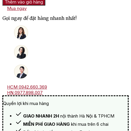
Thêm vào giỏ hàng
Nicolas
Mua ngay
Feuillatte
Brut
Gọi ngay để đặt hàng nhanh nhất!
Réserve
Gold
số
lượng
HCM 0942.660.369
HN 0977.898.007
Quyền lợi khi mua hàng
GIAO NHANH 2H
nội thành Hà Nội & TPHCM
MIỄN PHÍ GIAO HÀNG
khi mua trên 6 chai