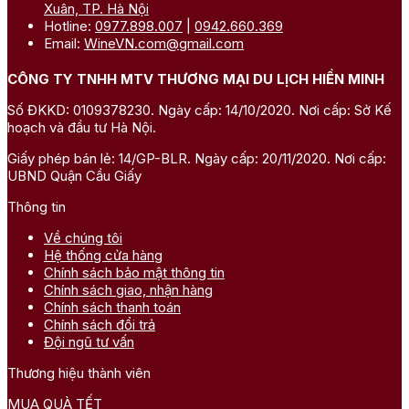
Xuân, TP. Hà Nội
Hotline:
0977.898.007
|
0942.660.369
Email:
WineVN.com@gmail.com
CÔNG TY TNHH MTV THƯƠNG MẠI DU LỊCH HIỀN MINH
Số ĐKKD: 0109378230. Ngày cấp: 14/10/2020. Nơi cấp: Sở Kế
hoạch và đầu tư Hà Nội.
Giấy phép bán lẻ: 14/GP-BLR. Ngày cấp: 20/11/2020. Nơi cấp:
UBND Quận Cầu Giấy
Thông tin
Về chúng tôi
Hệ thống cửa hàng
Chính sách bảo mật thông tin
Chính sách giao, nhận hàng
Chính sách thanh toán
Chính sách đổi trả
Đội ngũ tư vấn
Thương hiệu thành viên
MUA QUÀ TẾT