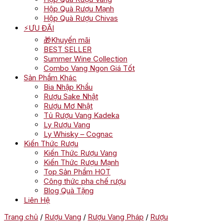
Hộp Quà Rượu Mạnh
Hộp Quà Rượu Chivas
⚡ƯU ĐÃI
🎁Khuyến mãi
BEST SELLER
Summer Wine Collection
Combo Vang Ngon Giá Tốt
Sản Phẩm Khác
Bia Nhập Khẩu
Rượu Sake Nhật
Rượu Mơ Nhật
Tủ Rượu Vang Kadeka
Ly Rượu Vang
Ly Whisky – Cognac
Kiến Thức Rượu
Kiến Thức Rượu Vang
Kiến Thức Rượu Mạnh
Top Sản Phẩm HOT
Công thức pha chế rượu
Blog Quà Tặng
Liên Hệ
Trang chủ
/
Rượu Vang
/
Rượu Vang Pháp
/
Rượu