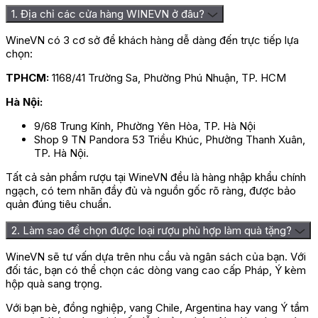
1. Địa chỉ các cửa hàng WINEVN ở đâu?
Cách thưởng thức Nicolas Feuillatte
WineVN có 3 cơ sở để khách hàng dễ dàng đến trực tiếp lựa
Brut Réserve Gold
chọn:
TPHCM:
1168/41 Trường Sa, Phường Phú Nhuận, TP. HCM
Nicolas Feuillatte Brut Réserve Gold nên được phục vụ lạnh ở
nhiệt độ khoảng 6–8°C để giữ độ tươi, bọt sủi mịn và hương
Hà Nội:
thơm thanh thoát. Trước khi uống, có thể ướp chai trong xô đá
khoảng 20–30 phút hoặc để trong ngăn mát tủ lạnh từ 3–4 giờ.
9/68 Trung Kính, Phường Yên Hòa, TP. Hà Nội
Shop 9 TN Pandora 53 Triều Khúc, Phường Thanh Xuân,
Khi mở Champagne, nên giữ chai nghiêng khoảng 45 độ, một
TP. Hà Nội.
tay giữ nút và tay còn lại xoay nhẹ thân chai để nút bật ra từ từ.
Tránh lắc chai mạnh trước khi mở vì áp suất bên trong có thể
Tất cả sản phẩm rượu tại WineVN đều là hàng nhập khẩu chính
làm rượu trào và mất bọt. Nên dùng ly flute hoặc ly tulip để giữ
ngạch, có tem nhãn đầy đủ và nguồn gốc rõ ràng, được bảo
bọt tốt và giúp hương thơm lan tỏa rõ hơn.
quản đúng tiêu chuẩn.
Giá Rượu Champagne Nicolas
2. Làm sao để chọn được loại rượu phù hợp làm quà tặng?
Feuillatte Brut Réserve Gold
WineVN sẽ tư vấn dựa trên nhu cầu và ngân sách của bạn. Với
đối tác, bạn có thể chọn các dòng vang cao cấp Pháp, Ý kèm
hộp quà sang trọng.
Tên sản
Rượu Champagne Nicolas Feuillatte Brut
phẩm
Réserve Gold
Với bạn bè, đồng nghiệp, vang Chile, Argentina hay vang Ý tầm