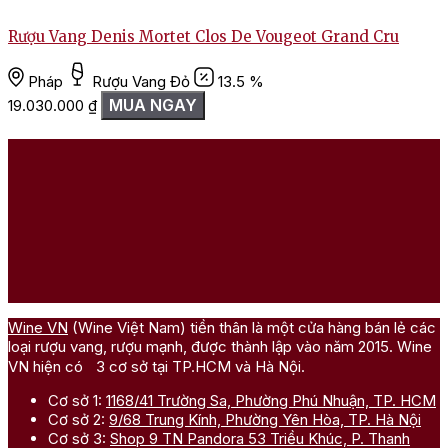
Rượu Vang Denis Mortet Clos De Vougeot Grand Cru
Pháp
Rượu Vang Đỏ
13.5 %
MUA NGAY
19.030.000
₫
Wine VN
(Wine Việt Nam) tiền thân là một cửa hàng bán lẻ các
loại rượu vang, rượu mạnh, được thành lập vào năm 2015. Wine
VN hiện có 3 cơ sở tại TP.HCM và Hà Nội.
Cơ sở 1:
1168/41 Trường Sa, Phường Phú Nhuận, TP. HCM
Cơ sở 2:
9/68 Trung Kính, Phường Yên Hòa, TP. Hà Nội
Cơ sở 3:
Shop 9 TN Pandora 53 Triều Khúc, P. Thanh