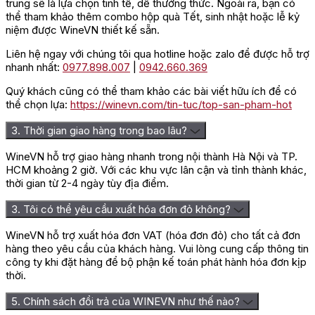
trung sẽ là lựa chọn tinh tế, dễ thưởng thức. Ngoài ra, bạn có
Giá niêm
2.300.000 đ
thể tham khảo thêm combo hộp quà Tết, sinh nhật hoặc lễ kỷ
yết
niệm được WineVN thiết kế sẵn.
Giá ưu đãi
1.600.000 đ
Liên hệ ngay với chúng tôi qua hotline hoặc zalo để được hỗ trợ
Giá theo
nhanh nhất:
0977.898.007
|
0942.660.369
Liên hệ
thùng
Quý khách cũng có thể tham khảo các bài viết hữu ích để có
Giá sỉ
Liên hệ
thể chọn lựa:
https://winevn.com/tin-tuc/top-san-pham-hot
Rượu Champagne Nicolas Feuillatte Brut Réserve Gold Label
3. Thời gian giao hàng trong bao lâu?
đang được bán với giá ưu đãi 1.600.000 VNĐ /chai 750ml.
WineVN hỗ trợ giao hàng nhanh trong nội thành Hà Nội và TP.
Giới thiệu nhà Champagne Nicolas
HCM khoảng 2 giờ. Với các khu vực lân cận và tỉnh thành khác,
thời gian từ 2-4 ngày tùy địa điểm.
Feuillatte
3. Tôi có thể yêu cầu xuất hóa đơn đỏ không?
Nicolas Feuillatte là một trong những thương hiệu Champagne
WineVN hỗ trợ xuất hóa đơn VAT (hóa đơn đỏ) cho tất cả đơn
hiện đại nổi bật của Pháp, ra đời năm 1976 tại vùng
hàng theo yêu cầu của khách hàng. Vui lòng cung cấp thông tin
Champagne. Dù có lịch sử trẻ hơn nhiều Maison Champagne
công ty khi đặt hàng để bộ phận kế toán phát hành hóa đơn kịp
lâu đời, Nicolas Feuillatte nhanh chóng tạo dấu ấn nhờ phong
thời.
cách trẻ trung, dễ tiếp cận và tinh thần sáng tạo khác biệt.
5. Chính sách đổi trả của WINEVN như thế nào?
Câu chuyện thương hiệu bắt đầu từ Nicolas Feuillatte – một