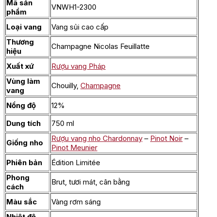
Mã sản
VNWH1-2300
phẩm
Loại vang
Vang sủi cao cấp
Thương
Champagne Nicolas Feuillatte
hiệu
Xuất xứ
Rượu vang Pháp
Vùng làm
Chouilly,
Champagne
vang
Nồng độ
12%
Dung tích
750 ml
Rượu vang nho Chardonnay
–
Pinot Noir
–
Giống nho
Pinot Meunier
Phiên bản
Édition Limitée
Phong
Brut, tươi mát, cân bằng
cách
Màu sắc
Vàng rơm sáng
Nhiệt độ