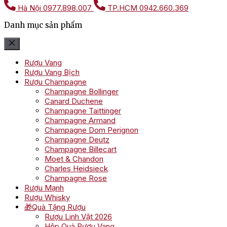
Hà Nội
0977.898.007
TP.HCM
0942.660.369
Danh mục sản phẩm
Rượu Vang
Rượu Vang Bịch
Rượu Champagne
Champagne Bollinger
Canard Duchene
Champagne Taittinger
Champagne Armand
Champagne Dom Perignon
Champagne Deutz
Champagne Billecart
Moet & Chandon
Charles Heidsieck
Champagne Rose
Rượu Mạnh
Rượu Whisky
🎁Quà Tặng Rượu
Rượu Linh Vật 2026
Hộp Quà Rượu Vang