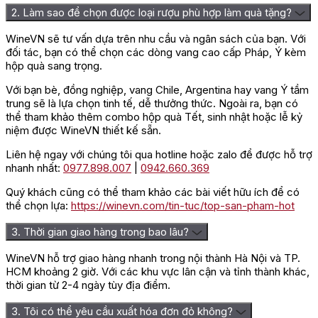
2. Làm sao để chọn được loại rượu phù hợp làm quà tặng?
WineVN sẽ tư vấn dựa trên nhu cầu và ngân sách của bạn. Với
đối tác, bạn có thể chọn các dòng vang cao cấp Pháp, Ý kèm
hộp quà sang trọng.
Với bạn bè, đồng nghiệp, vang Chile, Argentina hay vang Ý tầm
trung sẽ là lựa chọn tinh tế, dễ thưởng thức. Ngoài ra, bạn có
thể tham khảo thêm combo hộp quà Tết, sinh nhật hoặc lễ kỷ
niệm được WineVN thiết kế sẵn.
Liên hệ ngay với chúng tôi qua hotline hoặc zalo để được hỗ trợ
nhanh nhất:
0977.898.007
|
0942.660.369
Quý khách cũng có thể tham khảo các bài viết hữu ích để có
thể chọn lựa:
https://winevn.com/tin-tuc/top-san-pham-hot
3. Thời gian giao hàng trong bao lâu?
WineVN hỗ trợ giao hàng nhanh trong nội thành Hà Nội và TP.
HCM khoảng 2 giờ. Với các khu vực lân cận và tỉnh thành khác,
thời gian từ 2-4 ngày tùy địa điểm.
3. Tôi có thể yêu cầu xuất hóa đơn đỏ không?