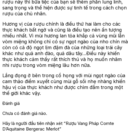
rượu này thì bữa tiệc của bạn sẽ thêm phần lung linh,
sang trọng và thể hiện được sự tinh tế trong cách chọn
rượu của chủ nhân.
Hương vị của rượu chính là điều thứ hai làm cho các
thực khách bất ngờ và cũng là điều tạo nên ấn tượng
nhiều nhất. Vì mùi hương lan tỏa khắp cả vùng mũi lẫn
vòm miệng không chỉ có sự ngọt ngào của nho chín mà
còn có cả độ ngọt lịm đậm đà của những loại trái cây
khác như quả anh đào, quả dâu tây…Điều này khiến
thực khách cảm thấy rất thích thú và họ muốn nhâm
nhi rượu trong vòm miệng lâu hơn nữa.
Lắng đọng ở bên trong cổ họng với mùi ngọt ngào của
cam thảo điểm xuyết cùng mùi gỗ sồi nhẹ nhàng khiến
hậu vị của thực khách như được chìm đắm trong một
thế giới khác vậy.
Đánh giá
Chưa có đánh giá nào.
Hãy là người đầu tiên nhận xét “Rượu Vang Pháp Comte
D’Aquitaine Bergerac Merlot”