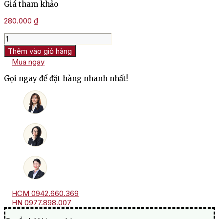
Giá tham khảo
280.000
₫
Rượu
Vang
Thêm vào giỏ hàng
Pháp
Mua ngay
Comte
D'Aquitaine
Gọi ngay để đặt hàng nhanh nhất!
Bergerac
Merlot
số
lượng
HCM 0942.660.369
HN 0977.898.007