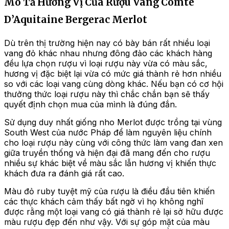
Mô Tả Hương Vị Của Rượu Vang Comte
D’Aquitaine Bergerac Merlot
Dù trên thị trường hiện nay có bày bán rất nhiều loại
vang đỏ khác nhau nhưng đông đảo các khách hàng
đều lựa chọn rượu vì loại rượu này vừa có màu sắc,
hương vị đặc biệt lại vừa có mức giá thành rẻ hơn nhiều
so với các loại vang cùng dòng khác. Nếu bạn có cơ hội
thưởng thức loại rượu này thì chắc chắn bạn sẽ thấy
quyết định chọn mua của mình là đúng đắn.
Sử dụng duy nhất giống nho Merlot được trồng tại vùng
South West của nước Pháp để làm nguyên liệu chính
cho loại rượu này cùng với công thức làm vang đan xen
giữa truyền thống và hiện đại đã mang đến cho rượu
nhiều sự khác biệt về màu sắc lẫn hương vị khiến thực
khách đưa ra đánh giá rất cao.
Màu đỏ ruby tuyệt mỹ của rượu là điều đầu tiên khiến
các thực khách cảm thấy bất ngờ vì họ không nghĩ
được rằng một loại vang có giá thành rẻ lại sở hữu được
màu rượu đẹp đến như vậy. Với sự góp mặt của màu