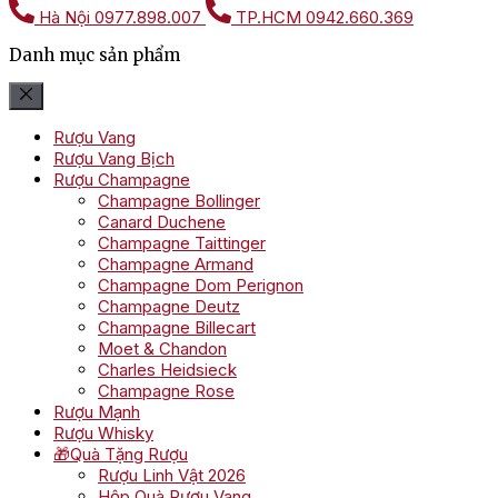
Hà Nội
0977.898.007
TP.HCM
0942.660.369
Danh mục sản phẩm
Rượu Vang
Rượu Vang Bịch
Rượu Champagne
Champagne Bollinger
Canard Duchene
Champagne Taittinger
Champagne Armand
Champagne Dom Perignon
Champagne Deutz
Champagne Billecart
Moet & Chandon
Charles Heidsieck
Champagne Rose
Rượu Mạnh
Rượu Whisky
🎁Quà Tặng Rượu
Rượu Linh Vật 2026
Hộp Quà Rượu Vang