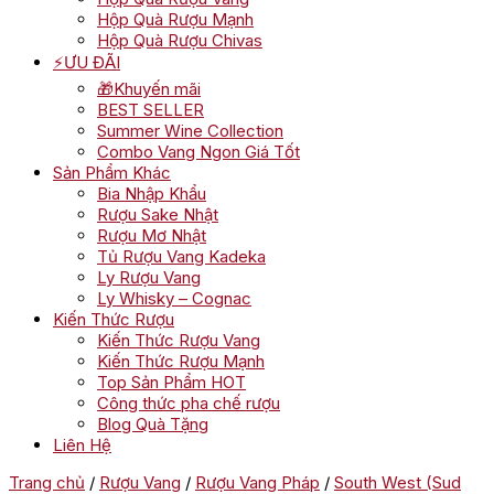
Hộp Quà Rượu Mạnh
Hộp Quà Rượu Chivas
⚡ƯU ĐÃI
🎁Khuyến mãi
BEST SELLER
Summer Wine Collection
Combo Vang Ngon Giá Tốt
Sản Phẩm Khác
Bia Nhập Khẩu
Rượu Sake Nhật
Rượu Mơ Nhật
Tủ Rượu Vang Kadeka
Ly Rượu Vang
Ly Whisky – Cognac
Kiến Thức Rượu
Kiến Thức Rượu Vang
Kiến Thức Rượu Mạnh
Top Sản Phẩm HOT
Công thức pha chế rượu
Blog Quà Tặng
Liên Hệ
Trang chủ
/
Rượu Vang
/
Rượu Vang Pháp
/
South West (Sud